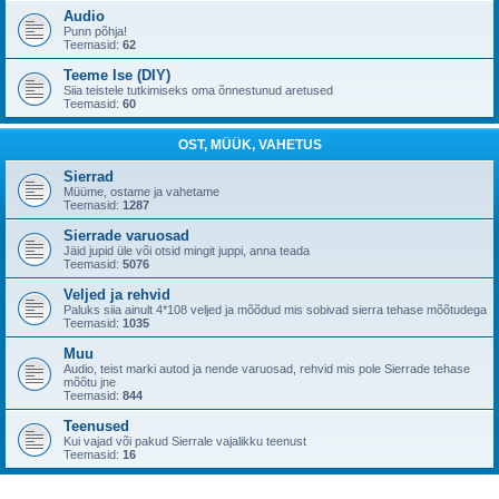
Audio
Punn põhja!
Teemasid:
62
Teeme Ise (DIY)
Siia teistele tutkimiseks oma õnnestunud aretused
Teemasid:
60
OST, MÜÜK, VAHETUS
Sierrad
Müüme, ostame ja vahetame
Teemasid:
1287
Sierrade varuosad
Jäid jupid üle või otsid mingit juppi, anna teada
Teemasid:
5076
Veljed ja rehvid
Paluks siia ainult 4*108 veljed ja mõõdud mis sobivad sierra tehase mõõtudega
Teemasid:
1035
Muu
Audio, teist marki autod ja nende varuosad, rehvid mis pole Sierrade tehase
mõõtu jne
Teemasid:
844
Teenused
Kui vajad või pakud Sierrale vajalikku teenust
Teemasid:
16