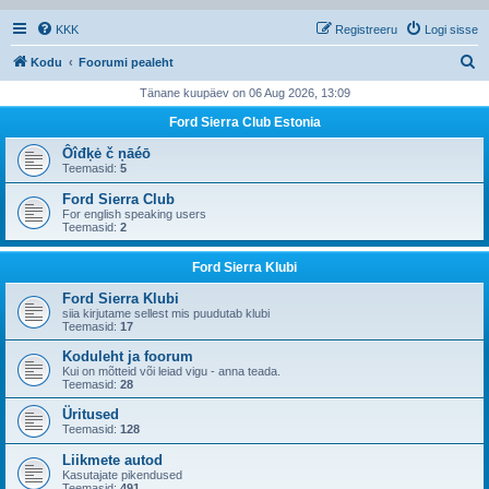
KKK
Registreeru
Logi sisse
O
Kodu
Foorumi pealeht
t
Tänane kuupäev on 06 Aug 2026, 13:09
s
Ford Sierra Club Estonia
i
Ôîđķė č ņāéō
Teemasid:
5
Ford Sierra Club
For english speaking users
Teemasid:
2
Ford Sierra Klubi
Ford Sierra Klubi
siia kirjutame sellest mis puudutab klubi
Teemasid:
17
Koduleht ja foorum
Kui on mõtteid või leiad vigu - anna teada.
Teemasid:
28
Üritused
Teemasid:
128
Liikmete autod
Kasutajate pikendused
Teemasid:
491