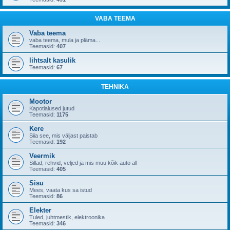
VABA TEEMA
Vaba teema
vaba teema, mula ja pläma...
Teemasid:
407
lihtsalt kasulik
Teemasid:
67
TEHNIKA
Mootor
Kapotialused jutud
Teemasid:
1175
Kere
Siia see, mis väljast paistab
Teemasid:
192
Veermik
Sillad, rehvid, veljed ja mis muu kõik auto all
Teemasid:
405
Sisu
Mees, vaata kus sa istud
Teemasid:
86
Elekter
Tuled, juhtmestik, elektroonika
Teemasid:
346