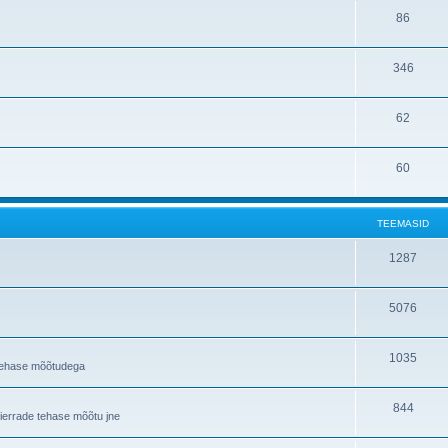
86
346
62
60
TEEMASID
1287
5076
1035
a tehase mõõtudega
844
Sierrade tehase mõõtu jne