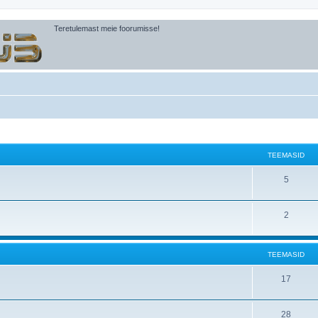
Teretulemast meie foorumisse!
TEEMASID
5
2
TEEMASID
17
28