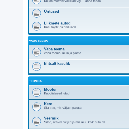
Kui on mõtteid või leiad vigu - anna teada.
Üritused
Liikmete autod
Kasutajate pikendused
VABA TEEMA
Vaba teema
vaba teema, mula ja pläma...
lihtsalt kasulik
TEHNIKA
Mootor
Kapotialused jutud
Kere
Siia see, mis väljast paistab
Veermik
Sillad, rehvid, veljed ja mis muu kõik auto all