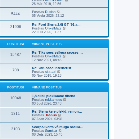
i
p
v
a
26 Mär 2019, 12:56
t
o
i
a
u
s
i
t
V
s
Postitas
Ruslan
t
5444
m
a
a
t
05 Veebr 2026, 23:12
i
a
v
a
t
s
i
t
u
Re: Ford Sierra 2.0i GT '91 a…
t
i
21906
a
s
V
Postitas
OnkelMats
p
m
v
t
a
22 Juul 2026, 11:37
o
a
i
a
s
s
i
t
t
t
m
a
i
POSTITUSI
VIIMANE POSTITUS
p
a
v
t
o
s
i
u
s
Re: Tiks sees sellega seoses …
t
i
15487
s
t
V
Postitas
OnkelMats
p
m
t
i
a
12 Nov 2021, 08:46
o
a
t
a
s
s
u
t
t
Re: Varuosad internetist
t
708
s
a
i
V
Postitas
sieraari
p
t
v
t
a
05 Nov 2018, 19:13
o
i
u
a
s
i
s
t
t
m
t
a
POSTITUSI
VIIMANE POSTITUS
i
a
v
t
s
i
u
1,8 diisli plokikaane tihend
t
i
10048
s
V
Postitas
rekkamees
p
m
t
a
03 Juul 2026, 23:43
o
a
a
s
s
t
Re: Sierra kere plekid, remon…
t
t
1311
a
V
Postitas
Jaanus
i
p
v
a
07 Jaan 2024, 03:31
t
o
i
a
u
s
i
t
s
Scorpa/Sierra võimuga roolila…
t
3103
m
a
V
t
Postitas
Sumisar
i
a
v
a
08 Dets 2023, 15:45
t
s
i
a
u