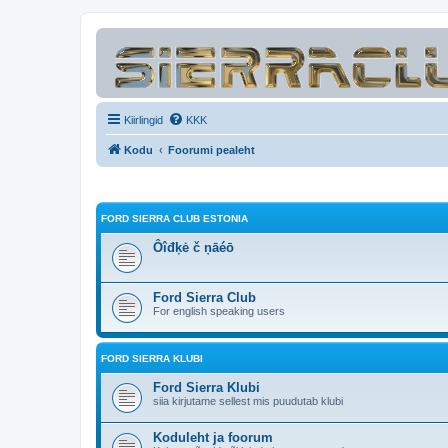
Kiirlingid
KKK
Kodu
Foorumi pealeht
FORD SIERRA CLUB ESTONIA
Ôîđķė č ņāéō
Ford Sierra Club
For english speaking users
FORD SIERRA KLUBI
Ford Sierra Klubi
siia kirjutame sellest mis puudutab klubi
Koduleht ja foorum