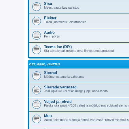
Sisu
Mees, vaata kus sa istud
Elekter
Tuled, juhtmestik, elektroonika
Audio
Punn põhja!
Teeme Ise (DIY)
Siia teistele tutkimiseks oma õnnestunud aretused
OST, MÜÜK, VAHETUS
Sierrad
Müüme, ostame ja vahetame
Sierrade varuosad
Jäid jupid üle või otsid mingit juppi, anna teada
Veljed ja rehvid
Paluks siia ainult 4*108 veljed ja mõõdud mis sobivad sierr
Muu
Audio, teist marki autod ja nende varuosad, rehvid mis pole 