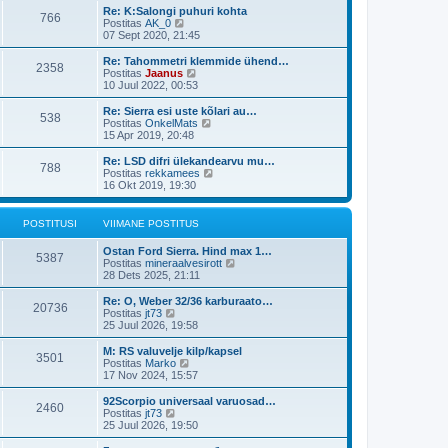
t
i
t
s
Re: K:Salongi puhuri kohta
p
766
m
a
V
t
Postitas
AK_0
o
a
v
a
07 Sept 2020, 21:45
s
s
i
a
t
t
i
t
Re: Tahommetri klemmide ühend…
i
p
2358
m
a
V
Postitas
Jaanus
t
o
a
v
a
10 Juul 2022, 00:53
u
s
s
i
a
s
t
t
i
t
Re: Sierra esi uste kõlari au…
t
i
p
538
m
a
V
Postitas
OnkelMats
t
o
a
v
a
15 Apr 2019, 20:48
u
s
s
i
a
s
t
t
i
t
Re: LSD difri ülekandearvu mu…
t
i
p
788
m
a
V
Postitas
rekkamees
t
o
a
v
a
16 Okt 2019, 19:30
u
s
s
i
a
s
t
t
i
t
t
i
p
m
a
POSTITUSI
VIIMANE POSTITUS
t
o
a
v
u
s
s
i
s
Ostan Ford Sierra. Hind max 1…
t
t
i
5387
t
V
Postitas
mineraalvesirott
i
p
m
a
28 Dets 2025, 21:11
t
o
a
a
u
s
s
t
s
Re: O, Weber 32/36 karburaato…
t
t
20736
a
V
t
Postitas
jt73
i
p
v
a
25 Juul 2026, 19:58
t
o
i
a
u
s
i
t
s
M: RS valuvelje kilp/kapsel
t
3501
m
a
V
t
Postitas
Marko
i
a
v
a
17 Nov 2024, 15:57
t
s
i
a
u
t
i
t
s
92Scorpio universaal varuosad…
p
2460
m
a
V
t
Postitas
jt73
o
a
v
a
25 Juul 2026, 19:50
s
s
i
a
t
t
i
t