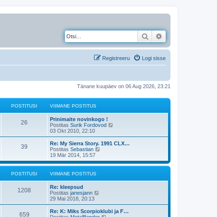
Otsi
Täiendatud otsing
Registreeru
Logi sisse
Tänane kuupäev on 06 Aug 2026, 23:21
POSTITUSI
VIIMANE POSTITUS
Prinimaite novinkogo !
26
V
Postitas
Surik Fordovod
a
03 Okt 2010, 22:10
a
t
Re: My Sierra Story. 1991 CLX…
39
a
V
Postitas
Sebastian
v
a
19 Mär 2014, 15:57
i
a
i
t
m
a
POSTITUSI
VIIMANE POSTITUS
a
v
s
i
Re: kleepsud
t
i
1208
V
Postitas
janesjann
p
m
a
29 Mai 2018, 20:13
o
a
a
s
s
t
Re: K: Miks Scorpioklubi ja F…
t
t
659
a
V
Postitas
MetalBender