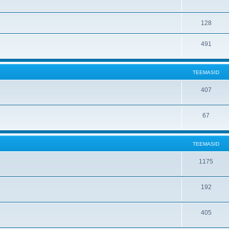
128
491
TEEMASID
407
67
TEEMASID
1175
192
405