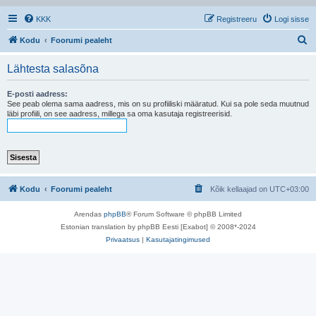
KKK
Registreeru
Logi sisse
O
Kodu
Foorumi pealeht
t
Lähtesta salasõna
s
i
E-posti aadress:
See peab olema sama aadress, mis on su profiiliski määratud. Kui sa pole seda muutnud
läbi profiili, on see aadress, millega sa oma kasutaja registreerisid.
Kodu
Foorumi pealeht
Kõik kellaajad on
UTC+03:00
Arendas
phpBB
® Forum Software © phpBB Limited
Estonian translation by phpBB Eesti [Exabot] © 2008*-2024
Privaatsus
|
Kasutajatingimused