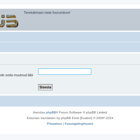
Teretulemast meie foorumisse!
pole seda muutnud läbi
Arendas
phpBB
® Forum Software © phpBB Limited
Estonian translation by phpBB Eesti [Exabot] © 2008*-2024
Privaatsus
|
Kasutajatingimused