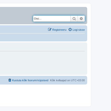
Otsi
Täiendatud otsing
Registreeru
Logi sisse
Kustuta kõik foorumi küpsised
Kõik kellaajad on
UTC+03:00