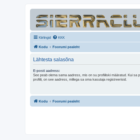
Kiirlingid
KKK
Kodu
Foorumi pealeht
Lähtesta salasõna
E-posti aadress:
See peab olema sama aadress, mis on su profiiliski määratud. Kui sa 
profiili, on see aadress, millega sa oma kasutaja registreerisid.
Kodu
Foorumi pealeht