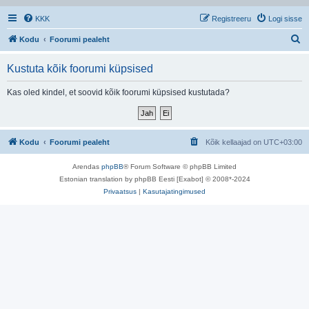
KKK
Registreeru
Logi sisse
O
Kodu
Foorumi pealeht
t
Kustuta kõik foorumi küpsised
s
i
Kas oled kindel, et soovid kõik foorumi küpsised kustutada?
Kodu
Foorumi pealeht
Kõik kellaajad on
UTC+03:00
Arendas
phpBB
® Forum Software © phpBB Limited
Estonian translation by phpBB Eesti [Exabot] © 2008*-2024
Privaatsus
|
Kasutajatingimused