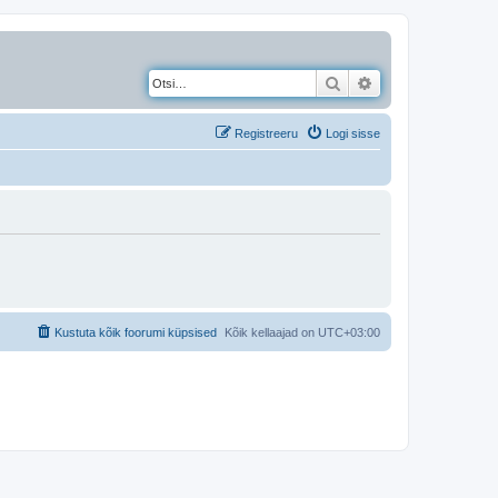
Otsi
Täiendatud otsing
Registreeru
Logi sisse
Kustuta kõik foorumi küpsised
Kõik kellaajad on
UTC+03:00