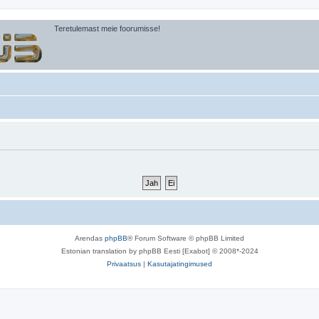
Teretulemast meie foorumisse!
Arendas
phpBB
® Forum Software © phpBB Limited
Estonian translation by phpBB Eesti [Exabot] © 2008*-2024
Privaatsus
|
Kasutajatingimused