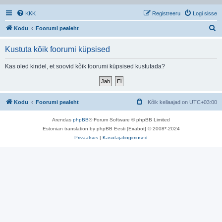
KKK
Registreeru
Logi sisse
O
Kodu
Foorumi pealeht
t
Kustuta kõik foorumi küpsised
s
i
Kas oled kindel, et soovid kõik foorumi küpsised kustutada?
Kodu
Foorumi pealeht
Kõik kellaajad on
UTC+03:00
Arendas
phpBB
® Forum Software © phpBB Limited
Estonian translation by phpBB Eesti [Exabot] © 2008*-2024
Privaatsus
|
Kasutajatingimused