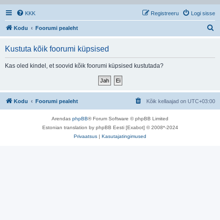
KKK
Registreeru
Logi sisse
O
Kodu
Foorumi pealeht
t
Kustuta kõik foorumi küpsised
s
i
Kas oled kindel, et soovid kõik foorumi küpsised kustutada?
Kodu
Foorumi pealeht
Kõik kellaajad on
UTC+03:00
Arendas
phpBB
® Forum Software © phpBB Limited
Estonian translation by phpBB Eesti [Exabot] © 2008*-2024
Privaatsus
|
Kasutajatingimused