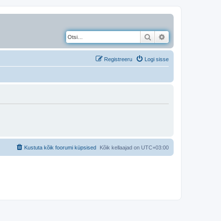
Otsi
Täiendatud otsing
Registreeru
Logi sisse
Kustuta kõik foorumi küpsised
Kõik kellaajad on
UTC+03:00