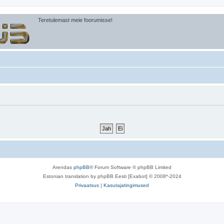
Teretulemast meie foorumisse!
Arendas
phpBB
® Forum Software © phpBB Limited
Estonian translation by phpBB Eesti [Exabot] © 2008*-2024
Privaatsus
|
Kasutajatingimused