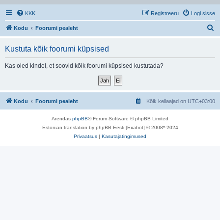
KKK
Registreeru
Logi sisse
O
Kodu
Foorumi pealeht
t
Kustuta kõik foorumi küpsised
s
i
Kas oled kindel, et soovid kõik foorumi küpsised kustutada?
Kodu
Foorumi pealeht
Kõik kellaajad on
UTC+03:00
Arendas
phpBB
® Forum Software © phpBB Limited
Estonian translation by phpBB Eesti [Exabot] © 2008*-2024
Privaatsus
|
Kasutajatingimused