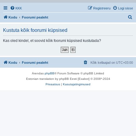
KKK
Registreeru
Logi sisse
O
Kodu
Foorumi pealeht
t
Kustuta kõik foorumi küpsised
s
i
Kas oled kindel, et soovid kõik foorumi küpsised kustutada?
Kodu
Foorumi pealeht
Kõik kellaajad on
UTC+03:00
Arendas
phpBB
® Forum Software © phpBB Limited
Estonian translation by phpBB Eesti [Exabot] © 2008*-2024
Privaatsus
|
Kasutajatingimused