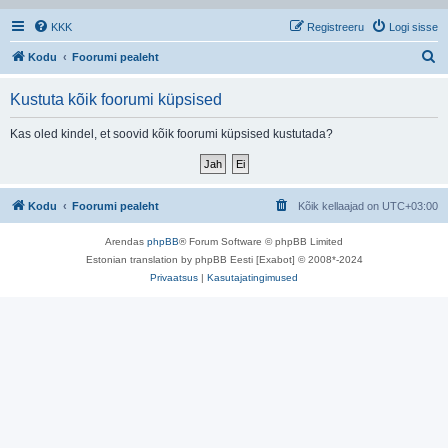
KKK
Registreeru
Logi sisse
O
Kodu
Foorumi pealeht
t
Kustuta kõik foorumi küpsised
s
i
Kas oled kindel, et soovid kõik foorumi küpsised kustutada?
Kodu
Foorumi pealeht
Kõik kellaajad on
UTC+03:00
Arendas
phpBB
® Forum Software © phpBB Limited
Estonian translation by phpBB Eesti [Exabot] © 2008*-2024
Privaatsus
|
Kasutajatingimused