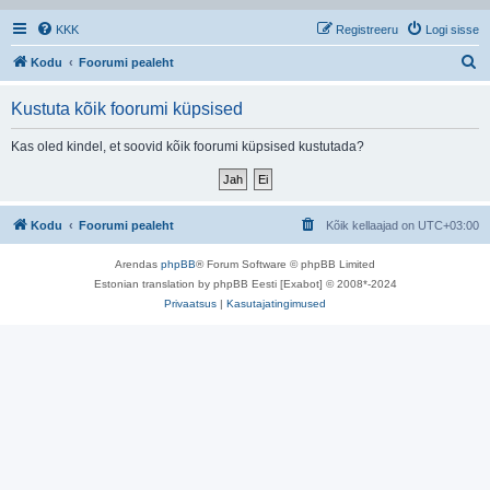
KKK
Registreeru
Logi sisse
O
Kodu
Foorumi pealeht
t
Kustuta kõik foorumi küpsised
s
i
Kas oled kindel, et soovid kõik foorumi küpsised kustutada?
Kodu
Foorumi pealeht
Kõik kellaajad on
UTC+03:00
Arendas
phpBB
® Forum Software © phpBB Limited
Estonian translation by phpBB Eesti [Exabot] © 2008*-2024
Privaatsus
|
Kasutajatingimused