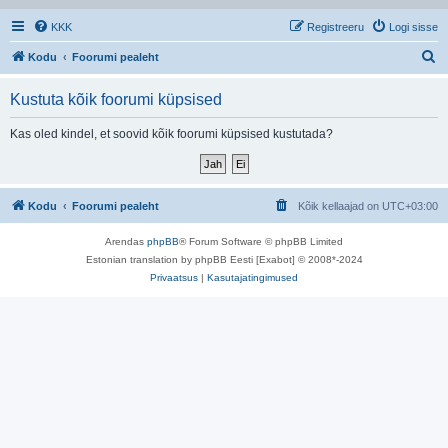
KKK
Registreeru
Logi sisse
O
Kodu
Foorumi pealeht
t
Kustuta kõik foorumi küpsised
s
i
Kas oled kindel, et soovid kõik foorumi küpsised kustutada?
Kodu
Foorumi pealeht
Kõik kellaajad on
UTC+03:00
Arendas
phpBB
® Forum Software © phpBB Limited
Estonian translation by phpBB Eesti [Exabot] © 2008*-2024
Privaatsus
|
Kasutajatingimused