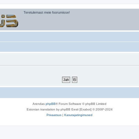
Teretulemast meie foorumisse!
Arendas
phpBB
® Forum Software © phpBB Limited
Estonian translation by phpBB Eesti [Exabot] © 2008*-2024
Privaatsus
|
Kasutajatingimused