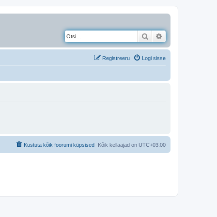
Otsi
Täiendatud otsing
Registreeru
Logi sisse
Kustuta kõik foorumi küpsised
Kõik kellaajad on
UTC+03:00