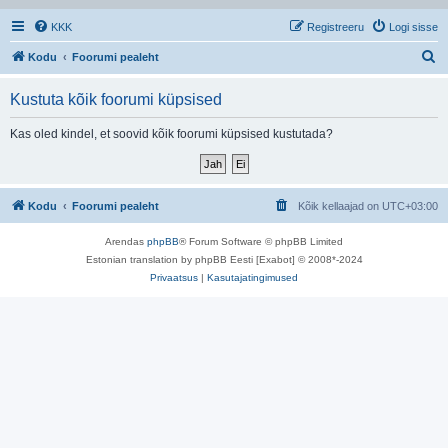
KKK
Registreeru
Logi sisse
O
Kodu
Foorumi pealeht
t
Kustuta kõik foorumi küpsised
s
i
Kas oled kindel, et soovid kõik foorumi küpsised kustutada?
Kodu
Foorumi pealeht
Kõik kellaajad on
UTC+03:00
Arendas
phpBB
® Forum Software © phpBB Limited
Estonian translation by phpBB Eesti [Exabot] © 2008*-2024
Privaatsus
|
Kasutajatingimused