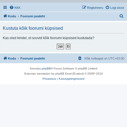
KKK
Registreeru
Logi sisse
O
Kodu
Foorumi pealeht
t
Kustuta kõik foorumi küpsised
s
i
Kas oled kindel, et soovid kõik foorumi küpsised kustutada?
Kodu
Foorumi pealeht
Kõik kellaajad on
UTC+03:00
Arendas
phpBB
® Forum Software © phpBB Limited
Estonian translation by phpBB Eesti [Exabot] © 2008*-2024
Privaatsus
|
Kasutajatingimused