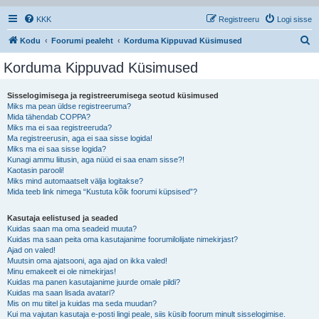
KKK
Registreeru
Logi sisse
O
Kodu
Foorumi pealeht
Korduma Kippuvad Küsimused
t
Korduma Kippuvad Küsimused
s
i
Sisselogimisega ja registreerumisega seotud küsimused
Miks ma pean üldse registreeruma?
Mida tähendab COPPA?
Miks ma ei saa registreeruda?
Ma registreerusin, aga ei saa sisse logida!
Miks ma ei saa sisse logida?
Kunagi ammu liitusin, aga nüüd ei saa enam sisse?!
Kaotasin parooli!
Miks mind automaatselt välja logitakse?
Mida teeb link nimega “Kustuta kõik foorumi küpsised”?
Kasutaja eelistused ja seaded
Kuidas saan ma oma seadeid muuta?
Kuidas ma saan peita oma kasutajanime foorumilolijate nimekirjast?
Ajad on valed!
Muutsin oma ajatsooni, aga ajad on ikka valed!
Minu emakeelt ei ole nimekirjas!
Kuidas ma panen kasutajanime juurde omale pildi?
Kuidas ma saan lisada avatari?
Mis on mu tiitel ja kuidas ma seda muudan?
Kui ma vajutan kasutaja e-posti lingi peale, siis küsib foorum minult sisselogimise.