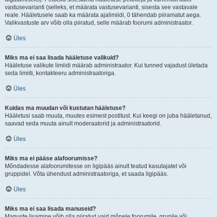
vastusevarianti (selleks, et määrata vastusevarianti, sisesta see vastavale
reale. Hääletusele saab ka määrata ajalimiidi, 0 tähendab piiramatut aega.
Valikvastuste arv võib olla piiratud, selle määrab foorumi administraator.
Üles
Miks ma ei saa lisada hääletuse valikuid?
Hääletuse valikute limiidi määrab administraator. Kui tunned vajadust ületada
seda limiiti, kontakteeru administraatoriga.
Üles
Kuidas ma muudan või kustutan hääletuse?
Hääletusi saab muuta, muutes esimest postitust. Kui keegi on juba hääletanud,
saavad seda muuta ainult moderaatorid ja administraatorid.
Üles
Miks ma ei pääse alafoorumisse?
Mõndadesse alafoorumitesse on ligipääs ainult teatud kasutajatel või
gruppidel. Võta ühendust administraatoriga, et saada ligipääs.
Üles
Miks ma ei saa lisada manuseid?
Manuste lisamine võib olla piiratud vaid mõnele foorumile, grupile või