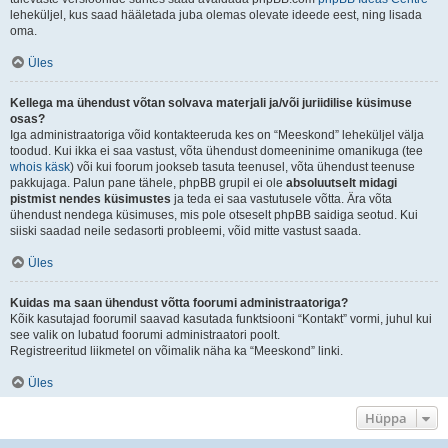
leheküljel, kus saad hääletada juba olemas olevate ideede eest, ning lisada
oma.
Üles
Kellega ma ühendust võtan solvava materjali ja/või juriidilise küsimuse
osas?
Iga administraatoriga võid kontakteeruda kes on “Meeskond” leheküljel välja
toodud. Kui ikka ei saa vastust, võta ühendust domeeninime omanikuga (tee
whois käsk
) või kui foorum jookseb tasuta teenusel, võta ühendust teenuse
pakkujaga. Palun pane tähele, phpBB grupil ei ole
absoluutselt midagi
pistmist nendes küsimustes
ja teda ei saa vastutusele võtta. Ära võta
ühendust nendega küsimuses, mis pole otseselt phpBB saidiga seotud. Kui
siiski saadad neile sedasorti probleemi, võid mitte vastust saada.
Üles
Kuidas ma saan ühendust võtta foorumi administraatoriga?
Kõik kasutajad foorumil saavad kasutada funktsiooni “Kontakt” vormi, juhul kui
see valik on lubatud foorumi administraatori poolt.
Registreeritud liikmetel on võimalik näha ka “Meeskond” linki.
Üles
Hüppa