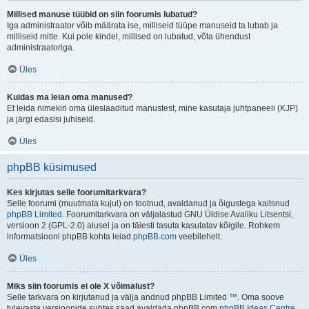
Millised manuse tüübid on siin foorumis lubatud?
Iga administraator võib määrata ise, milliseid tüüpe manuseid ta lubab ja
milliseid mitte. Kui pole kindel, millised on lubatud, võta ühendust
administraatoriga.
Üles
Kuidas ma leian oma manused?
Et leida nimekiri oma üleslaaditud manustest, mine kasutaja juhtpaneeli (KJP)
ja järgi edasisi juhiseid.
Üles
phpBB küsimused
Kes kirjutas selle foorumitarkvara?
Selle foorumi (muutmata kujul) on tootnud, avaldanud ja õigustega kaitsnud
phpBB Limited
. Foorumitarkvara on väljalastud GNU Üldise Avaliku Litsentsi,
versioon 2 (GPL-2.0) alusel ja on täiesti tasuta kasutatav kõigile. Rohkem
informatsiooni phpBB kohta leiad
phpBB.com
veebilehelt.
Üles
Miks siin foorumis ei ole X võimalust?
Selle tarkvara on kirjutanud ja välja andnud phpBB Limited ™. Oma soove
tulevaste versioonide suhtes saad avaldada phpBB.com
phpBB Ideas Centre