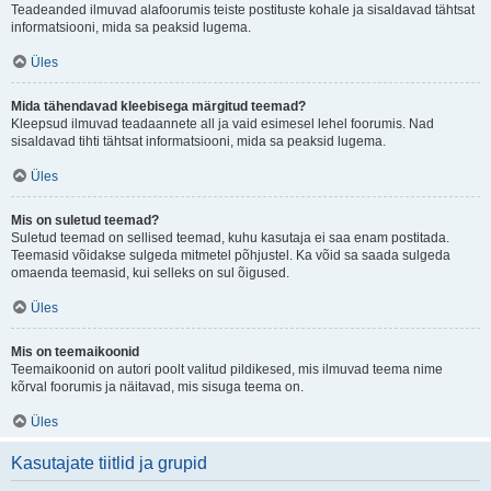
Teadeanded ilmuvad alafoorumis teiste postituste kohale ja sisaldavad tähtsat
informatsiooni, mida sa peaksid lugema.
Üles
Mida tähendavad kleebisega märgitud teemad?
Kleepsud ilmuvad teadaannete all ja vaid esimesel lehel foorumis. Nad
sisaldavad tihti tähtsat informatsiooni, mida sa peaksid lugema.
Üles
Mis on suletud teemad?
Suletud teemad on sellised teemad, kuhu kasutaja ei saa enam postitada.
Teemasid võidakse sulgeda mitmetel põhjustel. Ka võid sa saada sulgeda
omaenda teemasid, kui selleks on sul õigused.
Üles
Mis on teemaikoonid
Teemaikoonid on autori poolt valitud pildikesed, mis ilmuvad teema nime
kõrval foorumis ja näitavad, mis sisuga teema on.
Üles
Kasutajate tiitlid ja grupid