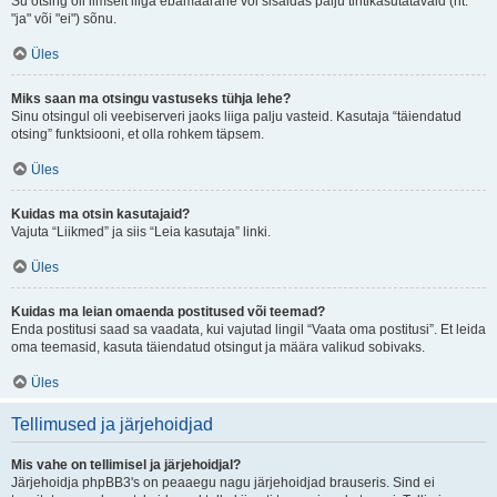
Su otsing oli ilmselt liiga ebamäärane või sisaldas palju tihtikasutatavaid (nt.
"ja" või "ei") sõnu.
Üles
Miks saan ma otsingu vastuseks tühja lehe?
Sinu otsingul oli veebiserveri jaoks liiga palju vasteid. Kasutaja “täiendatud
otsing” funktsiooni, et olla rohkem täpsem.
Üles
Kuidas ma otsin kasutajaid?
Vajuta “Liikmed” ja siis “Leia kasutaja” linki.
Üles
Kuidas ma leian omaenda postitused või teemad?
Enda postitusi saad sa vaadata, kui vajutad lingil “Vaata oma postitusi”. Et leida
oma teemasid, kasuta täiendatud otsingut ja määra valikud sobivaks.
Üles
Tellimused ja järjehoidjad
Mis vahe on tellimisel ja järjehoidjal?
Järjehoidja phpBB3's on peaaegu nagu järjehoidjad brauseris. Sind ei