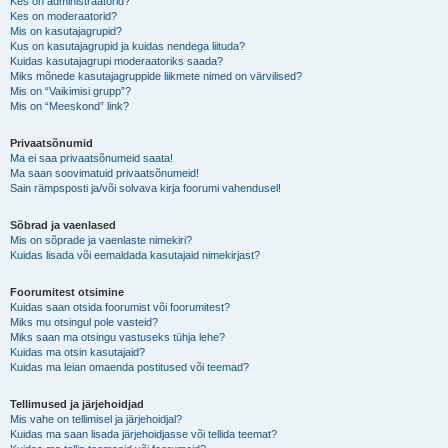
Kes on administraatorid?
Kes on moderaatorid?
Mis on kasutajagrupid?
Kus on kasutajagrupid ja kuidas nendega liituda?
Kuidas kasutajagrupi moderaatoriks saada?
Miks mõnede kasutajagruppide liikmete nimed on värvilised?
Mis on “Vaikimisi grupp”?
Mis on “Meeskond” link?
Privaatsõnumid
Ma ei saa privaatsõnumeid saata!
Ma saan soovimatuid privaatsõnumeid!
Sain rämpsposti ja/või solvava kirja foorumi vahendusel!
Sõbrad ja vaenlased
Mis on sõprade ja vaenlaste nimekiri?
Kuidas lisada või eemaldada kasutajaid nimekirjast?
Foorumitest otsimine
Kuidas saan otsida foorumist või foorumitest?
Miks mu otsingul pole vasteid?
Miks saan ma otsingu vastuseks tühja lehe?
Kuidas ma otsin kasutajaid?
Kuidas ma leian omaenda postitused või teemad?
Tellimused ja järjehoidjad
Mis vahe on tellimisel ja järjehoidjal?
Kuidas ma saan lisada järjehoidjasse või tellida teemat?