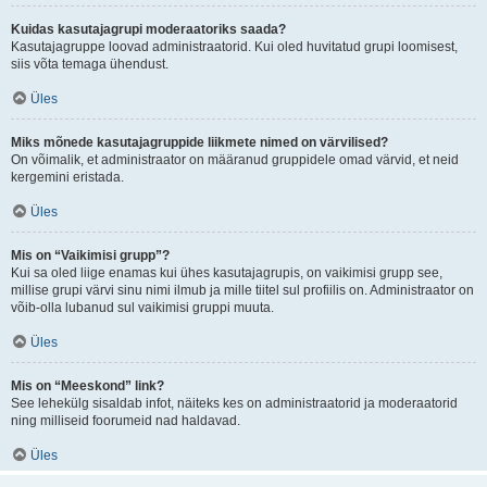
Kuidas kasutajagrupi moderaatoriks saada?
Kasutajagruppe loovad administraatorid. Kui oled huvitatud grupi loomisest,
siis võta temaga ühendust.
Üles
Miks mõnede kasutajagruppide liikmete nimed on värvilised?
On võimalik, et administraator on määranud gruppidele omad värvid, et neid
kergemini eristada.
Üles
Mis on “Vaikimisi grupp”?
Kui sa oled liige enamas kui ühes kasutajagrupis, on vaikimisi grupp see,
millise grupi värvi sinu nimi ilmub ja mille tiitel sul profiilis on. Administraator on
võib-olla lubanud sul vaikimisi gruppi muuta.
Üles
Mis on “Meeskond” link?
See lehekülg sisaldab infot, näiteks kes on administraatorid ja moderaatorid
ning milliseid foorumeid nad haldavad.
Üles