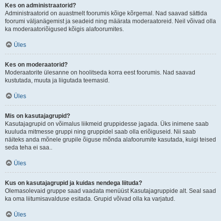
Kes on administraatorid?
Administraatorid on auastmelt foorumis kõige kõrgemal. Nad saavad sättida
foorumi väljanägemist ja seadeid ning määrata moderaatoreid. Neil võivad olla
ka moderaatoriõigused kõigis alafoorumites.
Üles
Kes on moderaatorid?
Moderaatorite ülesanne on hoolitseda korra eest foorumis. Nad saavad
kustutada, muuta ja liigutada teemasid.
Üles
Mis on kasutajagrupid?
Kasutajagrupid on võimalus liikmeid gruppidesse jagada. Üks inimene saab
kuuluda mitmesse gruppi ning gruppidel saab olla eriõiguseid. Nii saab
näiteks anda mõnele grupile õiguse mõnda alafoorumite kasutada, kuigi teised
seda teha ei saa..
Üles
Kus on kasutajagrupid ja kuidas nendega liituda?
Olemasolevaid gruppe saad vaadata menüüst Kasutajagruppide alt. Seal saad
ka oma liitumisavalduse esitada. Grupid võivad olla ka varjatud.
Üles