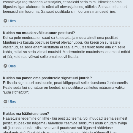
esmalt vaja registreerida kasutajaks, et saaksid seda toimi. Nimekirja oma
õigustest igas alafoorumis näed all olevas jaluses, näiteks: Sa saad teha uusi
teemasid siin foorumis, Sa saad postitada siin foorumis manuseid, jne.
Üles
Kuidas ma muudan või kustutan postitusi?
Kui sa pole moderaator, saad sa kustutada ja muuta ainult oma postitusi.
Muutmiseks kasuta postituse kõrval olevat nuppu. Kui keegi on su teatele
vastanud, sa seda enam kustutada ei saa ja muutes tuleb teate alla kiri selle
kohta, millal sa seda viimati muutsid. Moderaatorite muutmisest enamasti märki
ei jää, kuid nad võivad selle omal soovil lisada.
Üles
Kuidas ma panen oma postitusele signatuuri juurde?
Et lisada signatuuri postitusele, pead kõigepealt selle sisestama Juhtpaneelis.
Peale seda kui signatuur on loodud, siis postituse valikutes määrama valiku
"Lisa signatuur"
.
Üles
Kuidas ma hääletuse teen?
Hääletuste tegemine on lihte - kui postitad teema (või muudad teema esimest
postitust) peaksid nägema
Hääletuse lisamine
sakki, mis asub kirjutamisvälja
all (kui seda ei näe, siis arvatavasti puuduvad sul õigused hääletuse
algatamiseks). Peaksid sisestama hääletuse pealkirja ja vähemalt kaks