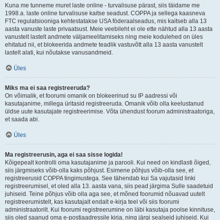
Kuna me tunneme muret laste online - turvalisuse pärast, siis täidame me
1998.a. laste online turvalisuse kaitse seadust. COPPA ja sellega kaasneva
FTC regulatsiooniga kehtestatakse USA föderaalseadus, mis kaitseb alla 13
aasta vanuste laste privaatsust. Meie veebileht ei ole ette nähtud alla 13 aasta
vanustelt lastelt andmete väljameelitamiseks ning meie kodulehed on üles
ehitatud nii, et blokeerida andmete teadlik vastuvõtt alla 13 aasta vanustelt
lastelt alati, kui nõutakse vanusandmeid.
Üles
Miks ma ei saa registreeruda?
On võimalik, et foorumi omanik on blokeerinud su IP aadressi või
kasutajanime, millega üritasid registreeruda. Omanik võib olla keelustanud
üldse uute kasutajate registreerimise. Võta ühendust foorum administraatoriga,
et saada abi.
Üles
Ma registreerusin, aga ei saa sisse logida!
Kõigepealt kontrolli oma kasutajanime ja parooli. Kui need on kindlasti õiged,
siis järgmiseks võib-olla kaks põhjust. Esimene põhjus võib-olla see, et
registreerusid COPPA tingimustega. See tähendab kui Sa vajutasid linki
registreerumisel, et oled alla 13. aasta vana, siis pead järgima Sulle saadetuid
juhiseid. Teine põhjus võib olla aga see, et mõned foorumid nõuavad uutelt
registreerumistelt, kas kasutajalt endalt e-kirja teel või siis foorumi
administraatorilt. Kui foorumi registreerumine on läbi kasutaja poolse kinnituse,
siis oled saanud oma e-postiaadressile kirja, ning järgi sealseid juhiseid. Kui