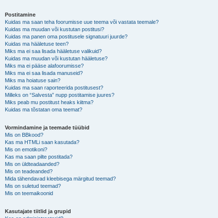
Postitamine
Kuidas ma saan teha foorumisse uue teema või vastata teemale?
Kuidas ma muudan või kustutan postitusi?
Kuidas ma panen oma postitusele signatuuri juurde?
Kuidas ma hääletuse teen?
Miks ma ei saa lisada hääletuse valikuid?
Kuidas ma muudan või kustutan hääletuse?
Miks ma ei pääse alafoorumisse?
Miks ma ei saa lisada manuseid?
Miks ma hoiatuse sain?
Kuidas ma saan raporteerida postitusest?
Milleks on “Salvesta” nupp postitamise juures?
Miks peab mu postitust heaks kiitma?
Kuidas ma tõstatan oma teemat?
Vormindamine ja teemade tüübid
Mis on BBkood?
Kas ma HTMLi saan kasutada?
Mis on emotikoni?
Kas ma saan pilte postitada?
Mis on üldteadaanded?
Mis on teadeanded?
Mida tähendavad kleebisega märgitud teemad?
Mis on suletud teemad?
Mis on teemaikoonid
Kasutajate tiitlid ja grupid