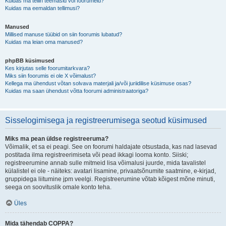
Kuidas ma tellin teemasid või foorumeid?
Kuidas ma eemaldan tellimusi?
Manused
Millised manuse tüübid on siin foorumis lubatud?
Kuidas ma leian oma manused?
phpBB küsimused
Kes kirjutas selle foorumitarkvara?
Miks siin foorumis ei ole X võimalust?
Kellega ma ühendust võtan solvava materjali ja/või juriidilise küsimuse osas?
Kuidas ma saan ühendust võtta foorumi administraatoriga?
Sisselogimisega ja registreerumisega seotud küsimused
Miks ma pean üldse registreeruma?
Võimalik, et sa ei peagi. See on foorumi haldajate otsustada, kas nad lasevad
postitada ilma registreerimiseta või pead ikkagi looma konto. Siiski;
registreerumine annab sulle mitmeid lisa võimalusi juurde, mida tavalistel
külalistel ei ole - näiteks: avatari lisamine, privaatsõnumite saatmine, e-kirjad,
gruppidega liitumine jpm veelgi. Registreerumine võtab kõigest mõne minuti,
seega on soovituslik omale konto teha.
Üles
Mida tähendab COPPA?