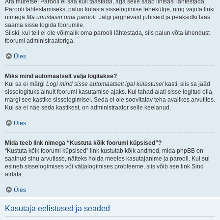
Ära muretse! Parooli ei saa küll taastada, aga selle saab lihtsasi lähtestada.
Parooli lähtestamiseks, palun külasta sisselogimise lehekülge, ning vajuta linki
nimega
Ma unustasin oma parooli
. Jälgi järgnevaid juhiseid ja peaksidki taas
saama sisse logida foorumile.
Siiski, kui teil ei ole võimalik oma parooli lähtestada, siis palun võta ühendust
foorumi administraatoriga.
Üles
Miks mind automaatselt välja logitakse?
Kui sa ei märgi
Logi mind sisse automaatselt igal külastusel
kasti, siis sa jääd
sisselogituks ainult foorumi kasutamise ajaks. Kui tahad alati sisse logitud olla,
märgi see kastike sisselogimisel. Seda ei ole soovitatav teha avalikes arvutites.
Kui sa ei näe seda kastikest, on administraator selle keelanud.
Üles
Mida teeb link nimega “Kustuta kõik foorumi küpsised”?
“Kustuta kõik foorumi küpsised” link kustutab kõik andmed, mida phpBB on
saatnud sinu arvutisse, näiteks hoida meeles kasutajanime ja parooli. Kui sul
esineb sisselogimises või väljalogimises probleeme, siis võib see link Sind
aidata.
Üles
Kasutaja eelistused ja seaded