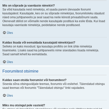
Mis on sõprade ja vaenlaste nimekiri?
Sa võid kasutada neid nimekirju, et saada parem ülevaade foorumi
kasutajatest. Kasutajate, kes on su sõprade nimekirjas, foorumiloleku staatust
näed oma juhtpaneelis ja seal saad ka neile kiiresti privaatsõnumi saata.
Olenevalt stiilist on võimalik nende kasutajate postitusi ka esile tõsta. Kui lisad
kasutaja vaenlaste nimekirja, peidetakse nende postitused.
Üles
Kuidas lisada või eemaldada kasutajaid nimekirjast?
Selleks on kaks moodust. Iga kasutaja profiilis on link ühte nimekirja
lisamiseks. Lisaks saad ka juhtpaneelis nime sisestades lisada nimekirja.
Saad samalt lehelt ka eemaldada.
Üles
Foorumitest otsimine
Kuidas saan otsida foorumist või foorumitest?
Sisesta sõna otsinguväljale teemas, foorumis või esilehel. Täiendatud otsingu
saad teemas või foorumis "Täiendatud otsingu" linki vajutades.
Üles
Miks mu otsingul pole vasteid?