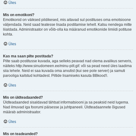
Üles
Mis on emotikoni?
Emotikonid on väiksed pildikesed, mis aitavad sul postituses oma emotsioone
väljendada. Neid saad teatesse lisada postitamise lehelt. Katsu nendega mitte
liialdada. Administraator on võib-olla ka määranud emotikonide limiidi potituse
kohta.
Üles
Kas ma saan pilte postitada?
Pilte saab postitusse kuvada, aga selleks peavad nad olema avalikus serveris,
näiteks http://www.sinudomeen.ee/minu-pilt.gif. või sa pead need üles laadima
siia lehele. Neid ei saa kuvada oma arvutist (kui see pole server) ja samuti
parooliga kaitstud kohtadest. Piltide lisamiseks kasuta BBkood'i.
Üles
Mis on üldteadaanded?
Üldteadaanded sisaldavad tähtsat informatsiooni ja sa peaksid neid lugema.
Nad ilmuvad iga foorumi päisesse ja juhtpaneeli. Üldteadaannete õigused
määrab administraator.
Üles
Mis on teadeanded?