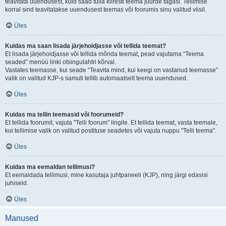
teavitata uuendusest, kuid saad tulla kiiresti teema juurde tagasi. Tellimise
korral sind teavitatakse uuendusest teemas või foorumis sinu valitud viisil.
Üles
Kuidas ma saan lisada järjehoidjasse või tellida teemat?
Et lisada järjehoidjasse või tellida mõnda teemat, pead vajutama “Teema
seaded” menüü linki otsingulahtri kõrval.
Vastates teemasse, kui seade “Teavita mind, kui keegi on vastanud teemasse”
valik on valitud KJP-s samuti tellib automaatselt teema uuendused.
Üles
Kuidas ma tellin teemasid või foorumeid?
Et tellida foorumit, vajuta "Telli foorum" lingile. Et tellida teemat, vasta teemale,
kui tellimise valik on valitud postituse seadetes või vajuta nuppu "Telli teema".
Üles
Kuidas ma eemaldan tellimusi?
Et eemaldada tellimusi, mine kasutaja juhtpaneeli (KJP), ning järgi edasisi
juhiseid.
Üles
Manused