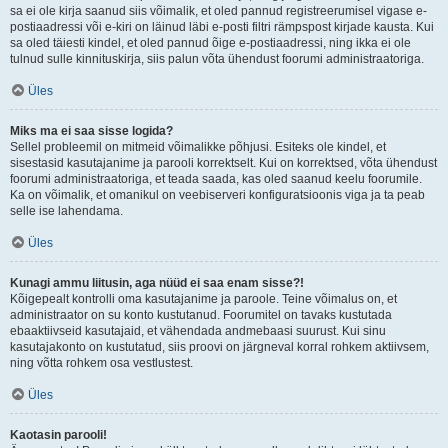
sa ei ole kirja saanud siis võimalik, et oled pannud registreerumisel vigase e-
postiaadressi või e-kiri on läinud läbi e-posti filtri rämpspost kirjade kausta. Kui
sa oled täiesti kindel, et oled pannud õige e-postiaadressi, ning ikka ei ole
tulnud sulle kinnituskirja, siis palun võta ühendust foorumi administraatoriga.
Üles
Miks ma ei saa sisse logida?
Sellel probleemil on mitmeid võimalikke põhjusi. Esiteks ole kindel, et
sisestasid kasutajanime ja parooli korrektselt. Kui on korrektsed, võta ühendust
foorumi administraatoriga, et teada saada, kas oled saanud keelu foorumile.
Ka on võimalik, et omanikul on veebiserveri konfiguratsioonis viga ja ta peab
selle ise lahendama.
Üles
Kunagi ammu liitusin, aga nüüd ei saa enam sisse?!
Kõigepealt kontrolli oma kasutajanime ja paroole. Teine võimalus on, et
administraator on su konto kustutanud. Foorumitel on tavaks kustutada
ebaaktiivseid kasutajaid, et vähendada andmebaasi suurust. Kui sinu
kasutajakonto on kustutatud, siis proovi on järgneval korral rohkem aktiivsem,
ning võtta rohkem osa vestlustest.
Üles
Kaotasin parooli!