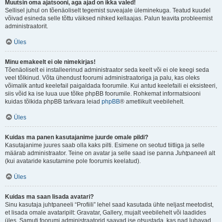
Muutsin oma ajatsooni, aga ajad on ikka valed!
Sellisel juhul on tõenäoliselt tegemist suveajale üleminekuga. Teatud kuudel
võivad esineda selle tõttu väiksed nihked kellaajas. Palun teavita probleemist
administraatorit.
Üles
Minu emakeelt ei ole nimekirjas!
Tõenäoliselt ei installeerinud administraator seda keelt või ei ole keegi seda
veel tõlkinud. Võta ühendust foorumi administraatoriga ja palu, kas oleks
võimalik antud keelefail paigaldada foorumile. Kui antud keelefaili ei eksisteeri,
siis võid ka ise luua uue tõlke phpBB foorumile. Rohkemat informatsiooni
kuidas tõlkida phpBB tarkvara leiad
phpBB
® ametlikult veebilehelt.
Üles
Kuidas ma panen kasutajanime juurde omale pildi?
Kasutajanime juures saab olla kaks pilti. Esimene on seotud tiitliga ja selle
määrab administraator. Teine on avatar ja selle saad ise panna
Juhtpaneel
i alt
(kui avataride kasutamine pole foorumis keelatud).
Üles
Kuidas ma saan lisada avatari?
Sinu kasutaja juhtpaneeli “Profiili” lehel saad kasutada ühte neljast meetodist,
et lisada omale avataripilt: Gravatar, Gallery, mujalt veebilehelt või laadides
üles. Samuti foorumi administraatorid saavad ise otsustada, kas nad lubavad