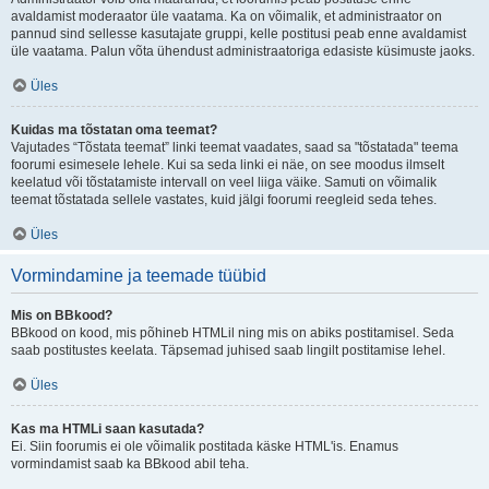
avaldamist moderaator üle vaatama. Ka on võimalik, et administraator on
pannud sind sellesse kasutajate gruppi, kelle postitusi peab enne avaldamist
üle vaatama. Palun võta ühendust administraatoriga edasiste küsimuste jaoks.
Üles
Kuidas ma tõstatan oma teemat?
Vajutades “Tõstata teemat” linki teemat vaadates, saad sa "tõstatada" teema
foorumi esimesele lehele. Kui sa seda linki ei näe, on see moodus ilmselt
keelatud või tõstatamiste intervall on veel liiga väike. Samuti on võimalik
teemat tõstatada sellele vastates, kuid jälgi foorumi reegleid seda tehes.
Üles
Vormindamine ja teemade tüübid
Mis on BBkood?
BBkood on kood, mis põhineb HTMLil ning mis on abiks postitamisel. Seda
saab postitustes keelata. Täpsemad juhised saab lingilt postitamise lehel.
Üles
Kas ma HTMLi saan kasutada?
Ei. Siin foorumis ei ole võimalik postitada käske HTML'is. Enamus
vormindamist saab ka BBkood abil teha.