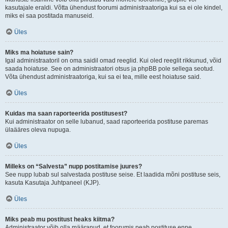
kasutajale eraldi. Võtta ühendust foorumi administraatoriga kui sa ei ole kindel,
miks ei saa postitada manuseid.
Üles
Miks ma hoiatuse sain?
Igal administraatoril on oma saidil omad reeglid. Kui oled reeglit rikkunud, võid
saada hoiatuse. See on administraatori otsus ja phpBB pole sellega seotud.
Võta ühendust administraatoriga, kui sa ei tea, mille eest hoiatuse said.
Üles
Kuidas ma saan raporteerida postitusest?
Kui administraator on selle lubanud, saad raporteerida postituse paremas
ülaääres oleva nupuga.
Üles
Milleks on “Salvesta” nupp postitamise juures?
See nupp lubab sul salvestada postituse seise. Et laadida mõni postituse seis,
kasuta Kasutaja Juhtpaneel (KJP).
Üles
Miks peab mu postitust heaks kiitma?
Administraator võib olla määranud, et foorumis peab postituse enne