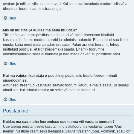
avatare ja millisel viisil nad lubavad. Kui sa ei saa kasutada avatare, siis võta
ühendust foorumi administraatoriga..
Üles
Mis on mu tiitel ja kuidas ma seda muudan?
Tiitlid näitavad, mitu postitust oled teinud või identfitseerivad kindlaid
kasutajaid, näiteks moderaatoreid ja administraatoreid. Enamasti ei saa tiitleid
muuta, kuna need määrab administraator. Palun ära riku foorumit, tehes
mõttetuid postitusi, et tiitlit kõrgemaks saada. Enamik foorumite
administraatoreid seda ei kannata ja nad madaldavad su postituste arvu.
Üles
Kui ma vajutan kasutaja e-posti lingi peale, siis küsib foorum minult
sisselogimise.
Ainult registreeritud kasutajad saavad foorumi kaudu e-maile saata. Ja sedagi
ainult siis, kui administraator on selle võimaluse lubanud.
Üles
Postitamine
Kuidas ma saan teha foorumisse uue teema või vastata teemale?
Uue teema postitamiseks kasuta mingis alafoorumis vastavat nuppu "Uus
teema". Vastuse lisamiseks teemasse, vajuta "Vasta" nuppu. Võimalik, et sul on