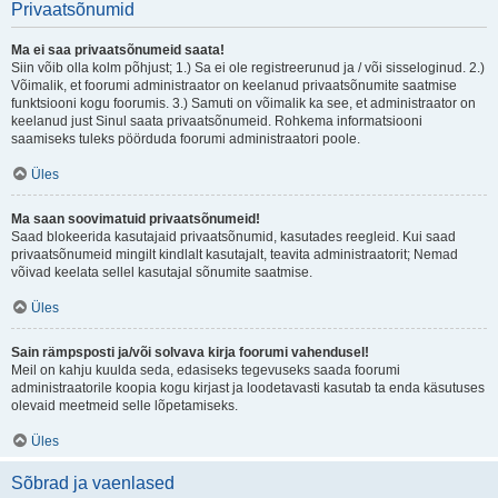
Privaatsõnumid
Ma ei saa privaatsõnumeid saata!
Siin võib olla kolm põhjust; 1.) Sa ei ole registreerunud ja / või sisseloginud. 2.)
Võimalik, et foorumi administraator on keelanud privaatsõnumite saatmise
funktsiooni kogu foorumis. 3.) Samuti on võimalik ka see, et administraator on
keelanud just Sinul saata privaatsõnumeid. Rohkema informatsiooni
saamiseks tuleks pöörduda foorumi administraatori poole.
Üles
Ma saan soovimatuid privaatsõnumeid!
Saad blokeerida kasutajaid privaatsõnumid, kasutades reegleid. Kui saad
privaatsõnumeid mingilt kindlalt kasutajalt, teavita administraatorit; Nemad
võivad keelata sellel kasutajal sõnumite saatmise.
Üles
Sain rämpsposti ja/või solvava kirja foorumi vahendusel!
Meil on kahju kuulda seda, edasiseks tegevuseks saada foorumi
administraatorile koopia kogu kirjast ja loodetavasti kasutab ta enda käsutuses
olevaid meetmeid selle lõpetamiseks.
Üles
Sõbrad ja vaenlased