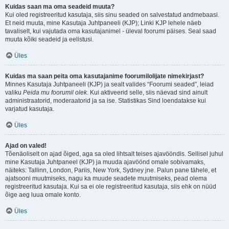
Kuidas saan ma oma seadeid muuta?
Kui oled registreeritud kasutaja, siis sinu seaded on salvestatud andmebaasi.
Et neid muuta, mine Kasutaja Juhtpaneeli (KJP); Linki KJP lehele näeb
tavaliselt, kui vajutada oma kasutajanimel - üleval foorumi päises. Seal saad
muuta kõiki seadeid ja eelistusi.
Üles
Kuidas ma saan peita oma kasutajanime foorumilolijate nimekirjast?
Minnes Kasutaja Juhtpaneeli (KJP) ja sealt valides “Foorumi seaded”, leiad
valiku
Peida mu foorumil olek
. Kui aktiveerid selle, siis näevad sind ainult
administraatorid, moderaatorid ja sa ise. Statistikas Sind loendatakse kui
varjatud kasutaja.
Üles
Ajad on valed!
Tõenäoliselt on ajad õiged, aga sa oled lihtsalt teises ajavööndis. Sellisel juhul
mine Kasutaja Juhtpaneel (KJP) ja muuda ajavöönd omale sobivamaks,
näiteks: Tallinn, London, Pariis, New York, Sydney jne. Palun pane tähele, et
ajatsooni muutmiseks, nagu ka muude seadete muutmiseks, pead olema
registreeritud kasutaja. Kui sa ei ole registreeritud kasutaja, siis ehk on nüüd
õige aeg luua omale konto.
Üles