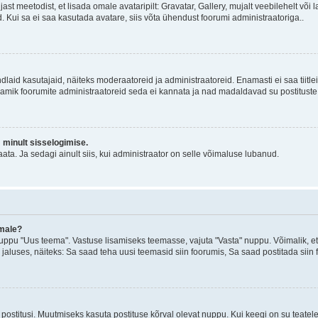
jast meetodist, et lisada omale avataripilt: Gravatar, Gallery, mujalt veebilehelt võ
d. Kui sa ei saa kasutada avatare, siis võta ühendust foorumi administraatoriga..
d kindlaid kasutajaid, näiteks moderaatoreid ja administraatoreid. Enamasti ei saa tii
. Enamik foorumite administraatoreid seda ei kannata ja nad madaldavad su postituste
m minult sisselogimise.
ata. Ja sedagi ainult siis, kui administraator on selle võimaluse lubanud.
emale?
ppu "Uus teema". Vastuse lisamiseks teemasse, vajuta "Vasta" nuppu. Võimalik, et s
 jaluses, näiteks: Sa saad teha uusi teemasid siin foorumis, Sa saad postitada siin
postitusi. Muutmiseks kasuta postituse kõrval olevat nuppu. Kui keegi on su teate