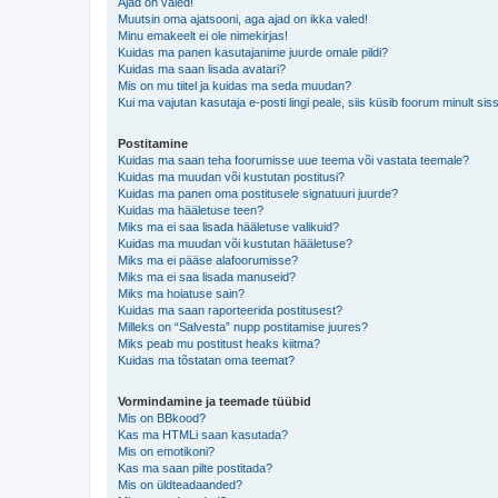
Ajad on valed!
Muutsin oma ajatsooni, aga ajad on ikka valed!
Minu emakeelt ei ole nimekirjas!
Kuidas ma panen kasutajanime juurde omale pildi?
Kuidas ma saan lisada avatari?
Mis on mu tiitel ja kuidas ma seda muudan?
Kui ma vajutan kasutaja e-posti lingi peale, siis küsib foorum minult sis
Postitamine
Kuidas ma saan teha foorumisse uue teema või vastata teemale?
Kuidas ma muudan või kustutan postitusi?
Kuidas ma panen oma postitusele signatuuri juurde?
Kuidas ma hääletuse teen?
Miks ma ei saa lisada hääletuse valikuid?
Kuidas ma muudan või kustutan hääletuse?
Miks ma ei pääse alafoorumisse?
Miks ma ei saa lisada manuseid?
Miks ma hoiatuse sain?
Kuidas ma saan raporteerida postitusest?
Milleks on “Salvesta” nupp postitamise juures?
Miks peab mu postitust heaks kiitma?
Kuidas ma tõstatan oma teemat?
Vormindamine ja teemade tüübid
Mis on BBkood?
Kas ma HTMLi saan kasutada?
Mis on emotikoni?
Kas ma saan pilte postitada?
Mis on üldteadaanded?