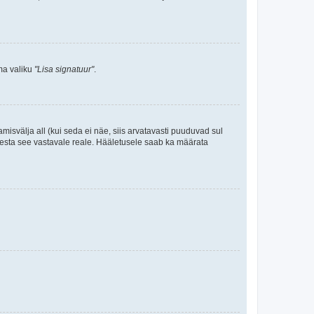
ama valiku
"Lisa signatuur"
.
amisvälja all (kui seda ei näe, siis arvatavasti puuduvad sul
isesta see vastavale reale. Hääletusele saab ka määrata