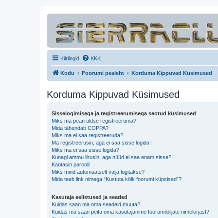
Kiirlingid
KKK
Kodu
Foorumi pealeht
Korduma Kippuvad Küsimused
Korduma Kippuvad Küsimused
Sisselogimisega ja registreerumisega seotud küsimused
Miks ma pean üldse registreeruma?
Mida tähendab COPPA?
Miks ma ei saa registreeruda?
Ma registreerusin, aga ei saa sisse logida!
Miks ma ei saa sisse logida?
Kunagi ammu liitusin, aga nüüd ei saa enam sisse?!
Kaotasin parooli!
Miks mind automaatselt välja logitakse?
Mida teeb link nimega “Kustuta kõik foorumi küpsised”?
Kasutaja eelistused ja seaded
Kuidas saan ma oma seadeid muuta?
Kuidas ma saan peita oma kasutajanime foorumilolijate nimekirjast?