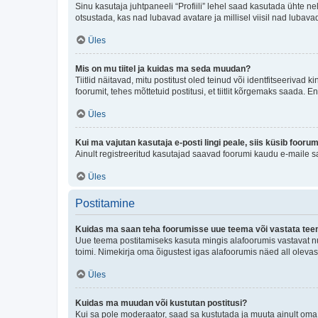
Sinu kasutaja juhtpaneeli “Profiili” lehel saad kasutada ühte nel
otsustada, kas nad lubavad avatare ja millisel viisil nad lubava
Üles
Mis on mu tiitel ja kuidas ma seda muudan?
Tiitlid näitavad, mitu postitust oled teinud või identfitseeriva
foorumit, tehes mõttetuid postitusi, et tiitlit kõrgemaks saada
Üles
Kui ma vajutan kasutaja e-posti lingi peale, siis küsib fooru
Ainult registreeritud kasutajad saavad foorumi kaudu e-maile sa
Üles
Postitamine
Kuidas ma saan teha foorumisse uue teema või vastata te
Uue teema postitamiseks kasuta mingis alafoorumis vastavat nu
toimi. Nimekirja oma õigustest igas alafoorumis näed all olevas
Üles
Kuidas ma muudan või kustutan postitusi?
Kui sa pole moderaator, saad sa kustutada ja muuta ainult oma 