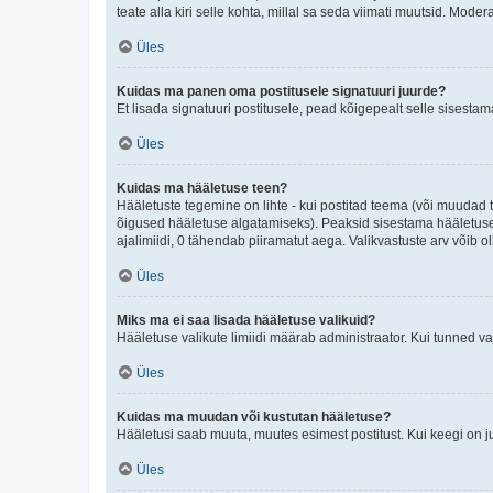
teate alla kiri selle kohta, millal sa seda viimati muutsid. Mode
Üles
Kuidas ma panen oma postitusele signatuuri juurde?
Et lisada signatuuri postitusele, pead kõigepealt selle sisesta
Üles
Kuidas ma hääletuse teen?
Hääletuste tegemine on lihte - kui postitad teema (või muuda
õigused hääletuse algatamiseks). Peaksid sisestama hääletuse p
ajalimiidi, 0 tähendab piiramatut aega. Valikvastuste arv võib ol
Üles
Miks ma ei saa lisada hääletuse valikuid?
Hääletuse valikute limiidi määrab administraator. Kui tunned vaj
Üles
Kuidas ma muudan või kustutan hääletuse?
Hääletusi saab muuta, muutes esimest postitust. Kui keegi on 
Üles