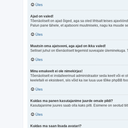
Üles
Ajad on valed!
Tõenäoliselt on ajad õiged, aga sa oled lihtsalt teises ajavöö
Palun pane tähele, et ajatsooni muutmiseks, nagu ka muude sead
Üles
Muutsin oma ajatsooni, aga ajad on ikka valed!
Sellisel juhul on tõenäoliselt tegemist suveajale üleminekuga. 
Üles
Minu emakeelt ei ole nimekirjas!
Tõenäoliselt ei installeerinud administraator seda keelt või ei 
keelefaili ei eksisteeri, siis võid ka ise luua uue tõlke phpBB 
Üles
Kuidas ma panen kasutajanime juurde omale pildi?
Kasutajanime juures saab olla kaks pilti. Esimene on seotud tii
Üles
Kuidas ma saan lisada avatari?