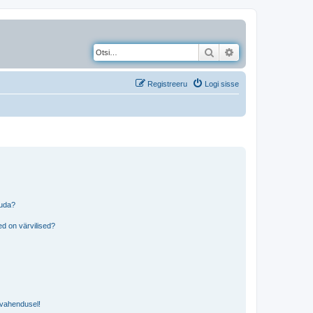
Otsi
Täiendatud otsing
Registreeru
Logi sisse
tuda?
?
d on värvilised?
i vahendusel!