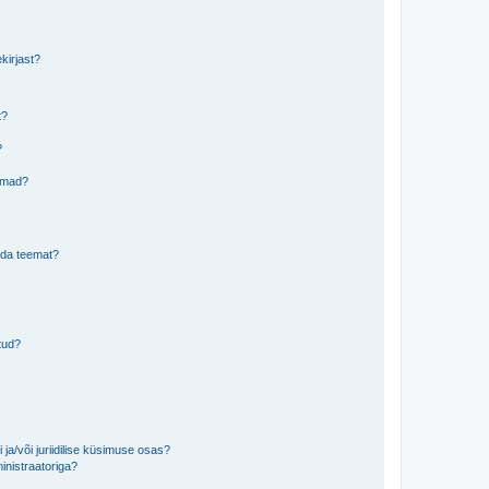
kirjast?
t?
?
eemad?
lida teemat?
tud?
ja/või juriidilise küsimuse osas?
inistraatoriga?