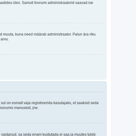
i laadides üles. Samuti foorumi administraatorid saavad ise
tleid muuta, kuna need määrab administraator. Palun ära riku
 arvu.
ul on esmalt vaja registreerida kasutajaks, et saaksid seda
 foorumis manuseid, jne.
le vastanud, sa seda enam kustutada ei saa ja muutes tuleb