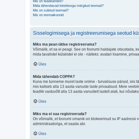
Mis on teadeanded?
Mida tähendavad kleebisega märgitud teemad?
Mis on suletud teemad?
Mis on teemaikoonid
Sisselogimisega ja registreerumisega seotud k
Miks ma pean üldse registreeruma?
Võimalik, et sa ei peagi. See on foorumi haldajate otsustada, k
mida tavalistel külalistel ei ole - näiteks: avatari lisamine, p
Üles
Mida tähendab COPPA?
Kuna me tunneme muret laste online - turvalisuse pärast, siis
mis kaitseb alla 13 aasta vanuste laste privaatsust. Meie veebi
teadlik vastuvõtt alla 13 aasta vanustelt lastelt alati, kui nõut
Üles
Miks ma ei saa registreeruda?
On võimalik, et foorumi omanik on blokeerinud su IP aadressi v
administraatoriga, et saada abi.
Üles