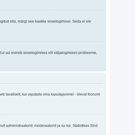
logitud olla, märgi see kastike sisselogimisel. Seda ei ole
Kui sul esineb sisselogimises või väljalogimises probleeme,
eb tavaliselt, kui vajutada oma kasutajanimel - üleval foorumi
inult administraatorid, moderaatorid ja sa ise. Statistikas Sind