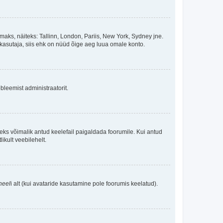
maks, näiteks: Tallinn, London, Pariis, New York, Sydney jne.
kasutaja, siis ehk on nüüd õige aeg luua omale konto.
bleemist administraatorit.
oleks võimalik antud keelefail paigaldada foorumile. Kui antud
ikult veebilehelt.
neel
i alt (kui avataride kasutamine pole foorumis keelatud).