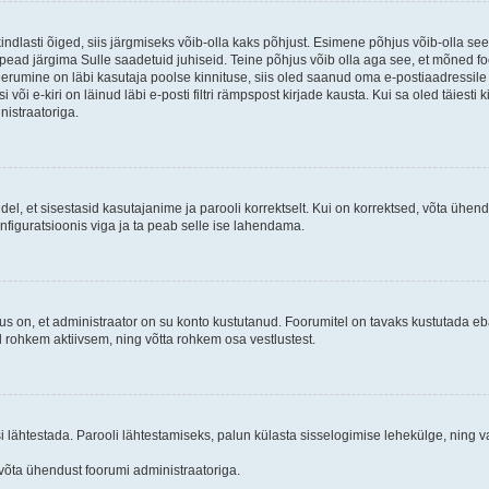
kindlasti õiged, siis järgmiseks võib-olla kaks põhjust. Esimene põhjus võib-olla s
iis pead järgima Sulle saadetuid juhiseid. Teine põhjus võib olla aga see, et mõned f
treerumine on läbi kasutaja poolse kinnituse, siis oled saanud oma e-postiaadressile ki
või e-kiri on läinud läbi e-posti filtri rämpspost kirjade kausta. Kui sa oled täiesti 
nistraatoriga.
ndel, et sisestasid kasutajanime ja parooli korrektselt. Kui on korrektsed, võta ühe
nfiguratsioonis viga ja ta peab selle ise lahendama.
us on, et administraator on su konto kustutanud. Foorumitel on tavaks kustutada e
al rohkem aktiivsem, ning võtta rohkem osa vestlustest.
si lähtestada. Parooli lähtestamiseks, palun külasta sisselogimise lehekülge, ning v
un võta ühendust foorumi administraatoriga.