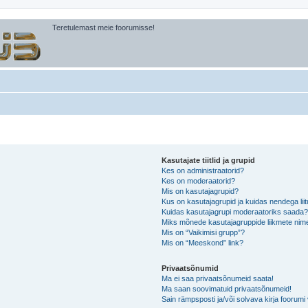
Teretulemast meie foorumisse!
Kasutajate tiitlid ja grupid
Kes on administraatorid?
Kes on moderaatorid?
Mis on kasutajagrupid?
Kus on kasutajagrupid ja kuidas nendega lii
Kuidas kasutajagrupi moderaatoriks saada
Miks mõnede kasutajagruppide liikmete nime
Mis on “Vaikimisi grupp”?
Mis on “Meeskond” link?
Privaatsõnumid
Ma ei saa privaatsõnumeid saata!
Ma saan soovimatuid privaatsõnumeid!
Sain rämpsposti ja/või solvava kirja foorum