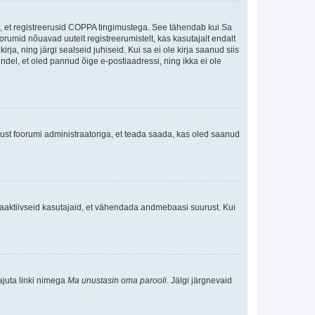
ee, et registreerusid COPPA tingimustega. See tähendab kui Sa
oorumid nõuavad uutelt registreerumistelt, kas kasutajalt endalt
rja, ning järgi sealseid juhiseid. Kui sa ei ole kirja saanud siis
kindel, et oled pannud õige e-postiaadressi, ning ikka ei ole
ndust foorumi administraatoriga, et teada saada, kas oled saanud
baaktiivseid kasutajaid, et vähendada andmebaasi suurust. Kui
ajuta linki nimega
Ma unustasin oma parooli
. Jälgi järgnevaid