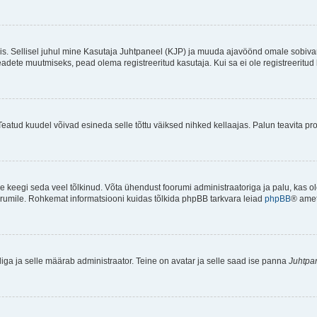
ndis. Sellisel juhul mine Kasutaja Juhtpaneel (KJP) ja muuda ajavöönd omale sobiva
ete muutmiseks, pead olema registreeritud kasutaja. Kui sa ei ole registreeritud 
Teatud kuudel võivad esineda selle tõttu väiksed nihked kellaajas. Palun teavita pro
ole keegi seda veel tõlkinud. Võta ühendust foorumi administraatoriga ja palu, kas 
foorumile. Rohkemat informatsiooni kuidas tõlkida phpBB tarkvara leiad
phpBB
® ametl
tliga ja selle määrab administraator. Teine on avatar ja selle saad ise panna
Juhtpa