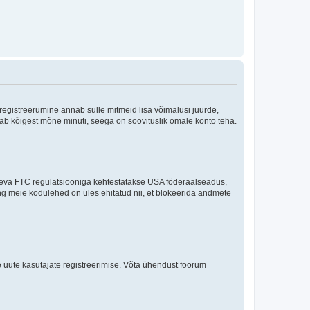
 registreerumine annab sulle mitmeid lisa võimalusi juurde,
võtab kõigest mõne minuti, seega on soovituslik omale konto teha.
sneva FTC regulatsiooniga kehtestatakse USA föderaalseadus,
ning meie kodulehed on üles ehitatud nii, et blokeerida andmete
e uute kasutajate registreerimise. Võta ühendust foorum