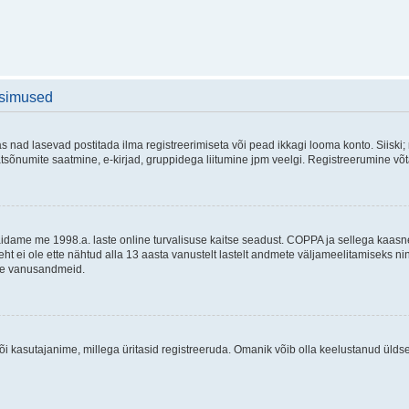
üsimused
as nad lasevad postitada ilma registreerimiseta või pead ikkagi looma konto. Siiski;
rivaatsõnumite saatmine, e-kirjad, gruppidega liitumine jpm veelgi. Registreerumine 
 täidame me 1998.a. laste online turvalisuse kaitse seadust. COPPA ja sellega kaa
leht ei ole ette nähtud alla 13 aasta vanustelt lastelt andmete väljameelitamiseks 
akse vanusandmeid.
õi kasutajanime, millega üritasid registreeruda. Omanik võib olla keelustanud ülds