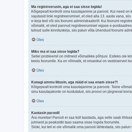
Ma registreerusin, aga ei saa sisse logida!
Kõigepealt kontrolli oma kasutajanime ja parooli. Kui need on 
vajutasid linki registreerumisel, et oled alla 13. aasta vana, s
e-kirja teel või siis foorumi administraatorilt. Kui foorumi regis
võimalik, et oled pannud registreerumisel vigase e-postiaadressi 
tulnud sulle kinnituskirja, siis palun võta ühendust foorumi admi
Üles
Miks ma ei saa sisse logida?
Sellel probleemil on mitmeid võimalikke põhjusi. Esiteks ole ki
keelu foorumile. Ka on võimalik, et omanikul on veebiserveri ko
Üles
Kunagi ammu liitusin, aga nüüd ei saa enam sisse?!
Kõigepealt kontrolli oma kasutajanime ja paroole. Teine võimal
sinu kasutajakonto on kustutatud, siis proovi on järgneval korr
Üles
Kaotasin parooli!
Ära muretse! Parooli ei saa küll taastada, aga selle saab lihtsa
juhiseid ja peaksidki taas saama sisse logida foorumile.
Siiski, kui teil ei ole võimalik oma parooli lähtestada, siis pal