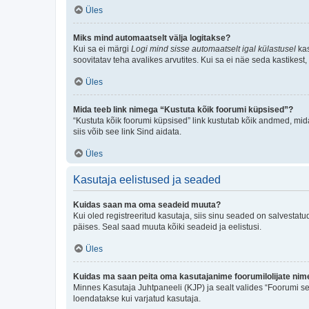
Üles
Miks mind automaatselt välja logitakse?
Kui sa ei märgi
Logi mind sisse automaatselt igal külastusel
kas
soovitatav teha avalikes arvutites. Kui sa ei näe seda kastikest
Üles
Mida teeb link nimega “Kustuta kõik foorumi küpsised”?
“Kustuta kõik foorumi küpsised” link kustutab kõik andmed, mid
siis võib see link Sind aidata.
Üles
Kasutaja eelistused ja seaded
Kuidas saan ma oma seadeid muuta?
Kui oled registreeritud kasutaja, siis sinu seaded on salvestat
päises. Seal saad muuta kõiki seadeid ja eelistusi.
Üles
Kuidas ma saan peita oma kasutajanime foorumilolijate nime
Minnes Kasutaja Juhtpaneeli (KJP) ja sealt valides “Foorumi se
loendatakse kui varjatud kasutaja.