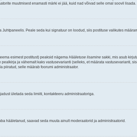
raatorite muutmisest enamasti märki ei jää, kuid nad võivad selle omal soovil lisada.
ma Juhtpaneelis. Peale seda kui signatuur on loodud, siis postituse valikutes määr
d teema esimest postitust) peaksid nägema
Hääletuse lisamine
sakki, mis asub kirjut
ealkirja ja vähemalt kaks vastusevarianti (selleks, et määrata vastusevarianti, s
la piiratud, selle määrab foorumi administraator.
adust ületada seda limiiti, kontakteeru administraatoriga.
juba hääletanud, saavad seda muuta ainult moderaatorid ja administraatorid.