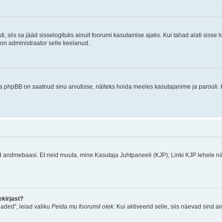
ti, siis sa jääd sisselogituks ainult foorumi kasutamise ajaks. Kui tahad alati sisse 
, on administraator selle keelanud.
a phpBB on saatnud sinu arvutisse, näiteks hoida meeles kasutajanime ja parooli. 
ud andmebaasi. Et neid muuta, mine Kasutaja Juhtpaneeli (KJP); Linki KJP lehele nä
kirjast?
aded”, leiad valiku
Peida mu foorumil olek
. Kui aktiveerid selle, siis näevad sind a