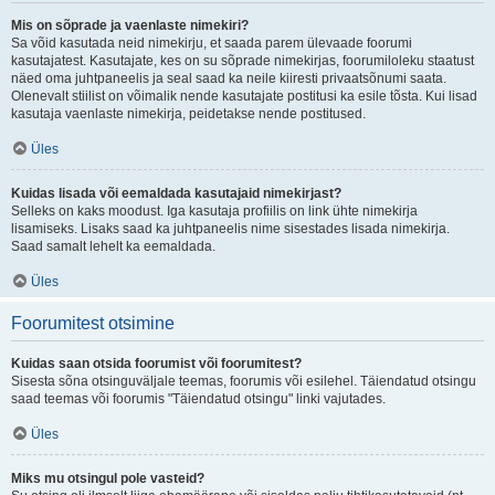
Mis on sõprade ja vaenlaste nimekiri?
Sa võid kasutada neid nimekirju, et saada parem ülevaade foorumi
kasutajatest. Kasutajate, kes on su sõprade nimekirjas, foorumiloleku staatust
näed oma juhtpaneelis ja seal saad ka neile kiiresti privaatsõnumi saata.
Olenevalt stiilist on võimalik nende kasutajate postitusi ka esile tõsta. Kui lisad
kasutaja vaenlaste nimekirja, peidetakse nende postitused.
Üles
Kuidas lisada või eemaldada kasutajaid nimekirjast?
Selleks on kaks moodust. Iga kasutaja profiilis on link ühte nimekirja
lisamiseks. Lisaks saad ka juhtpaneelis nime sisestades lisada nimekirja.
Saad samalt lehelt ka eemaldada.
Üles
Foorumitest otsimine
Kuidas saan otsida foorumist või foorumitest?
Sisesta sõna otsinguväljale teemas, foorumis või esilehel. Täiendatud otsingu
saad teemas või foorumis "Täiendatud otsingu" linki vajutades.
Üles
Miks mu otsingul pole vasteid?