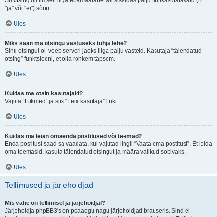
Su otsing oli ilmselt liiga ebamäärane või sisaldas palju tihtikasutatavaid (nt.
"ja" või "ei") sõnu.
Üles
Miks saan ma otsingu vastuseks tühja lehe?
Sinu otsingul oli veebiserveri jaoks liiga palju vasteid. Kasutaja “täiendatud
otsing” funktsiooni, et olla rohkem täpsem.
Üles
Kuidas ma otsin kasutajaid?
Vajuta “Liikmed” ja siis “Leia kasutaja” linki.
Üles
Kuidas ma leian omaenda postitused või teemad?
Enda postitusi saad sa vaadata, kui vajutad lingil “Vaata oma postitusi”. Et leida
oma teemasid, kasuta täiendatud otsingut ja määra valikud sobivaks.
Üles
Tellimused ja järjehoidjad
Mis vahe on tellimisel ja järjehoidjal?
Järjehoidja phpBB3's on peaaegu nagu järjehoidjad brauseris. Sind ei