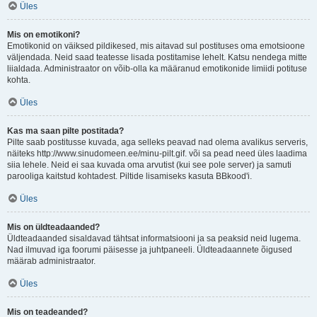
Üles
Mis on emotikoni?
Emotikonid on väiksed pildikesed, mis aitavad sul postituses oma emotsioone
väljendada. Neid saad teatesse lisada postitamise lehelt. Katsu nendega mitte
liialdada. Administraator on võib-olla ka määranud emotikonide limiidi potituse
kohta.
Üles
Kas ma saan pilte postitada?
Pilte saab postitusse kuvada, aga selleks peavad nad olema avalikus serveris,
näiteks http://www.sinudomeen.ee/minu-pilt.gif. või sa pead need üles laadima
siia lehele. Neid ei saa kuvada oma arvutist (kui see pole server) ja samuti
parooliga kaitstud kohtadest. Piltide lisamiseks kasuta BBkood'i.
Üles
Mis on üldteadaanded?
Üldteadaanded sisaldavad tähtsat informatsiooni ja sa peaksid neid lugema.
Nad ilmuvad iga foorumi päisesse ja juhtpaneeli. Üldteadaannete õigused
määrab administraator.
Üles
Mis on teadeanded?