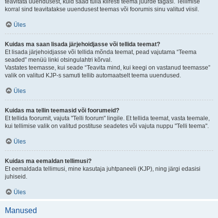
teavitata uuendusest, kuid saad tulla kiiresti teema juurde tagasi. Tellimise
korral sind teavitatakse uuendusest teemas või foorumis sinu valitud viisil.
Üles
Kuidas ma saan lisada järjehoidjasse või tellida teemat?
Et lisada järjehoidjasse või tellida mõnda teemat, pead vajutama “Teema
seaded” menüü linki otsingulahtri kõrval.
Vastates teemasse, kui seade “Teavita mind, kui keegi on vastanud teemasse”
valik on valitud KJP-s samuti tellib automaatselt teema uuendused.
Üles
Kuidas ma tellin teemasid või foorumeid?
Et tellida foorumit, vajuta "Telli foorum" lingile. Et tellida teemat, vasta teemale,
kui tellimise valik on valitud postituse seadetes või vajuta nuppu "Telli teema".
Üles
Kuidas ma eemaldan tellimusi?
Et eemaldada tellimusi, mine kasutaja juhtpaneeli (KJP), ning järgi edasisi
juhiseid.
Üles
Manused