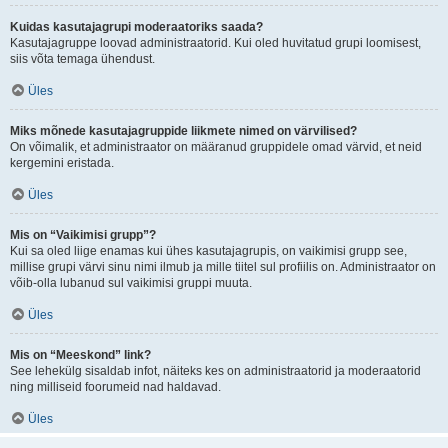
Kuidas kasutajagrupi moderaatoriks saada?
Kasutajagruppe loovad administraatorid. Kui oled huvitatud grupi loomisest,
siis võta temaga ühendust.
Üles
Miks mõnede kasutajagruppide liikmete nimed on värvilised?
On võimalik, et administraator on määranud gruppidele omad värvid, et neid
kergemini eristada.
Üles
Mis on “Vaikimisi grupp”?
Kui sa oled liige enamas kui ühes kasutajagrupis, on vaikimisi grupp see,
millise grupi värvi sinu nimi ilmub ja mille tiitel sul profiilis on. Administraator on
võib-olla lubanud sul vaikimisi gruppi muuta.
Üles
Mis on “Meeskond” link?
See lehekülg sisaldab infot, näiteks kes on administraatorid ja moderaatorid
ning milliseid foorumeid nad haldavad.
Üles