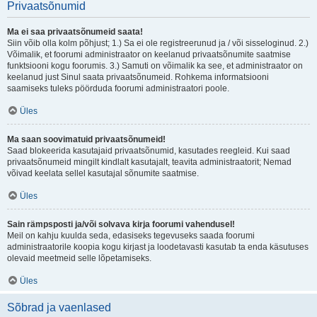
Privaatsõnumid
Ma ei saa privaatsõnumeid saata!
Siin võib olla kolm põhjust; 1.) Sa ei ole registreerunud ja / või sisseloginud. 2.)
Võimalik, et foorumi administraator on keelanud privaatsõnumite saatmise
funktsiooni kogu foorumis. 3.) Samuti on võimalik ka see, et administraator on
keelanud just Sinul saata privaatsõnumeid. Rohkema informatsiooni
saamiseks tuleks pöörduda foorumi administraatori poole.
Üles
Ma saan soovimatuid privaatsõnumeid!
Saad blokeerida kasutajaid privaatsõnumid, kasutades reegleid. Kui saad
privaatsõnumeid mingilt kindlalt kasutajalt, teavita administraatorit; Nemad
võivad keelata sellel kasutajal sõnumite saatmise.
Üles
Sain rämpsposti ja/või solvava kirja foorumi vahendusel!
Meil on kahju kuulda seda, edasiseks tegevuseks saada foorumi
administraatorile koopia kogu kirjast ja loodetavasti kasutab ta enda käsutuses
olevaid meetmeid selle lõpetamiseks.
Üles
Sõbrad ja vaenlased