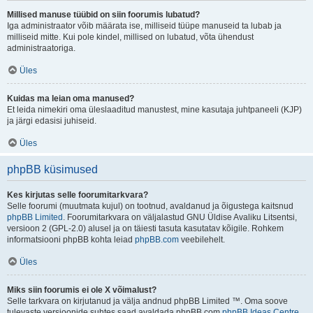
Millised manuse tüübid on siin foorumis lubatud?
Iga administraator võib määrata ise, milliseid tüüpe manuseid ta lubab ja
milliseid mitte. Kui pole kindel, millised on lubatud, võta ühendust
administraatoriga.
Üles
Kuidas ma leian oma manused?
Et leida nimekiri oma üleslaaditud manustest, mine kasutaja juhtpaneeli (KJP)
ja järgi edasisi juhiseid.
Üles
phpBB küsimused
Kes kirjutas selle foorumitarkvara?
Selle foorumi (muutmata kujul) on tootnud, avaldanud ja õigustega kaitsnud
phpBB Limited
. Foorumitarkvara on väljalastud GNU Üldise Avaliku Litsentsi,
versioon 2 (GPL-2.0) alusel ja on täiesti tasuta kasutatav kõigile. Rohkem
informatsiooni phpBB kohta leiad
phpBB.com
veebilehelt.
Üles
Miks siin foorumis ei ole X võimalust?
Selle tarkvara on kirjutanud ja välja andnud phpBB Limited ™. Oma soove
tulevaste versioonide suhtes saad avaldada phpBB.com
phpBB Ideas Centre