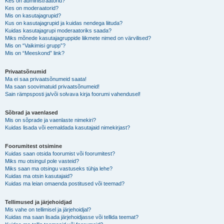
Kes on administraatorid?
Kes on moderaatorid?
Mis on kasutajagrupid?
Kus on kasutajagrupid ja kuidas nendega liituda?
Kuidas kasutajagrupi moderaatoriks saada?
Miks mõnede kasutajagruppide liikmete nimed on värvilised?
Mis on “Vaikimisi grupp”?
Mis on “Meeskond” link?
Privaatsõnumid
Ma ei saa privaatsõnumeid saata!
Ma saan soovimatuid privaatsõnumeid!
Sain rämpsposti ja/või solvava kirja foorumi vahendusel!
Sõbrad ja vaenlased
Mis on sõprade ja vaenlaste nimekiri?
Kuidas lisada või eemaldada kasutajaid nimekirjast?
Foorumitest otsimine
Kuidas saan otsida foorumist või foorumitest?
Miks mu otsingul pole vasteid?
Miks saan ma otsingu vastuseks tühja lehe?
Kuidas ma otsin kasutajaid?
Kuidas ma leian omaenda postitused või teemad?
Tellimused ja järjehoidjad
Mis vahe on tellimisel ja järjehoidjal?
Kuidas ma saan lisada järjehoidjasse või tellida teemat?