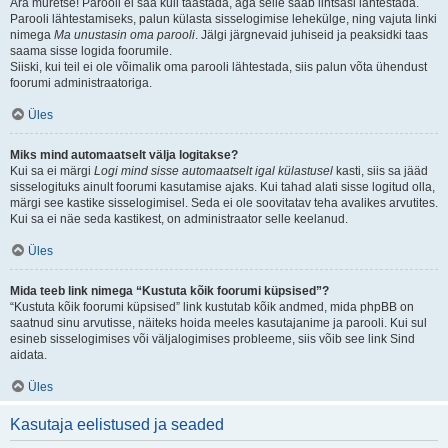
Ära muretse! Parooli ei saa küll taastada, aga selle saab lihtsasi lähtestada.
Parooli lähtestamiseks, palun külasta sisselogimise lehekülge, ning vajuta linki
nimega
Ma unustasin oma parooli
. Jälgi järgnevaid juhiseid ja peaksidki taas
saama sisse logida foorumile.
Siiski, kui teil ei ole võimalik oma parooli lähtestada, siis palun võta ühendust
foorumi administraatoriga.
Üles
Miks mind automaatselt välja logitakse?
Kui sa ei märgi
Logi mind sisse automaatselt igal külastusel
kasti, siis sa jääd
sisselogituks ainult foorumi kasutamise ajaks. Kui tahad alati sisse logitud olla,
märgi see kastike sisselogimisel. Seda ei ole soovitatav teha avalikes arvutites.
Kui sa ei näe seda kastikest, on administraator selle keelanud.
Üles
Mida teeb link nimega “Kustuta kõik foorumi küpsised”?
“Kustuta kõik foorumi küpsised” link kustutab kõik andmed, mida phpBB on
saatnud sinu arvutisse, näiteks hoida meeles kasutajanime ja parooli. Kui sul
esineb sisselogimises või väljalogimises probleeme, siis võib see link Sind
aidata.
Üles
Kasutaja eelistused ja seaded