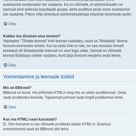
avaldamist moderaator üle vaatama. Ka on võimalik, et administraator on
pannud sind sellesse kasutajate gruppi, kelle postitusi peab enne avaldamist
üle vaatama. Palun võta ühendust administraatoriga edasiste küsimuste jaoks.
Üles
Kuidas ma tõstatan oma teemat?
Vajutades “Tõstata teemat” linki teemat vaadates, saad sa "tõstatada" teema
foorumi esimesele lehele. Kui sa seda linki ei näe, on see moodus ilmselt
keelatud või tõstatamiste intervall on veel liiga väike. Samuti on võimalik
teemat tõstatada sellele vastates, kuid jälgi foorumi reegleid seda tehes.
Üles
Vormindamine ja teemade tüübid
Mis on BBkood?
BBkood on kood, mis põhineb HTMLil ning mis on abiks postitamisel. Seda
saab postitustes keelata. Täpsemad juhised saab lingilt postitamise lehel.
Üles
Kas ma HTMLi saan kasutada?
Ei. Siin foorumis ei ole võimalik postitada käske HTML'is. Enamus
vormindamist saab ka BBkood abil teha.