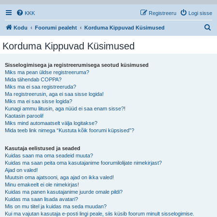
KKK
Registreeru
Logi sisse
O
Kodu
Foorumi pealeht
Korduma Kippuvad Küsimused
t
Korduma Kippuvad Küsimused
s
i
Sisselogimisega ja registreerumisega seotud küsimused
Miks ma pean üldse registreeruma?
Mida tähendab COPPA?
Miks ma ei saa registreeruda?
Ma registreerusin, aga ei saa sisse logida!
Miks ma ei saa sisse logida?
Kunagi ammu liitusin, aga nüüd ei saa enam sisse?!
Kaotasin parooli!
Miks mind automaatselt välja logitakse?
Mida teeb link nimega “Kustuta kõik foorumi küpsised”?
Kasutaja eelistused ja seaded
Kuidas saan ma oma seadeid muuta?
Kuidas ma saan peita oma kasutajanime foorumilolijate nimekirjast?
Ajad on valed!
Muutsin oma ajatsooni, aga ajad on ikka valed!
Minu emakeelt ei ole nimekirjas!
Kuidas ma panen kasutajanime juurde omale pildi?
Kuidas ma saan lisada avatari?
Mis on mu tiitel ja kuidas ma seda muudan?
Kui ma vajutan kasutaja e-posti lingi peale, siis küsib foorum minult sisselogimise.