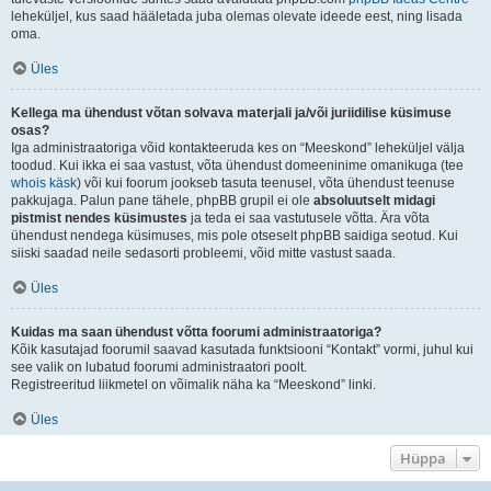
leheküljel, kus saad hääletada juba olemas olevate ideede eest, ning lisada
oma.
Üles
Kellega ma ühendust võtan solvava materjali ja/või juriidilise küsimuse
osas?
Iga administraatoriga võid kontakteeruda kes on “Meeskond” leheküljel välja
toodud. Kui ikka ei saa vastust, võta ühendust domeeninime omanikuga (tee
whois käsk
) või kui foorum jookseb tasuta teenusel, võta ühendust teenuse
pakkujaga. Palun pane tähele, phpBB grupil ei ole
absoluutselt midagi
pistmist nendes küsimustes
ja teda ei saa vastutusele võtta. Ära võta
ühendust nendega küsimuses, mis pole otseselt phpBB saidiga seotud. Kui
siiski saadad neile sedasorti probleemi, võid mitte vastust saada.
Üles
Kuidas ma saan ühendust võtta foorumi administraatoriga?
Kõik kasutajad foorumil saavad kasutada funktsiooni “Kontakt” vormi, juhul kui
see valik on lubatud foorumi administraatori poolt.
Registreeritud liikmetel on võimalik näha ka “Meeskond” linki.
Üles
Hüppa