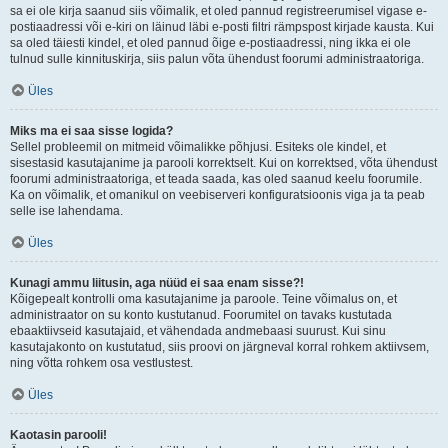
sa ei ole kirja saanud siis võimalik, et oled pannud registreerumisel vigase e-
postiaadressi või e-kiri on läinud läbi e-posti filtri rämpspost kirjade kausta. Kui
sa oled täiesti kindel, et oled pannud õige e-postiaadressi, ning ikka ei ole
tulnud sulle kinnituskirja, siis palun võta ühendust foorumi administraatoriga.
Üles
Miks ma ei saa sisse logida?
Sellel probleemil on mitmeid võimalikke põhjusi. Esiteks ole kindel, et
sisestasid kasutajanime ja parooli korrektselt. Kui on korrektsed, võta ühendust
foorumi administraatoriga, et teada saada, kas oled saanud keelu foorumile.
Ka on võimalik, et omanikul on veebiserveri konfiguratsioonis viga ja ta peab
selle ise lahendama.
Üles
Kunagi ammu liitusin, aga nüüd ei saa enam sisse?!
Kõigepealt kontrolli oma kasutajanime ja paroole. Teine võimalus on, et
administraator on su konto kustutanud. Foorumitel on tavaks kustutada
ebaaktiivseid kasutajaid, et vähendada andmebaasi suurust. Kui sinu
kasutajakonto on kustutatud, siis proovi on järgneval korral rohkem aktiivsem,
ning võtta rohkem osa vestlustest.
Üles
Kaotasin parooli!