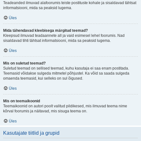
Teadeanded ilmuvad alafoorumis teiste postituste kohale ja sisaldavad tähtsat
informatsiooni, mida sa peaksid lugema.
Üles
Mida tähendavad kleebisega märgitud teemad?
Kleepsud ilmuvad teadaannete all ja vaid esimesel lehel foorumis. Nad
sisaldavad tihti tähtsat informatsiooni, mida sa peaksid lugema.
Üles
Mis on suletud teemad?
Suletud teemad on sellised teemad, kuhu kasutaja ei saa enam postitada.
Teemasid võidakse sulgeda mitmetel põhjustel. Ka võid sa saada sulgeda
omaenda teemasid, kui selleks on sul õigused.
Üles
Mis on teemaikoonid
Teemaikoonid on autori poolt valitud pildikesed, mis ilmuvad teema nime
kõrval foorumis ja näitavad, mis sisuga teema on.
Üles
Kasutajate tiitlid ja grupid