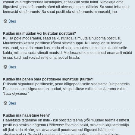
esmalt vaja registreerida kasutajaks, et saaksid seda toimi. Nimekirja oma
õigustest igas alafoorumis näed all olevas jaluses, näiteks: Sa saad teha uusi
teemasid siin foorumis, Sa saad postitada siin foorumis manuseid, jne.
Üles
Kuidas ma muudan või kustutan postitusi?
Kui sa pole moderaator, saad sa kustutada ja muuta ainult oma postitusi.
Muutmiseks kasuta postituse kõrval olevat nuppu. Kui keegi on su teatele
vastanud, sa seda enam kustutada ei saa ja muutes tuleb teate alla kiri selle
kohta, millal sa seda viimati muutsid. Moderaatorite muutmisest enamasti märki
ei jää, kuid nad võivad selle omal soovil lisada.
Üles
Kuidas ma panen oma postitusele signatuuri juurde?
Et lisada signatuuri postitusele, pead kõigepealt selle sisestama Juhtpaneelis.
Peale seda kui signatuur on loodud, siis postituse valikutes määrama valiku
"Lisa signatuur"
.
Üles
Kuidas ma hääletuse teen?
Hääletuste tegemine on lihte - kui postitad teema (või muudad teema esimest
postitust) peaksid nägema
Hääletuse lisamine
sakki, mis asub kirjutamisvälja
all (kui seda ei näe, siis arvatavasti puuduvad sul õigused hääletuse
algatamiseks). Peaksid sisestama hääletuse pealkirja ja vähemalt kaks