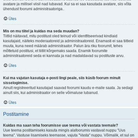
avatare ja millisel viisil nad lubavad. Kui sa ei saa kasutada avatare, siis võta
ühendust foorumi administraatoriga..
Üles
Mis on mu tiitel ja kuidas ma seda muudan?
Tiitlid näitavad, mitu postitust oled teinud või identfitseerivad kindlaid
kasutajaid, näiteks moderaatoreid ja administraatoreid. Enamasti ei saa tiitleid
muuta, kuna need määrab administraator. Palun ära riku foorumit, tehes
mõttetuid postitusi, et tiitlit kõrgemaks saada. Enamik foorumite
administraatoreid seda ei kannata ja nad madaldavad su postituste arvu.
Üles
Kui ma vajutan kasutaja e-posti lingi peale, siis küsib foorum minult
sisselogimise.
Ainult registreeritud kasutajad saavad foorumi kaudu e-maile saata. Ja sedagi
ainult siis, kui administraator on selle võimaluse lubanud.
Üles
Postitamine
Kuidas ma saan teha foorumisse uue teema või vastata teemale?
Uue teema postitamiseks kasuta mingis alafoorumis vastavat nuppu "Uus
teema". Vastuse lisamiseks teemasse, vajuta "Vasta" nuppu. Võimalik, et sul on