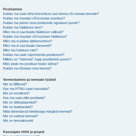
Postitamine
Kuidas ma saan teha foorumisse uue teema või vastata teemale?
Kuidas ma muudan või kustutan postitusi?
Kuidas ma panen oma postitusele signatuuri juurde?
Kuidas ma hääletuse teen?
Miks ma ei saa lisada hääletuse valikuid?
Kuidas ma muudan või kustutan hääletuse?
Miks ma ei pääse alafoorumisse?
Miks ma ei saa lisada manuseid?
Miks ma hoiatuse sain?
Kuidas ma saan raporteerida postitusest?
Milleks on “Salvesta” nupp postitamise juures?
Miks peab mu postitust heaks kiitma?
Kuidas ma tõstatan oma teemat?
Vormindamine ja teemade tüübid
Mis on BBkood?
Kas ma HTMLi saan kasutada?
Mis on emotikoni?
Kas ma saan pilte postitada?
Mis on üldteadaanded?
Mis on teadeanded?
Mida tähendavad kleebisega märgitud teemad?
Mis on suletud teemad?
Mis on teemaikoonid
Kasutajate tiitlid ja grupid