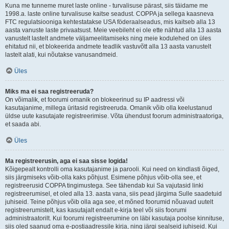
Kuna me tunneme muret laste online - turvalisuse pärast, siis täidame me
1998.a. laste online turvalisuse kaitse seadust. COPPA ja sellega kaasneva
FTC regulatsiooniga kehtestatakse USA föderaalseadus, mis kaitseb alla 13
aasta vanuste laste privaatsust. Meie veebileht ei ole ette nähtud alla 13 aasta
vanustelt lastelt andmete väljameelitamiseks ning meie kodulehed on üles
ehitatud nii, et blokeerida andmete teadlik vastuvõtt alla 13 aasta vanustelt
lastelt alati, kui nõutakse vanusandmeid.
Üles
Miks ma ei saa registreeruda?
On võimalik, et foorumi omanik on blokeerinud su IP aadressi või
kasutajanime, millega üritasid registreeruda. Omanik võib olla keelustanud
üldse uute kasutajate registreerimise. Võta ühendust foorum administraatoriga,
et saada abi.
Üles
Ma registreerusin, aga ei saa sisse logida!
Kõigepealt kontrolli oma kasutajanime ja parooli. Kui need on kindlasti õiged,
siis järgmiseks võib-olla kaks põhjust. Esimene põhjus võib-olla see, et
registreerusid COPPA tingimustega. See tähendab kui Sa vajutasid linki
registreerumisel, et oled alla 13. aasta vana, siis pead järgima Sulle saadetuid
juhiseid. Teine põhjus võib olla aga see, et mõned foorumid nõuavad uutelt
registreerumistelt, kas kasutajalt endalt e-kirja teel või siis foorumi
administraatorilt. Kui foorumi registreerumine on läbi kasutaja poolse kinnituse,
siis oled saanud oma e-postiaadressile kirja, ning järgi sealseid juhiseid. Kui