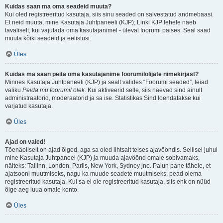
Kuidas saan ma oma seadeid muuta?
Kui oled registreeritud kasutaja, siis sinu seaded on salvestatud andmebaasi.
Et neid muuta, mine Kasutaja Juhtpaneeli (KJP); Linki KJP lehele näeb
tavaliselt, kui vajutada oma kasutajanimel - üleval foorumi päises. Seal saad
muuta kõiki seadeid ja eelistusi.
Üles
Kuidas ma saan peita oma kasutajanime foorumilolijate nimekirjast?
Minnes Kasutaja Juhtpaneeli (KJP) ja sealt valides “Foorumi seaded”, leiad
valiku
Peida mu foorumil olek
. Kui aktiveerid selle, siis näevad sind ainult
administraatorid, moderaatorid ja sa ise. Statistikas Sind loendatakse kui
varjatud kasutaja.
Üles
Ajad on valed!
Tõenäoliselt on ajad õiged, aga sa oled lihtsalt teises ajavööndis. Sellisel juhul
mine Kasutaja Juhtpaneel (KJP) ja muuda ajavöönd omale sobivamaks,
näiteks: Tallinn, London, Pariis, New York, Sydney jne. Palun pane tähele, et
ajatsooni muutmiseks, nagu ka muude seadete muutmiseks, pead olema
registreeritud kasutaja. Kui sa ei ole registreeritud kasutaja, siis ehk on nüüd
õige aeg luua omale konto.
Üles