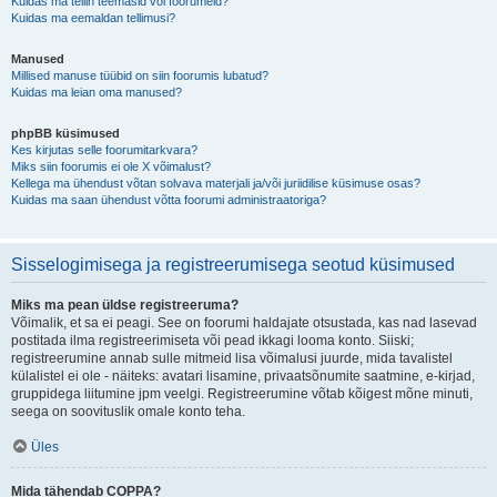
Kuidas ma tellin teemasid või foorumeid?
Kuidas ma eemaldan tellimusi?
Manused
Millised manuse tüübid on siin foorumis lubatud?
Kuidas ma leian oma manused?
phpBB küsimused
Kes kirjutas selle foorumitarkvara?
Miks siin foorumis ei ole X võimalust?
Kellega ma ühendust võtan solvava materjali ja/või juriidilise küsimuse osas?
Kuidas ma saan ühendust võtta foorumi administraatoriga?
Sisselogimisega ja registreerumisega seotud küsimused
Miks ma pean üldse registreeruma?
Võimalik, et sa ei peagi. See on foorumi haldajate otsustada, kas nad lasevad
postitada ilma registreerimiseta või pead ikkagi looma konto. Siiski;
registreerumine annab sulle mitmeid lisa võimalusi juurde, mida tavalistel
külalistel ei ole - näiteks: avatari lisamine, privaatsõnumite saatmine, e-kirjad,
gruppidega liitumine jpm veelgi. Registreerumine võtab kõigest mõne minuti,
seega on soovituslik omale konto teha.
Üles
Mida tähendab COPPA?