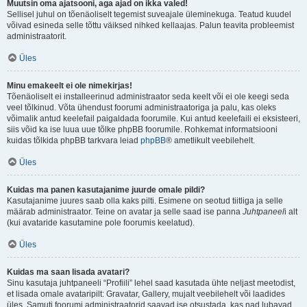
Muutsin oma ajatsooni, aga ajad on ikka valed!
Sellisel juhul on tõenäoliselt tegemist suveajale üleminekuga. Teatud kuudel
võivad esineda selle tõttu väiksed nihked kellaajas. Palun teavita probleemist
administraatorit.
Üles
Minu emakeelt ei ole nimekirjas!
Tõenäoliselt ei installeerinud administraator seda keelt või ei ole keegi seda
veel tõlkinud. Võta ühendust foorumi administraatoriga ja palu, kas oleks
võimalik antud keelefail paigaldada foorumile. Kui antud keelefaili ei eksisteeri,
siis võid ka ise luua uue tõlke phpBB foorumile. Rohkemat informatsiooni
kuidas tõlkida phpBB tarkvara leiad
phpBB
® ametlikult veebilehelt.
Üles
Kuidas ma panen kasutajanime juurde omale pildi?
Kasutajanime juures saab olla kaks pilti. Esimene on seotud tiitliga ja selle
määrab administraator. Teine on avatar ja selle saad ise panna
Juhtpaneel
i alt
(kui avataride kasutamine pole foorumis keelatud).
Üles
Kuidas ma saan lisada avatari?
Sinu kasutaja juhtpaneeli “Profiili” lehel saad kasutada ühte neljast meetodist,
et lisada omale avataripilt: Gravatar, Gallery, mujalt veebilehelt või laadides
üles. Samuti foorumi administraatorid saavad ise otsustada, kas nad lubavad