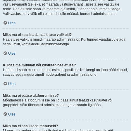
vastusevarianti (selleks, et määrata vastusevarianti, sisesta see vastavale
reale. Hääletusele saab ka määrata ajalimiidi, 0 tähendab piiramatut aega.
Valikvastuste arv võib olla piiratud, selle määrab foorumi administraator.
Üles
Miks ma ei saa lisada hääletuse valikuid?
Hääletuse valikute limiidi määrab administraator. Kui tunned vajadust ületada
seda limiiti, kontakteeru administraatoriga.
Üles
Kuidas ma muudan või kustutan hääletuse?
Hääletusi saab muuta, muutes esimest postitust. Kui keegi on juba hääletanud,
saavad seda muuta ainult moderaatorid ja administraatorid.
Üles
Miks ma ei pääse alafoorumisse?
Mõndadesse alafoorumitesse on ligipääs ainult teatud kasutajatel või
gruppidel. Võta ühendust administraatoriga, et saada ligipääs.
Üles
Miks ma ei saa lisada manuseid?
Manuste lisamine võib olla piiratud vaid mõnele foorumile, grupile või