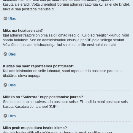
kasutajale eraldi. Võtta ühendust foorumi administraatoriga kui sa ei ole kindel,
miks ei saa postitada manuseid.
Üles
Miks ma hoiatuse sain?
Igal administraatoril on oma saidil omad reeglid. Kui oled reeglit rikkunud, võid
saada hoiatuse. See on administraatori otsus ja phpBB pole sellega seotud.
Võta ühendust administraatoriga, kui sa ei tea, mille eest hoiatuse said.
Üles
Kuidas ma saan raporteerida postitusest?
Kui administraator on selle lubanud, saad raporteerida postituse paremas
ülaääres oleva nupuga.
Üles
Milleks on “Salvesta” nupp postitamise juures?
See nupp lubab sul salvestada postituse seise. Et laadida mõni postituse seis,
kasuta Kasutaja Juhtpaneel (KJP).
Üles
Miks peab mu postitust heaks kiitma?
Administraator võib olla määranud, et foorumis peab postituse enne