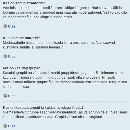
Kes on administraatorid?
Administraatorid on auastmelt foorumis kõige kõrgemal. Nad saavad sättida
foorumi väljanägemist ja seadeid ning määrata moderaatoreid. Neil võivad olla
ka moderaatoriõigused kõigis alafoorumites.
Üles
Kes on moderaatorid?
Moderaatorite ülesanne on hoolitseda korra eest foorumis. Nad saavad
kustutada, muuta ja liigutada teemasid.
Üles
Mis on kasutajagrupid?
Kasutajagrupid on võimalus liikmeid gruppidesse jagada. Üks inimene saab
kuuluda mitmesse gruppi ning gruppidel saab olla eriõiguseid. Nii saab
näiteks anda mõnele grupile õiguse mõnda alafoorumite kasutada, kuigi teised
seda teha ei saa..
Üles
Kus on kasutajagrupid ja kuidas nendega liituda?
Olemasolevaid gruppe saad vaadata menüüst Kasutajagruppide alt. Seal saad
ka oma liitumisavalduse esitada. Grupid võivad olla ka varjatud.
Üles