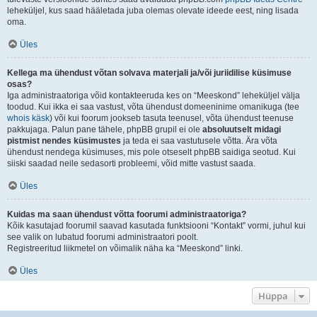
leheküljel, kus saad hääletada juba olemas olevate ideede eest, ning lisada
oma.
Üles
Kellega ma ühendust võtan solvava materjali ja/või juriidilise küsimuse
osas?
Iga administraatoriga võid kontakteeruda kes on “Meeskond” leheküljel välja
toodud. Kui ikka ei saa vastust, võta ühendust domeeninime omanikuga (tee
whois käsk
) või kui foorum jookseb tasuta teenusel, võta ühendust teenuse
pakkujaga. Palun pane tähele, phpBB grupil ei ole
absoluutselt midagi
pistmist nendes küsimustes
ja teda ei saa vastutusele võtta. Ära võta
ühendust nendega küsimuses, mis pole otseselt phpBB saidiga seotud. Kui
siiski saadad neile sedasorti probleemi, võid mitte vastust saada.
Üles
Kuidas ma saan ühendust võtta foorumi administraatoriga?
Kõik kasutajad foorumil saavad kasutada funktsiooni “Kontakt” vormi, juhul kui
see valik on lubatud foorumi administraatori poolt.
Registreeritud liikmetel on võimalik näha ka “Meeskond” linki.
Üles
Hüppa