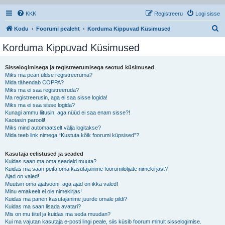
KKK
Registreeru
Logi sisse
O
Kodu
Foorumi pealeht
Korduma Kippuvad Küsimused
t
Korduma Kippuvad Küsimused
s
i
Sisselogimisega ja registreerumisega seotud küsimused
Miks ma pean üldse registreeruma?
Mida tähendab COPPA?
Miks ma ei saa registreeruda?
Ma registreerusin, aga ei saa sisse logida!
Miks ma ei saa sisse logida?
Kunagi ammu liitusin, aga nüüd ei saa enam sisse?!
Kaotasin parooli!
Miks mind automaatselt välja logitakse?
Mida teeb link nimega “Kustuta kõik foorumi küpsised”?
Kasutaja eelistused ja seaded
Kuidas saan ma oma seadeid muuta?
Kuidas ma saan peita oma kasutajanime foorumilolijate nimekirjast?
Ajad on valed!
Muutsin oma ajatsooni, aga ajad on ikka valed!
Minu emakeelt ei ole nimekirjas!
Kuidas ma panen kasutajanime juurde omale pildi?
Kuidas ma saan lisada avatari?
Mis on mu tiitel ja kuidas ma seda muudan?
Kui ma vajutan kasutaja e-posti lingi peale, siis küsib foorum minult sisselogimise.