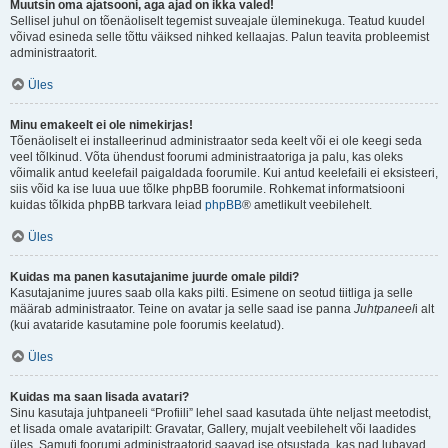
Muutsin oma ajatsooni, aga ajad on ikka valed!
Sellisel juhul on tõenäoliselt tegemist suveajale üleminekuga. Teatud kuudel
võivad esineda selle tõttu väiksed nihked kellaajas. Palun teavita probleemist
administraatorit.
Üles
Minu emakeelt ei ole nimekirjas!
Tõenäoliselt ei installeerinud administraator seda keelt või ei ole keegi seda
veel tõlkinud. Võta ühendust foorumi administraatoriga ja palu, kas oleks
võimalik antud keelefail paigaldada foorumile. Kui antud keelefaili ei eksisteeri,
siis võid ka ise luua uue tõlke phpBB foorumile. Rohkemat informatsiooni
kuidas tõlkida phpBB tarkvara leiad
phpBB
® ametlikult veebilehelt.
Üles
Kuidas ma panen kasutajanime juurde omale pildi?
Kasutajanime juures saab olla kaks pilti. Esimene on seotud tiitliga ja selle
määrab administraator. Teine on avatar ja selle saad ise panna
Juhtpaneel
i alt
(kui avataride kasutamine pole foorumis keelatud).
Üles
Kuidas ma saan lisada avatari?
Sinu kasutaja juhtpaneeli “Profiili” lehel saad kasutada ühte neljast meetodist,
et lisada omale avataripilt: Gravatar, Gallery, mujalt veebilehelt või laadides
üles. Samuti foorumi administraatorid saavad ise otsustada, kas nad lubavad