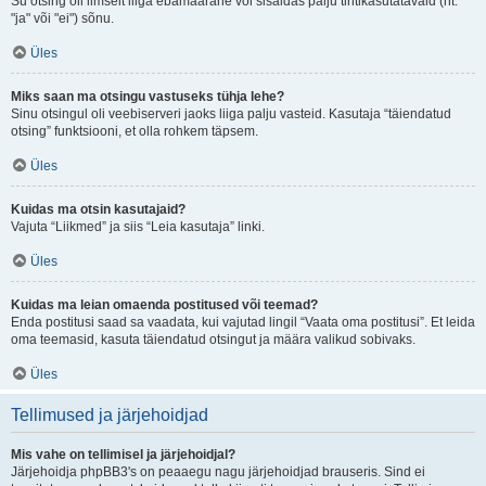
Su otsing oli ilmselt liiga ebamäärane või sisaldas palju tihtikasutatavaid (nt.
"ja" või "ei") sõnu.
Üles
Miks saan ma otsingu vastuseks tühja lehe?
Sinu otsingul oli veebiserveri jaoks liiga palju vasteid. Kasutaja “täiendatud
otsing” funktsiooni, et olla rohkem täpsem.
Üles
Kuidas ma otsin kasutajaid?
Vajuta “Liikmed” ja siis “Leia kasutaja” linki.
Üles
Kuidas ma leian omaenda postitused või teemad?
Enda postitusi saad sa vaadata, kui vajutad lingil “Vaata oma postitusi”. Et leida
oma teemasid, kasuta täiendatud otsingut ja määra valikud sobivaks.
Üles
Tellimused ja järjehoidjad
Mis vahe on tellimisel ja järjehoidjal?
Järjehoidja phpBB3's on peaaegu nagu järjehoidjad brauseris. Sind ei