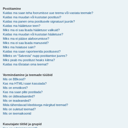
Postitamine
Kuidas ma saan teha foorumisse uue teema või vastata teemale?
Kuidas ma muudan või kustutan postitusi?
Kuidas ma panen oma postitusele signatuuri juurde?
Kuidas ma hääletuse teen?
Miks ma ei saa lisada hääletuse valikuid?
Kuidas ma muudan või kustutan hääletuse?
Miks ma ei pääse alafoorumisse?
Miks ma ei saa lisada manuseid?
Miks ma hoiatuse sain?
Kuidas ma saan raporteerida postitusest?
Milleks on “Salvesta” nupp postitamise juures?
Miks peab mu postitust heaks kiitma?
Kuidas ma tõstatan oma teemat?
Vormindamine ja teemade tüübid
Mis on BBkood?
Kas ma HTMLi saan kasutada?
Mis on emotikoni?
Kas ma saan pilte postitada?
Mis on üldteadaanded?
Mis on teadeanded?
Mida tähendavad kleebisega märgitud teemad?
Mis on suletud teemad?
Mis on teemaikoonid
Kasutajate tiitlid ja grupid