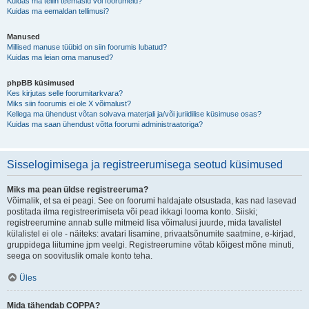
Kuidas ma tellin teemasid või foorumeid?
Kuidas ma eemaldan tellimusi?
Manused
Millised manuse tüübid on siin foorumis lubatud?
Kuidas ma leian oma manused?
phpBB küsimused
Kes kirjutas selle foorumitarkvara?
Miks siin foorumis ei ole X võimalust?
Kellega ma ühendust võtan solvava materjali ja/või juriidilise küsimuse osas?
Kuidas ma saan ühendust võtta foorumi administraatoriga?
Sisselogimisega ja registreerumisega seotud küsimused
Miks ma pean üldse registreeruma?
Võimalik, et sa ei peagi. See on foorumi haldajate otsustada, kas nad lasevad
postitada ilma registreerimiseta või pead ikkagi looma konto. Siiski;
registreerumine annab sulle mitmeid lisa võimalusi juurde, mida tavalistel
külalistel ei ole - näiteks: avatari lisamine, privaatsõnumite saatmine, e-kirjad,
gruppidega liitumine jpm veelgi. Registreerumine võtab kõigest mõne minuti,
seega on soovituslik omale konto teha.
Üles
Mida tähendab COPPA?