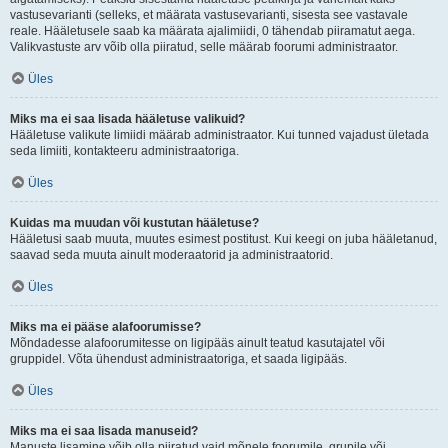
vastusevarianti (selleks, et määrata vastusevarianti, sisesta see vastavale
reale. Hääletusele saab ka määrata ajalimiidi, 0 tähendab piiramatut aega.
Valikvastuste arv võib olla piiratud, selle määrab foorumi administraator.
Üles
Miks ma ei saa lisada hääletuse valikuid?
Hääletuse valikute limiidi määrab administraator. Kui tunned vajadust ületada
seda limiiti, kontakteeru administraatoriga.
Üles
Kuidas ma muudan või kustutan hääletuse?
Hääletusi saab muuta, muutes esimest postitust. Kui keegi on juba hääletanud,
saavad seda muuta ainult moderaatorid ja administraatorid.
Üles
Miks ma ei pääse alafoorumisse?
Mõndadesse alafoorumitesse on ligipääs ainult teatud kasutajatel või
gruppidel. Võta ühendust administraatoriga, et saada ligipääs.
Üles
Miks ma ei saa lisada manuseid?
Manuste lisamine võib olla piiratud vaid mõnele foorumile, grupile või