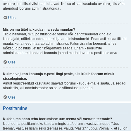
avatare ja millisel viisil nad lubavad. Kui sa ei saa kasutada avatare, siis võta
ühendust foorumi administraatoriga..
Üles
Mis on mu tiitel ja kuidas ma seda muudan?
Tiitlid näitavad, mitu postitust oled teinud või identfitseerivad kindlaid
kasutajaid, näiteks moderaatoreid ja administraatoreid. Enamasti ei saa tiitleid
muuta, kuna need määrab administraator. Palun ära riku foorumit, tehes
mõttetuid postitusi, et tiitlit kõrgemaks saada. Enamik foorumite
administraatoreid seda ei kannata ja nad madaldavad su postituste arvu.
Üles
Kui ma vajutan kasutaja e-posti lingi peale, siis küsib foorum minult
sisselogimise.
Ainult registreeritud kasutajad saavad foorumi kaudu e-maile saata. Ja sedagi
ainult siis, kui administraator on selle võimaluse lubanud.
Üles
Postitamine
Kuidas ma saan teha foorumisse uue teema või vastata teemale?
Uue teema postitamiseks kasuta mingis alafoorumis vastavat nuppu "Uus
teema". Vastuse lisamiseks teemasse, vajuta "Vasta" nuppu. Võimalik, et sul on