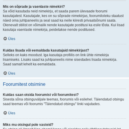
Mis on sõprade ja vaenlaste nimekiri?
Sa võid kasutada neid nimekirju, et saada parem ülevaade foorumi
kasutajatest. Kasutajate, kes on su sõprade nimekirjas, foorumiloleku staatust
näed oma juhtpaneelis ja seal saad ka neile kiiresti privaatsõnumi saata.
Olenevalt stiilist on võimalik nende kasutajate postitusi ka esile tõsta. Kui lisad
kasutaja vaenlaste nimekirja, peidetakse nende postitused.
Üles
Kuidas lisada või eemaldada kasutajaid nimekirjast?
Selleks on kaks moodust. Iga kasutaja profiilis on link ühte nimekirja
lisamiseks. Lisaks saad ka juhtpaneelis nime sisestades lisada nimekirja.
Saad samalt lehelt ka eemaldada.
Üles
Foorumitest otsimine
Kuidas saan otsida foorumist või foorumitest?
Sisesta sõna otsinguväljale teemas, foorumis või esilehel. Täiendatud otsingu
saad teemas või foorumis "Täiendatud otsingu" linki vajutades.
Üles
Miks mu otsingul pole vasteid?