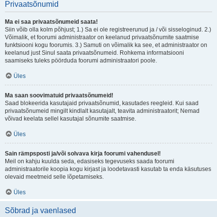
Privaatsõnumid
Ma ei saa privaatsõnumeid saata!
Siin võib olla kolm põhjust; 1.) Sa ei ole registreerunud ja / või sisseloginud. 2.)
Võimalik, et foorumi administraator on keelanud privaatsõnumite saatmise
funktsiooni kogu foorumis. 3.) Samuti on võimalik ka see, et administraator on
keelanud just Sinul saata privaatsõnumeid. Rohkema informatsiooni
saamiseks tuleks pöörduda foorumi administraatori poole.
Üles
Ma saan soovimatuid privaatsõnumeid!
Saad blokeerida kasutajaid privaatsõnumid, kasutades reegleid. Kui saad
privaatsõnumeid mingilt kindlalt kasutajalt, teavita administraatorit; Nemad
võivad keelata sellel kasutajal sõnumite saatmise.
Üles
Sain rämpsposti ja/või solvava kirja foorumi vahendusel!
Meil on kahju kuulda seda, edasiseks tegevuseks saada foorumi
administraatorile koopia kogu kirjast ja loodetavasti kasutab ta enda käsutuses
olevaid meetmeid selle lõpetamiseks.
Üles
Sõbrad ja vaenlased