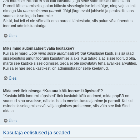
Ära muretse! Parooli ei saa küll taastada, aga selle saab lihtsasi lähtestada.
Parooli lähtestamiseks, palun külasta sisselogimise lehekülge, ning vajuta linki
nimega
Ma unustasin oma parooli
. Jälgi järgnevaid juhiseid ja peaksidki taas
saama sisse logida foorumile.
Siiski, kui teil ei ole võimalik oma parooli lähtestada, siis palun võta ühendust
foorumi administraatoriga.
Üles
Miks mind automaatselt välja logitakse?
Kui sa ei märgi
Logi mind sisse automaatselt igal külastusel
kasti, siis sa jääd
sisselogituks ainult foorumi kasutamise ajaks. Kui tahad alati sisse logitud olla,
märgi see kastike sisselogimisel. Seda ei ole soovitatav teha avalikes arvutites.
Kui sa ei näe seda kastikest, on administraator selle keelanud.
Üles
Mida teeb link nimega “Kustuta kõik foorumi küpsised”?
“Kustuta kõik foorumi küpsised” link kustutab kõik andmed, mida phpBB on
saatnud sinu arvutisse, näiteks hoida meeles kasutajanime ja parooli. Kui sul
esineb sisselogimises või väljalogimises probleeme, siis võib see link Sind
aidata.
Üles
Kasutaja eelistused ja seaded