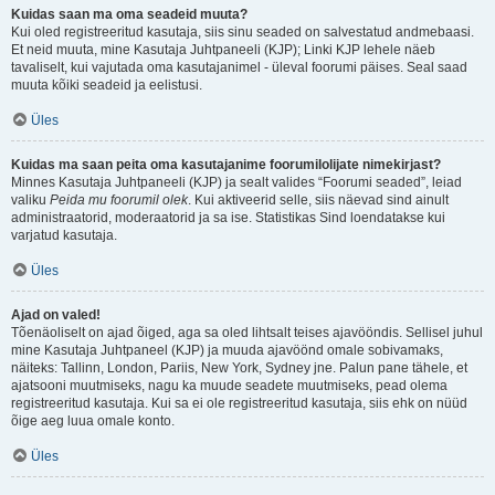
Kuidas saan ma oma seadeid muuta?
Kui oled registreeritud kasutaja, siis sinu seaded on salvestatud andmebaasi.
Et neid muuta, mine Kasutaja Juhtpaneeli (KJP); Linki KJP lehele näeb
tavaliselt, kui vajutada oma kasutajanimel - üleval foorumi päises. Seal saad
muuta kõiki seadeid ja eelistusi.
Üles
Kuidas ma saan peita oma kasutajanime foorumilolijate nimekirjast?
Minnes Kasutaja Juhtpaneeli (KJP) ja sealt valides “Foorumi seaded”, leiad
valiku
Peida mu foorumil olek
. Kui aktiveerid selle, siis näevad sind ainult
administraatorid, moderaatorid ja sa ise. Statistikas Sind loendatakse kui
varjatud kasutaja.
Üles
Ajad on valed!
Tõenäoliselt on ajad õiged, aga sa oled lihtsalt teises ajavööndis. Sellisel juhul
mine Kasutaja Juhtpaneel (KJP) ja muuda ajavöönd omale sobivamaks,
näiteks: Tallinn, London, Pariis, New York, Sydney jne. Palun pane tähele, et
ajatsooni muutmiseks, nagu ka muude seadete muutmiseks, pead olema
registreeritud kasutaja. Kui sa ei ole registreeritud kasutaja, siis ehk on nüüd
õige aeg luua omale konto.
Üles