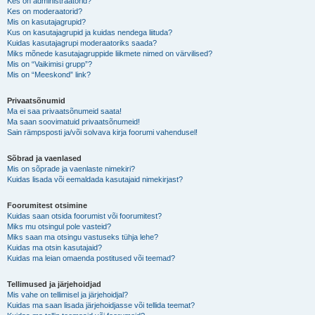
Kes on administraatorid?
Kes on moderaatorid?
Mis on kasutajagrupid?
Kus on kasutajagrupid ja kuidas nendega liituda?
Kuidas kasutajagrupi moderaatoriks saada?
Miks mõnede kasutajagruppide liikmete nimed on värvilised?
Mis on “Vaikimisi grupp”?
Mis on “Meeskond” link?
Privaatsõnumid
Ma ei saa privaatsõnumeid saata!
Ma saan soovimatuid privaatsõnumeid!
Sain rämpsposti ja/või solvava kirja foorumi vahendusel!
Sõbrad ja vaenlased
Mis on sõprade ja vaenlaste nimekiri?
Kuidas lisada või eemaldada kasutajaid nimekirjast?
Foorumitest otsimine
Kuidas saan otsida foorumist või foorumitest?
Miks mu otsingul pole vasteid?
Miks saan ma otsingu vastuseks tühja lehe?
Kuidas ma otsin kasutajaid?
Kuidas ma leian omaenda postitused või teemad?
Tellimused ja järjehoidjad
Mis vahe on tellimisel ja järjehoidjal?
Kuidas ma saan lisada järjehoidjasse või tellida teemat?