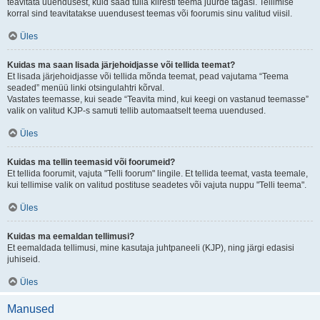
teavitata uuendusest, kuid saad tulla kiiresti teema juurde tagasi. Tellimise
korral sind teavitatakse uuendusest teemas või foorumis sinu valitud viisil.
Üles
Kuidas ma saan lisada järjehoidjasse või tellida teemat?
Et lisada järjehoidjasse või tellida mõnda teemat, pead vajutama “Teema
seaded” menüü linki otsingulahtri kõrval.
Vastates teemasse, kui seade “Teavita mind, kui keegi on vastanud teemasse”
valik on valitud KJP-s samuti tellib automaatselt teema uuendused.
Üles
Kuidas ma tellin teemasid või foorumeid?
Et tellida foorumit, vajuta "Telli foorum" lingile. Et tellida teemat, vasta teemale,
kui tellimise valik on valitud postituse seadetes või vajuta nuppu "Telli teema".
Üles
Kuidas ma eemaldan tellimusi?
Et eemaldada tellimusi, mine kasutaja juhtpaneeli (KJP), ning järgi edasisi
juhiseid.
Üles
Manused