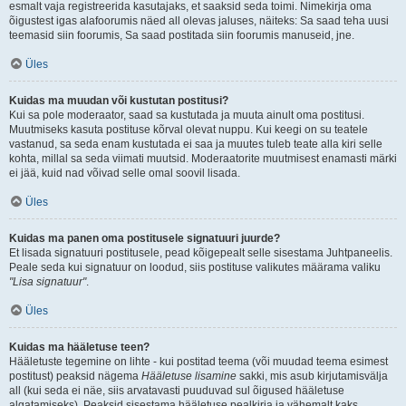
esmalt vaja registreerida kasutajaks, et saaksid seda toimi. Nimekirja oma
õigustest igas alafoorumis näed all olevas jaluses, näiteks: Sa saad teha uusi
teemasid siin foorumis, Sa saad postitada siin foorumis manuseid, jne.
Üles
Kuidas ma muudan või kustutan postitusi?
Kui sa pole moderaator, saad sa kustutada ja muuta ainult oma postitusi.
Muutmiseks kasuta postituse kõrval olevat nuppu. Kui keegi on su teatele
vastanud, sa seda enam kustutada ei saa ja muutes tuleb teate alla kiri selle
kohta, millal sa seda viimati muutsid. Moderaatorite muutmisest enamasti märki
ei jää, kuid nad võivad selle omal soovil lisada.
Üles
Kuidas ma panen oma postitusele signatuuri juurde?
Et lisada signatuuri postitusele, pead kõigepealt selle sisestama Juhtpaneelis.
Peale seda kui signatuur on loodud, siis postituse valikutes määrama valiku
"Lisa signatuur"
.
Üles
Kuidas ma hääletuse teen?
Hääletuste tegemine on lihte - kui postitad teema (või muudad teema esimest
postitust) peaksid nägema
Hääletuse lisamine
sakki, mis asub kirjutamisvälja
all (kui seda ei näe, siis arvatavasti puuduvad sul õigused hääletuse
algatamiseks). Peaksid sisestama hääletuse pealkirja ja vähemalt kaks