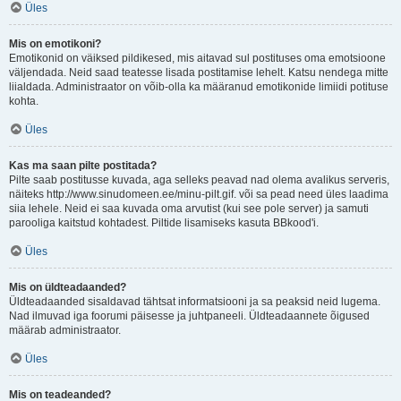
Üles
Mis on emotikoni?
Emotikonid on väiksed pildikesed, mis aitavad sul postituses oma emotsioone
väljendada. Neid saad teatesse lisada postitamise lehelt. Katsu nendega mitte
liialdada. Administraator on võib-olla ka määranud emotikonide limiidi potituse
kohta.
Üles
Kas ma saan pilte postitada?
Pilte saab postitusse kuvada, aga selleks peavad nad olema avalikus serveris,
näiteks http://www.sinudomeen.ee/minu-pilt.gif. või sa pead need üles laadima
siia lehele. Neid ei saa kuvada oma arvutist (kui see pole server) ja samuti
parooliga kaitstud kohtadest. Piltide lisamiseks kasuta BBkood'i.
Üles
Mis on üldteadaanded?
Üldteadaanded sisaldavad tähtsat informatsiooni ja sa peaksid neid lugema.
Nad ilmuvad iga foorumi päisesse ja juhtpaneeli. Üldteadaannete õigused
määrab administraator.
Üles
Mis on teadeanded?