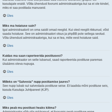
kasutajale eraldi. Võtta ühendust foorumi administraatoriga kui sa ei ole kindel,
miks ei saa postitada manuseid.
Üles
Miks ma hoiatuse sain?
Igal administraatoril on oma saidil omad reeglid. Kui oled reeglit rikkunud, võid
saada hoiatuse. See on administraatori otsus ja phpBB pole sellega seotud.
Võta ühendust administraatoriga, kui sa ei tea, mille eest hoiatuse said.
Üles
Kuidas ma saan raporteerida postitusest?
Kui administraator on selle lubanud, saad raporteerida postituse paremas
ülaääres oleva nupuga.
Üles
Milleks on “Salvesta” nupp postitamise juures?
See nupp lubab sul salvestada postituse seise. Et laadida mõni postituse seis,
kasuta Kasutaja Juhtpaneel (KJP).
Üles
Miks peab mu postitust heaks kiitma?
Administraator võib olla määranud, et foorumis peab postituse enne