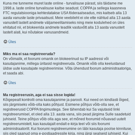
Kuna me tunneme muret laste online - turvalisuse pärast, siis täidame me
1998.a. laste online turvalisuse kaitse seadust. COPPA ja sellega kaasneva
FTC regulatsiooniga kehtestatakse USA föderaalseadus, mis kaitseb alla 13
aasta vanuste laste privaatsust. Meie veebileht ei ole ette nähtud alla 13 aasta
vanustelt lastelt andmete väljameelitamiseks ning meie kodulehed on üles
ehitatud nii, et blokeerida andmete teadlik vastuvõtt alla 13 aasta vanustelt
lastelt alati, kui nõutakse vanusandmeid.
Üles
Miks ma ei saa registreeruda?
On võimalik, et foorumi omanik on blokeerinud su IP aadressi või
kasutajanime, millega üritasid registreeruda. Omanik võib olla keelustanud
üldse uute kasutajate registreerimise. Võta ühendust foorum administraatoriga,
et saada abi.
Üles
Ma registreerusin, aga ei saa sisse logida!
Kõigepealt kontrolli oma kasutajanime ja parooli. Kui need on kindlasti õiged,
siis järgmiseks võib-olla kaks põhjust. Esimene põhjus võib-olla see, et
registreerusid COPPA tingimustega. See tähendab kui Sa vajutasid linki
registreerumisel, et oled alla 13. aasta vana, siis pead järgima Sulle saadetuid
juhiseid. Teine põhjus võib olla aga see, et mõned foorumid nõuavad uutelt
registreerumistelt, kas kasutajalt endalt e-kirja teel või siis foorumi
administraatorilt. Kui foorumi registreerumine on läbi kasutaja poolse kinnituse,
siis oled saanud oma e-postiaadressile kirja, ning järgi sealseid juhiseid. Kui