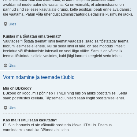
avaldamist moderaator üle vaatama. Ka on võimalik, et administraator on
pannud sind sellesse kasutajate gruppi, kelle postitusi peab enne avaldamist
üle vaatama. Palun võta ühendust administraatoriga edasiste küsimuste jaoks.
Üles
Kuidas ma tõstatan oma teemat?
Vajutades “Tõstata teemat” linki teemat vaadates, saad sa "tõstatada" teema
foorumi esimesele lehele. Kui sa seda linki ei näe, on see moodus ilmselt
keelatud või tõstatamiste intervall on veel liiga väike. Samuti on võimalik
teemat tõstatada sellele vastates, kuid jälgi foorumi reegleid seda tehes.
Üles
Vormindamine ja teemade tüübid
Mis on BBkood?
BBkood on kood, mis põhineb HTMLil ning mis on abiks postitamisel. Seda
saab postitustes keelata. Täpsemad juhised saab lingilt postitamise lehel.
Üles
Kas ma HTMLi saan kasutada?
Ei. Siin foorumis ei ole võimalik postitada käske HTML'is. Enamus
vormindamist saab ka BBkood abil teha.