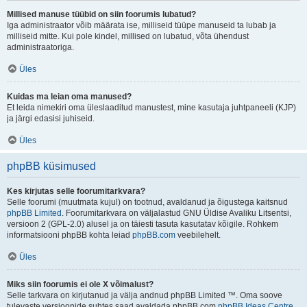
Millised manuse tüübid on siin foorumis lubatud?
Iga administraator võib määrata ise, milliseid tüüpe manuseid ta lubab ja
milliseid mitte. Kui pole kindel, millised on lubatud, võta ühendust
administraatoriga.
Üles
Kuidas ma leian oma manused?
Et leida nimekiri oma üleslaaditud manustest, mine kasutaja juhtpaneeli (KJP)
ja järgi edasisi juhiseid.
Üles
phpBB küsimused
Kes kirjutas selle foorumitarkvara?
Selle foorumi (muutmata kujul) on tootnud, avaldanud ja õigustega kaitsnud
phpBB Limited
. Foorumitarkvara on väljalastud GNU Üldise Avaliku Litsentsi,
versioon 2 (GPL-2.0) alusel ja on täiesti tasuta kasutatav kõigile. Rohkem
informatsiooni phpBB kohta leiad
phpBB.com
veebilehelt.
Üles
Miks siin foorumis ei ole X võimalust?
Selle tarkvara on kirjutanud ja välja andnud phpBB Limited ™. Oma soove
tulevaste versioonide suhtes saad avaldada phpBB.com
phpBB Ideas Centre