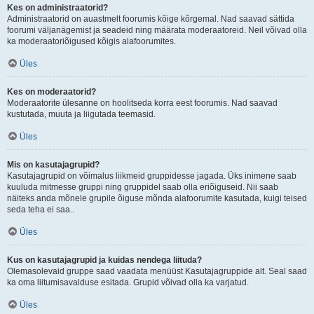
Kes on administraatorid?
Administraatorid on auastmelt foorumis kõige kõrgemal. Nad saavad sättida
foorumi väljanägemist ja seadeid ning määrata moderaatoreid. Neil võivad olla
ka moderaatoriõigused kõigis alafoorumites.
Üles
Kes on moderaatorid?
Moderaatorite ülesanne on hoolitseda korra eest foorumis. Nad saavad
kustutada, muuta ja liigutada teemasid.
Üles
Mis on kasutajagrupid?
Kasutajagrupid on võimalus liikmeid gruppidesse jagada. Üks inimene saab
kuuluda mitmesse gruppi ning gruppidel saab olla eriõiguseid. Nii saab
näiteks anda mõnele grupile õiguse mõnda alafoorumite kasutada, kuigi teised
seda teha ei saa..
Üles
Kus on kasutajagrupid ja kuidas nendega liituda?
Olemasolevaid gruppe saad vaadata menüüst Kasutajagruppide alt. Seal saad
ka oma liitumisavalduse esitada. Grupid võivad olla ka varjatud.
Üles