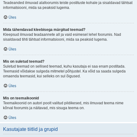
Teadeanded ilmuvad alafoorumis teiste postituste kohale ja sisaldavad tähtsat
informatsiooni, mida sa peaksid lugema.
Üles
Mida tähendavad kleebisega märgitud teemad?
Kleepsud ilmuvad teadaannete all ja vaid esimesel lehel foorumis. Nad
sisaldavad tihti tähtsat informatsiooni, mida sa peaksid lugema.
Üles
Mis on suletud teemad?
Suletud teemad on sellised teemad, kuhu kasutaja ei saa enam postitada.
Teemasid võidakse sulgeda mitmetel põhjustel. Ka võid sa saada sulgeda
omaenda teemasid, kui selleks on sul õigused.
Üles
Mis on teemaikoonid
Teemaikoonid on autori poolt valitud pildikesed, mis ilmuvad teema nime
kõrval foorumis ja näitavad, mis sisuga teema on.
Üles
Kasutajate tiitlid ja grupid