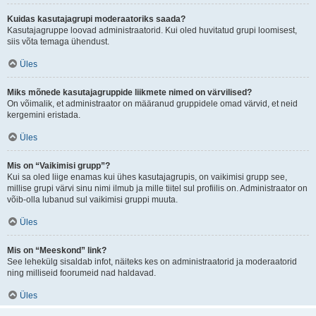
Kuidas kasutajagrupi moderaatoriks saada?
Kasutajagruppe loovad administraatorid. Kui oled huvitatud grupi loomisest,
siis võta temaga ühendust.
Üles
Miks mõnede kasutajagruppide liikmete nimed on värvilised?
On võimalik, et administraator on määranud gruppidele omad värvid, et neid
kergemini eristada.
Üles
Mis on “Vaikimisi grupp”?
Kui sa oled liige enamas kui ühes kasutajagrupis, on vaikimisi grupp see,
millise grupi värvi sinu nimi ilmub ja mille tiitel sul profiilis on. Administraator on
võib-olla lubanud sul vaikimisi gruppi muuta.
Üles
Mis on “Meeskond” link?
See lehekülg sisaldab infot, näiteks kes on administraatorid ja moderaatorid
ning milliseid foorumeid nad haldavad.
Üles