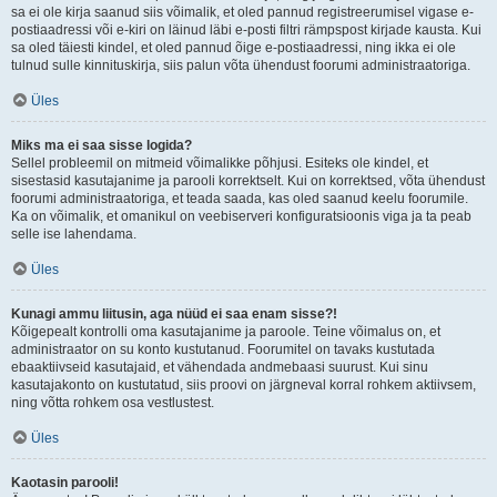
sa ei ole kirja saanud siis võimalik, et oled pannud registreerumisel vigase e-
postiaadressi või e-kiri on läinud läbi e-posti filtri rämpspost kirjade kausta. Kui
sa oled täiesti kindel, et oled pannud õige e-postiaadressi, ning ikka ei ole
tulnud sulle kinnituskirja, siis palun võta ühendust foorumi administraatoriga.
Üles
Miks ma ei saa sisse logida?
Sellel probleemil on mitmeid võimalikke põhjusi. Esiteks ole kindel, et
sisestasid kasutajanime ja parooli korrektselt. Kui on korrektsed, võta ühendust
foorumi administraatoriga, et teada saada, kas oled saanud keelu foorumile.
Ka on võimalik, et omanikul on veebiserveri konfiguratsioonis viga ja ta peab
selle ise lahendama.
Üles
Kunagi ammu liitusin, aga nüüd ei saa enam sisse?!
Kõigepealt kontrolli oma kasutajanime ja paroole. Teine võimalus on, et
administraator on su konto kustutanud. Foorumitel on tavaks kustutada
ebaaktiivseid kasutajaid, et vähendada andmebaasi suurust. Kui sinu
kasutajakonto on kustutatud, siis proovi on järgneval korral rohkem aktiivsem,
ning võtta rohkem osa vestlustest.
Üles
Kaotasin parooli!