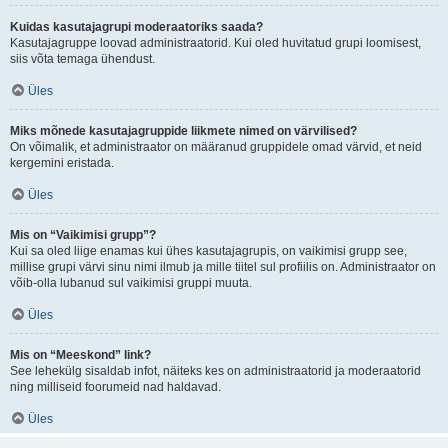
Kuidas kasutajagrupi moderaatoriks saada?
Kasutajagruppe loovad administraatorid. Kui oled huvitatud grupi loomisest,
siis võta temaga ühendust.
Üles
Miks mõnede kasutajagruppide liikmete nimed on värvilised?
On võimalik, et administraator on määranud gruppidele omad värvid, et neid
kergemini eristada.
Üles
Mis on “Vaikimisi grupp”?
Kui sa oled liige enamas kui ühes kasutajagrupis, on vaikimisi grupp see,
millise grupi värvi sinu nimi ilmub ja mille tiitel sul profiilis on. Administraator on
võib-olla lubanud sul vaikimisi gruppi muuta.
Üles
Mis on “Meeskond” link?
See lehekülg sisaldab infot, näiteks kes on administraatorid ja moderaatorid
ning milliseid foorumeid nad haldavad.
Üles