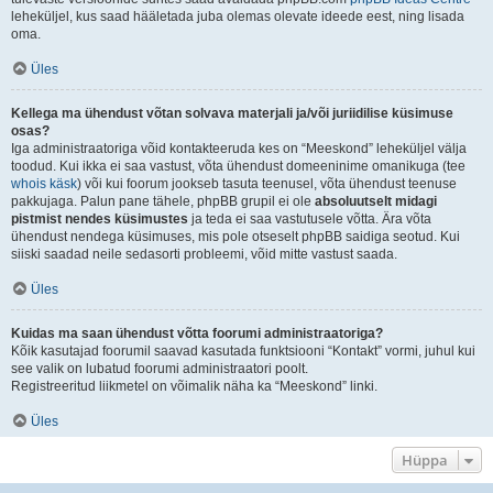
leheküljel, kus saad hääletada juba olemas olevate ideede eest, ning lisada
oma.
Üles
Kellega ma ühendust võtan solvava materjali ja/või juriidilise küsimuse
osas?
Iga administraatoriga võid kontakteeruda kes on “Meeskond” leheküljel välja
toodud. Kui ikka ei saa vastust, võta ühendust domeeninime omanikuga (tee
whois käsk
) või kui foorum jookseb tasuta teenusel, võta ühendust teenuse
pakkujaga. Palun pane tähele, phpBB grupil ei ole
absoluutselt midagi
pistmist nendes küsimustes
ja teda ei saa vastutusele võtta. Ära võta
ühendust nendega küsimuses, mis pole otseselt phpBB saidiga seotud. Kui
siiski saadad neile sedasorti probleemi, võid mitte vastust saada.
Üles
Kuidas ma saan ühendust võtta foorumi administraatoriga?
Kõik kasutajad foorumil saavad kasutada funktsiooni “Kontakt” vormi, juhul kui
see valik on lubatud foorumi administraatori poolt.
Registreeritud liikmetel on võimalik näha ka “Meeskond” linki.
Üles
Hüppa