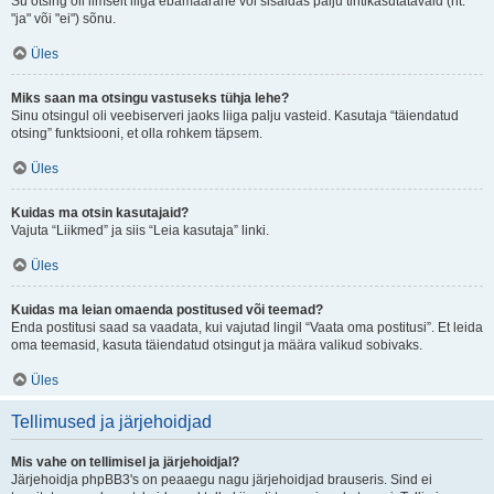
Su otsing oli ilmselt liiga ebamäärane või sisaldas palju tihtikasutatavaid (nt.
"ja" või "ei") sõnu.
Üles
Miks saan ma otsingu vastuseks tühja lehe?
Sinu otsingul oli veebiserveri jaoks liiga palju vasteid. Kasutaja “täiendatud
otsing” funktsiooni, et olla rohkem täpsem.
Üles
Kuidas ma otsin kasutajaid?
Vajuta “Liikmed” ja siis “Leia kasutaja” linki.
Üles
Kuidas ma leian omaenda postitused või teemad?
Enda postitusi saad sa vaadata, kui vajutad lingil “Vaata oma postitusi”. Et leida
oma teemasid, kasuta täiendatud otsingut ja määra valikud sobivaks.
Üles
Tellimused ja järjehoidjad
Mis vahe on tellimisel ja järjehoidjal?
Järjehoidja phpBB3's on peaaegu nagu järjehoidjad brauseris. Sind ei