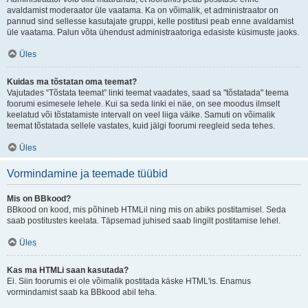
avaldamist moderaator üle vaatama. Ka on võimalik, et administraator on
pannud sind sellesse kasutajate gruppi, kelle postitusi peab enne avaldamist
üle vaatama. Palun võta ühendust administraatoriga edasiste küsimuste jaoks.
Üles
Kuidas ma tõstatan oma teemat?
Vajutades “Tõstata teemat” linki teemat vaadates, saad sa "tõstatada" teema
foorumi esimesele lehele. Kui sa seda linki ei näe, on see moodus ilmselt
keelatud või tõstatamiste intervall on veel liiga väike. Samuti on võimalik
teemat tõstatada sellele vastates, kuid jälgi foorumi reegleid seda tehes.
Üles
Vormindamine ja teemade tüübid
Mis on BBkood?
BBkood on kood, mis põhineb HTMLil ning mis on abiks postitamisel. Seda
saab postitustes keelata. Täpsemad juhised saab lingilt postitamise lehel.
Üles
Kas ma HTMLi saan kasutada?
Ei. Siin foorumis ei ole võimalik postitada käske HTML'is. Enamus
vormindamist saab ka BBkood abil teha.