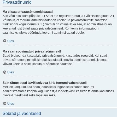
Privaatsõnumid
Ma ei saa privaatsõnumeid saata!
Siin võib olla kolm põhjust; 1.) Sa ei ole registreerunud ja / või sisseloginud. 2.)
Võimalik, et foorumi administraator on keelanud privaatsõnumite saatmise
funktsiooni kogu foorumis. 3.) Samuti on võimalik ka see, et administraator on
keelanud just Sinul saata privaatsõnumeid. Rohkema informatsiooni
saamiseks tuleks pöörduda foorumi administraatori poole.
Üles
Ma saan soovimatuid privaatsõnumeid!
Saad blokeerida kasutajaid privaatsõnumid, kasutades reegleid. Kui saad
privaatsõnumeid mingilt kindlalt kasutajalt, teavita administraatorit; Nemad
võivad keelata sellel kasutajal sõnumite saatmise.
Üles
Sain rämpsposti ja/või solvava kirja foorumi vahendusel!
Meil on kahju kuulda seda, edasiseks tegevuseks saada foorumi
administraatorile koopia kogu kirjast ja loodetavasti kasutab ta enda käsutuses
olevaid meetmeid selle lõpetamiseks.
Üles
Sõbrad ja vaenlased