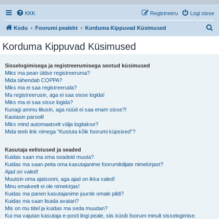
KKK
Registreeru
Logi sisse
O
Kodu
Foorumi pealeht
Korduma Kippuvad Küsimused
t
Korduma Kippuvad Küsimused
s
i
Sisselogimisega ja registreerumisega seotud küsimused
Miks ma pean üldse registreeruma?
Mida tähendab COPPA?
Miks ma ei saa registreeruda?
Ma registreerusin, aga ei saa sisse logida!
Miks ma ei saa sisse logida?
Kunagi ammu liitusin, aga nüüd ei saa enam sisse?!
Kaotasin parooli!
Miks mind automaatselt välja logitakse?
Mida teeb link nimega “Kustuta kõik foorumi küpsised”?
Kasutaja eelistused ja seaded
Kuidas saan ma oma seadeid muuta?
Kuidas ma saan peita oma kasutajanime foorumilolijate nimekirjast?
Ajad on valed!
Muutsin oma ajatsooni, aga ajad on ikka valed!
Minu emakeelt ei ole nimekirjas!
Kuidas ma panen kasutajanime juurde omale pildi?
Kuidas ma saan lisada avatari?
Mis on mu tiitel ja kuidas ma seda muudan?
Kui ma vajutan kasutaja e-posti lingi peale, siis küsib foorum minult sisselogimise.