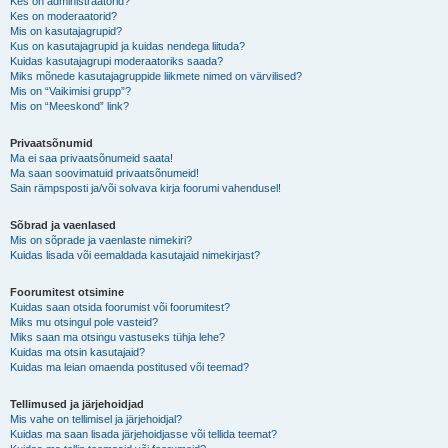
Kes on administraatorid?
Kes on moderaatorid?
Mis on kasutajagrupid?
Kus on kasutajagrupid ja kuidas nendega liituda?
Kuidas kasutajagrupi moderaatoriks saada?
Miks mõnede kasutajagruppide liikmete nimed on värvilised?
Mis on “Vaikimisi grupp”?
Mis on “Meeskond” link?
Privaatsõnumid
Ma ei saa privaatsõnumeid saata!
Ma saan soovimatuid privaatsõnumeid!
Sain rämpsposti ja/või solvava kirja foorumi vahendusel!
Sõbrad ja vaenlased
Mis on sõprade ja vaenlaste nimekiri?
Kuidas lisada või eemaldada kasutajaid nimekirjast?
Foorumitest otsimine
Kuidas saan otsida foorumist või foorumitest?
Miks mu otsingul pole vasteid?
Miks saan ma otsingu vastuseks tühja lehe?
Kuidas ma otsin kasutajaid?
Kuidas ma leian omaenda postitused või teemad?
Tellimused ja järjehoidjad
Mis vahe on tellimisel ja järjehoidjal?
Kuidas ma saan lisada järjehoidjasse või tellida teemat?