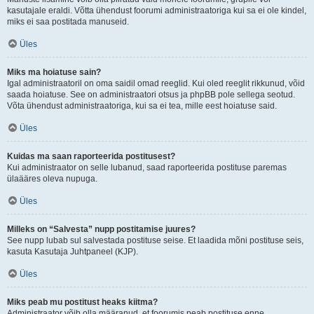
kasutajale eraldi. Võtta ühendust foorumi administraatoriga kui sa ei ole kindel,
miks ei saa postitada manuseid.
Üles
Miks ma hoiatuse sain?
Igal administraatoril on oma saidil omad reeglid. Kui oled reeglit rikkunud, võid
saada hoiatuse. See on administraatori otsus ja phpBB pole sellega seotud.
Võta ühendust administraatoriga, kui sa ei tea, mille eest hoiatuse said.
Üles
Kuidas ma saan raporteerida postitusest?
Kui administraator on selle lubanud, saad raporteerida postituse paremas
ülaääres oleva nupuga.
Üles
Milleks on “Salvesta” nupp postitamise juures?
See nupp lubab sul salvestada postituse seise. Et laadida mõni postituse seis,
kasuta Kasutaja Juhtpaneel (KJP).
Üles
Miks peab mu postitust heaks kiitma?
Administraator võib olla määranud, et foorumis peab postituse enne