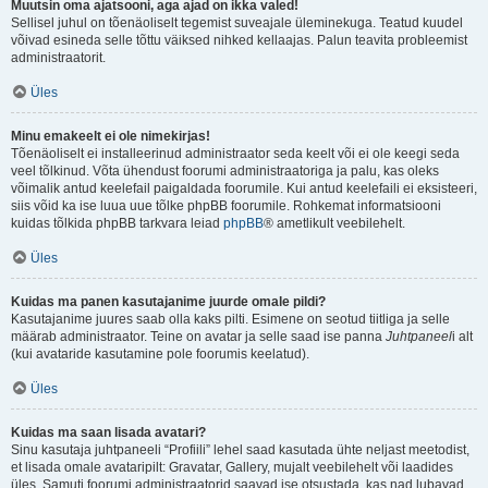
Muutsin oma ajatsooni, aga ajad on ikka valed!
Sellisel juhul on tõenäoliselt tegemist suveajale üleminekuga. Teatud kuudel
võivad esineda selle tõttu väiksed nihked kellaajas. Palun teavita probleemist
administraatorit.
Üles
Minu emakeelt ei ole nimekirjas!
Tõenäoliselt ei installeerinud administraator seda keelt või ei ole keegi seda
veel tõlkinud. Võta ühendust foorumi administraatoriga ja palu, kas oleks
võimalik antud keelefail paigaldada foorumile. Kui antud keelefaili ei eksisteeri,
siis võid ka ise luua uue tõlke phpBB foorumile. Rohkemat informatsiooni
kuidas tõlkida phpBB tarkvara leiad
phpBB
® ametlikult veebilehelt.
Üles
Kuidas ma panen kasutajanime juurde omale pildi?
Kasutajanime juures saab olla kaks pilti. Esimene on seotud tiitliga ja selle
määrab administraator. Teine on avatar ja selle saad ise panna
Juhtpaneel
i alt
(kui avataride kasutamine pole foorumis keelatud).
Üles
Kuidas ma saan lisada avatari?
Sinu kasutaja juhtpaneeli “Profiili” lehel saad kasutada ühte neljast meetodist,
et lisada omale avataripilt: Gravatar, Gallery, mujalt veebilehelt või laadides
üles. Samuti foorumi administraatorid saavad ise otsustada, kas nad lubavad