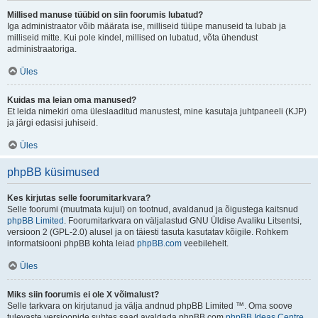
Millised manuse tüübid on siin foorumis lubatud?
Iga administraator võib määrata ise, milliseid tüüpe manuseid ta lubab ja
milliseid mitte. Kui pole kindel, millised on lubatud, võta ühendust
administraatoriga.
Üles
Kuidas ma leian oma manused?
Et leida nimekiri oma üleslaaditud manustest, mine kasutaja juhtpaneeli (KJP)
ja järgi edasisi juhiseid.
Üles
phpBB küsimused
Kes kirjutas selle foorumitarkvara?
Selle foorumi (muutmata kujul) on tootnud, avaldanud ja õigustega kaitsnud
phpBB Limited
. Foorumitarkvara on väljalastud GNU Üldise Avaliku Litsentsi,
versioon 2 (GPL-2.0) alusel ja on täiesti tasuta kasutatav kõigile. Rohkem
informatsiooni phpBB kohta leiad
phpBB.com
veebilehelt.
Üles
Miks siin foorumis ei ole X võimalust?
Selle tarkvara on kirjutanud ja välja andnud phpBB Limited ™. Oma soove
tulevaste versioonide suhtes saad avaldada phpBB.com
phpBB Ideas Centre