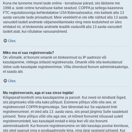
Kuna me tunneme muret laste online - turvalisuse pärast, siis täidame me
1998.a. laste online turvalisuse kaitse seadust. COPPA ja sellega kaasneva
FTC regulatsiooniga kehtestatakse USA föderaalseadus, mis kaitseb alla 13
aasta vanuste laste privaatsust. Meie veebileht ei ole ette nähtud alla 13 aasta
vanustelt lastelt andmete väljameelitamiseks ning meie kodulehed on üles
ehitatud nii, et blokeerida andmete teadlik vastuvõtt alla 13 aasta vanustelt
lastelt alati, kui nõutakse vanusandmeid.
Üles
Miks ma ei saa registreeruda?
On võimalik, et foorumi omanik on blokeerinud su IP aadressi või
kasutajanime, millega üritasid registreeruda. Omanik võib olla keelustanud
üldse uute kasutajate registreerimise. Võta ühendust foorum administraatoriga,
et saada abi.
Üles
Ma registreerusin, aga ei saa sisse logida!
Kõigepealt kontrolli oma kasutajanime ja parooli. Kui need on kindlasti õiged,
siis järgmiseks võib-olla kaks põhjust. Esimene põhjus võib-olla see, et
registreerusid COPPA tingimustega. See tähendab kui Sa vajutasid linki
registreerumisel, et oled alla 13. aasta vana, siis pead järgima Sulle saadetuid
juhiseid. Teine põhjus võib olla aga see, et mõned foorumid nõuavad uutelt
registreerumistelt, kas kasutajalt endalt e-kirja teel või siis foorumi
administraatorilt. Kui foorumi registreerumine on läbi kasutaja poolse kinnituse,
siis oled saanud oma e-postiaadressile kirja, ning järgi sealseid juhiseid. Kui