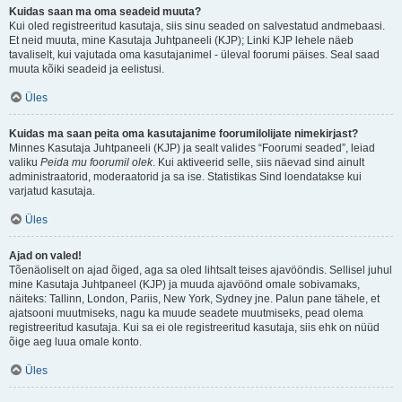
Kuidas saan ma oma seadeid muuta?
Kui oled registreeritud kasutaja, siis sinu seaded on salvestatud andmebaasi.
Et neid muuta, mine Kasutaja Juhtpaneeli (KJP); Linki KJP lehele näeb
tavaliselt, kui vajutada oma kasutajanimel - üleval foorumi päises. Seal saad
muuta kõiki seadeid ja eelistusi.
Üles
Kuidas ma saan peita oma kasutajanime foorumilolijate nimekirjast?
Minnes Kasutaja Juhtpaneeli (KJP) ja sealt valides “Foorumi seaded”, leiad
valiku
Peida mu foorumil olek
. Kui aktiveerid selle, siis näevad sind ainult
administraatorid, moderaatorid ja sa ise. Statistikas Sind loendatakse kui
varjatud kasutaja.
Üles
Ajad on valed!
Tõenäoliselt on ajad õiged, aga sa oled lihtsalt teises ajavööndis. Sellisel juhul
mine Kasutaja Juhtpaneel (KJP) ja muuda ajavöönd omale sobivamaks,
näiteks: Tallinn, London, Pariis, New York, Sydney jne. Palun pane tähele, et
ajatsooni muutmiseks, nagu ka muude seadete muutmiseks, pead olema
registreeritud kasutaja. Kui sa ei ole registreeritud kasutaja, siis ehk on nüüd
õige aeg luua omale konto.
Üles