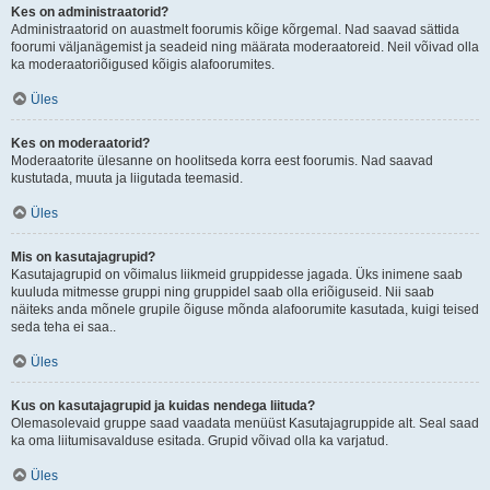
Kes on administraatorid?
Administraatorid on auastmelt foorumis kõige kõrgemal. Nad saavad sättida
foorumi väljanägemist ja seadeid ning määrata moderaatoreid. Neil võivad olla
ka moderaatoriõigused kõigis alafoorumites.
Üles
Kes on moderaatorid?
Moderaatorite ülesanne on hoolitseda korra eest foorumis. Nad saavad
kustutada, muuta ja liigutada teemasid.
Üles
Mis on kasutajagrupid?
Kasutajagrupid on võimalus liikmeid gruppidesse jagada. Üks inimene saab
kuuluda mitmesse gruppi ning gruppidel saab olla eriõiguseid. Nii saab
näiteks anda mõnele grupile õiguse mõnda alafoorumite kasutada, kuigi teised
seda teha ei saa..
Üles
Kus on kasutajagrupid ja kuidas nendega liituda?
Olemasolevaid gruppe saad vaadata menüüst Kasutajagruppide alt. Seal saad
ka oma liitumisavalduse esitada. Grupid võivad olla ka varjatud.
Üles