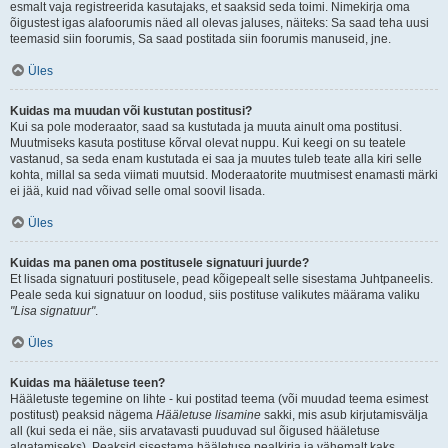
esmalt vaja registreerida kasutajaks, et saaksid seda toimi. Nimekirja oma
õigustest igas alafoorumis näed all olevas jaluses, näiteks: Sa saad teha uusi
teemasid siin foorumis, Sa saad postitada siin foorumis manuseid, jne.
Üles
Kuidas ma muudan või kustutan postitusi?
Kui sa pole moderaator, saad sa kustutada ja muuta ainult oma postitusi.
Muutmiseks kasuta postituse kõrval olevat nuppu. Kui keegi on su teatele
vastanud, sa seda enam kustutada ei saa ja muutes tuleb teate alla kiri selle
kohta, millal sa seda viimati muutsid. Moderaatorite muutmisest enamasti märki
ei jää, kuid nad võivad selle omal soovil lisada.
Üles
Kuidas ma panen oma postitusele signatuuri juurde?
Et lisada signatuuri postitusele, pead kõigepealt selle sisestama Juhtpaneelis.
Peale seda kui signatuur on loodud, siis postituse valikutes määrama valiku
"Lisa signatuur"
.
Üles
Kuidas ma hääletuse teen?
Hääletuste tegemine on lihte - kui postitad teema (või muudad teema esimest
postitust) peaksid nägema
Hääletuse lisamine
sakki, mis asub kirjutamisvälja
all (kui seda ei näe, siis arvatavasti puuduvad sul õigused hääletuse
algatamiseks). Peaksid sisestama hääletuse pealkirja ja vähemalt kaks