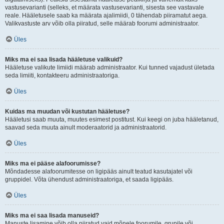
vastusevarianti (selleks, et määrata vastusevarianti, sisesta see vastavale
reale. Hääletusele saab ka määrata ajalimiidi, 0 tähendab piiramatut aega.
Valikvastuste arv võib olla piiratud, selle määrab foorumi administraator.
Üles
Miks ma ei saa lisada hääletuse valikuid?
Hääletuse valikute limiidi määrab administraator. Kui tunned vajadust ületada
seda limiiti, kontakteeru administraatoriga.
Üles
Kuidas ma muudan või kustutan hääletuse?
Hääletusi saab muuta, muutes esimest postitust. Kui keegi on juba hääletanud,
saavad seda muuta ainult moderaatorid ja administraatorid.
Üles
Miks ma ei pääse alafoorumisse?
Mõndadesse alafoorumitesse on ligipääs ainult teatud kasutajatel või
gruppidel. Võta ühendust administraatoriga, et saada ligipääs.
Üles
Miks ma ei saa lisada manuseid?
Manuste lisamine võib olla piiratud vaid mõnele foorumile, grupile või