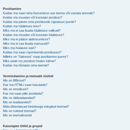
Postitamine
Kuidas ma saan teha foorumisse uue teema või vastata teemale?
Kuidas ma muudan või kustutan postitusi?
Kuidas ma panen oma postitusele signatuuri juurde?
Kuidas ma hääletuse teen?
Miks ma ei saa lisada hääletuse valikuid?
Kuidas ma muudan või kustutan hääletuse?
Miks ma ei pääse alafoorumisse?
Miks ma ei saa lisada manuseid?
Miks ma hoiatuse sain?
Kuidas ma saan raporteerida postitusest?
Milleks on “Salvesta” nupp postitamise juures?
Miks peab mu postitust heaks kiitma?
Kuidas ma tõstatan oma teemat?
Vormindamine ja teemade tüübid
Mis on BBkood?
Kas ma HTMLi saan kasutada?
Mis on emotikoni?
Kas ma saan pilte postitada?
Mis on üldteadaanded?
Mis on teadeanded?
Mida tähendavad kleebisega märgitud teemad?
Mis on suletud teemad?
Mis on teemaikoonid
Kasutajate tiitlid ja grupid