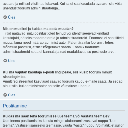
avatare ja millisel viisil nad lubavad. Kui sa ei saa kasutada avatare, siis võta
ühendust foorumi administraatoriga..
Üles
Mis on mu tiitel ja kuidas ma seda muudan?
Tiitlid näitavad, mitu postitust oled teinud või identfitseerivad kindlaid
kasutajaid, näiteks moderaatoreid ja administraatoreid. Enamasti ei saa tiitleid
muuta, kuna need määrab administraator. Palun ära riku foorumit, tehes
mõttetuid postitusi, et tiitlit kõrgemaks saada. Enamik foorumite
administraatoreid seda ei kannata ja nad madaldavad su postituste arvu.
Üles
Kui ma vajutan kasutaja e-posti lingi peale, siis küsib foorum minult
sisselogimise.
Ainult registreeritud kasutajad saavad foorumi kaudu e-maile saata. Ja sedagi
ainult siis, kui administraator on selle võimaluse lubanud.
Üles
Postitamine
Kuidas ma saan teha foorumisse uue teema või vastata teemale?
Uue teema postitamiseks kasuta mingis alafoorumis vastavat nuppu "Uus
teema". Vastuse lisamiseks teemasse, vajuta "Vasta" nuppu. Võimalik, et sul on