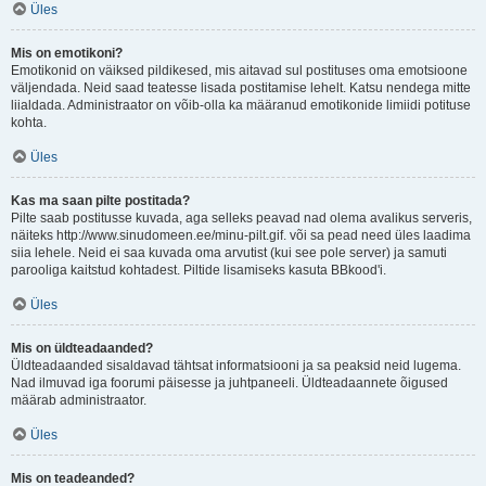
Üles
Mis on emotikoni?
Emotikonid on väiksed pildikesed, mis aitavad sul postituses oma emotsioone
väljendada. Neid saad teatesse lisada postitamise lehelt. Katsu nendega mitte
liialdada. Administraator on võib-olla ka määranud emotikonide limiidi potituse
kohta.
Üles
Kas ma saan pilte postitada?
Pilte saab postitusse kuvada, aga selleks peavad nad olema avalikus serveris,
näiteks http://www.sinudomeen.ee/minu-pilt.gif. või sa pead need üles laadima
siia lehele. Neid ei saa kuvada oma arvutist (kui see pole server) ja samuti
parooliga kaitstud kohtadest. Piltide lisamiseks kasuta BBkood'i.
Üles
Mis on üldteadaanded?
Üldteadaanded sisaldavad tähtsat informatsiooni ja sa peaksid neid lugema.
Nad ilmuvad iga foorumi päisesse ja juhtpaneeli. Üldteadaannete õigused
määrab administraator.
Üles
Mis on teadeanded?