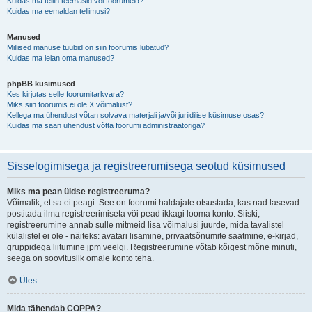
Kuidas ma tellin teemasid või foorumeid?
Kuidas ma eemaldan tellimusi?
Manused
Millised manuse tüübid on siin foorumis lubatud?
Kuidas ma leian oma manused?
phpBB küsimused
Kes kirjutas selle foorumitarkvara?
Miks siin foorumis ei ole X võimalust?
Kellega ma ühendust võtan solvava materjali ja/või juriidilise küsimuse osas?
Kuidas ma saan ühendust võtta foorumi administraatoriga?
Sisselogimisega ja registreerumisega seotud küsimused
Miks ma pean üldse registreeruma?
Võimalik, et sa ei peagi. See on foorumi haldajate otsustada, kas nad lasevad
postitada ilma registreerimiseta või pead ikkagi looma konto. Siiski;
registreerumine annab sulle mitmeid lisa võimalusi juurde, mida tavalistel
külalistel ei ole - näiteks: avatari lisamine, privaatsõnumite saatmine, e-kirjad,
gruppidega liitumine jpm veelgi. Registreerumine võtab kõigest mõne minuti,
seega on soovituslik omale konto teha.
Üles
Mida tähendab COPPA?