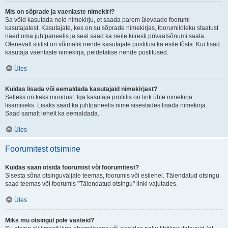
Mis on sõprade ja vaenlaste nimekiri?
Sa võid kasutada neid nimekirju, et saada parem ülevaade foorumi
kasutajatest. Kasutajate, kes on su sõprade nimekirjas, foorumiloleku staatust
näed oma juhtpaneelis ja seal saad ka neile kiiresti privaatsõnumi saata.
Olenevalt stiilist on võimalik nende kasutajate postitusi ka esile tõsta. Kui lisad
kasutaja vaenlaste nimekirja, peidetakse nende postitused.
Üles
Kuidas lisada või eemaldada kasutajaid nimekirjast?
Selleks on kaks moodust. Iga kasutaja profiilis on link ühte nimekirja
lisamiseks. Lisaks saad ka juhtpaneelis nime sisestades lisada nimekirja.
Saad samalt lehelt ka eemaldada.
Üles
Foorumitest otsimine
Kuidas saan otsida foorumist või foorumitest?
Sisesta sõna otsinguväljale teemas, foorumis või esilehel. Täiendatud otsingu
saad teemas või foorumis "Täiendatud otsingu" linki vajutades.
Üles
Miks mu otsingul pole vasteid?