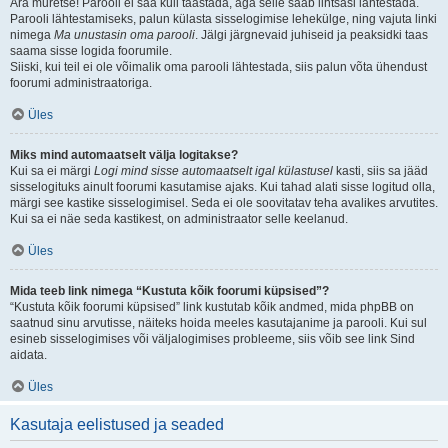
Ära muretse! Parooli ei saa küll taastada, aga selle saab lihtsasi lähtestada.
Parooli lähtestamiseks, palun külasta sisselogimise lehekülge, ning vajuta linki
nimega
Ma unustasin oma parooli
. Jälgi järgnevaid juhiseid ja peaksidki taas
saama sisse logida foorumile.
Siiski, kui teil ei ole võimalik oma parooli lähtestada, siis palun võta ühendust
foorumi administraatoriga.
Üles
Miks mind automaatselt välja logitakse?
Kui sa ei märgi
Logi mind sisse automaatselt igal külastusel
kasti, siis sa jääd
sisselogituks ainult foorumi kasutamise ajaks. Kui tahad alati sisse logitud olla,
märgi see kastike sisselogimisel. Seda ei ole soovitatav teha avalikes arvutites.
Kui sa ei näe seda kastikest, on administraator selle keelanud.
Üles
Mida teeb link nimega “Kustuta kõik foorumi küpsised”?
“Kustuta kõik foorumi küpsised” link kustutab kõik andmed, mida phpBB on
saatnud sinu arvutisse, näiteks hoida meeles kasutajanime ja parooli. Kui sul
esineb sisselogimises või väljalogimises probleeme, siis võib see link Sind
aidata.
Üles
Kasutaja eelistused ja seaded