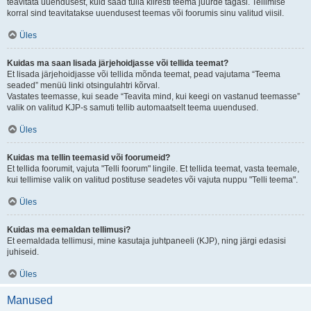
teavitata uuendusest, kuid saad tulla kiiresti teema juurde tagasi. Tellimise
korral sind teavitatakse uuendusest teemas või foorumis sinu valitud viisil.
Üles
Kuidas ma saan lisada järjehoidjasse või tellida teemat?
Et lisada järjehoidjasse või tellida mõnda teemat, pead vajutama “Teema
seaded” menüü linki otsingulahtri kõrval.
Vastates teemasse, kui seade “Teavita mind, kui keegi on vastanud teemasse”
valik on valitud KJP-s samuti tellib automaatselt teema uuendused.
Üles
Kuidas ma tellin teemasid või foorumeid?
Et tellida foorumit, vajuta "Telli foorum" lingile. Et tellida teemat, vasta teemale,
kui tellimise valik on valitud postituse seadetes või vajuta nuppu "Telli teema".
Üles
Kuidas ma eemaldan tellimusi?
Et eemaldada tellimusi, mine kasutaja juhtpaneeli (KJP), ning järgi edasisi
juhiseid.
Üles
Manused