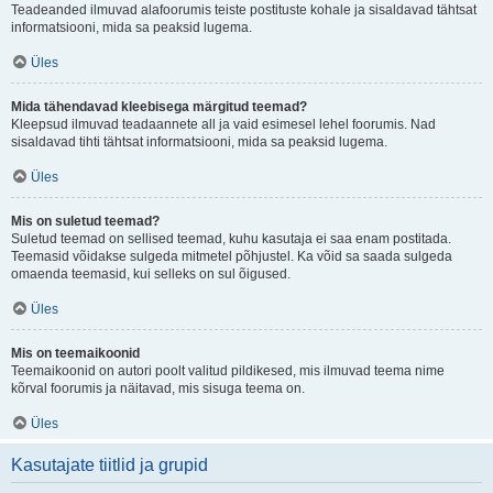
Teadeanded ilmuvad alafoorumis teiste postituste kohale ja sisaldavad tähtsat
informatsiooni, mida sa peaksid lugema.
Üles
Mida tähendavad kleebisega märgitud teemad?
Kleepsud ilmuvad teadaannete all ja vaid esimesel lehel foorumis. Nad
sisaldavad tihti tähtsat informatsiooni, mida sa peaksid lugema.
Üles
Mis on suletud teemad?
Suletud teemad on sellised teemad, kuhu kasutaja ei saa enam postitada.
Teemasid võidakse sulgeda mitmetel põhjustel. Ka võid sa saada sulgeda
omaenda teemasid, kui selleks on sul õigused.
Üles
Mis on teemaikoonid
Teemaikoonid on autori poolt valitud pildikesed, mis ilmuvad teema nime
kõrval foorumis ja näitavad, mis sisuga teema on.
Üles
Kasutajate tiitlid ja grupid