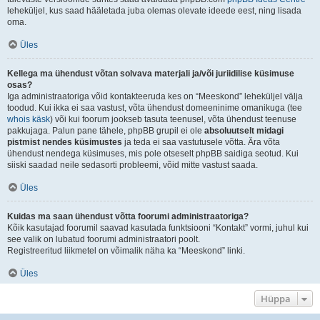
leheküljel, kus saad hääletada juba olemas olevate ideede eest, ning lisada
oma.
Üles
Kellega ma ühendust võtan solvava materjali ja/või juriidilise küsimuse
osas?
Iga administraatoriga võid kontakteeruda kes on “Meeskond” leheküljel välja
toodud. Kui ikka ei saa vastust, võta ühendust domeeninime omanikuga (tee
whois käsk
) või kui foorum jookseb tasuta teenusel, võta ühendust teenuse
pakkujaga. Palun pane tähele, phpBB grupil ei ole
absoluutselt midagi
pistmist nendes küsimustes
ja teda ei saa vastutusele võtta. Ära võta
ühendust nendega küsimuses, mis pole otseselt phpBB saidiga seotud. Kui
siiski saadad neile sedasorti probleemi, võid mitte vastust saada.
Üles
Kuidas ma saan ühendust võtta foorumi administraatoriga?
Kõik kasutajad foorumil saavad kasutada funktsiooni “Kontakt” vormi, juhul kui
see valik on lubatud foorumi administraatori poolt.
Registreeritud liikmetel on võimalik näha ka “Meeskond” linki.
Üles
Hüppa