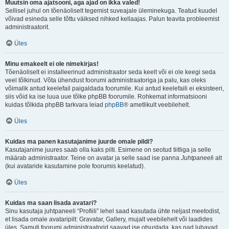
Muutsin oma ajatsooni, aga ajad on ikka valed!
Sellisel juhul on tõenäoliselt tegemist suveajale üleminekuga. Teatud kuudel
võivad esineda selle tõttu väiksed nihked kellaajas. Palun teavita probleemist
administraatorit.
Üles
Minu emakeelt ei ole nimekirjas!
Tõenäoliselt ei installeerinud administraator seda keelt või ei ole keegi seda
veel tõlkinud. Võta ühendust foorumi administraatoriga ja palu, kas oleks
võimalik antud keelefail paigaldada foorumile. Kui antud keelefaili ei eksisteeri,
siis võid ka ise luua uue tõlke phpBB foorumile. Rohkemat informatsiooni
kuidas tõlkida phpBB tarkvara leiad
phpBB
® ametlikult veebilehelt.
Üles
Kuidas ma panen kasutajanime juurde omale pildi?
Kasutajanime juures saab olla kaks pilti. Esimene on seotud tiitliga ja selle
määrab administraator. Teine on avatar ja selle saad ise panna
Juhtpaneel
i alt
(kui avataride kasutamine pole foorumis keelatud).
Üles
Kuidas ma saan lisada avatari?
Sinu kasutaja juhtpaneeli “Profiili” lehel saad kasutada ühte neljast meetodist,
et lisada omale avataripilt: Gravatar, Gallery, mujalt veebilehelt või laadides
üles. Samuti foorumi administraatorid saavad ise otsustada, kas nad lubavad