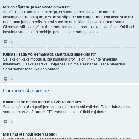
Mis on sõprade ja vaenlaste nimekiri?
Sa võid kasutada neid nimekirju, et saada parem ülevaade foorumi
kasutajatest. Kasutajate, kes on su sõprade nimekirjas, foorumiloleku staatust
näed oma juhtpaneelis ja seal saad ka neile kiiresti privaatsõnumi saata.
Olenevalt stiilist on võimalik nende kasutajate postitusi ka esile tõsta. Kui lisad
kasutaja vaenlaste nimekirja, peidetakse nende postitused.
Üles
Kuidas lisada või eemaldada kasutajaid nimekirjast?
Selleks on kaks moodust. Iga kasutaja profiilis on link ühte nimekirja
lisamiseks. Lisaks saad ka juhtpaneelis nime sisestades lisada nimekirja.
Saad samalt lehelt ka eemaldada.
Üles
Foorumitest otsimine
Kuidas saan otsida foorumist või foorumitest?
Sisesta sõna otsinguväljale teemas, foorumis või esilehel. Täiendatud otsingu
saad teemas või foorumis "Täiendatud otsingu" linki vajutades.
Üles
Miks mu otsingul pole vasteid?