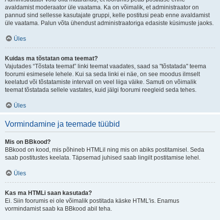
avaldamist moderaator üle vaatama. Ka on võimalik, et administraator on
pannud sind sellesse kasutajate gruppi, kelle postitusi peab enne avaldamist
üle vaatama. Palun võta ühendust administraatoriga edasiste küsimuste jaoks.
Üles
Kuidas ma tõstatan oma teemat?
Vajutades “Tõstata teemat” linki teemat vaadates, saad sa "tõstatada" teema
foorumi esimesele lehele. Kui sa seda linki ei näe, on see moodus ilmselt
keelatud või tõstatamiste intervall on veel liiga väike. Samuti on võimalik
teemat tõstatada sellele vastates, kuid jälgi foorumi reegleid seda tehes.
Üles
Vormindamine ja teemade tüübid
Mis on BBkood?
BBkood on kood, mis põhineb HTMLil ning mis on abiks postitamisel. Seda
saab postitustes keelata. Täpsemad juhised saab lingilt postitamise lehel.
Üles
Kas ma HTMLi saan kasutada?
Ei. Siin foorumis ei ole võimalik postitada käske HTML'is. Enamus
vormindamist saab ka BBkood abil teha.