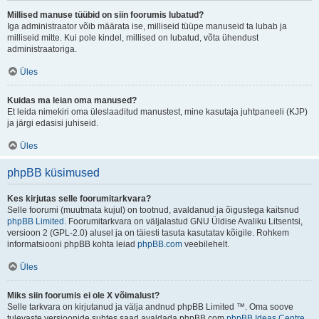
Millised manuse tüübid on siin foorumis lubatud?
Iga administraator võib määrata ise, milliseid tüüpe manuseid ta lubab ja
milliseid mitte. Kui pole kindel, millised on lubatud, võta ühendust
administraatoriga.
Üles
Kuidas ma leian oma manused?
Et leida nimekiri oma üleslaaditud manustest, mine kasutaja juhtpaneeli (KJP)
ja järgi edasisi juhiseid.
Üles
phpBB küsimused
Kes kirjutas selle foorumitarkvara?
Selle foorumi (muutmata kujul) on tootnud, avaldanud ja õigustega kaitsnud
phpBB Limited
. Foorumitarkvara on väljalastud GNU Üldise Avaliku Litsentsi,
versioon 2 (GPL-2.0) alusel ja on täiesti tasuta kasutatav kõigile. Rohkem
informatsiooni phpBB kohta leiad
phpBB.com
veebilehelt.
Üles
Miks siin foorumis ei ole X võimalust?
Selle tarkvara on kirjutanud ja välja andnud phpBB Limited ™. Oma soove
tulevaste versioonide suhtes saad avaldada phpBB.com
phpBB Ideas Centre