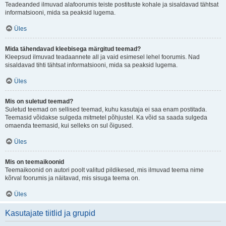
Teadeanded ilmuvad alafoorumis teiste postituste kohale ja sisaldavad tähtsat
informatsiooni, mida sa peaksid lugema.
Üles
Mida tähendavad kleebisega märgitud teemad?
Kleepsud ilmuvad teadaannete all ja vaid esimesel lehel foorumis. Nad
sisaldavad tihti tähtsat informatsiooni, mida sa peaksid lugema.
Üles
Mis on suletud teemad?
Suletud teemad on sellised teemad, kuhu kasutaja ei saa enam postitada.
Teemasid võidakse sulgeda mitmetel põhjustel. Ka võid sa saada sulgeda
omaenda teemasid, kui selleks on sul õigused.
Üles
Mis on teemaikoonid
Teemaikoonid on autori poolt valitud pildikesed, mis ilmuvad teema nime
kõrval foorumis ja näitavad, mis sisuga teema on.
Üles
Kasutajate tiitlid ja grupid