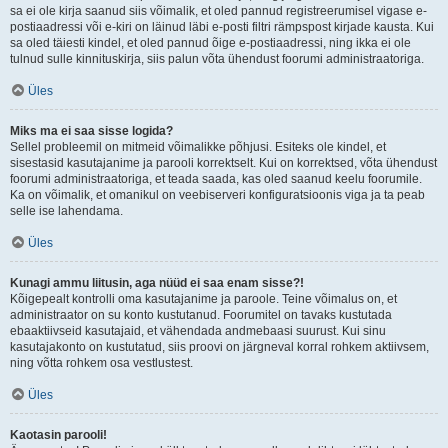
sa ei ole kirja saanud siis võimalik, et oled pannud registreerumisel vigase e-
postiaadressi või e-kiri on läinud läbi e-posti filtri rämpspost kirjade kausta. Kui
sa oled täiesti kindel, et oled pannud õige e-postiaadressi, ning ikka ei ole
tulnud sulle kinnituskirja, siis palun võta ühendust foorumi administraatoriga.
Üles
Miks ma ei saa sisse logida?
Sellel probleemil on mitmeid võimalikke põhjusi. Esiteks ole kindel, et
sisestasid kasutajanime ja parooli korrektselt. Kui on korrektsed, võta ühendust
foorumi administraatoriga, et teada saada, kas oled saanud keelu foorumile.
Ka on võimalik, et omanikul on veebiserveri konfiguratsioonis viga ja ta peab
selle ise lahendama.
Üles
Kunagi ammu liitusin, aga nüüd ei saa enam sisse?!
Kõigepealt kontrolli oma kasutajanime ja paroole. Teine võimalus on, et
administraator on su konto kustutanud. Foorumitel on tavaks kustutada
ebaaktiivseid kasutajaid, et vähendada andmebaasi suurust. Kui sinu
kasutajakonto on kustutatud, siis proovi on järgneval korral rohkem aktiivsem,
ning võtta rohkem osa vestlustest.
Üles
Kaotasin parooli!