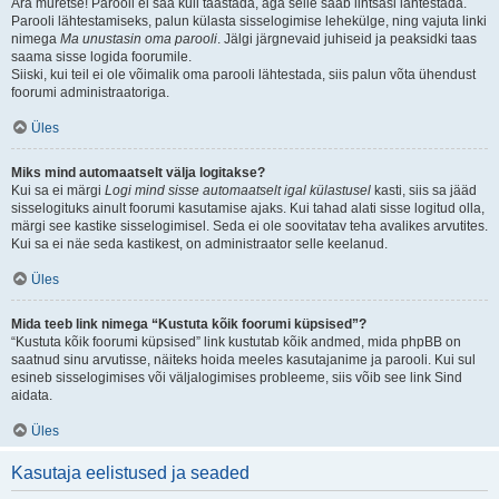
Ära muretse! Parooli ei saa küll taastada, aga selle saab lihtsasi lähtestada.
Parooli lähtestamiseks, palun külasta sisselogimise lehekülge, ning vajuta linki
nimega
Ma unustasin oma parooli
. Jälgi järgnevaid juhiseid ja peaksidki taas
saama sisse logida foorumile.
Siiski, kui teil ei ole võimalik oma parooli lähtestada, siis palun võta ühendust
foorumi administraatoriga.
Üles
Miks mind automaatselt välja logitakse?
Kui sa ei märgi
Logi mind sisse automaatselt igal külastusel
kasti, siis sa jääd
sisselogituks ainult foorumi kasutamise ajaks. Kui tahad alati sisse logitud olla,
märgi see kastike sisselogimisel. Seda ei ole soovitatav teha avalikes arvutites.
Kui sa ei näe seda kastikest, on administraator selle keelanud.
Üles
Mida teeb link nimega “Kustuta kõik foorumi küpsised”?
“Kustuta kõik foorumi küpsised” link kustutab kõik andmed, mida phpBB on
saatnud sinu arvutisse, näiteks hoida meeles kasutajanime ja parooli. Kui sul
esineb sisselogimises või väljalogimises probleeme, siis võib see link Sind
aidata.
Üles
Kasutaja eelistused ja seaded