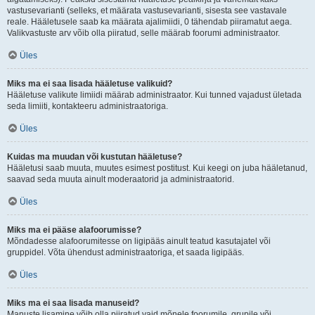
vastusevarianti (selleks, et määrata vastusevarianti, sisesta see vastavale
reale. Hääletusele saab ka määrata ajalimiidi, 0 tähendab piiramatut aega.
Valikvastuste arv võib olla piiratud, selle määrab foorumi administraator.
Üles
Miks ma ei saa lisada hääletuse valikuid?
Hääletuse valikute limiidi määrab administraator. Kui tunned vajadust ületada
seda limiiti, kontakteeru administraatoriga.
Üles
Kuidas ma muudan või kustutan hääletuse?
Hääletusi saab muuta, muutes esimest postitust. Kui keegi on juba hääletanud,
saavad seda muuta ainult moderaatorid ja administraatorid.
Üles
Miks ma ei pääse alafoorumisse?
Mõndadesse alafoorumitesse on ligipääs ainult teatud kasutajatel või
gruppidel. Võta ühendust administraatoriga, et saada ligipääs.
Üles
Miks ma ei saa lisada manuseid?
Manuste lisamine võib olla piiratud vaid mõnele foorumile, grupile või