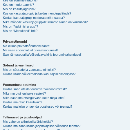
Kes on administraatorid?
Kes on moderaatorid?
Mis on kasutajagrupid?
Kus on kasutajagrupid ja kuidas nendega liituda?
Kuidas kasutajagrupi moderaatoriks saada?
Miks mõnede kasutajagruppide liikmete nimed on värvilised?
Mis on “Vaikimisi grupp”?
Mis on “Meeskond” link?
Privaatsõnumid
Ma ei saa privaatsõnumeid saata!
Ma saan soovimatuid privaatsõnumeid!
Sain rämpsposti ja/või solvava kirja foorumi vahendusel!
Sõbrad ja vaenlased
Mis on sõprade ja vaenlaste nimekiri?
Kuidas lisada või eemaldada kasutajaid nimekirjast?
Foorumitest otsimine
Kuidas saan otsida foorumist või foorumitest?
Miks mu otsingul pole vasteid?
Miks saan ma otsingu vastuseks tühja lehe?
Kuidas ma otsin kasutajaid?
Kuidas ma leian omaenda postitused või teemad?
Tellimused ja järjehoidjad
Mis vahe on tellimisel ja järjehoidjal?
Kuidas ma saan lisada järjehoidjasse või tellida teemat?