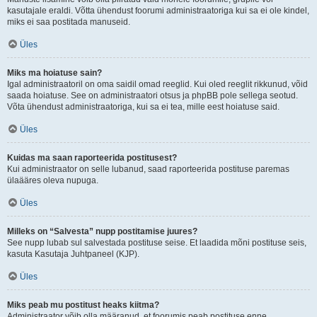
kasutajale eraldi. Võtta ühendust foorumi administraatoriga kui sa ei ole kindel,
miks ei saa postitada manuseid.
Üles
Miks ma hoiatuse sain?
Igal administraatoril on oma saidil omad reeglid. Kui oled reeglit rikkunud, võid
saada hoiatuse. See on administraatori otsus ja phpBB pole sellega seotud.
Võta ühendust administraatoriga, kui sa ei tea, mille eest hoiatuse said.
Üles
Kuidas ma saan raporteerida postitusest?
Kui administraator on selle lubanud, saad raporteerida postituse paremas
ülaääres oleva nupuga.
Üles
Milleks on “Salvesta” nupp postitamise juures?
See nupp lubab sul salvestada postituse seise. Et laadida mõni postituse seis,
kasuta Kasutaja Juhtpaneel (KJP).
Üles
Miks peab mu postitust heaks kiitma?
Administraator võib olla määranud, et foorumis peab postituse enne