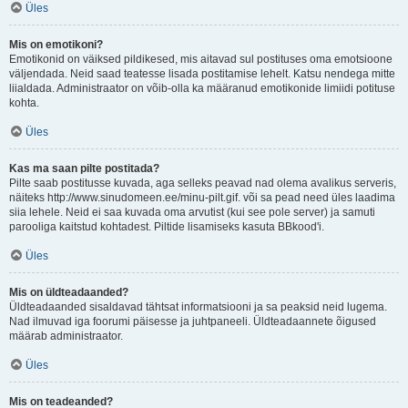
Üles
Mis on emotikoni?
Emotikonid on väiksed pildikesed, mis aitavad sul postituses oma emotsioone
väljendada. Neid saad teatesse lisada postitamise lehelt. Katsu nendega mitte
liialdada. Administraator on võib-olla ka määranud emotikonide limiidi potituse
kohta.
Üles
Kas ma saan pilte postitada?
Pilte saab postitusse kuvada, aga selleks peavad nad olema avalikus serveris,
näiteks http://www.sinudomeen.ee/minu-pilt.gif. või sa pead need üles laadima
siia lehele. Neid ei saa kuvada oma arvutist (kui see pole server) ja samuti
parooliga kaitstud kohtadest. Piltide lisamiseks kasuta BBkood'i.
Üles
Mis on üldteadaanded?
Üldteadaanded sisaldavad tähtsat informatsiooni ja sa peaksid neid lugema.
Nad ilmuvad iga foorumi päisesse ja juhtpaneeli. Üldteadaannete õigused
määrab administraator.
Üles
Mis on teadeanded?