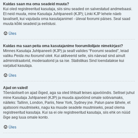
Kuidas saan ma oma seadeid muuta?
Kui oled registreeritud kasutaja, siis sinu seaded on salvestatud andmebaasi.
Et neid muuta, mine Kasutaja Juhtpaneeli (KJP); Linki KJP lehele näeb
tavaliselt, kui vajutada oma kasutajanimel - üleval foorumi päises. Seal saad
muuta kõiki seadeid ja eelistusi.
Üles
Kuidas ma saan peita oma kasutajanime foorumilolijate nimekirjast?
Minnes Kasutaja Juhtpaneeli (KJP) ja sealt valides “Foorumi seaded”, leiad
valiku
Peida mu foorumil olek
. Kui aktiveerid selle, siis näevad sind ainult
administraatorid, moderaatorid ja sa ise. Statistikas Sind loendatakse kui
varjatud kasutaja.
Üles
Ajad on valed!
Tõenäoliselt on ajad õiged, aga sa oled lihtsalt teises ajavööndis. Sellisel juhul
mine Kasutaja Juhtpaneel (KJP) ja muuda ajavöönd omale sobivamaks,
näiteks: Tallinn, London, Pariis, New York, Sydney jne. Palun pane tähele, et
ajatsooni muutmiseks, nagu ka muude seadete muutmiseks, pead olema
registreeritud kasutaja. Kui sa ei ole registreeritud kasutaja, siis ehk on nüüd
õige aeg luua omale konto.
Üles