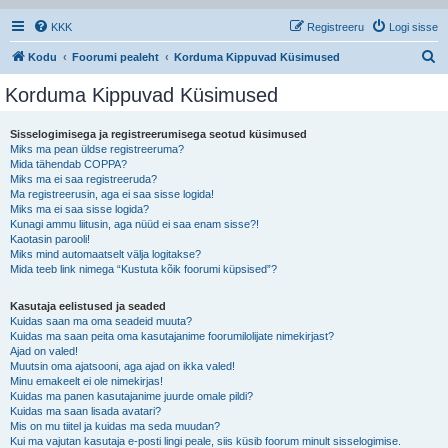
KKK
Registreeru
Logi sisse
O
Kodu
Foorumi pealeht
Korduma Kippuvad Küsimused
t
Korduma Kippuvad Küsimused
s
i
Sisselogimisega ja registreerumisega seotud küsimused
Miks ma pean üldse registreeruma?
Mida tähendab COPPA?
Miks ma ei saa registreeruda?
Ma registreerusin, aga ei saa sisse logida!
Miks ma ei saa sisse logida?
Kunagi ammu liitusin, aga nüüd ei saa enam sisse?!
Kaotasin parooli!
Miks mind automaatselt välja logitakse?
Mida teeb link nimega “Kustuta kõik foorumi küpsised”?
Kasutaja eelistused ja seaded
Kuidas saan ma oma seadeid muuta?
Kuidas ma saan peita oma kasutajanime foorumilolijate nimekirjast?
Ajad on valed!
Muutsin oma ajatsooni, aga ajad on ikka valed!
Minu emakeelt ei ole nimekirjas!
Kuidas ma panen kasutajanime juurde omale pildi?
Kuidas ma saan lisada avatari?
Mis on mu tiitel ja kuidas ma seda muudan?
Kui ma vajutan kasutaja e-posti lingi peale, siis küsib foorum minult sisselogimise.