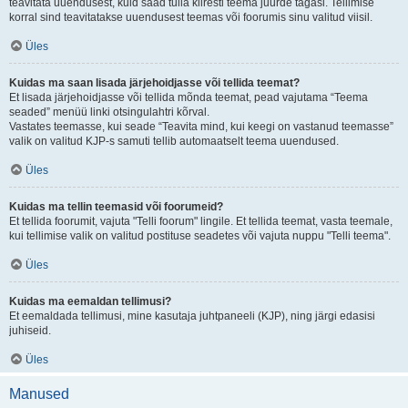
teavitata uuendusest, kuid saad tulla kiiresti teema juurde tagasi. Tellimise
korral sind teavitatakse uuendusest teemas või foorumis sinu valitud viisil.
Üles
Kuidas ma saan lisada järjehoidjasse või tellida teemat?
Et lisada järjehoidjasse või tellida mõnda teemat, pead vajutama “Teema
seaded” menüü linki otsingulahtri kõrval.
Vastates teemasse, kui seade “Teavita mind, kui keegi on vastanud teemasse”
valik on valitud KJP-s samuti tellib automaatselt teema uuendused.
Üles
Kuidas ma tellin teemasid või foorumeid?
Et tellida foorumit, vajuta "Telli foorum" lingile. Et tellida teemat, vasta teemale,
kui tellimise valik on valitud postituse seadetes või vajuta nuppu "Telli teema".
Üles
Kuidas ma eemaldan tellimusi?
Et eemaldada tellimusi, mine kasutaja juhtpaneeli (KJP), ning järgi edasisi
juhiseid.
Üles
Manused