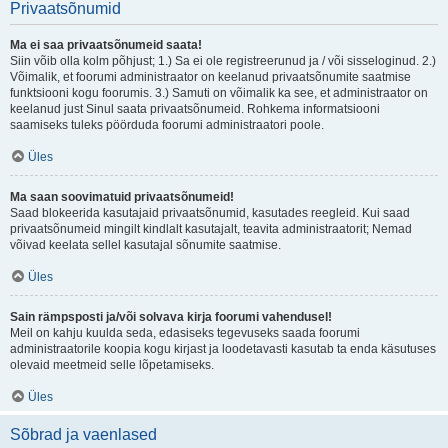
Privaatsõnumid
Ma ei saa privaatsõnumeid saata!
Siin võib olla kolm põhjust; 1.) Sa ei ole registreerunud ja / või sisseloginud. 2.)
Võimalik, et foorumi administraator on keelanud privaatsõnumite saatmise
funktsiooni kogu foorumis. 3.) Samuti on võimalik ka see, et administraator on
keelanud just Sinul saata privaatsõnumeid. Rohkema informatsiooni
saamiseks tuleks pöörduda foorumi administraatori poole.
Üles
Ma saan soovimatuid privaatsõnumeid!
Saad blokeerida kasutajaid privaatsõnumid, kasutades reegleid. Kui saad
privaatsõnumeid mingilt kindlalt kasutajalt, teavita administraatorit; Nemad
võivad keelata sellel kasutajal sõnumite saatmise.
Üles
Sain rämpsposti ja/või solvava kirja foorumi vahendusel!
Meil on kahju kuulda seda, edasiseks tegevuseks saada foorumi
administraatorile koopia kogu kirjast ja loodetavasti kasutab ta enda käsutuses
olevaid meetmeid selle lõpetamiseks.
Üles
Sõbrad ja vaenlased