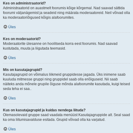
Kes on administraatorid?
Administraatorid on auastmelt foorumis kõige kõrgemal. Nad saavad sättida
foorumi väljanägemist ja seadeid ning määrata moderaatoreid. Neil võivad olla
ka moderaatoriõigused kõigis alafoorumites.
Üles
Kes on moderaatorid?
Moderaatorite ülesanne on hoolitseda korra eest foorumis. Nad saavad
kustutada, muuta ja liigutada teemasid.
Üles
Mis on kasutajagrupid?
Kasutajagrupid on võimalus liikmeid gruppidesse jagada. Üks inimene saab
kuuluda mitmesse gruppi ning gruppidel saab olla eriõiguseid. Nii saab
näiteks anda mõnele grupile õiguse mõnda alafoorumite kasutada, kuigi teised
seda teha ei saa..
Üles
Kus on kasutajagrupid ja kuidas nendega liituda?
Olemasolevaid gruppe saad vaadata menüüst Kasutajagruppide alt. Seal saad
ka oma liitumisavalduse esitada. Grupid võivad olla ka varjatud.
Üles