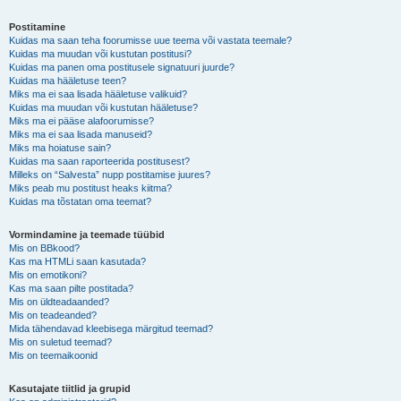
Postitamine
Kuidas ma saan teha foorumisse uue teema või vastata teemale?
Kuidas ma muudan või kustutan postitusi?
Kuidas ma panen oma postitusele signatuuri juurde?
Kuidas ma hääletuse teen?
Miks ma ei saa lisada hääletuse valikuid?
Kuidas ma muudan või kustutan hääletuse?
Miks ma ei pääse alafoorumisse?
Miks ma ei saa lisada manuseid?
Miks ma hoiatuse sain?
Kuidas ma saan raporteerida postitusest?
Milleks on “Salvesta” nupp postitamise juures?
Miks peab mu postitust heaks kiitma?
Kuidas ma tõstatan oma teemat?
Vormindamine ja teemade tüübid
Mis on BBkood?
Kas ma HTMLi saan kasutada?
Mis on emotikoni?
Kas ma saan pilte postitada?
Mis on üldteadaanded?
Mis on teadeanded?
Mida tähendavad kleebisega märgitud teemad?
Mis on suletud teemad?
Mis on teemaikoonid
Kasutajate tiitlid ja grupid