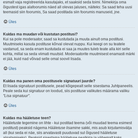
esmalt vaja registreerida kasutajaks, et saaksid seda toimi. Nimekirja oma
õigustest igas alafoorumis näed all olevas jaluses, näiteks: Sa saad teha uusi
teemasid siin foorumis, Sa saad postitada siin foorumis manuseid, jne.
Üles
Kuidas ma muudan või kustutan postitusi?
Kui sa pole moderaator, saad sa kustutada ja muuta ainult oma postitusi.
Muutmiseks kasuta postituse kõrval olevat nuppu. Kui keegi on su teatele
vastanud, sa seda enam kustutada ei saa ja muutes tuleb teate alla kiri selle
kohta, millal sa seda viimati muutsid. Moderaatorite muutmisest enamasti märki
ei jää, kuid nad võivad selle omal soovil lisada.
Üles
Kuidas ma panen oma postitusele signatuuri juurde?
Et lisada signatuuri postitusele, pead kõigepealt selle sisestama Juhtpaneelis.
Peale seda kui signatuur on loodud, siis postituse valikutes määrama valiku
"Lisa signatuur"
.
Üles
Kuidas ma hääletuse teen?
Hääletuste tegemine on lihte - kui postitad teema (või muudad teema esimest
postitust) peaksid nägema
Hääletuse lisamine
sakki, mis asub kirjutamisvälja
all (kui seda ei näe, siis arvatavasti puuduvad sul õigused hääletuse
algatamiseks). Peaksid sisestama hääletuse pealkirja ja vähemalt kaks