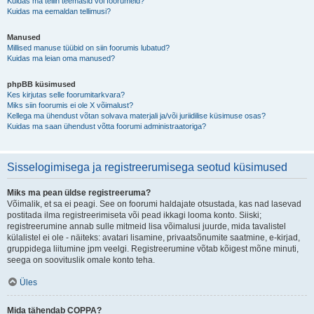
Kuidas ma tellin teemasid või foorumeid?
Kuidas ma eemaldan tellimusi?
Manused
Millised manuse tüübid on siin foorumis lubatud?
Kuidas ma leian oma manused?
phpBB küsimused
Kes kirjutas selle foorumitarkvara?
Miks siin foorumis ei ole X võimalust?
Kellega ma ühendust võtan solvava materjali ja/või juriidilise küsimuse osas?
Kuidas ma saan ühendust võtta foorumi administraatoriga?
Sisselogimisega ja registreerumisega seotud küsimused
Miks ma pean üldse registreeruma?
Võimalik, et sa ei peagi. See on foorumi haldajate otsustada, kas nad lasevad
postitada ilma registreerimiseta või pead ikkagi looma konto. Siiski;
registreerumine annab sulle mitmeid lisa võimalusi juurde, mida tavalistel
külalistel ei ole - näiteks: avatari lisamine, privaatsõnumite saatmine, e-kirjad,
gruppidega liitumine jpm veelgi. Registreerumine võtab kõigest mõne minuti,
seega on soovituslik omale konto teha.
Üles
Mida tähendab COPPA?