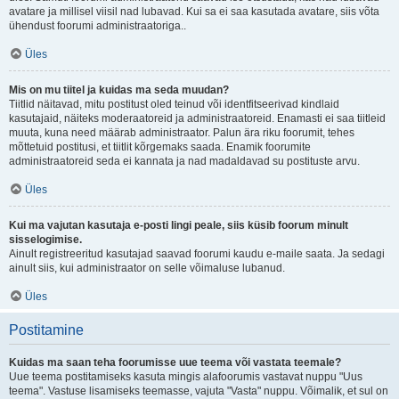
avatare ja millisel viisil nad lubavad. Kui sa ei saa kasutada avatare, siis võta
ühendust foorumi administraatoriga..
Üles
Mis on mu tiitel ja kuidas ma seda muudan?
Tiitlid näitavad, mitu postitust oled teinud või identfitseerivad kindlaid
kasutajaid, näiteks moderaatoreid ja administraatoreid. Enamasti ei saa tiitleid
muuta, kuna need määrab administraator. Palun ära riku foorumit, tehes
mõttetuid postitusi, et tiitlit kõrgemaks saada. Enamik foorumite
administraatoreid seda ei kannata ja nad madaldavad su postituste arvu.
Üles
Kui ma vajutan kasutaja e-posti lingi peale, siis küsib foorum minult
sisselogimise.
Ainult registreeritud kasutajad saavad foorumi kaudu e-maile saata. Ja sedagi
ainult siis, kui administraator on selle võimaluse lubanud.
Üles
Postitamine
Kuidas ma saan teha foorumisse uue teema või vastata teemale?
Uue teema postitamiseks kasuta mingis alafoorumis vastavat nuppu "Uus
teema". Vastuse lisamiseks teemasse, vajuta "Vasta" nuppu. Võimalik, et sul on