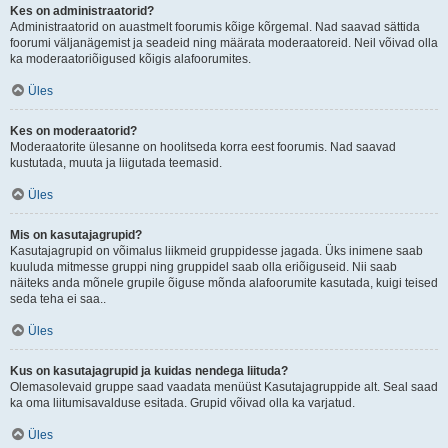
Kes on administraatorid?
Administraatorid on auastmelt foorumis kõige kõrgemal. Nad saavad sättida
foorumi väljanägemist ja seadeid ning määrata moderaatoreid. Neil võivad olla
ka moderaatoriõigused kõigis alafoorumites.
Üles
Kes on moderaatorid?
Moderaatorite ülesanne on hoolitseda korra eest foorumis. Nad saavad
kustutada, muuta ja liigutada teemasid.
Üles
Mis on kasutajagrupid?
Kasutajagrupid on võimalus liikmeid gruppidesse jagada. Üks inimene saab
kuuluda mitmesse gruppi ning gruppidel saab olla eriõiguseid. Nii saab
näiteks anda mõnele grupile õiguse mõnda alafoorumite kasutada, kuigi teised
seda teha ei saa..
Üles
Kus on kasutajagrupid ja kuidas nendega liituda?
Olemasolevaid gruppe saad vaadata menüüst Kasutajagruppide alt. Seal saad
ka oma liitumisavalduse esitada. Grupid võivad olla ka varjatud.
Üles