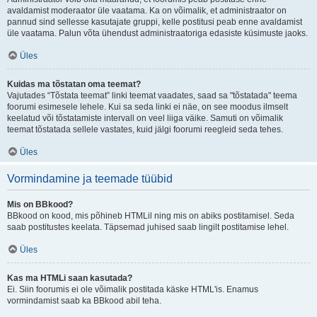
avaldamist moderaator üle vaatama. Ka on võimalik, et administraator on
pannud sind sellesse kasutajate gruppi, kelle postitusi peab enne avaldamist
üle vaatama. Palun võta ühendust administraatoriga edasiste küsimuste jaoks.
Üles
Kuidas ma tõstatan oma teemat?
Vajutades “Tõstata teemat” linki teemat vaadates, saad sa "tõstatada" teema
foorumi esimesele lehele. Kui sa seda linki ei näe, on see moodus ilmselt
keelatud või tõstatamiste intervall on veel liiga väike. Samuti on võimalik
teemat tõstatada sellele vastates, kuid jälgi foorumi reegleid seda tehes.
Üles
Vormindamine ja teemade tüübid
Mis on BBkood?
BBkood on kood, mis põhineb HTMLil ning mis on abiks postitamisel. Seda
saab postitustes keelata. Täpsemad juhised saab lingilt postitamise lehel.
Üles
Kas ma HTMLi saan kasutada?
Ei. Siin foorumis ei ole võimalik postitada käske HTML'is. Enamus
vormindamist saab ka BBkood abil teha.