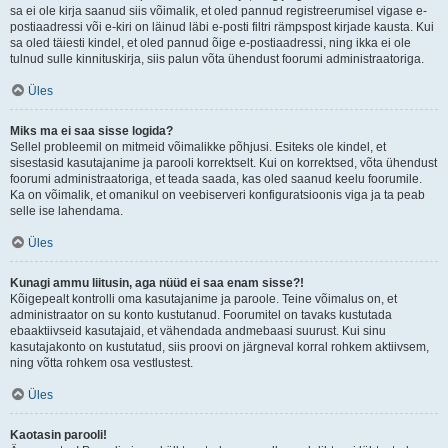
sa ei ole kirja saanud siis võimalik, et oled pannud registreerumisel vigase e-
postiaadressi või e-kiri on läinud läbi e-posti filtri rämpspost kirjade kausta. Kui
sa oled täiesti kindel, et oled pannud õige e-postiaadressi, ning ikka ei ole
tulnud sulle kinnituskirja, siis palun võta ühendust foorumi administraatoriga.
Üles
Miks ma ei saa sisse logida?
Sellel probleemil on mitmeid võimalikke põhjusi. Esiteks ole kindel, et
sisestasid kasutajanime ja parooli korrektselt. Kui on korrektsed, võta ühendust
foorumi administraatoriga, et teada saada, kas oled saanud keelu foorumile.
Ka on võimalik, et omanikul on veebiserveri konfiguratsioonis viga ja ta peab
selle ise lahendama.
Üles
Kunagi ammu liitusin, aga nüüd ei saa enam sisse?!
Kõigepealt kontrolli oma kasutajanime ja paroole. Teine võimalus on, et
administraator on su konto kustutanud. Foorumitel on tavaks kustutada
ebaaktiivseid kasutajaid, et vähendada andmebaasi suurust. Kui sinu
kasutajakonto on kustutatud, siis proovi on järgneval korral rohkem aktiivsem,
ning võtta rohkem osa vestlustest.
Üles
Kaotasin parooli!