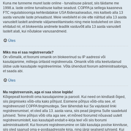
Kuna me tunneme muret laste online - turvalisuse pärast, siis täidame me
1998.a. laste online turvalisuse kaitse seadust. COPPA ja sellega kaasneva
FTC regulatsiooniga kehtestatakse USA föderaalseadus, mis kaitseb alla 13
aasta vanuste laste privaatsust. Meie veebileht ei ole ette nähtud alla 13 aasta
vanustelt lastelt andmete väljameelitamiseks ning meie kodulehed on üles
ehitatud nii, et blokeerida andmete teadlik vastuvõtt alla 13 aasta vanustelt
lastelt alati, kui nõutakse vanusandmeid.
Üles
Miks ma ei saa registreeruda?
On võimalik, et foorumi omanik on blokeerinud su IP aadressi või
kasutajanime, millega üritasid registreeruda. Omanik võib olla keelustanud
üldse uute kasutajate registreerimise. Võta ühendust foorum administraatoriga,
et saada abi.
Üles
Ma registreerusin, aga ei saa sisse logida!
Kõigepealt kontrolli oma kasutajanime ja parooli. Kui need on kindlasti õiged,
siis järgmiseks võib-olla kaks põhjust. Esimene põhjus võib-olla see, et
registreerusid COPPA tingimustega. See tähendab kui Sa vajutasid linki
registreerumisel, et oled alla 13. aasta vana, siis pead järgima Sulle saadetuid
juhiseid. Teine põhjus võib olla aga see, et mõned foorumid nõuavad uutelt
registreerumistelt, kas kasutajalt endalt e-kirja teel või siis foorumi
administraatorilt. Kui foorumi registreerumine on läbi kasutaja poolse kinnituse,
siis oled saanud oma e-postiaadressile kirja, ning järgi sealseid juhiseid. Kui