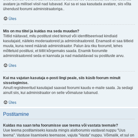
avatare ja millisel viisil nad lubavad. Kui sa ei saa kasutada avatare, siis võta
ühendust foorumi administraatoriga..
Üles
Mis on mu tiitel ja kuidas ma seda muudan?
Tiitlid näitavad, mitu postitust oled teinud või identfitseerivad kindlaid
kasutajaid, näiteks moderaatoreid ja administraatoreid. Enamasti ei saa tiitleid
muuta, kuna need määrab administraator. Palun ära riku foorumit, tehes
mõttetuid postitusi, et tiitlit kõrgemaks saada. Enamik foorumite
administraatoreid seda ei kannata ja nad madaldavad su postituste arvu.
Üles
Kui ma vajutan kasutaja e-posti lingi peale, siis küsib foorum minult
sisselogimise.
Ainult registreeritud kasutajad saavad foorumi kaudu e-maile saata. Ja sedagi
ainult siis, kui administraator on selle võimaluse lubanud.
Üles
Postitamine
Kuidas ma saan teha foorumisse uue teema või vastata teemale?
Uue teema postitamiseks kasuta mingis alafoorumis vastavat nuppu "Uus
teema". Vastuse lisamiseks teemasse, vajuta "Vasta" nuppu. Võimalik, et sul on