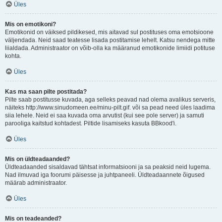
Üles
Mis on emotikoni?
Emotikonid on väiksed pildikesed, mis aitavad sul postituses oma emotsioone
väljendada. Neid saad teatesse lisada postitamise lehelt. Katsu nendega mitte
liialdada. Administraator on võib-olla ka määranud emotikonide limiidi potituse
kohta.
Üles
Kas ma saan pilte postitada?
Pilte saab postitusse kuvada, aga selleks peavad nad olema avalikus serveris,
näiteks http://www.sinudomeen.ee/minu-pilt.gif. või sa pead need üles laadima
siia lehele. Neid ei saa kuvada oma arvutist (kui see pole server) ja samuti
parooliga kaitstud kohtadest. Piltide lisamiseks kasuta BBkood'i.
Üles
Mis on üldteadaanded?
Üldteadaanded sisaldavad tähtsat informatsiooni ja sa peaksid neid lugema.
Nad ilmuvad iga foorumi päisesse ja juhtpaneeli. Üldteadaannete õigused
määrab administraator.
Üles
Mis on teadeanded?