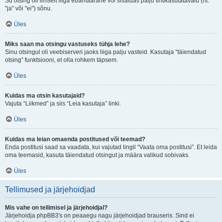
Su otsing oli ilmselt liiga ebamäärane või sisaldas palju tihtikasutatavaid (nt.
"ja" või "ei") sõnu.
Üles
Miks saan ma otsingu vastuseks tühja lehe?
Sinu otsingul oli veebiserveri jaoks liiga palju vasteid. Kasutaja “täiendatud
otsing” funktsiooni, et olla rohkem täpsem.
Üles
Kuidas ma otsin kasutajaid?
Vajuta “Liikmed” ja siis “Leia kasutaja” linki.
Üles
Kuidas ma leian omaenda postitused või teemad?
Enda postitusi saad sa vaadata, kui vajutad lingil “Vaata oma postitusi”. Et leida
oma teemasid, kasuta täiendatud otsingut ja määra valikud sobivaks.
Üles
Tellimused ja järjehoidjad
Mis vahe on tellimisel ja järjehoidjal?
Järjehoidja phpBB3's on peaaegu nagu järjehoidjad brauseris. Sind ei