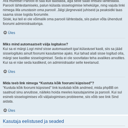
Ära muretse! Parooli ei saa küll taastada, aga selle saab lihtsasi lähtestada.
Parooli lähtestamiseks, palun külasta sisselogimise lehekülge, ning vajuta linki
nimega
Ma unustasin oma parooli
. Jälgi järgnevaid juhiseid ja peaksidki taas
saama sisse logida foorumile.
Siiski, kui teil ei ole võimalik oma parooli lähtestada, siis palun võta ühendust
foorumi administraatoriga.
Üles
Miks mind automaatselt välja logitakse?
Kui sa ei märgi
Logi mind sisse automaatselt igal külastusel
kasti, siis sa jääd
sisselogituks ainult foorumi kasutamise ajaks. Kui tahad alati sisse logitud olla,
märgi see kastike sisselogimisel. Seda ei ole soovitatav teha avalikes arvutites.
Kui sa ei näe seda kastikest, on administraator selle keelanud.
Üles
Mida teeb link nimega “Kustuta kõik foorumi küpsised”?
“Kustuta kõik foorumi küpsised” link kustutab kõik andmed, mida phpBB on
saatnud sinu arvutisse, näiteks hoida meeles kasutajanime ja parooli. Kui sul
esineb sisselogimises või väljalogimises probleeme, siis võib see link Sind
aidata.
Üles
Kasutaja eelistused ja seaded