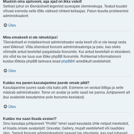
Muutsin oma ajatsooni, aga ajad on ikka valed!
Sellisel juhul on tõenäoliselt tegemist suveajale üleminekuga. Teatud kuudel
võivad esineda selle tõttu väiksed nihked kellaajas. Palun teavita probleemist
administraatorit.
Üles
Minu emakeelt ei ole nimekirjas!
Tõenäoliselt ei installeerinud administraator seda keelt või ei ole keegi seda
veel tõlkinud. Võta ühendust foorumi administraatoriga ja palu, kas oleks
võimalik antud keelefail paigaldada foorumile. Kui antud keelefaili ei eksisteeri,
siis võid ka ise luua uue tõlke phpBB foorumile. Rohkemat informatsiooni
kuidas tõlkida phpBB tarkvara leiad
phpBB
® ametlikult veebilehelt.
Üles
Kuidas ma panen kasutajanime juurde omale pildi?
Kasutajanime juures saab olla kaks pilti. Esimene on seotud tiitliga ja selle
määrab administraator. Teine on avatar ja selle saad ise panna
Juhtpaneel
i alt
(kui avataride kasutamine pole foorumis keelatud).
Üles
Kuidas ma saan lisada avatari?
Sinu kasutaja juhtpaneeli “Profiili” lehel saad kasutada ühte neljast meetodist,
et lisada omale avataripilt: Gravatar, Gallery, mujalt veebilehelt või laadides
üles. Samuti foorumi administraatorid saavad ise otsustada, kas nad lubavad