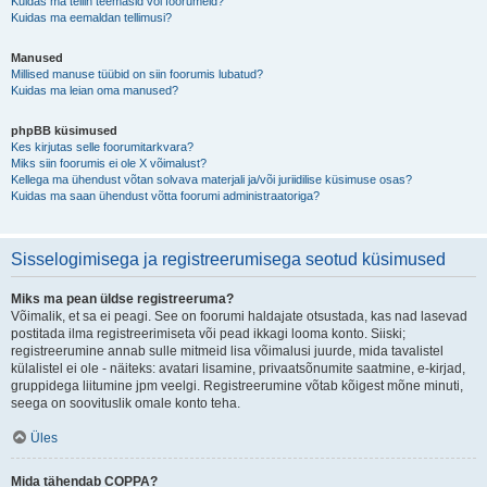
Kuidas ma tellin teemasid või foorumeid?
Kuidas ma eemaldan tellimusi?
Manused
Millised manuse tüübid on siin foorumis lubatud?
Kuidas ma leian oma manused?
phpBB küsimused
Kes kirjutas selle foorumitarkvara?
Miks siin foorumis ei ole X võimalust?
Kellega ma ühendust võtan solvava materjali ja/või juriidilise küsimuse osas?
Kuidas ma saan ühendust võtta foorumi administraatoriga?
Sisselogimisega ja registreerumisega seotud küsimused
Miks ma pean üldse registreeruma?
Võimalik, et sa ei peagi. See on foorumi haldajate otsustada, kas nad lasevad
postitada ilma registreerimiseta või pead ikkagi looma konto. Siiski;
registreerumine annab sulle mitmeid lisa võimalusi juurde, mida tavalistel
külalistel ei ole - näiteks: avatari lisamine, privaatsõnumite saatmine, e-kirjad,
gruppidega liitumine jpm veelgi. Registreerumine võtab kõigest mõne minuti,
seega on soovituslik omale konto teha.
Üles
Mida tähendab COPPA?