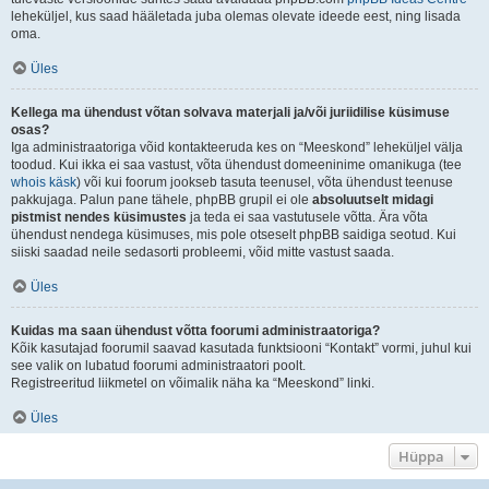
leheküljel, kus saad hääletada juba olemas olevate ideede eest, ning lisada
oma.
Üles
Kellega ma ühendust võtan solvava materjali ja/või juriidilise küsimuse
osas?
Iga administraatoriga võid kontakteeruda kes on “Meeskond” leheküljel välja
toodud. Kui ikka ei saa vastust, võta ühendust domeeninime omanikuga (tee
whois käsk
) või kui foorum jookseb tasuta teenusel, võta ühendust teenuse
pakkujaga. Palun pane tähele, phpBB grupil ei ole
absoluutselt midagi
pistmist nendes küsimustes
ja teda ei saa vastutusele võtta. Ära võta
ühendust nendega küsimuses, mis pole otseselt phpBB saidiga seotud. Kui
siiski saadad neile sedasorti probleemi, võid mitte vastust saada.
Üles
Kuidas ma saan ühendust võtta foorumi administraatoriga?
Kõik kasutajad foorumil saavad kasutada funktsiooni “Kontakt” vormi, juhul kui
see valik on lubatud foorumi administraatori poolt.
Registreeritud liikmetel on võimalik näha ka “Meeskond” linki.
Üles
Hüppa