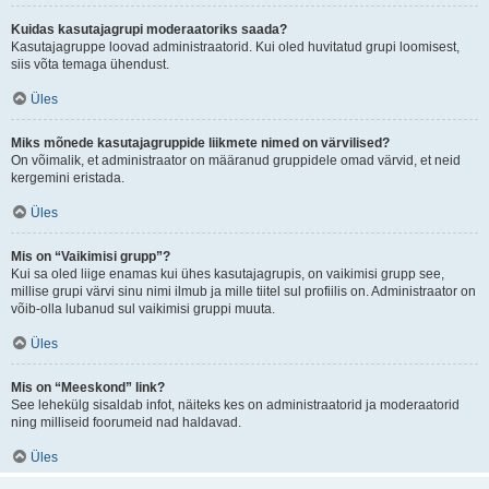
Kuidas kasutajagrupi moderaatoriks saada?
Kasutajagruppe loovad administraatorid. Kui oled huvitatud grupi loomisest,
siis võta temaga ühendust.
Üles
Miks mõnede kasutajagruppide liikmete nimed on värvilised?
On võimalik, et administraator on määranud gruppidele omad värvid, et neid
kergemini eristada.
Üles
Mis on “Vaikimisi grupp”?
Kui sa oled liige enamas kui ühes kasutajagrupis, on vaikimisi grupp see,
millise grupi värvi sinu nimi ilmub ja mille tiitel sul profiilis on. Administraator on
võib-olla lubanud sul vaikimisi gruppi muuta.
Üles
Mis on “Meeskond” link?
See lehekülg sisaldab infot, näiteks kes on administraatorid ja moderaatorid
ning milliseid foorumeid nad haldavad.
Üles