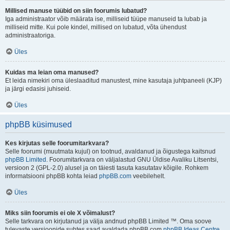
Millised manuse tüübid on siin foorumis lubatud?
Iga administraator võib määrata ise, milliseid tüüpe manuseid ta lubab ja
milliseid mitte. Kui pole kindel, millised on lubatud, võta ühendust
administraatoriga.
Üles
Kuidas ma leian oma manused?
Et leida nimekiri oma üleslaaditud manustest, mine kasutaja juhtpaneeli (KJP)
ja järgi edasisi juhiseid.
Üles
phpBB küsimused
Kes kirjutas selle foorumitarkvara?
Selle foorumi (muutmata kujul) on tootnud, avaldanud ja õigustega kaitsnud
phpBB Limited
. Foorumitarkvara on väljalastud GNU Üldise Avaliku Litsentsi,
versioon 2 (GPL-2.0) alusel ja on täiesti tasuta kasutatav kõigile. Rohkem
informatsiooni phpBB kohta leiad
phpBB.com
veebilehelt.
Üles
Miks siin foorumis ei ole X võimalust?
Selle tarkvara on kirjutanud ja välja andnud phpBB Limited ™. Oma soove
tulevaste versioonide suhtes saad avaldada phpBB.com
phpBB Ideas Centre