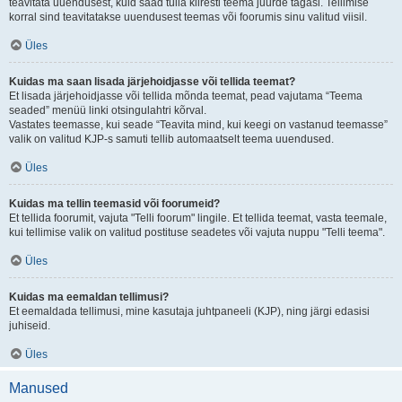
teavitata uuendusest, kuid saad tulla kiiresti teema juurde tagasi. Tellimise
korral sind teavitatakse uuendusest teemas või foorumis sinu valitud viisil.
Üles
Kuidas ma saan lisada järjehoidjasse või tellida teemat?
Et lisada järjehoidjasse või tellida mõnda teemat, pead vajutama “Teema
seaded” menüü linki otsingulahtri kõrval.
Vastates teemasse, kui seade “Teavita mind, kui keegi on vastanud teemasse”
valik on valitud KJP-s samuti tellib automaatselt teema uuendused.
Üles
Kuidas ma tellin teemasid või foorumeid?
Et tellida foorumit, vajuta "Telli foorum" lingile. Et tellida teemat, vasta teemale,
kui tellimise valik on valitud postituse seadetes või vajuta nuppu "Telli teema".
Üles
Kuidas ma eemaldan tellimusi?
Et eemaldada tellimusi, mine kasutaja juhtpaneeli (KJP), ning järgi edasisi
juhiseid.
Üles
Manused