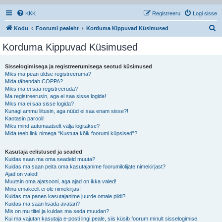
KKK
Registreeru
Logi sisse
O
Kodu
Foorumi pealeht
Korduma Kippuvad Küsimused
t
Korduma Kippuvad Küsimused
s
i
Sisselogimisega ja registreerumisega seotud küsimused
Miks ma pean üldse registreeruma?
Mida tähendab COPPA?
Miks ma ei saa registreeruda?
Ma registreerusin, aga ei saa sisse logida!
Miks ma ei saa sisse logida?
Kunagi ammu liitusin, aga nüüd ei saa enam sisse?!
Kaotasin parooli!
Miks mind automaatselt välja logitakse?
Mida teeb link nimega “Kustuta kõik foorumi küpsised”?
Kasutaja eelistused ja seaded
Kuidas saan ma oma seadeid muuta?
Kuidas ma saan peita oma kasutajanime foorumilolijate nimekirjast?
Ajad on valed!
Muutsin oma ajatsooni, aga ajad on ikka valed!
Minu emakeelt ei ole nimekirjas!
Kuidas ma panen kasutajanime juurde omale pildi?
Kuidas ma saan lisada avatari?
Mis on mu tiitel ja kuidas ma seda muudan?
Kui ma vajutan kasutaja e-posti lingi peale, siis küsib foorum minult sisselogimise.