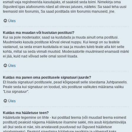
esmalt vaja registreerida kasutajaks, et saaksid seda toimi. Nimekirja oma
õigustest igas alafoorumis näed all olevas jaluses, näiteks: Sa saad teha uusi
teemasid siin foorumis, Sa saad postitada siin foorumis manuseid, jne.
Üles
Kuidas ma muudan või kustutan postitusi?
Kui sa pole moderaator, saad sa kustutada ja muuta ainult oma postitusi.
Muutmiseks kasuta postituse kõrval olevat nuppu. Kui keegi on su teatele
vastanud, sa seda enam kustutada ei saa ja muutes tuleb teate alla kiri selle
kohta, millal sa seda viimati muutsid. Moderaatorite muutmisest enamasti märki
ei jää, kuid nad võivad selle omal soovil lisada.
Üles
Kuidas ma panen oma postitusele signatuuri juurde?
Et lisada signatuuri postitusele, pead kõigepealt selle sisestama Juhtpaneelis.
Peale seda kui signatuur on loodud, siis postituse valikutes määrama valiku
"Lisa signatuur"
.
Üles
Kuidas ma hääletuse teen?
Hääletuste tegemine on lihte - kui postitad teema (või muudad teema esimest
postitust) peaksid nägema
Hääletuse lisamine
sakki, mis asub kirjutamisvälja
all (kui seda ei näe, siis arvatavasti puuduvad sul õigused hääletuse
algatamiseks). Peaksid sisestama hääletuse pealkirja ja vähemalt kaks