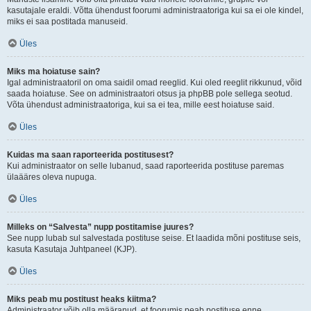
kasutajale eraldi. Võtta ühendust foorumi administraatoriga kui sa ei ole kindel,
miks ei saa postitada manuseid.
Üles
Miks ma hoiatuse sain?
Igal administraatoril on oma saidil omad reeglid. Kui oled reeglit rikkunud, võid
saada hoiatuse. See on administraatori otsus ja phpBB pole sellega seotud.
Võta ühendust administraatoriga, kui sa ei tea, mille eest hoiatuse said.
Üles
Kuidas ma saan raporteerida postitusest?
Kui administraator on selle lubanud, saad raporteerida postituse paremas
ülaääres oleva nupuga.
Üles
Milleks on “Salvesta” nupp postitamise juures?
See nupp lubab sul salvestada postituse seise. Et laadida mõni postituse seis,
kasuta Kasutaja Juhtpaneel (KJP).
Üles
Miks peab mu postitust heaks kiitma?
Administraator võib olla määranud, et foorumis peab postituse enne