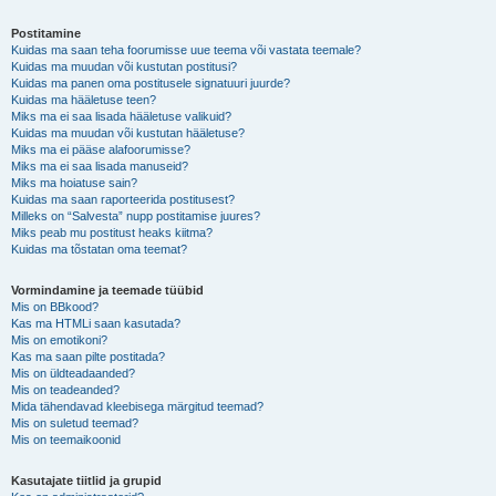
Postitamine
Kuidas ma saan teha foorumisse uue teema või vastata teemale?
Kuidas ma muudan või kustutan postitusi?
Kuidas ma panen oma postitusele signatuuri juurde?
Kuidas ma hääletuse teen?
Miks ma ei saa lisada hääletuse valikuid?
Kuidas ma muudan või kustutan hääletuse?
Miks ma ei pääse alafoorumisse?
Miks ma ei saa lisada manuseid?
Miks ma hoiatuse sain?
Kuidas ma saan raporteerida postitusest?
Milleks on “Salvesta” nupp postitamise juures?
Miks peab mu postitust heaks kiitma?
Kuidas ma tõstatan oma teemat?
Vormindamine ja teemade tüübid
Mis on BBkood?
Kas ma HTMLi saan kasutada?
Mis on emotikoni?
Kas ma saan pilte postitada?
Mis on üldteadaanded?
Mis on teadeanded?
Mida tähendavad kleebisega märgitud teemad?
Mis on suletud teemad?
Mis on teemaikoonid
Kasutajate tiitlid ja grupid