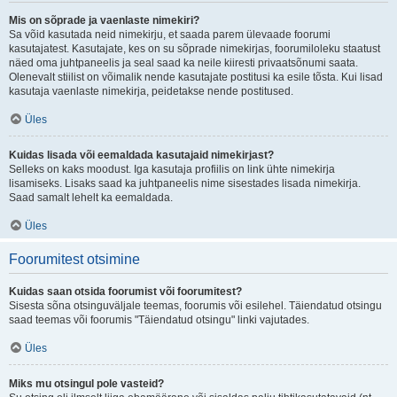
Mis on sõprade ja vaenlaste nimekiri?
Sa võid kasutada neid nimekirju, et saada parem ülevaade foorumi
kasutajatest. Kasutajate, kes on su sõprade nimekirjas, foorumiloleku staatust
näed oma juhtpaneelis ja seal saad ka neile kiiresti privaatsõnumi saata.
Olenevalt stiilist on võimalik nende kasutajate postitusi ka esile tõsta. Kui lisad
kasutaja vaenlaste nimekirja, peidetakse nende postitused.
Üles
Kuidas lisada või eemaldada kasutajaid nimekirjast?
Selleks on kaks moodust. Iga kasutaja profiilis on link ühte nimekirja
lisamiseks. Lisaks saad ka juhtpaneelis nime sisestades lisada nimekirja.
Saad samalt lehelt ka eemaldada.
Üles
Foorumitest otsimine
Kuidas saan otsida foorumist või foorumitest?
Sisesta sõna otsinguväljale teemas, foorumis või esilehel. Täiendatud otsingu
saad teemas või foorumis "Täiendatud otsingu" linki vajutades.
Üles
Miks mu otsingul pole vasteid?