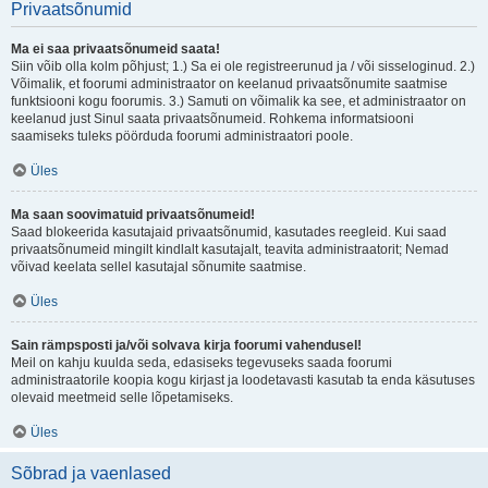
Privaatsõnumid
Ma ei saa privaatsõnumeid saata!
Siin võib olla kolm põhjust; 1.) Sa ei ole registreerunud ja / või sisseloginud. 2.)
Võimalik, et foorumi administraator on keelanud privaatsõnumite saatmise
funktsiooni kogu foorumis. 3.) Samuti on võimalik ka see, et administraator on
keelanud just Sinul saata privaatsõnumeid. Rohkema informatsiooni
saamiseks tuleks pöörduda foorumi administraatori poole.
Üles
Ma saan soovimatuid privaatsõnumeid!
Saad blokeerida kasutajaid privaatsõnumid, kasutades reegleid. Kui saad
privaatsõnumeid mingilt kindlalt kasutajalt, teavita administraatorit; Nemad
võivad keelata sellel kasutajal sõnumite saatmise.
Üles
Sain rämpsposti ja/või solvava kirja foorumi vahendusel!
Meil on kahju kuulda seda, edasiseks tegevuseks saada foorumi
administraatorile koopia kogu kirjast ja loodetavasti kasutab ta enda käsutuses
olevaid meetmeid selle lõpetamiseks.
Üles
Sõbrad ja vaenlased