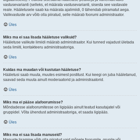
vastusevarianti (selleks, et määrata vastusevarianti, sisesta see vastavale
reale. Hääletusele saab ka määrata ajalimiidi, 0 tähendab piiramatut aega.
Valikvastuste arv võib olla piiratud, selle määrab foorumi administraator.
Üles
Miks ma ei saa lisada hääletuse valikuid?
Hääletuse valikute limiidi määrab administraator. Kui tunned vajadust ületada
seda limiiti, kontakteeru administraatoriga.
Üles
Kuidas ma muudan või kustutan hääletuse?
Hääletusi saab muuta, muutes esimest postitust. Kui keegi on juba hääletanud,
saavad seda muuta ainult moderaatorid ja administraatorid.
Üles
Miks ma ei pääse alafoorumisse?
Mõndadesse alafoorumitesse on ligipääs ainult teatud kasutajatel või
gruppidel. Võta ühendust administraatoriga, et saada ligipääs.
Üles
Miks ma ei saa lisada manuseid?
Manuste lisamine võib olla piiratud vaid mõnele foorumile, grupile või