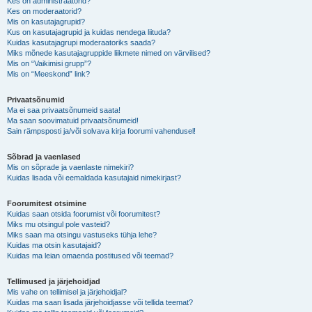
Kes on administraatorid?
Kes on moderaatorid?
Mis on kasutajagrupid?
Kus on kasutajagrupid ja kuidas nendega liituda?
Kuidas kasutajagrupi moderaatoriks saada?
Miks mõnede kasutajagruppide liikmete nimed on värvilised?
Mis on “Vaikimisi grupp”?
Mis on “Meeskond” link?
Privaatsõnumid
Ma ei saa privaatsõnumeid saata!
Ma saan soovimatuid privaatsõnumeid!
Sain rämpsposti ja/või solvava kirja foorumi vahendusel!
Sõbrad ja vaenlased
Mis on sõprade ja vaenlaste nimekiri?
Kuidas lisada või eemaldada kasutajaid nimekirjast?
Foorumitest otsimine
Kuidas saan otsida foorumist või foorumitest?
Miks mu otsingul pole vasteid?
Miks saan ma otsingu vastuseks tühja lehe?
Kuidas ma otsin kasutajaid?
Kuidas ma leian omaenda postitused või teemad?
Tellimused ja järjehoidjad
Mis vahe on tellimisel ja järjehoidjal?
Kuidas ma saan lisada järjehoidjasse või tellida teemat?