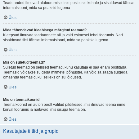
Teadeanded ilmuvad alafoorumis teiste postituste kohale ja sisaldavad tähtsat
informatsiooni, mida sa peaksid lugema.
Üles
Mida tähendavad kleebisega märgitud teemad?
Kleepsud ilmuvad teadaannete all ja vaid esimesel lehel foorumis. Nad
sisaldavad tihti tähtsat informatsiooni, mida sa peaksid lugema.
Üles
Mis on suletud teemad?
Suletud teemad on sellised teemad, kuhu kasutaja ei saa enam postitada.
Teemasid võidakse sulgeda mitmetel põhjustel. Ka võid sa saada sulgeda
omaenda teemasid, kui selleks on sul õigused.
Üles
Mis on teemaikoonid
Teemaikoonid on autori poolt valitud pildikesed, mis ilmuvad teema nime
kõrval foorumis ja näitavad, mis sisuga teema on.
Üles
Kasutajate tiitlid ja grupid