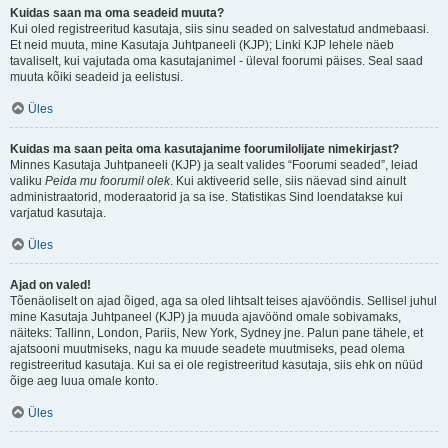
Kuidas saan ma oma seadeid muuta?
Kui oled registreeritud kasutaja, siis sinu seaded on salvestatud andmebaasi.
Et neid muuta, mine Kasutaja Juhtpaneeli (KJP); Linki KJP lehele näeb
tavaliselt, kui vajutada oma kasutajanimel - üleval foorumi päises. Seal saad
muuta kõiki seadeid ja eelistusi.
Üles
Kuidas ma saan peita oma kasutajanime foorumilolijate nimekirjast?
Minnes Kasutaja Juhtpaneeli (KJP) ja sealt valides “Foorumi seaded”, leiad
valiku
Peida mu foorumil olek
. Kui aktiveerid selle, siis näevad sind ainult
administraatorid, moderaatorid ja sa ise. Statistikas Sind loendatakse kui
varjatud kasutaja.
Üles
Ajad on valed!
Tõenäoliselt on ajad õiged, aga sa oled lihtsalt teises ajavööndis. Sellisel juhul
mine Kasutaja Juhtpaneel (KJP) ja muuda ajavöönd omale sobivamaks,
näiteks: Tallinn, London, Pariis, New York, Sydney jne. Palun pane tähele, et
ajatsooni muutmiseks, nagu ka muude seadete muutmiseks, pead olema
registreeritud kasutaja. Kui sa ei ole registreeritud kasutaja, siis ehk on nüüd
õige aeg luua omale konto.
Üles