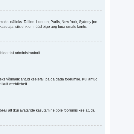
maks, näiteks: Tallinn, London, Pariis, New York, Sydney jne.
kasutaja, siis ehk on nüüd õige aeg luua omale konto.
bleemist administraatorit.
oleks võimalik antud keelefail paigaldada foorumile. Kui antud
ikult veebilehelt.
neel
i alt (kui avataride kasutamine pole foorumis keelatud).