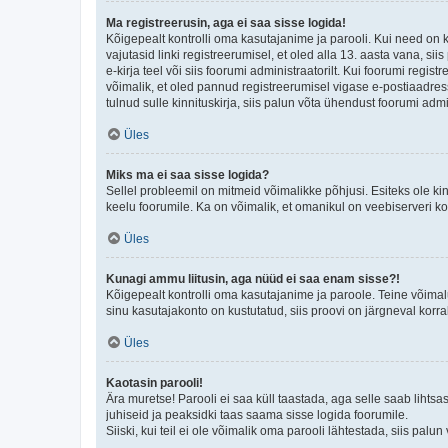
Ma registreerusin, aga ei saa sisse logida!
Kõigepealt kontrolli oma kasutajanime ja parooli. Kui need on 
vajutasid linki registreerumisel, et oled alla 13. aasta vana, s
e-kirja teel või siis foorumi administraatorilt. Kui foorumi regis
võimalik, et oled pannud registreerumisel vigase e-postiaadressi 
tulnud sulle kinnituskirja, siis palun võta ühendust foorumi admi
Üles
Miks ma ei saa sisse logida?
Sellel probleemil on mitmeid võimalikke põhjusi. Esiteks ole ki
keelu foorumile. Ka on võimalik, et omanikul on veebiserveri ko
Üles
Kunagi ammu liitusin, aga nüüd ei saa enam sisse?!
Kõigepealt kontrolli oma kasutajanime ja paroole. Teine võimal
sinu kasutajakonto on kustutatud, siis proovi on järgneval korr
Üles
Kaotasin parooli!
Ära muretse! Parooli ei saa küll taastada, aga selle saab lihtsa
juhiseid ja peaksidki taas saama sisse logida foorumile.
Siiski, kui teil ei ole võimalik oma parooli lähtestada, siis pal