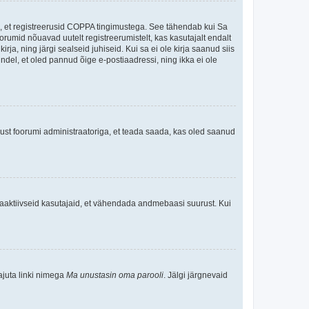
ee, et registreerusid COPPA tingimustega. See tähendab kui Sa
oorumid nõuavad uutelt registreerumistelt, kas kasutajalt endalt
rja, ning järgi sealseid juhiseid. Kui sa ei ole kirja saanud siis
kindel, et oled pannud õige e-postiaadressi, ning ikka ei ole
ndust foorumi administraatoriga, et teada saada, kas oled saanud
baaktiivseid kasutajaid, et vähendada andmebaasi suurust. Kui
ajuta linki nimega
Ma unustasin oma parooli
. Jälgi järgnevaid