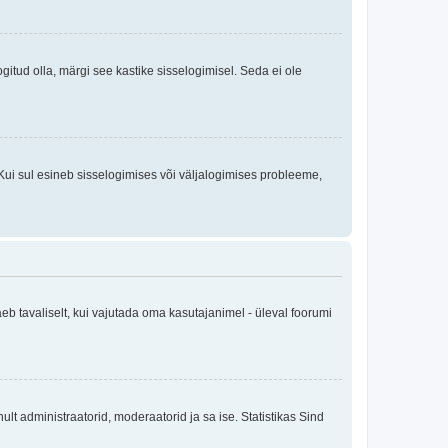
logitud olla, märgi see kastike sisselogimisel. Seda ei ole
Kui sul esineb sisselogimises või väljalogimises probleeme,
eb tavaliselt, kui vajutada oma kasutajanimel - üleval foorumi
inult administraatorid, moderaatorid ja sa ise. Statistikas Sind