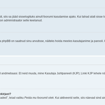
ti, siis sa jääd sisselogituks ainult foorumi kasutamise ajaks. Kui tahad alati sisse 
, on administraator selle keelanud.
a phpBB on saatnud sinu arvutisse, näiteks hoida meeles kasutajanime ja parooli. 
ud andmebaasi. Et neid muuta, mine Kasutaja Juhtpaneeli (KJP); Linki KJP lehele nä
kirjast?
aded”, leiad valiku
Peida mu foorumil olek
. Kui aktiveerid selle, siis näevad sind a