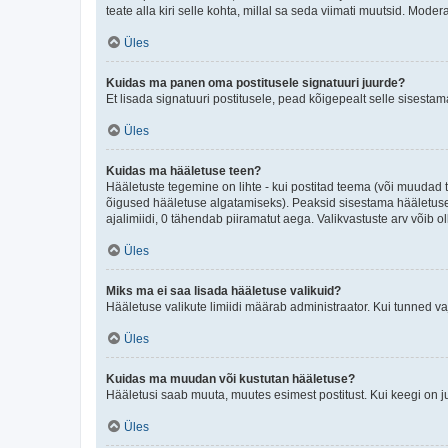
teate alla kiri selle kohta, millal sa seda viimati muutsid. Mode
Üles
Kuidas ma panen oma postitusele signatuuri juurde?
Et lisada signatuuri postitusele, pead kõigepealt selle sisesta
Üles
Kuidas ma hääletuse teen?
Hääletuste tegemine on lihte - kui postitad teema (või muuda
õigused hääletuse algatamiseks). Peaksid sisestama hääletuse p
ajalimiidi, 0 tähendab piiramatut aega. Valikvastuste arv võib ol
Üles
Miks ma ei saa lisada hääletuse valikuid?
Hääletuse valikute limiidi määrab administraator. Kui tunned vaj
Üles
Kuidas ma muudan või kustutan hääletuse?
Hääletusi saab muuta, muutes esimest postitust. Kui keegi on 
Üles