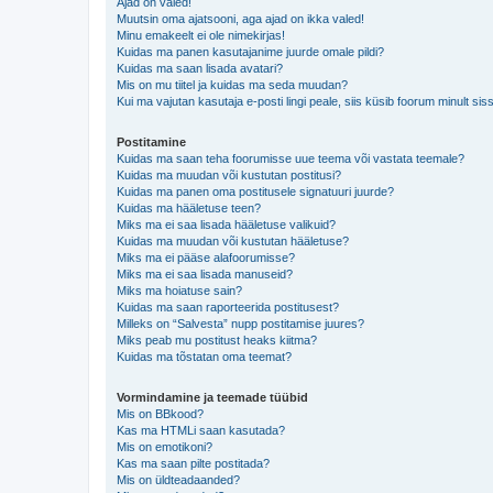
Ajad on valed!
Muutsin oma ajatsooni, aga ajad on ikka valed!
Minu emakeelt ei ole nimekirjas!
Kuidas ma panen kasutajanime juurde omale pildi?
Kuidas ma saan lisada avatari?
Mis on mu tiitel ja kuidas ma seda muudan?
Kui ma vajutan kasutaja e-posti lingi peale, siis küsib foorum minult sis
Postitamine
Kuidas ma saan teha foorumisse uue teema või vastata teemale?
Kuidas ma muudan või kustutan postitusi?
Kuidas ma panen oma postitusele signatuuri juurde?
Kuidas ma hääletuse teen?
Miks ma ei saa lisada hääletuse valikuid?
Kuidas ma muudan või kustutan hääletuse?
Miks ma ei pääse alafoorumisse?
Miks ma ei saa lisada manuseid?
Miks ma hoiatuse sain?
Kuidas ma saan raporteerida postitusest?
Milleks on “Salvesta” nupp postitamise juures?
Miks peab mu postitust heaks kiitma?
Kuidas ma tõstatan oma teemat?
Vormindamine ja teemade tüübid
Mis on BBkood?
Kas ma HTMLi saan kasutada?
Mis on emotikoni?
Kas ma saan pilte postitada?
Mis on üldteadaanded?