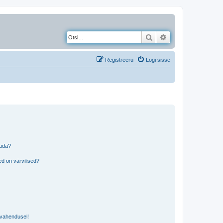
Otsi
Täiendatud otsing
Registreeru
Logi sisse
tuda?
?
d on värvilised?
i vahendusel!