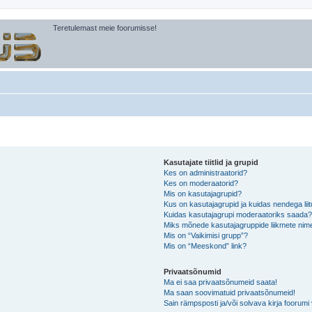
Teretulemast meie foorumisse!
Kasutajate tiitlid ja grupid
Kes on administraatorid?
Kes on moderaatorid?
Mis on kasutajagrupid?
Kus on kasutajagrupid ja kuidas nendega lii
Kuidas kasutajagrupi moderaatoriks saada
Miks mõnede kasutajagruppide liikmete nime
Mis on “Vaikimisi grupp”?
Mis on “Meeskond” link?
Privaatsõnumid
Ma ei saa privaatsõnumeid saata!
Ma saan soovimatuid privaatsõnumeid!
Sain rämpsposti ja/või solvava kirja foorum