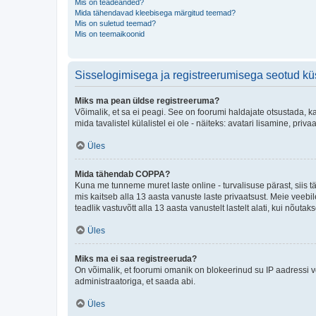
Mis on teadeanded?
Mida tähendavad kleebisega märgitud teemad?
Mis on suletud teemad?
Mis on teemaikoonid
Sisselogimisega ja registreerumisega seotud k
Miks ma pean üldse registreeruma?
Võimalik, et sa ei peagi. See on foorumi haldajate otsustada, k
mida tavalistel külalistel ei ole - näiteks: avatari lisamine, p
Üles
Mida tähendab COPPA?
Kuna me tunneme muret laste online - turvalisuse pärast, siis
mis kaitseb alla 13 aasta vanuste laste privaatsust. Meie veebi
teadlik vastuvõtt alla 13 aasta vanustelt lastelt alati, kui nõut
Üles
Miks ma ei saa registreeruda?
On võimalik, et foorumi omanik on blokeerinud su IP aadressi v
administraatoriga, et saada abi.
Üles