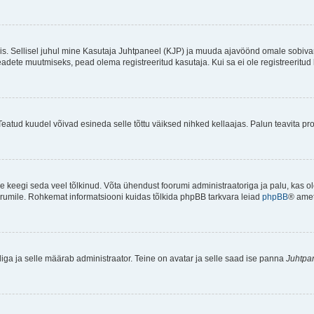
ndis. Sellisel juhul mine Kasutaja Juhtpaneel (KJP) ja muuda ajavöönd omale sobiva
ete muutmiseks, pead olema registreeritud kasutaja. Kui sa ei ole registreeritud 
Teatud kuudel võivad esineda selle tõttu väiksed nihked kellaajas. Palun teavita pro
ole keegi seda veel tõlkinud. Võta ühendust foorumi administraatoriga ja palu, kas 
foorumile. Rohkemat informatsiooni kuidas tõlkida phpBB tarkvara leiad
phpBB
® ametl
tliga ja selle määrab administraator. Teine on avatar ja selle saad ise panna
Juhtpa