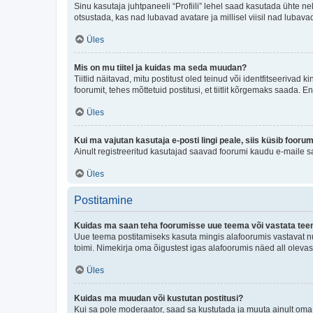
Sinu kasutaja juhtpaneeli “Profiili” lehel saad kasutada ühte nel
otsustada, kas nad lubavad avatare ja millisel viisil nad lubava
Üles
Mis on mu tiitel ja kuidas ma seda muudan?
Tiitlid näitavad, mitu postitust oled teinud või identfitseeriva
foorumit, tehes mõttetuid postitusi, et tiitlit kõrgemaks saada
Üles
Kui ma vajutan kasutaja e-posti lingi peale, siis küsib fooru
Ainult registreeritud kasutajad saavad foorumi kaudu e-maile sa
Üles
Postitamine
Kuidas ma saan teha foorumisse uue teema või vastata te
Uue teema postitamiseks kasuta mingis alafoorumis vastavat nu
toimi. Nimekirja oma õigustest igas alafoorumis näed all olevas
Üles
Kuidas ma muudan või kustutan postitusi?
Kui sa pole moderaator, saad sa kustutada ja muuta ainult oma 