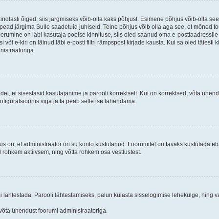
kindlasti õiged, siis järgmiseks võib-olla kaks põhjust. Esimene põhjus võib-olla s
iis pead järgima Sulle saadetuid juhiseid. Teine põhjus võib olla aga see, et mõned f
treerumine on läbi kasutaja poolse kinnituse, siis oled saanud oma e-postiaadressile ki
või e-kiri on läinud läbi e-posti filtri rämpspost kirjade kausta. Kui sa oled täiesti 
nistraatoriga.
ndel, et sisestasid kasutajanime ja parooli korrektselt. Kui on korrektsed, võta ühe
nfiguratsioonis viga ja ta peab selle ise lahendama.
us on, et administraator on su konto kustutanud. Foorumitel on tavaks kustutada e
al rohkem aktiivsem, ning võtta rohkem osa vestlustest.
si lähtestada. Parooli lähtestamiseks, palun külasta sisselogimise lehekülge, ning v
un võta ühendust foorumi administraatoriga.