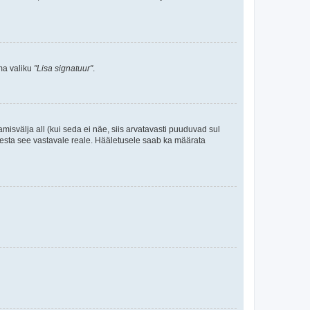
ama valiku
"Lisa signatuur"
.
amisvälja all (kui seda ei näe, siis arvatavasti puuduvad sul
isesta see vastavale reale. Hääletusele saab ka määrata