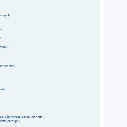
kirjast?
t?
?
eemad?
lida teemat?
tud?
ja/või juriidilise küsimuse osas?
inistraatoriga?