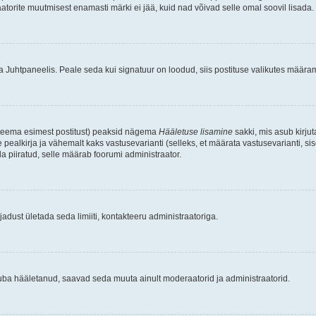
raatorite muutmisest enamasti märki ei jää, kuid nad võivad selle omal soovil lisada.
ma Juhtpaneelis. Peale seda kui signatuur on loodud, siis postituse valikutes määr
d teema esimest postitust) peaksid nägema
Hääletuse lisamine
sakki, mis asub kirjut
ealkirja ja vähemalt kaks vastusevarianti (selleks, et määrata vastusevarianti, s
la piiratud, selle määrab foorumi administraator.
adust ületada seda limiiti, kontakteeru administraatoriga.
juba hääletanud, saavad seda muuta ainult moderaatorid ja administraatorid.