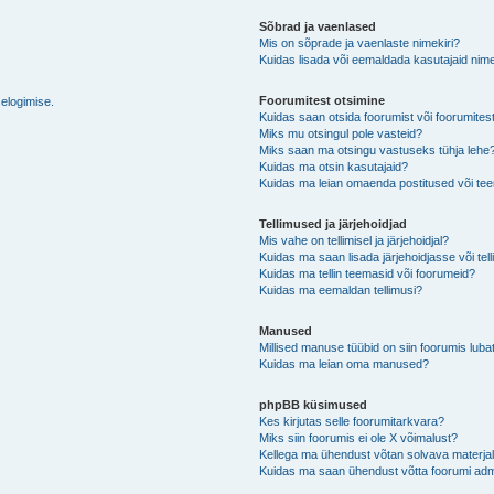
Sõbrad ja vaenlased
Mis on sõprade ja vaenlaste nimekiri?
Kuidas lisada või eemaldada kasutajaid nime
Foorumitest otsimine
selogimise.
Kuidas saan otsida foorumist või foorumites
Miks mu otsingul pole vasteid?
Miks saan ma otsingu vastuseks tühja lehe
Kuidas ma otsin kasutajaid?
Kuidas ma leian omaenda postitused või t
Tellimused ja järjehoidjad
Mis vahe on tellimisel ja järjehoidjal?
Kuidas ma saan lisada järjehoidjasse või tel
Kuidas ma tellin teemasid või foorumeid?
Kuidas ma eemaldan tellimusi?
Manused
Millised manuse tüübid on siin foorumis luba
Kuidas ma leian oma manused?
phpBB küsimused
Kes kirjutas selle foorumitarkvara?
Miks siin foorumis ei ole X võimalust?
Kellega ma ühendust võtan solvava materjali 
Kuidas ma saan ühendust võtta foorumi adm