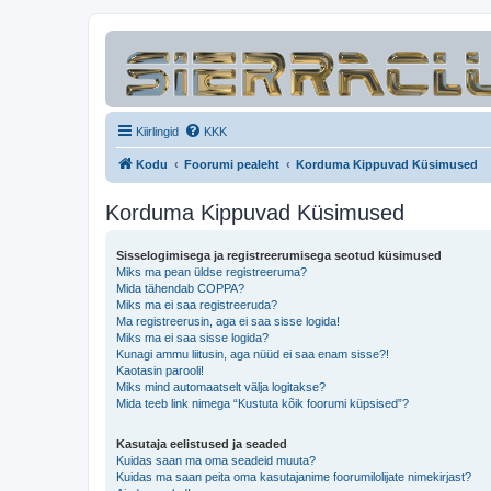
Kiirlingid
KKK
Kodu
Foorumi pealeht
Korduma Kippuvad Küsimused
Korduma Kippuvad Küsimused
Sisselogimisega ja registreerumisega seotud küsimused
Miks ma pean üldse registreeruma?
Mida tähendab COPPA?
Miks ma ei saa registreeruda?
Ma registreerusin, aga ei saa sisse logida!
Miks ma ei saa sisse logida?
Kunagi ammu liitusin, aga nüüd ei saa enam sisse?!
Kaotasin parooli!
Miks mind automaatselt välja logitakse?
Mida teeb link nimega “Kustuta kõik foorumi küpsised”?
Kasutaja eelistused ja seaded
Kuidas saan ma oma seadeid muuta?
Kuidas ma saan peita oma kasutajanime foorumilolijate nimekirjast?