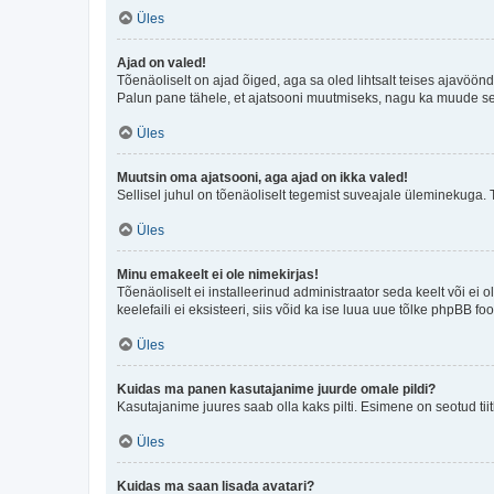
Üles
Ajad on valed!
Tõenäoliselt on ajad õiged, aga sa oled lihtsalt teises ajavöö
Palun pane tähele, et ajatsooni muutmiseks, nagu ka muude sead
Üles
Muutsin oma ajatsooni, aga ajad on ikka valed!
Sellisel juhul on tõenäoliselt tegemist suveajale üleminekuga. 
Üles
Minu emakeelt ei ole nimekirjas!
Tõenäoliselt ei installeerinud administraator seda keelt või ei 
keelefaili ei eksisteeri, siis võid ka ise luua uue tõlke phpBB 
Üles
Kuidas ma panen kasutajanime juurde omale pildi?
Kasutajanime juures saab olla kaks pilti. Esimene on seotud tii
Üles
Kuidas ma saan lisada avatari?