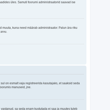
i laadides üles. Samuti foorumi administraatorid saavad ise
tleid muuta, kuna need määrab administraator. Palun ära riku
 arvu.
ul on esmalt vaja registreerida kasutajaks, et saaksid seda
 foorumis manuseid, jne.
le vastanud, sa seda enam kustutada ei saa ja muutes tuleb