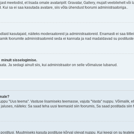
jast meetodist, et lisada omale avataripilt: Gravatar, Gallery, mujalt veebilehelt võ
d. Kui sa ei saa kasutada avatare, siis võta ühendust foorumi administraatoriga..
d kindlaid kasutajaid, näiteks moderaatoreid ja administraatoreid. Enamasti ei saa tii
. Enamik foorumite administraatoreid seda ei kannata ja nad madaldavad su postituste
m minult sisselogimise.
ata. Ja sedagi ainult siis, kui administraator on selle võimaluse lubanud.
emale?
ppu "Uus teema". Vastuse lisamiseks teemasse, vajuta "Vasta" nuppu. Võimalik, et s
 jaluses, näiteks: Sa saad teha uusi teemasid siin foorumis, Sa saad postitada siin
postitusi. Muutmiseks kasuta postituse kõrval olevat nuppu. Kui keegi on su teate