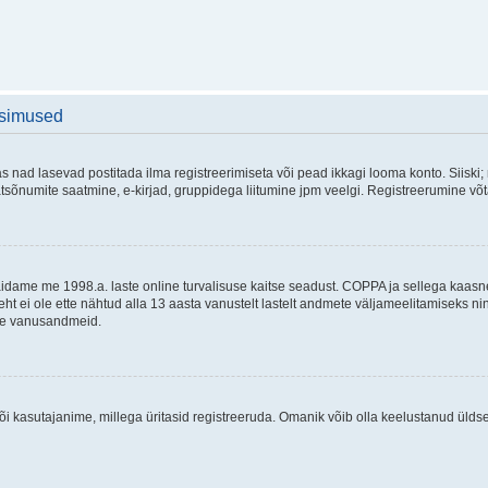
üsimused
as nad lasevad postitada ilma registreerimiseta või pead ikkagi looma konto. Siiski;
rivaatsõnumite saatmine, e-kirjad, gruppidega liitumine jpm veelgi. Registreerumine 
 täidame me 1998.a. laste online turvalisuse kaitse seadust. COPPA ja sellega kaa
leht ei ole ette nähtud alla 13 aasta vanustelt lastelt andmete väljameelitamiseks 
akse vanusandmeid.
õi kasutajanime, millega üritasid registreeruda. Omanik võib olla keelustanud ülds