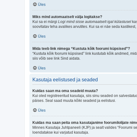
Üles
Miks mind automaatselt välja logitakse?
Kui sa ei märgi
Logi mind sisse automaatselt igal külastusel
kas
soovitatav teha avalikes arvutites. Kui sa ei näe seda kastikest
Üles
Mida teeb link nimega “Kustuta kõik foorumi küpsised”?
“Kustuta kõik foorumi küpsised” link kustutab kõik andmed, mid
siis võib see link Sind aidata.
Üles
Kasutaja eelistused ja seaded
Kuidas saan ma oma seadeid muuta?
Kui oled registreeritud kasutaja, siis sinu seaded on salvestat
päises. Seal saad muuta kõiki seadeid ja eelistusi.
Üles
Kuidas ma saan peita oma kasutajanime foorumilolijate nime
Minnes Kasutaja Juhtpaneeli (KJP) ja sealt valides “Foorumi se
loendatakse kui varjatud kasutaja.