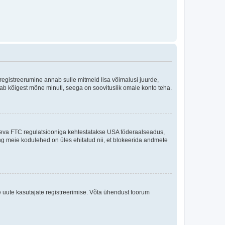
 registreerumine annab sulle mitmeid lisa võimalusi juurde,
võtab kõigest mõne minuti, seega on soovituslik omale konto teha.
sneva FTC regulatsiooniga kehtestatakse USA föderaalseadus,
ning meie kodulehed on üles ehitatud nii, et blokeerida andmete
e uute kasutajate registreerimise. Võta ühendust foorum