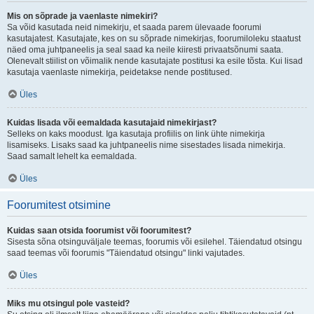
Mis on sõprade ja vaenlaste nimekiri?
Sa võid kasutada neid nimekirju, et saada parem ülevaade foorumi
kasutajatest. Kasutajate, kes on su sõprade nimekirjas, foorumiloleku staatust
näed oma juhtpaneelis ja seal saad ka neile kiiresti privaatsõnumi saata.
Olenevalt stiilist on võimalik nende kasutajate postitusi ka esile tõsta. Kui lisad
kasutaja vaenlaste nimekirja, peidetakse nende postitused.
Üles
Kuidas lisada või eemaldada kasutajaid nimekirjast?
Selleks on kaks moodust. Iga kasutaja profiilis on link ühte nimekirja
lisamiseks. Lisaks saad ka juhtpaneelis nime sisestades lisada nimekirja.
Saad samalt lehelt ka eemaldada.
Üles
Foorumitest otsimine
Kuidas saan otsida foorumist või foorumitest?
Sisesta sõna otsinguväljale teemas, foorumis või esilehel. Täiendatud otsingu
saad teemas või foorumis "Täiendatud otsingu" linki vajutades.
Üles
Miks mu otsingul pole vasteid?