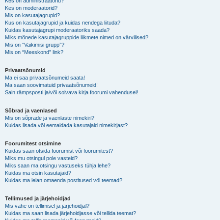
Kes on administraatorid?
Kes on moderaatorid?
Mis on kasutajagrupid?
Kus on kasutajagrupid ja kuidas nendega liituda?
Kuidas kasutajagrupi moderaatoriks saada?
Miks mõnede kasutajagruppide liikmete nimed on värvilised?
Mis on “Vaikimisi grupp”?
Mis on “Meeskond” link?
Privaatsõnumid
Ma ei saa privaatsõnumeid saata!
Ma saan soovimatuid privaatsõnumeid!
Sain rämpsposti ja/või solvava kirja foorumi vahendusel!
Sõbrad ja vaenlased
Mis on sõprade ja vaenlaste nimekiri?
Kuidas lisada või eemaldada kasutajaid nimekirjast?
Foorumitest otsimine
Kuidas saan otsida foorumist või foorumitest?
Miks mu otsingul pole vasteid?
Miks saan ma otsingu vastuseks tühja lehe?
Kuidas ma otsin kasutajaid?
Kuidas ma leian omaenda postitused või teemad?
Tellimused ja järjehoidjad
Mis vahe on tellimisel ja järjehoidjal?
Kuidas ma saan lisada järjehoidjasse või tellida teemat?