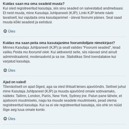
Kuidas saan ma oma seadeid muuta?
Kui oled registreeritud kasutaja, siis sinu seaded on salvestatud andmebaasi.
Et neid muuta, mine Kasutaja Juhtpaneeli (KJP); Linki KJP lehele näeb
tavaliselt, kui vajutada oma kasutajanimel - üleval foorumi päises. Seal saad
muuta kõiki seadeid ja eelistusi.
Üles
Kuidas ma saan peita oma kasutajanime foorumilolijate nimekirjast?
Minnes Kasutaja Juhtpaneeli (KJP) ja sealt valides “Foorumi seaded”, leiad
valiku
Peida mu foorumil olek
. Kui aktiveerid selle, siis näevad sind ainult
administraatorid, moderaatorid ja sa ise. Statistikas Sind loendatakse kui
varjatud kasutaja.
Üles
Ajad on valed!
Tõenäoliselt on ajad õiged, aga sa oled lihtsalt teises ajavööndis. Sellisel juhul
mine Kasutaja Juhtpaneel (KJP) ja muuda ajavöönd omale sobivamaks,
näiteks: Tallinn, London, Pariis, New York, Sydney jne. Palun pane tähele, et
ajatsooni muutmiseks, nagu ka muude seadete muutmiseks, pead olema
registreeritud kasutaja. Kui sa ei ole registreeritud kasutaja, siis ehk on nüüd
õige aeg luua omale konto.
Üles