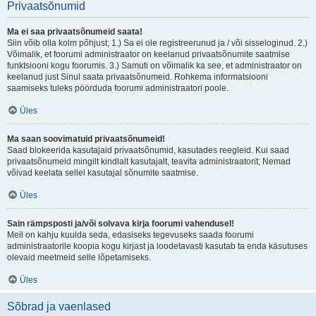
Privaatsõnumid
Ma ei saa privaatsõnumeid saata!
Siin võib olla kolm põhjust; 1.) Sa ei ole registreerunud ja / või sisseloginud. 2.)
Võimalik, et foorumi administraator on keelanud privaatsõnumite saatmise
funktsiooni kogu foorumis. 3.) Samuti on võimalik ka see, et administraator on
keelanud just Sinul saata privaatsõnumeid. Rohkema informatsiooni
saamiseks tuleks pöörduda foorumi administraatori poole.
Üles
Ma saan soovimatuid privaatsõnumeid!
Saad blokeerida kasutajaid privaatsõnumid, kasutades reegleid. Kui saad
privaatsõnumeid mingilt kindlalt kasutajalt, teavita administraatorit; Nemad
võivad keelata sellel kasutajal sõnumite saatmise.
Üles
Sain rämpsposti ja/või solvava kirja foorumi vahendusel!
Meil on kahju kuulda seda, edasiseks tegevuseks saada foorumi
administraatorile koopia kogu kirjast ja loodetavasti kasutab ta enda käsutuses
olevaid meetmeid selle lõpetamiseks.
Üles
Sõbrad ja vaenlased