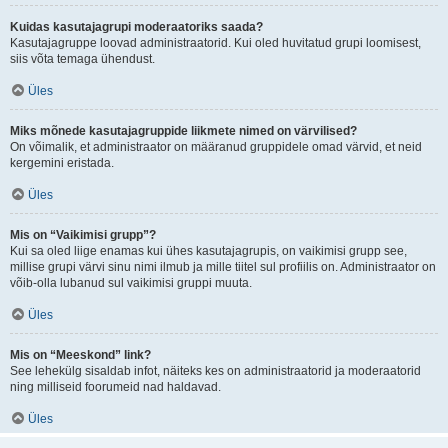
Kuidas kasutajagrupi moderaatoriks saada?
Kasutajagruppe loovad administraatorid. Kui oled huvitatud grupi loomisest,
siis võta temaga ühendust.
Üles
Miks mõnede kasutajagruppide liikmete nimed on värvilised?
On võimalik, et administraator on määranud gruppidele omad värvid, et neid
kergemini eristada.
Üles
Mis on “Vaikimisi grupp”?
Kui sa oled liige enamas kui ühes kasutajagrupis, on vaikimisi grupp see,
millise grupi värvi sinu nimi ilmub ja mille tiitel sul profiilis on. Administraator on
võib-olla lubanud sul vaikimisi gruppi muuta.
Üles
Mis on “Meeskond” link?
See lehekülg sisaldab infot, näiteks kes on administraatorid ja moderaatorid
ning milliseid foorumeid nad haldavad.
Üles