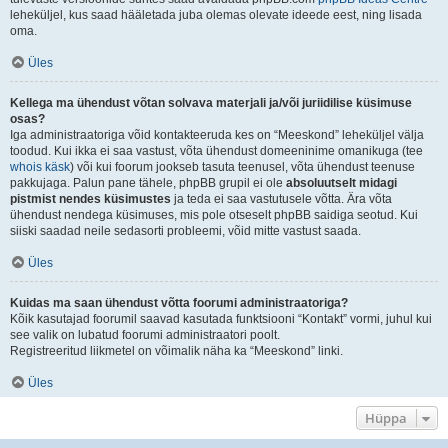
leheküljel, kus saad hääletada juba olemas olevate ideede eest, ning lisada
oma.
Üles
Kellega ma ühendust võtan solvava materjali ja/või juriidilise küsimuse
osas?
Iga administraatoriga võid kontakteeruda kes on “Meeskond” leheküljel välja
toodud. Kui ikka ei saa vastust, võta ühendust domeeninime omanikuga (tee
whois käsk
) või kui foorum jookseb tasuta teenusel, võta ühendust teenuse
pakkujaga. Palun pane tähele, phpBB grupil ei ole
absoluutselt midagi
pistmist nendes küsimustes
ja teda ei saa vastutusele võtta. Ära võta
ühendust nendega küsimuses, mis pole otseselt phpBB saidiga seotud. Kui
siiski saadad neile sedasorti probleemi, võid mitte vastust saada.
Üles
Kuidas ma saan ühendust võtta foorumi administraatoriga?
Kõik kasutajad foorumil saavad kasutada funktsiooni “Kontakt” vormi, juhul kui
see valik on lubatud foorumi administraatori poolt.
Registreeritud liikmetel on võimalik näha ka “Meeskond” linki.
Üles
Hüppa