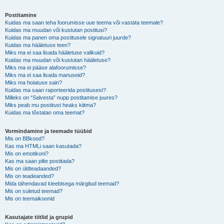
Postitamine
Kuidas ma saan teha foorumisse uue teema või vastata teemale?
Kuidas ma muudan või kustutan postitusi?
Kuidas ma panen oma postitusele signatuuri juurde?
Kuidas ma hääletuse teen?
Miks ma ei saa lisada hääletuse valikuid?
Kuidas ma muudan või kustutan hääletuse?
Miks ma ei pääse alafoorumisse?
Miks ma ei saa lisada manuseid?
Miks ma hoiatuse sain?
Kuidas ma saan raporteerida postitusest?
Milleks on “Salvesta” nupp postitamise juures?
Miks peab mu postitust heaks kiitma?
Kuidas ma tõstatan oma teemat?
Vormindamine ja teemade tüübid
Mis on BBkood?
Kas ma HTMLi saan kasutada?
Mis on emotikoni?
Kas ma saan pilte postitada?
Mis on üldteadaanded?
Mis on teadeanded?
Mida tähendavad kleebisega märgitud teemad?
Mis on suletud teemad?
Mis on teemaikoonid
Kasutajate tiitlid ja grupid