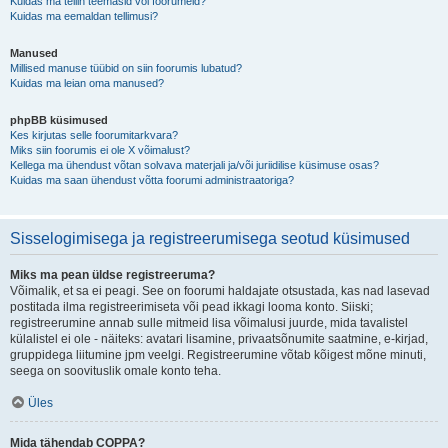
Kuidas ma tellin teemasid või foorumeid?
Kuidas ma eemaldan tellimusi?
Manused
Millised manuse tüübid on siin foorumis lubatud?
Kuidas ma leian oma manused?
phpBB küsimused
Kes kirjutas selle foorumitarkvara?
Miks siin foorumis ei ole X võimalust?
Kellega ma ühendust võtan solvava materjali ja/või juriidilise küsimuse osas?
Kuidas ma saan ühendust võtta foorumi administraatoriga?
Sisselogimisega ja registreerumisega seotud küsimused
Miks ma pean üldse registreeruma?
Võimalik, et sa ei peagi. See on foorumi haldajate otsustada, kas nad lasevad
postitada ilma registreerimiseta või pead ikkagi looma konto. Siiski;
registreerumine annab sulle mitmeid lisa võimalusi juurde, mida tavalistel
külalistel ei ole - näiteks: avatari lisamine, privaatsõnumite saatmine, e-kirjad,
gruppidega liitumine jpm veelgi. Registreerumine võtab kõigest mõne minuti,
seega on soovituslik omale konto teha.
Üles
Mida tähendab COPPA?