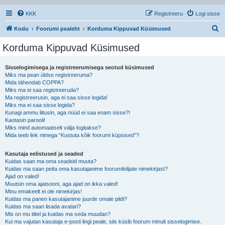
KKK
Registreeru
Logi sisse
O
Kodu
Foorumi pealeht
Korduma Kippuvad Küsimused
t
Korduma Kippuvad Küsimused
s
i
Sisselogimisega ja registreerumisega seotud küsimused
Miks ma pean üldse registreeruma?
Mida tähendab COPPA?
Miks ma ei saa registreeruda?
Ma registreerusin, aga ei saa sisse logida!
Miks ma ei saa sisse logida?
Kunagi ammu liitusin, aga nüüd ei saa enam sisse?!
Kaotasin parooli!
Miks mind automaatselt välja logitakse?
Mida teeb link nimega “Kustuta kõik foorumi küpsised”?
Kasutaja eelistused ja seaded
Kuidas saan ma oma seadeid muuta?
Kuidas ma saan peita oma kasutajanime foorumilolijate nimekirjast?
Ajad on valed!
Muutsin oma ajatsooni, aga ajad on ikka valed!
Minu emakeelt ei ole nimekirjas!
Kuidas ma panen kasutajanime juurde omale pildi?
Kuidas ma saan lisada avatari?
Mis on mu tiitel ja kuidas ma seda muudan?
Kui ma vajutan kasutaja e-posti lingi peale, siis küsib foorum minult sisselogimise.