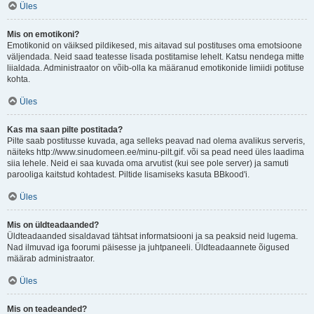
Üles
Mis on emotikoni?
Emotikonid on väiksed pildikesed, mis aitavad sul postituses oma emotsioone
väljendada. Neid saad teatesse lisada postitamise lehelt. Katsu nendega mitte
liialdada. Administraator on võib-olla ka määranud emotikonide limiidi potituse
kohta.
Üles
Kas ma saan pilte postitada?
Pilte saab postitusse kuvada, aga selleks peavad nad olema avalikus serveris,
näiteks http://www.sinudomeen.ee/minu-pilt.gif. või sa pead need üles laadima
siia lehele. Neid ei saa kuvada oma arvutist (kui see pole server) ja samuti
parooliga kaitstud kohtadest. Piltide lisamiseks kasuta BBkood'i.
Üles
Mis on üldteadaanded?
Üldteadaanded sisaldavad tähtsat informatsiooni ja sa peaksid neid lugema.
Nad ilmuvad iga foorumi päisesse ja juhtpaneeli. Üldteadaannete õigused
määrab administraator.
Üles
Mis on teadeanded?