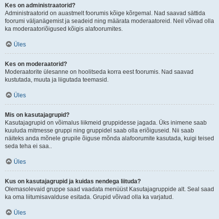
Kes on administraatorid?
Administraatorid on auastmelt foorumis kõige kõrgemal. Nad saavad sättida
foorumi väljanägemist ja seadeid ning määrata moderaatoreid. Neil võivad olla
ka moderaatoriõigused kõigis alafoorumites.
Üles
Kes on moderaatorid?
Moderaatorite ülesanne on hoolitseda korra eest foorumis. Nad saavad
kustutada, muuta ja liigutada teemasid.
Üles
Mis on kasutajagrupid?
Kasutajagrupid on võimalus liikmeid gruppidesse jagada. Üks inimene saab
kuuluda mitmesse gruppi ning gruppidel saab olla eriõiguseid. Nii saab
näiteks anda mõnele grupile õiguse mõnda alafoorumite kasutada, kuigi teised
seda teha ei saa..
Üles
Kus on kasutajagrupid ja kuidas nendega liituda?
Olemasolevaid gruppe saad vaadata menüüst Kasutajagruppide alt. Seal saad
ka oma liitumisavalduse esitada. Grupid võivad olla ka varjatud.
Üles