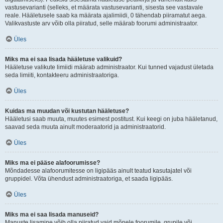
vastusevarianti (selleks, et määrata vastusevarianti, sisesta see vastavale
reale. Hääletusele saab ka määrata ajalimiidi, 0 tähendab piiramatut aega.
Valikvastuste arv võib olla piiratud, selle määrab foorumi administraator.
Üles
Miks ma ei saa lisada hääletuse valikuid?
Hääletuse valikute limiidi määrab administraator. Kui tunned vajadust ületada
seda limiiti, kontakteeru administraatoriga.
Üles
Kuidas ma muudan või kustutan hääletuse?
Hääletusi saab muuta, muutes esimest postitust. Kui keegi on juba hääletanud,
saavad seda muuta ainult moderaatorid ja administraatorid.
Üles
Miks ma ei pääse alafoorumisse?
Mõndadesse alafoorumitesse on ligipääs ainult teatud kasutajatel või
gruppidel. Võta ühendust administraatoriga, et saada ligipääs.
Üles
Miks ma ei saa lisada manuseid?
Manuste lisamine võib olla piiratud vaid mõnele foorumile, grupile või