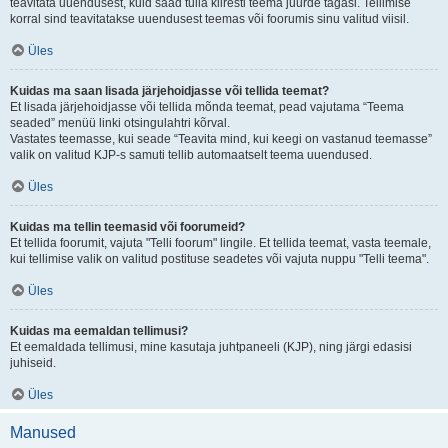
teavitata uuendusest, kuid saad tulla kiiresti teema juurde tagasi. Tellimise
korral sind teavitatakse uuendusest teemas või foorumis sinu valitud viisil.
Üles
Kuidas ma saan lisada järjehoidjasse või tellida teemat?
Et lisada järjehoidjasse või tellida mõnda teemat, pead vajutama “Teema
seaded” menüü linki otsingulahtri kõrval.
Vastates teemasse, kui seade “Teavita mind, kui keegi on vastanud teemasse”
valik on valitud KJP-s samuti tellib automaatselt teema uuendused.
Üles
Kuidas ma tellin teemasid või foorumeid?
Et tellida foorumit, vajuta "Telli foorum" lingile. Et tellida teemat, vasta teemale,
kui tellimise valik on valitud postituse seadetes või vajuta nuppu "Telli teema".
Üles
Kuidas ma eemaldan tellimusi?
Et eemaldada tellimusi, mine kasutaja juhtpaneeli (KJP), ning järgi edasisi
juhiseid.
Üles
Manused