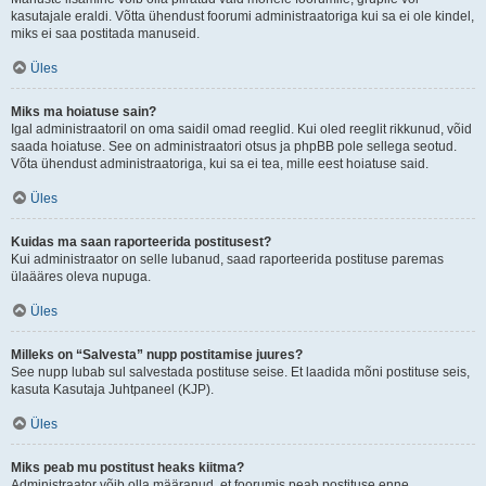
kasutajale eraldi. Võtta ühendust foorumi administraatoriga kui sa ei ole kindel,
miks ei saa postitada manuseid.
Üles
Miks ma hoiatuse sain?
Igal administraatoril on oma saidil omad reeglid. Kui oled reeglit rikkunud, võid
saada hoiatuse. See on administraatori otsus ja phpBB pole sellega seotud.
Võta ühendust administraatoriga, kui sa ei tea, mille eest hoiatuse said.
Üles
Kuidas ma saan raporteerida postitusest?
Kui administraator on selle lubanud, saad raporteerida postituse paremas
ülaääres oleva nupuga.
Üles
Milleks on “Salvesta” nupp postitamise juures?
See nupp lubab sul salvestada postituse seise. Et laadida mõni postituse seis,
kasuta Kasutaja Juhtpaneel (KJP).
Üles
Miks peab mu postitust heaks kiitma?
Administraator võib olla määranud, et foorumis peab postituse enne