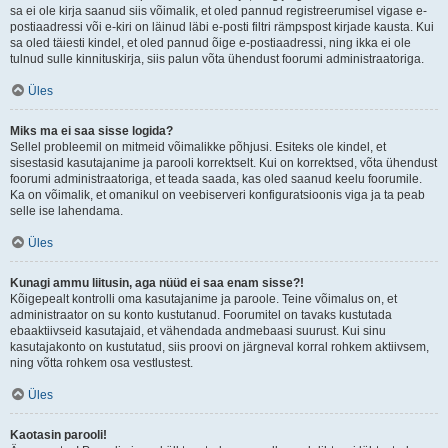
sa ei ole kirja saanud siis võimalik, et oled pannud registreerumisel vigase e-
postiaadressi või e-kiri on läinud läbi e-posti filtri rämpspost kirjade kausta. Kui
sa oled täiesti kindel, et oled pannud õige e-postiaadressi, ning ikka ei ole
tulnud sulle kinnituskirja, siis palun võta ühendust foorumi administraatoriga.
Üles
Miks ma ei saa sisse logida?
Sellel probleemil on mitmeid võimalikke põhjusi. Esiteks ole kindel, et
sisestasid kasutajanime ja parooli korrektselt. Kui on korrektsed, võta ühendust
foorumi administraatoriga, et teada saada, kas oled saanud keelu foorumile.
Ka on võimalik, et omanikul on veebiserveri konfiguratsioonis viga ja ta peab
selle ise lahendama.
Üles
Kunagi ammu liitusin, aga nüüd ei saa enam sisse?!
Kõigepealt kontrolli oma kasutajanime ja paroole. Teine võimalus on, et
administraator on su konto kustutanud. Foorumitel on tavaks kustutada
ebaaktiivseid kasutajaid, et vähendada andmebaasi suurust. Kui sinu
kasutajakonto on kustutatud, siis proovi on järgneval korral rohkem aktiivsem,
ning võtta rohkem osa vestlustest.
Üles
Kaotasin parooli!