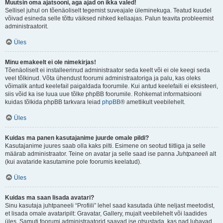
Muutsin oma ajatsooni, aga ajad on ikka valed!
Sellisel juhul on tõenäoliselt tegemist suveajale üleminekuga. Teatud kuudel
võivad esineda selle tõttu väiksed nihked kellaajas. Palun teavita probleemist
administraatorit.
Üles
Minu emakeelt ei ole nimekirjas!
Tõenäoliselt ei installeerinud administraator seda keelt või ei ole keegi seda
veel tõlkinud. Võta ühendust foorumi administraatoriga ja palu, kas oleks
võimalik antud keelefail paigaldada foorumile. Kui antud keelefaili ei eksisteeri,
siis võid ka ise luua uue tõlke phpBB foorumile. Rohkemat informatsiooni
kuidas tõlkida phpBB tarkvara leiad
phpBB
® ametlikult veebilehelt.
Üles
Kuidas ma panen kasutajanime juurde omale pildi?
Kasutajanime juures saab olla kaks pilti. Esimene on seotud tiitliga ja selle
määrab administraator. Teine on avatar ja selle saad ise panna
Juhtpaneel
i alt
(kui avataride kasutamine pole foorumis keelatud).
Üles
Kuidas ma saan lisada avatari?
Sinu kasutaja juhtpaneeli “Profiili” lehel saad kasutada ühte neljast meetodist,
et lisada omale avataripilt: Gravatar, Gallery, mujalt veebilehelt või laadides
üles. Samuti foorumi administraatorid saavad ise otsustada, kas nad lubavad