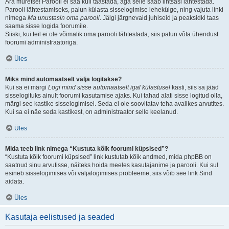
Ära muretse! Parooli ei saa küll taastada, aga selle saab lihtsasi lähtestada.
Parooli lähtestamiseks, palun külasta sisselogimise lehekülge, ning vajuta linki
nimega
Ma unustasin oma parooli
. Jälgi järgnevaid juhiseid ja peaksidki taas
saama sisse logida foorumile.
Siiski, kui teil ei ole võimalik oma parooli lähtestada, siis palun võta ühendust
foorumi administraatoriga.
Üles
Miks mind automaatselt välja logitakse?
Kui sa ei märgi
Logi mind sisse automaatselt igal külastusel
kasti, siis sa jääd
sisselogituks ainult foorumi kasutamise ajaks. Kui tahad alati sisse logitud olla,
märgi see kastike sisselogimisel. Seda ei ole soovitatav teha avalikes arvutites.
Kui sa ei näe seda kastikest, on administraator selle keelanud.
Üles
Mida teeb link nimega “Kustuta kõik foorumi küpsised”?
“Kustuta kõik foorumi küpsised” link kustutab kõik andmed, mida phpBB on
saatnud sinu arvutisse, näiteks hoida meeles kasutajanime ja parooli. Kui sul
esineb sisselogimises või väljalogimises probleeme, siis võib see link Sind
aidata.
Üles
Kasutaja eelistused ja seaded