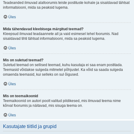
Teadeanded ilmuvad alafoorumis teiste postituste kohale ja sisaldavad tähtsat
informatsiooni, mida sa peaksid lugema.
Üles
Mida tähendavad kleebisega märgitud teemad?
Kleepsud ilmuvad teadaannete all ja vaid esimesel lehel foorumis. Nad
sisaldavad tihti tähtsat informatsiooni, mida sa peaksid lugema.
Üles
Mis on suletud teemad?
Suletud teemad on sellised teemad, kuhu kasutaja ei saa enam postitada.
Teemasid võidakse sulgeda mitmetel põhjustel. Ka võid sa saada sulgeda
omaenda teemasid, kui selleks on sul õigused.
Üles
Mis on teemaikoonid
Teemaikoonid on autori poolt valitud pildikesed, mis ilmuvad teema nime
kõrval foorumis ja näitavad, mis sisuga teema on.
Üles
Kasutajate tiitlid ja grupid