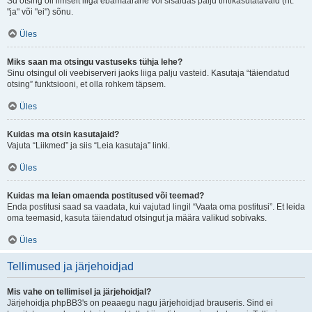
Su otsing oli ilmselt liiga ebamäärane või sisaldas palju tihtikasutatavaid (nt.
"ja" või "ei") sõnu.
Üles
Miks saan ma otsingu vastuseks tühja lehe?
Sinu otsingul oli veebiserveri jaoks liiga palju vasteid. Kasutaja “täiendatud
otsing” funktsiooni, et olla rohkem täpsem.
Üles
Kuidas ma otsin kasutajaid?
Vajuta “Liikmed” ja siis “Leia kasutaja” linki.
Üles
Kuidas ma leian omaenda postitused või teemad?
Enda postitusi saad sa vaadata, kui vajutad lingil “Vaata oma postitusi”. Et leida
oma teemasid, kasuta täiendatud otsingut ja määra valikud sobivaks.
Üles
Tellimused ja järjehoidjad
Mis vahe on tellimisel ja järjehoidjal?
Järjehoidja phpBB3's on peaaegu nagu järjehoidjad brauseris. Sind ei