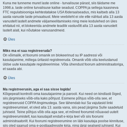
Kuna me tunneme muret laste online - turvalisuse pärast, siis täidame me
1998.a. laste online turvalisuse kaitse seadust. COPPA ja sellega kaasneva
FTC regulatsiooniga kehtestatakse USA föderaalseadus, mis kaitseb alla 13
aasta vanuste laste privaatsust. Meie veebileht ei ole ette nähtud alla 13 aasta
vanustelt lastelt andmete väljameelitamiseks ning meie kodulehed on üles
ehitatud nii, et blokeerida andmete teadlik vastuvõtt alla 13 aasta vanustelt
lastelt alati, kui nõutakse vanusandmeid.
Üles
Miks ma ei saa registreeruda?
On võimalik, et foorumi omanik on blokeerinud su IP aadressi või
kasutajanime, millega üritasid registreeruda. Omanik võib olla keelustanud
üldse uute kasutajate registreerimise. Võta ühendust foorum administraatoriga,
et saada abi.
Üles
Ma registreerusin, aga ei saa sisse logida!
Kõigepealt kontrolli oma kasutajanime ja parooli. Kui need on kindlasti õiged,
siis järgmiseks võib-olla kaks põhjust. Esimene põhjus võib-olla see, et
registreerusid COPPA tingimustega. See tähendab kui Sa vajutasid linki
registreerumisel, et oled alla 13. aasta vana, siis pead järgima Sulle saadetuid
juhiseid. Teine põhjus võib olla aga see, et mõned foorumid nõuavad uutelt
registreerumistelt, kas kasutajalt endalt e-kirja teel või siis foorumi
administraatorilt. Kui foorumi registreerumine on läbi kasutaja poolse kinnituse,
siis oled saanud oma e-postiaadressile kirja, ning järgi sealseid juhiseid. Kui