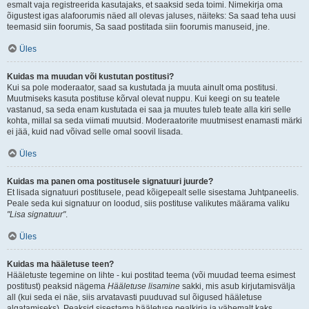
esmalt vaja registreerida kasutajaks, et saaksid seda toimi. Nimekirja oma
õigustest igas alafoorumis näed all olevas jaluses, näiteks: Sa saad teha uusi
teemasid siin foorumis, Sa saad postitada siin foorumis manuseid, jne.
Üles
Kuidas ma muudan või kustutan postitusi?
Kui sa pole moderaator, saad sa kustutada ja muuta ainult oma postitusi.
Muutmiseks kasuta postituse kõrval olevat nuppu. Kui keegi on su teatele
vastanud, sa seda enam kustutada ei saa ja muutes tuleb teate alla kiri selle
kohta, millal sa seda viimati muutsid. Moderaatorite muutmisest enamasti märki
ei jää, kuid nad võivad selle omal soovil lisada.
Üles
Kuidas ma panen oma postitusele signatuuri juurde?
Et lisada signatuuri postitusele, pead kõigepealt selle sisestama Juhtpaneelis.
Peale seda kui signatuur on loodud, siis postituse valikutes määrama valiku
"Lisa signatuur"
.
Üles
Kuidas ma hääletuse teen?
Hääletuste tegemine on lihte - kui postitad teema (või muudad teema esimest
postitust) peaksid nägema
Hääletuse lisamine
sakki, mis asub kirjutamisvälja
all (kui seda ei näe, siis arvatavasti puuduvad sul õigused hääletuse
algatamiseks). Peaksid sisestama hääletuse pealkirja ja vähemalt kaks