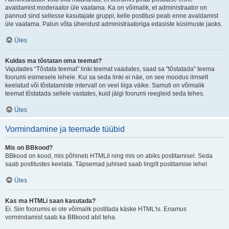
avaldamist moderaator üle vaatama. Ka on võimalik, et administraator on
pannud sind sellesse kasutajate gruppi, kelle postitusi peab enne avaldamist
üle vaatama. Palun võta ühendust administraatoriga edasiste küsimuste jaoks.
Üles
Kuidas ma tõstatan oma teemat?
Vajutades “Tõstata teemat” linki teemat vaadates, saad sa "tõstatada" teema
foorumi esimesele lehele. Kui sa seda linki ei näe, on see moodus ilmselt
keelatud või tõstatamiste intervall on veel liiga väike. Samuti on võimalik
teemat tõstatada sellele vastates, kuid jälgi foorumi reegleid seda tehes.
Üles
Vormindamine ja teemade tüübid
Mis on BBkood?
BBkood on kood, mis põhineb HTMLil ning mis on abiks postitamisel. Seda
saab postitustes keelata. Täpsemad juhised saab lingilt postitamise lehel.
Üles
Kas ma HTMLi saan kasutada?
Ei. Siin foorumis ei ole võimalik postitada käske HTML'is. Enamus
vormindamist saab ka BBkood abil teha.