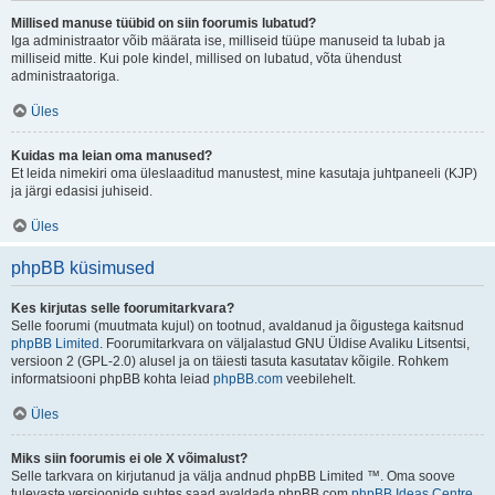
Millised manuse tüübid on siin foorumis lubatud?
Iga administraator võib määrata ise, milliseid tüüpe manuseid ta lubab ja
milliseid mitte. Kui pole kindel, millised on lubatud, võta ühendust
administraatoriga.
Üles
Kuidas ma leian oma manused?
Et leida nimekiri oma üleslaaditud manustest, mine kasutaja juhtpaneeli (KJP)
ja järgi edasisi juhiseid.
Üles
phpBB küsimused
Kes kirjutas selle foorumitarkvara?
Selle foorumi (muutmata kujul) on tootnud, avaldanud ja õigustega kaitsnud
phpBB Limited
. Foorumitarkvara on väljalastud GNU Üldise Avaliku Litsentsi,
versioon 2 (GPL-2.0) alusel ja on täiesti tasuta kasutatav kõigile. Rohkem
informatsiooni phpBB kohta leiad
phpBB.com
veebilehelt.
Üles
Miks siin foorumis ei ole X võimalust?
Selle tarkvara on kirjutanud ja välja andnud phpBB Limited ™. Oma soove
tulevaste versioonide suhtes saad avaldada phpBB.com
phpBB Ideas Centre