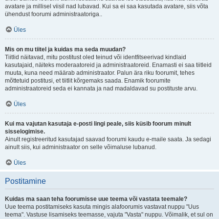
avatare ja millisel viisil nad lubavad. Kui sa ei saa kasutada avatare, siis võta
ühendust foorumi administraatoriga..
Üles
Mis on mu tiitel ja kuidas ma seda muudan?
Tiitlid näitavad, mitu postitust oled teinud või identfitseerivad kindlaid
kasutajaid, näiteks moderaatoreid ja administraatoreid. Enamasti ei saa tiitleid
muuta, kuna need määrab administraator. Palun ära riku foorumit, tehes
mõttetuid postitusi, et tiitlit kõrgemaks saada. Enamik foorumite
administraatoreid seda ei kannata ja nad madaldavad su postituste arvu.
Üles
Kui ma vajutan kasutaja e-posti lingi peale, siis küsib foorum minult
sisselogimise.
Ainult registreeritud kasutajad saavad foorumi kaudu e-maile saata. Ja sedagi
ainult siis, kui administraator on selle võimaluse lubanud.
Üles
Postitamine
Kuidas ma saan teha foorumisse uue teema või vastata teemale?
Uue teema postitamiseks kasuta mingis alafoorumis vastavat nuppu "Uus
teema". Vastuse lisamiseks teemasse, vajuta "Vasta" nuppu. Võimalik, et sul on