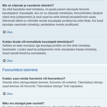
Mis on sõprade ja vaenlaste nimekiri?
Sa võid kasutada neid nimekirju, et saada parem ülevaade foorumi
kasutajatest. Kasutajate, kes on su sõprade nimekirjas, foorumiloleku staatust
näed oma juhtpaneelis ja seal saad ka neile kiiresti privaatsõnumi saata.
Olenevalt stiilist on võimalik nende kasutajate postitusi ka esile tõsta. Kui lisad
kasutaja vaenlaste nimekirja, peidetakse nende postitused.
Üles
Kuidas lisada või eemaldada kasutajaid nimekirjast?
Selleks on kaks moodust. Iga kasutaja profiilis on link ühte nimekirja
lisamiseks. Lisaks saad ka juhtpaneelis nime sisestades lisada nimekirja.
Saad samalt lehelt ka eemaldada.
Üles
Foorumitest otsimine
Kuidas saan otsida foorumist või foorumitest?
Sisesta sõna otsinguväljale teemas, foorumis või esilehel. Täiendatud otsingu
saad teemas või foorumis "Täiendatud otsingu" linki vajutades.
Üles
Miks mu otsingul pole vasteid?