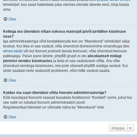
leheküljel, kus saad hääletada juba olemas olevate ideede eest, ning lisada
oma.
Üles
Kellega ma ühendust võtan solvava materjali ja/või juriidilise küsimuse
osas?
Iga administraatoriga võid kontakteeruda kes on “Meeskond” leheküljel välja
toodud. Kui ikka ei saa vastust, võta ühendust domeeninime omanikuga (tee
whois käsk
) või kui foorum jookseb tasuta teenusel, võta ühendust teenuse
pakkujaga. Palun pane tähele, phpBB grupil ei ole
absoluutselt midagi
pistmist nendes küsimustes
ja teda ei saa vastutusele võtta. Ära võta
ühendust nendega küsimuses, mis pole otseselt phpBB saidiga seotud. Kui
siiski saadad neile sedasorti probleemi, võid mitte vastust saada.
Üles
Kuidas ma saan ühendust võtta foorumi administraatoriga?
Kõik kasutajad foorumil saavad kasutada funktsiooni “Kontakt” vormi, juhul kui
see valik on lubatud foorumi administraatori poolt.
Registreeritud liikmetel on võimalik näha ka “Meeskond” linki.
Üles
Hüppa