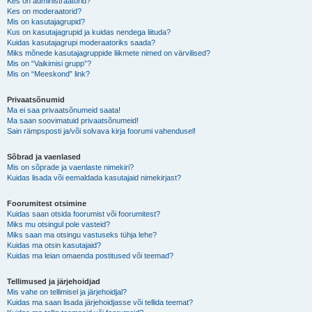
Kes on administraatorid?
Kes on moderaatorid?
Mis on kasutajagrupid?
Kus on kasutajagrupid ja kuidas nendega liituda?
Kuidas kasutajagrupi moderaatoriks saada?
Miks mõnede kasutajagruppide liikmete nimed on värvilised?
Mis on “Vaikimisi grupp”?
Mis on “Meeskond” link?
Privaatsõnumid
Ma ei saa privaatsõnumeid saata!
Ma saan soovimatuid privaatsõnumeid!
Sain rämpsposti ja/või solvava kirja foorumi vahendusel!
Sõbrad ja vaenlased
Mis on sõprade ja vaenlaste nimekiri?
Kuidas lisada või eemaldada kasutajaid nimekirjast?
Foorumitest otsimine
Kuidas saan otsida foorumist või foorumitest?
Miks mu otsingul pole vasteid?
Miks saan ma otsingu vastuseks tühja lehe?
Kuidas ma otsin kasutajaid?
Kuidas ma leian omaenda postitused või teemad?
Tellimused ja järjehoidjad
Mis vahe on tellimisel ja järjehoidjal?
Kuidas ma saan lisada järjehoidjasse või tellida teemat?