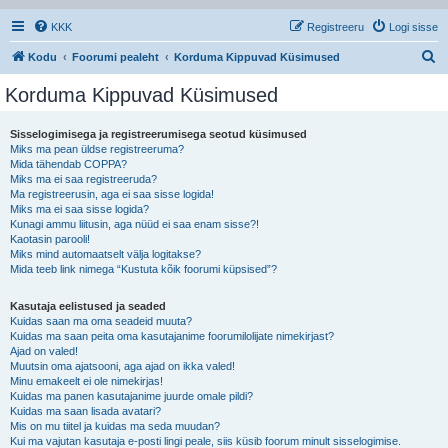
KKK
Registreeru
Logi sisse
O
Kodu
Foorumi pealeht
Korduma Kippuvad Küsimused
t
Korduma Kippuvad Küsimused
s
i
Sisselogimisega ja registreerumisega seotud küsimused
Miks ma pean üldse registreeruma?
Mida tähendab COPPA?
Miks ma ei saa registreeruda?
Ma registreerusin, aga ei saa sisse logida!
Miks ma ei saa sisse logida?
Kunagi ammu liitusin, aga nüüd ei saa enam sisse?!
Kaotasin parooli!
Miks mind automaatselt välja logitakse?
Mida teeb link nimega “Kustuta kõik foorumi küpsised”?
Kasutaja eelistused ja seaded
Kuidas saan ma oma seadeid muuta?
Kuidas ma saan peita oma kasutajanime foorumilolijate nimekirjast?
Ajad on valed!
Muutsin oma ajatsooni, aga ajad on ikka valed!
Minu emakeelt ei ole nimekirjas!
Kuidas ma panen kasutajanime juurde omale pildi?
Kuidas ma saan lisada avatari?
Mis on mu tiitel ja kuidas ma seda muudan?
Kui ma vajutan kasutaja e-posti lingi peale, siis küsib foorum minult sisselogimise.