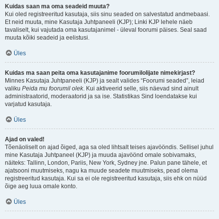
Kuidas saan ma oma seadeid muuta?
Kui oled registreeritud kasutaja, siis sinu seaded on salvestatud andmebaasi.
Et neid muuta, mine Kasutaja Juhtpaneeli (KJP); Linki KJP lehele näeb
tavaliselt, kui vajutada oma kasutajanimel - üleval foorumi päises. Seal saad
muuta kõiki seadeid ja eelistusi.
Üles
Kuidas ma saan peita oma kasutajanime foorumilolijate nimekirjast?
Minnes Kasutaja Juhtpaneeli (KJP) ja sealt valides “Foorumi seaded”, leiad
valiku
Peida mu foorumil olek
. Kui aktiveerid selle, siis näevad sind ainult
administraatorid, moderaatorid ja sa ise. Statistikas Sind loendatakse kui
varjatud kasutaja.
Üles
Ajad on valed!
Tõenäoliselt on ajad õiged, aga sa oled lihtsalt teises ajavööndis. Sellisel juhul
mine Kasutaja Juhtpaneel (KJP) ja muuda ajavöönd omale sobivamaks,
näiteks: Tallinn, London, Pariis, New York, Sydney jne. Palun pane tähele, et
ajatsooni muutmiseks, nagu ka muude seadete muutmiseks, pead olema
registreeritud kasutaja. Kui sa ei ole registreeritud kasutaja, siis ehk on nüüd
õige aeg luua omale konto.
Üles