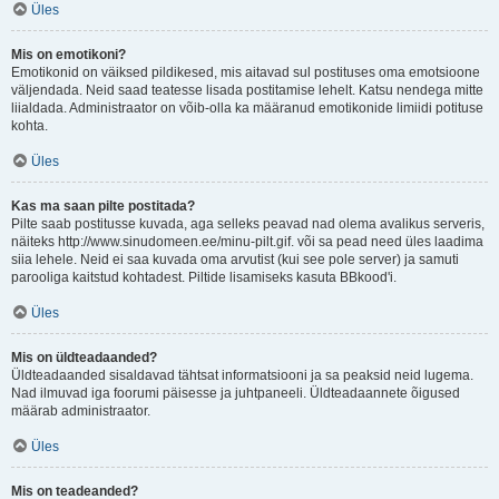
Üles
Mis on emotikoni?
Emotikonid on väiksed pildikesed, mis aitavad sul postituses oma emotsioone
väljendada. Neid saad teatesse lisada postitamise lehelt. Katsu nendega mitte
liialdada. Administraator on võib-olla ka määranud emotikonide limiidi potituse
kohta.
Üles
Kas ma saan pilte postitada?
Pilte saab postitusse kuvada, aga selleks peavad nad olema avalikus serveris,
näiteks http://www.sinudomeen.ee/minu-pilt.gif. või sa pead need üles laadima
siia lehele. Neid ei saa kuvada oma arvutist (kui see pole server) ja samuti
parooliga kaitstud kohtadest. Piltide lisamiseks kasuta BBkood'i.
Üles
Mis on üldteadaanded?
Üldteadaanded sisaldavad tähtsat informatsiooni ja sa peaksid neid lugema.
Nad ilmuvad iga foorumi päisesse ja juhtpaneeli. Üldteadaannete õigused
määrab administraator.
Üles
Mis on teadeanded?