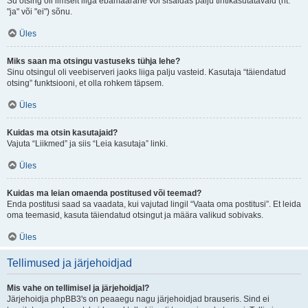
Su otsing oli ilmselt liiga ebamäärane või sisaldas palju tihtikasutatavaid (nt.
"ja" või "ei") sõnu.
Üles
Miks saan ma otsingu vastuseks tühja lehe?
Sinu otsingul oli veebiserveri jaoks liiga palju vasteid. Kasutaja “täiendatud
otsing” funktsiooni, et olla rohkem täpsem.
Üles
Kuidas ma otsin kasutajaid?
Vajuta “Liikmed” ja siis “Leia kasutaja” linki.
Üles
Kuidas ma leian omaenda postitused või teemad?
Enda postitusi saad sa vaadata, kui vajutad lingil “Vaata oma postitusi”. Et leida
oma teemasid, kasuta täiendatud otsingut ja määra valikud sobivaks.
Üles
Tellimused ja järjehoidjad
Mis vahe on tellimisel ja järjehoidjal?
Järjehoidja phpBB3's on peaaegu nagu järjehoidjad brauseris. Sind ei