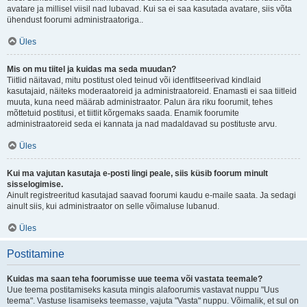
avatare ja millisel viisil nad lubavad. Kui sa ei saa kasutada avatare, siis võta
ühendust foorumi administraatoriga..
Üles
Mis on mu tiitel ja kuidas ma seda muudan?
Tiitlid näitavad, mitu postitust oled teinud või identfitseerivad kindlaid
kasutajaid, näiteks moderaatoreid ja administraatoreid. Enamasti ei saa tiitleid
muuta, kuna need määrab administraator. Palun ära riku foorumit, tehes
mõttetuid postitusi, et tiitlit kõrgemaks saada. Enamik foorumite
administraatoreid seda ei kannata ja nad madaldavad su postituste arvu.
Üles
Kui ma vajutan kasutaja e-posti lingi peale, siis küsib foorum minult
sisselogimise.
Ainult registreeritud kasutajad saavad foorumi kaudu e-maile saata. Ja sedagi
ainult siis, kui administraator on selle võimaluse lubanud.
Üles
Postitamine
Kuidas ma saan teha foorumisse uue teema või vastata teemale?
Uue teema postitamiseks kasuta mingis alafoorumis vastavat nuppu "Uus
teema". Vastuse lisamiseks teemasse, vajuta "Vasta" nuppu. Võimalik, et sul on