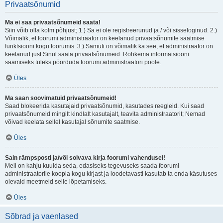
Privaatsõnumid
Ma ei saa privaatsõnumeid saata!
Siin võib olla kolm põhjust; 1.) Sa ei ole registreerunud ja / või sisseloginud. 2.)
Võimalik, et foorumi administraator on keelanud privaatsõnumite saatmise
funktsiooni kogu foorumis. 3.) Samuti on võimalik ka see, et administraator on
keelanud just Sinul saata privaatsõnumeid. Rohkema informatsiooni
saamiseks tuleks pöörduda foorumi administraatori poole.
Üles
Ma saan soovimatuid privaatsõnumeid!
Saad blokeerida kasutajaid privaatsõnumid, kasutades reegleid. Kui saad
privaatsõnumeid mingilt kindlalt kasutajalt, teavita administraatorit; Nemad
võivad keelata sellel kasutajal sõnumite saatmise.
Üles
Sain rämpsposti ja/või solvava kirja foorumi vahendusel!
Meil on kahju kuulda seda, edasiseks tegevuseks saada foorumi
administraatorile koopia kogu kirjast ja loodetavasti kasutab ta enda käsutuses
olevaid meetmeid selle lõpetamiseks.
Üles
Sõbrad ja vaenlased