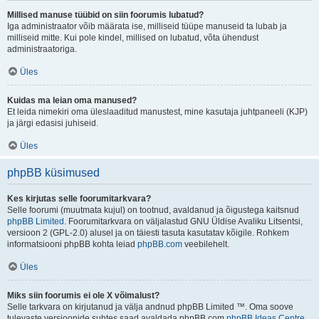
Millised manuse tüübid on siin foorumis lubatud?
Iga administraator võib määrata ise, milliseid tüüpe manuseid ta lubab ja
milliseid mitte. Kui pole kindel, millised on lubatud, võta ühendust
administraatoriga.
Üles
Kuidas ma leian oma manused?
Et leida nimekiri oma üleslaaditud manustest, mine kasutaja juhtpaneeli (KJP)
ja järgi edasisi juhiseid.
Üles
phpBB küsimused
Kes kirjutas selle foorumitarkvara?
Selle foorumi (muutmata kujul) on tootnud, avaldanud ja õigustega kaitsnud
phpBB Limited
. Foorumitarkvara on väljalastud GNU Üldise Avaliku Litsentsi,
versioon 2 (GPL-2.0) alusel ja on täiesti tasuta kasutatav kõigile. Rohkem
informatsiooni phpBB kohta leiad
phpBB.com
veebilehelt.
Üles
Miks siin foorumis ei ole X võimalust?
Selle tarkvara on kirjutanud ja välja andnud phpBB Limited ™. Oma soove
tulevaste versioonide suhtes saad avaldada phpBB.com
phpBB Ideas Centre