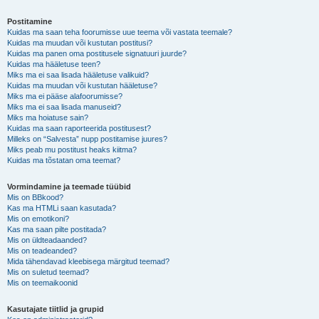
Postitamine
Kuidas ma saan teha foorumisse uue teema või vastata teemale?
Kuidas ma muudan või kustutan postitusi?
Kuidas ma panen oma postitusele signatuuri juurde?
Kuidas ma hääletuse teen?
Miks ma ei saa lisada hääletuse valikuid?
Kuidas ma muudan või kustutan hääletuse?
Miks ma ei pääse alafoorumisse?
Miks ma ei saa lisada manuseid?
Miks ma hoiatuse sain?
Kuidas ma saan raporteerida postitusest?
Milleks on “Salvesta” nupp postitamise juures?
Miks peab mu postitust heaks kiitma?
Kuidas ma tõstatan oma teemat?
Vormindamine ja teemade tüübid
Mis on BBkood?
Kas ma HTMLi saan kasutada?
Mis on emotikoni?
Kas ma saan pilte postitada?
Mis on üldteadaanded?
Mis on teadeanded?
Mida tähendavad kleebisega märgitud teemad?
Mis on suletud teemad?
Mis on teemaikoonid
Kasutajate tiitlid ja grupid