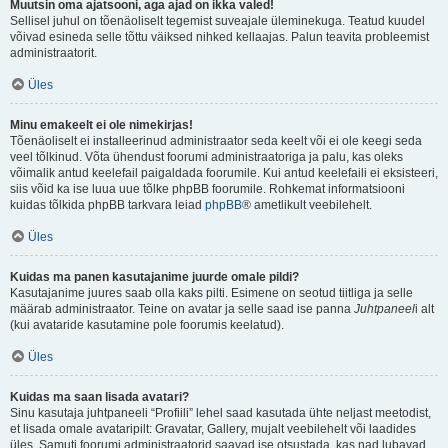
Muutsin oma ajatsooni, aga ajad on ikka valed!
Sellisel juhul on tõenäoliselt tegemist suveajale üleminekuga. Teatud kuudel
võivad esineda selle tõttu väiksed nihked kellaajas. Palun teavita probleemist
administraatorit.
Üles
Minu emakeelt ei ole nimekirjas!
Tõenäoliselt ei installeerinud administraator seda keelt või ei ole keegi seda
veel tõlkinud. Võta ühendust foorumi administraatoriga ja palu, kas oleks
võimalik antud keelefail paigaldada foorumile. Kui antud keelefaili ei eksisteeri,
siis võid ka ise luua uue tõlke phpBB foorumile. Rohkemat informatsiooni
kuidas tõlkida phpBB tarkvara leiad
phpBB
® ametlikult veebilehelt.
Üles
Kuidas ma panen kasutajanime juurde omale pildi?
Kasutajanime juures saab olla kaks pilti. Esimene on seotud tiitliga ja selle
määrab administraator. Teine on avatar ja selle saad ise panna
Juhtpaneel
i alt
(kui avataride kasutamine pole foorumis keelatud).
Üles
Kuidas ma saan lisada avatari?
Sinu kasutaja juhtpaneeli “Profiili” lehel saad kasutada ühte neljast meetodist,
et lisada omale avataripilt: Gravatar, Gallery, mujalt veebilehelt või laadides
üles. Samuti foorumi administraatorid saavad ise otsustada, kas nad lubavad