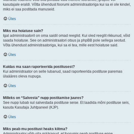
kasutajale eraldi. Võtta ühendust foorumi administraatoriga kui sa ei ole kindel,
miks ei saa postitada manuseid.
Üles
Miks ma hoiatuse sain?
Igal administraatoril on oma saidil omad reeglid. Kui oled reeglit rikkunud, võid
saada hoiatuse. See on administraatori otsus ja phpBB pole sellega seotud.
Võta ühendust administraatoriga, kui sa ei tea, mille eest hoiatuse said.
Üles
Kuidas ma saan raporteerida postitusest?
Kui administraator on selle lubanud, saad raporteerida postituse paremas
ülaääres oleva nupuga.
Üles
Milleks on “Salvesta” nupp postitamise juures?
See nupp lubab sul salvestada postituse seise. Et laadida mõni postituse seis,
kasuta Kasutaja Juhtpaneel (KJP).
Üles
Miks peab mu postitust heaks kiitma?
Administraator võib olla määranud, et foorumis peab postituse enne