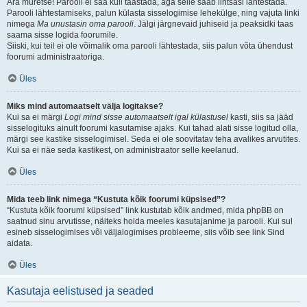
Ära muretse! Parooli ei saa küll taastada, aga selle saab lihtsasi lähtestada.
Parooli lähtestamiseks, palun külasta sisselogimise lehekülge, ning vajuta linki
nimega
Ma unustasin oma parooli
. Jälgi järgnevaid juhiseid ja peaksidki taas
saama sisse logida foorumile.
Siiski, kui teil ei ole võimalik oma parooli lähtestada, siis palun võta ühendust
foorumi administraatoriga.
Üles
Miks mind automaatselt välja logitakse?
Kui sa ei märgi
Logi mind sisse automaatselt igal külastusel
kasti, siis sa jääd
sisselogituks ainult foorumi kasutamise ajaks. Kui tahad alati sisse logitud olla,
märgi see kastike sisselogimisel. Seda ei ole soovitatav teha avalikes arvutites.
Kui sa ei näe seda kastikest, on administraator selle keelanud.
Üles
Mida teeb link nimega “Kustuta kõik foorumi küpsised”?
“Kustuta kõik foorumi küpsised” link kustutab kõik andmed, mida phpBB on
saatnud sinu arvutisse, näiteks hoida meeles kasutajanime ja parooli. Kui sul
esineb sisselogimises või väljalogimises probleeme, siis võib see link Sind
aidata.
Üles
Kasutaja eelistused ja seaded