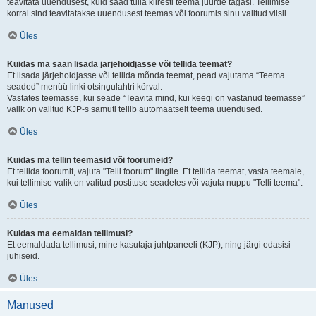
teavitata uuendusest, kuid saad tulla kiiresti teema juurde tagasi. Tellimise
korral sind teavitatakse uuendusest teemas või foorumis sinu valitud viisil.
Üles
Kuidas ma saan lisada järjehoidjasse või tellida teemat?
Et lisada järjehoidjasse või tellida mõnda teemat, pead vajutama “Teema
seaded” menüü linki otsingulahtri kõrval.
Vastates teemasse, kui seade “Teavita mind, kui keegi on vastanud teemasse”
valik on valitud KJP-s samuti tellib automaatselt teema uuendused.
Üles
Kuidas ma tellin teemasid või foorumeid?
Et tellida foorumit, vajuta "Telli foorum" lingile. Et tellida teemat, vasta teemale,
kui tellimise valik on valitud postituse seadetes või vajuta nuppu "Telli teema".
Üles
Kuidas ma eemaldan tellimusi?
Et eemaldada tellimusi, mine kasutaja juhtpaneeli (KJP), ning järgi edasisi
juhiseid.
Üles
Manused