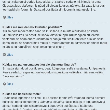
esmalt vaja registreerida kasutajaks, et saaksid seda toimi. Nimekirja oma
õigustest igas alafoorumis näed all olevas jaluses, näiteks: Sa saad teha uusi
teemasid siin foorumis, Sa saad postitada siin foorumis manuseid, jne.
Üles
Kuidas ma muudan või kustutan postitusi?
Kui sa pole moderaator, saad sa kustutada ja muuta ainult oma postitusi.
Muutmiseks kasuta postituse kõrval olevat nuppu. Kui keegi on su teatele
vastanud, sa seda enam kustutada ei saa ja muutes tuleb teate alla kiri selle
kohta, millal sa seda viimati muutsid. Moderaatorite muutmisest enamasti märki
ei jää, kuid nad võivad selle omal soovil lisada.
Üles
Kuidas ma panen oma postitusele signatuuri juurde?
Et lisada signatuuri postitusele, pead kõigepealt selle sisestama Juhtpaneelis.
Peale seda kui signatuur on loodud, siis postituse valikutes määrama valiku
"Lisa signatuur"
.
Üles
Kuidas ma hääletuse teen?
Hääletuste tegemine on lihte - kui postitad teema (või muudad teema esimest
postitust) peaksid nägema
Hääletuse lisamine
sakki, mis asub kirjutamisvälja
all (kui seda ei näe, siis arvatavasti puuduvad sul õigused hääletuse
algatamiseks). Peaksid sisestama hääletuse pealkirja ja vähemalt kaks