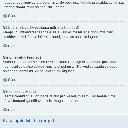
Teadeanded ilmuvad alafoorumis teiste postituste kohale ja sisaldavad tähtsat
informatsiooni, mida sa peaksid lugema.
Üles
Mida tähendavad kleebisega märgitud teemad?
Kleepsud ilmuvad teadaannete all ja vaid esimesel lehel foorumis. Nad
sisaldavad tihti tähtsat informatsiooni, mida sa peaksid lugema.
Üles
Mis on suletud teemad?
Suletud teemad on sellised teemad, kuhu kasutaja ei saa enam postitada.
Teemasid võidakse sulgeda mitmetel põhjustel. Ka võid sa saada sulgeda
omaenda teemasid, kui selleks on sul õigused.
Üles
Mis on teemaikoonid
Teemaikoonid on autori poolt valitud pildikesed, mis ilmuvad teema nime
kõrval foorumis ja näitavad, mis sisuga teema on.
Üles
Kasutajate tiitlid ja grupid