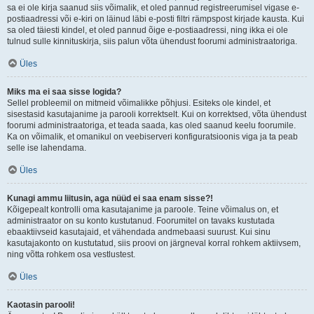
sa ei ole kirja saanud siis võimalik, et oled pannud registreerumisel vigase e-
postiaadressi või e-kiri on läinud läbi e-posti filtri rämpspost kirjade kausta. Kui
sa oled täiesti kindel, et oled pannud õige e-postiaadressi, ning ikka ei ole
tulnud sulle kinnituskirja, siis palun võta ühendust foorumi administraatoriga.
Üles
Miks ma ei saa sisse logida?
Sellel probleemil on mitmeid võimalikke põhjusi. Esiteks ole kindel, et
sisestasid kasutajanime ja parooli korrektselt. Kui on korrektsed, võta ühendust
foorumi administraatoriga, et teada saada, kas oled saanud keelu foorumile.
Ka on võimalik, et omanikul on veebiserveri konfiguratsioonis viga ja ta peab
selle ise lahendama.
Üles
Kunagi ammu liitusin, aga nüüd ei saa enam sisse?!
Kõigepealt kontrolli oma kasutajanime ja paroole. Teine võimalus on, et
administraator on su konto kustutanud. Foorumitel on tavaks kustutada
ebaaktiivseid kasutajaid, et vähendada andmebaasi suurust. Kui sinu
kasutajakonto on kustutatud, siis proovi on järgneval korral rohkem aktiivsem,
ning võtta rohkem osa vestlustest.
Üles
Kaotasin parooli!