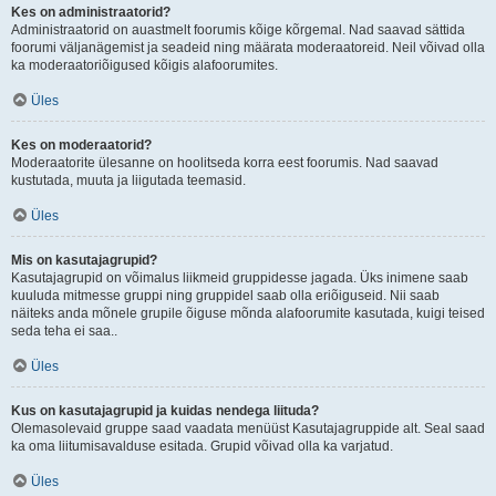
Kes on administraatorid?
Administraatorid on auastmelt foorumis kõige kõrgemal. Nad saavad sättida
foorumi väljanägemist ja seadeid ning määrata moderaatoreid. Neil võivad olla
ka moderaatoriõigused kõigis alafoorumites.
Üles
Kes on moderaatorid?
Moderaatorite ülesanne on hoolitseda korra eest foorumis. Nad saavad
kustutada, muuta ja liigutada teemasid.
Üles
Mis on kasutajagrupid?
Kasutajagrupid on võimalus liikmeid gruppidesse jagada. Üks inimene saab
kuuluda mitmesse gruppi ning gruppidel saab olla eriõiguseid. Nii saab
näiteks anda mõnele grupile õiguse mõnda alafoorumite kasutada, kuigi teised
seda teha ei saa..
Üles
Kus on kasutajagrupid ja kuidas nendega liituda?
Olemasolevaid gruppe saad vaadata menüüst Kasutajagruppide alt. Seal saad
ka oma liitumisavalduse esitada. Grupid võivad olla ka varjatud.
Üles