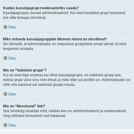
Kuidas kasutajagrupi moderaatoriks saada?
Kasutajagruppe loovad administraatorid. Kui oled huvitatud grupi loomisest,
siis võta temaga ühendust.
Üles
Miks mõnede kasutajagruppide liikmete nimed on värvilised?
On võimalik, et administraator on määranud gruppidele omad värvid, et neid
kergemini eristada.
Üles
Mis on “Vaikimisi grupp”?
Kui sa oled liige enamas kui ühes kasutajagrupis, on vaikimisi grupp see,
millise grupi värvi sinu nimi ilmub ja mille tiitel sul profiilis on. Administraator on
võib-olla lubanud sul vaikimisi gruppi muuta.
Üles
Mis on “Meeskond” link?
See lehekülg sisaldab infot, näiteks kes on administraatorid ja moderaatorid
ning milliseid foorumeid nad haldavad.
Üles