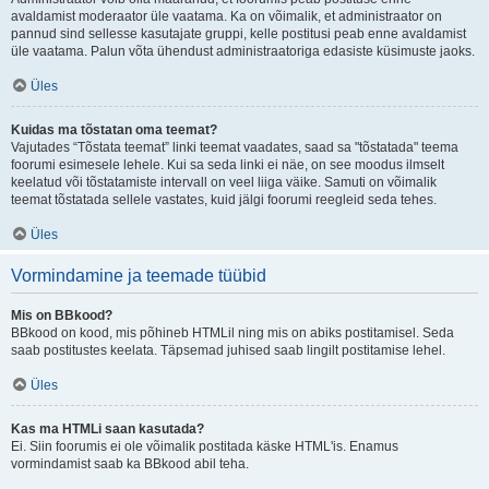
avaldamist moderaator üle vaatama. Ka on võimalik, et administraator on
pannud sind sellesse kasutajate gruppi, kelle postitusi peab enne avaldamist
üle vaatama. Palun võta ühendust administraatoriga edasiste küsimuste jaoks.
Üles
Kuidas ma tõstatan oma teemat?
Vajutades “Tõstata teemat” linki teemat vaadates, saad sa "tõstatada" teema
foorumi esimesele lehele. Kui sa seda linki ei näe, on see moodus ilmselt
keelatud või tõstatamiste intervall on veel liiga väike. Samuti on võimalik
teemat tõstatada sellele vastates, kuid jälgi foorumi reegleid seda tehes.
Üles
Vormindamine ja teemade tüübid
Mis on BBkood?
BBkood on kood, mis põhineb HTMLil ning mis on abiks postitamisel. Seda
saab postitustes keelata. Täpsemad juhised saab lingilt postitamise lehel.
Üles
Kas ma HTMLi saan kasutada?
Ei. Siin foorumis ei ole võimalik postitada käske HTML'is. Enamus
vormindamist saab ka BBkood abil teha.