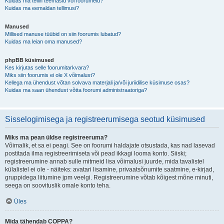
Kuidas ma tellin teemasid või foorumeid?
Kuidas ma eemaldan tellimusi?
Manused
Millised manuse tüübid on siin foorumis lubatud?
Kuidas ma leian oma manused?
phpBB küsimused
Kes kirjutas selle foorumitarkvara?
Miks siin foorumis ei ole X võimalust?
Kellega ma ühendust võtan solvava materjali ja/või juriidilise küsimuse osas?
Kuidas ma saan ühendust võtta foorumi administraatoriga?
Sisselogimisega ja registreerumisega seotud küsimused
Miks ma pean üldse registreeruma?
Võimalik, et sa ei peagi. See on foorumi haldajate otsustada, kas nad lasevad
postitada ilma registreerimiseta või pead ikkagi looma konto. Siiski;
registreerumine annab sulle mitmeid lisa võimalusi juurde, mida tavalistel
külalistel ei ole - näiteks: avatari lisamine, privaatsõnumite saatmine, e-kirjad,
gruppidega liitumine jpm veelgi. Registreerumine võtab kõigest mõne minuti,
seega on soovituslik omale konto teha.
Üles
Mida tähendab COPPA?