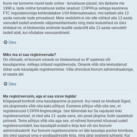
Kuna me tunneme muret laste online - turvalisuse pärast, siis täidame me
1998.a. laste online turvalisuse kaitse seadust. COPPA ja sellega kaasneva
FTC regulatsiooniga kehtestatakse USA föderaalseadus, mis kaitseb alla 13
aasta vanuste laste privaatsust. Meie veebileht ei ole ette nähtud alla 13 aasta
vanustelt lastelt andmete väljameelitamiseks ning meie kodulehed on üles
ehitatud nii, et blokeerida andmete teadlik vastuvõtt alla 13 aasta vanustelt
lastelt alati, kui nõutakse vanusandmeid.
Üles
Miks ma ei saa registreeruda?
On võimalik, et foorumi omanik on blokeerinud su IP aadressi või
kasutajanime, millega üritasid registreeruda. Omanik võib olla keelustanud
üldse uute kasutajate registreerimise. Võta ühendust foorum administraatoriga,
et saada abi.
Üles
Ma registreerusin, aga ei saa sisse logida!
Kõigepealt kontrolli oma kasutajanime ja parooli. Kui need on kindlasti õiged,
siis järgmiseks võib-olla kaks põhjust. Esimene põhjus võib-olla see, et
registreerusid COPPA tingimustega. See tähendab kui Sa vajutasid linki
registreerumisel, et oled alla 13. aasta vana, siis pead järgima Sulle saadetuid
juhiseid. Teine põhjus võib olla aga see, et mõned foorumid nõuavad uutelt
registreerumistelt, kas kasutajalt endalt e-kirja teel või siis foorumi
administraatorilt. Kui foorumi registreerumine on läbi kasutaja poolse kinnituse,
siis oled saanud oma e-postiaadressile kirja, ning järgi sealseid juhiseid. Kui