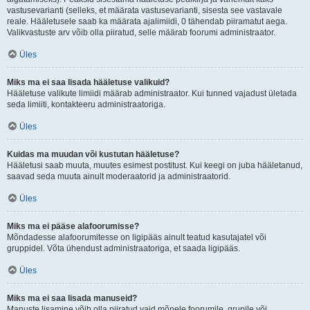
vastusevarianti (selleks, et määrata vastusevarianti, sisesta see vastavale
reale. Hääletusele saab ka määrata ajalimiidi, 0 tähendab piiramatut aega.
Valikvastuste arv võib olla piiratud, selle määrab foorumi administraator.
Üles
Miks ma ei saa lisada hääletuse valikuid?
Hääletuse valikute limiidi määrab administraator. Kui tunned vajadust ületada
seda limiiti, kontakteeru administraatoriga.
Üles
Kuidas ma muudan või kustutan hääletuse?
Hääletusi saab muuta, muutes esimest postitust. Kui keegi on juba hääletanud,
saavad seda muuta ainult moderaatorid ja administraatorid.
Üles
Miks ma ei pääse alafoorumisse?
Mõndadesse alafoorumitesse on ligipääs ainult teatud kasutajatel või
gruppidel. Võta ühendust administraatoriga, et saada ligipääs.
Üles
Miks ma ei saa lisada manuseid?
Manuste lisamine võib olla piiratud vaid mõnele foorumile, grupile või