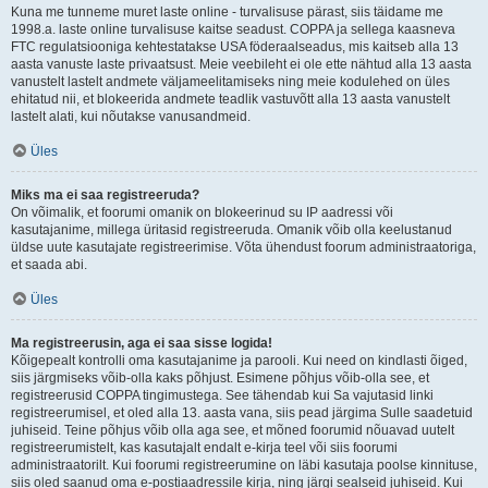
Kuna me tunneme muret laste online - turvalisuse pärast, siis täidame me
1998.a. laste online turvalisuse kaitse seadust. COPPA ja sellega kaasneva
FTC regulatsiooniga kehtestatakse USA föderaalseadus, mis kaitseb alla 13
aasta vanuste laste privaatsust. Meie veebileht ei ole ette nähtud alla 13 aasta
vanustelt lastelt andmete väljameelitamiseks ning meie kodulehed on üles
ehitatud nii, et blokeerida andmete teadlik vastuvõtt alla 13 aasta vanustelt
lastelt alati, kui nõutakse vanusandmeid.
Üles
Miks ma ei saa registreeruda?
On võimalik, et foorumi omanik on blokeerinud su IP aadressi või
kasutajanime, millega üritasid registreeruda. Omanik võib olla keelustanud
üldse uute kasutajate registreerimise. Võta ühendust foorum administraatoriga,
et saada abi.
Üles
Ma registreerusin, aga ei saa sisse logida!
Kõigepealt kontrolli oma kasutajanime ja parooli. Kui need on kindlasti õiged,
siis järgmiseks võib-olla kaks põhjust. Esimene põhjus võib-olla see, et
registreerusid COPPA tingimustega. See tähendab kui Sa vajutasid linki
registreerumisel, et oled alla 13. aasta vana, siis pead järgima Sulle saadetuid
juhiseid. Teine põhjus võib olla aga see, et mõned foorumid nõuavad uutelt
registreerumistelt, kas kasutajalt endalt e-kirja teel või siis foorumi
administraatorilt. Kui foorumi registreerumine on läbi kasutaja poolse kinnituse,
siis oled saanud oma e-postiaadressile kirja, ning järgi sealseid juhiseid. Kui