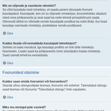
Mis on sõprade ja vaenlaste nimekiri?
Sa võid kasutada neid nimekirju, et saada parem ülevaade foorumi
kasutajatest. Kasutajate, kes on su sõprade nimekirjas, foorumiloleku staatust
näed oma juhtpaneelis ja seal saad ka neile kiiresti privaatsõnumi saata.
Olenevalt stiilist on võimalik nende kasutajate postitusi ka esile tõsta. Kui lisad
kasutaja vaenlaste nimekirja, peidetakse nende postitused.
Üles
Kuidas lisada või eemaldada kasutajaid nimekirjast?
Selleks on kaks moodust. Iga kasutaja profiilis on link ühte nimekirja
lisamiseks. Lisaks saad ka juhtpaneelis nime sisestades lisada nimekirja.
Saad samalt lehelt ka eemaldada.
Üles
Foorumitest otsimine
Kuidas saan otsida foorumist või foorumitest?
Sisesta sõna otsinguväljale teemas, foorumis või esilehel. Täiendatud otsingu
saad teemas või foorumis "Täiendatud otsingu" linki vajutades.
Üles
Miks mu otsingul pole vasteid?