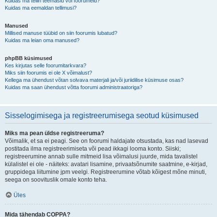
Kuidas ma tellin teemasid või foorumeid?
Kuidas ma eemaldan tellimusi?
Manused
Millised manuse tüübid on siin foorumis lubatud?
Kuidas ma leian oma manused?
phpBB küsimused
Kes kirjutas selle foorumitarkvara?
Miks siin foorumis ei ole X võimalust?
Kellega ma ühendust võtan solvava materjali ja/või juriidilise küsimuse osas?
Kuidas ma saan ühendust võtta foorumi administraatoriga?
Sisselogimisega ja registreerumisega seotud küsimused
Miks ma pean üldse registreeruma?
Võimalik, et sa ei peagi. See on foorumi haldajate otsustada, kas nad lasevad
postitada ilma registreerimiseta või pead ikkagi looma konto. Siiski;
registreerumine annab sulle mitmeid lisa võimalusi juurde, mida tavalistel
külalistel ei ole - näiteks: avatari lisamine, privaatsõnumite saatmine, e-kirjad,
gruppidega liitumine jpm veelgi. Registreerumine võtab kõigest mõne minuti,
seega on soovituslik omale konto teha.
Üles
Mida tähendab COPPA?