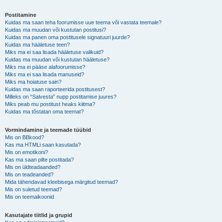
Postitamine
Kuidas ma saan teha foorumisse uue teema või vastata teemale?
Kuidas ma muudan või kustutan postitusi?
Kuidas ma panen oma postitusele signatuuri juurde?
Kuidas ma hääletuse teen?
Miks ma ei saa lisada hääletuse valikuid?
Kuidas ma muudan või kustutan hääletuse?
Miks ma ei pääse alafoorumisse?
Miks ma ei saa lisada manuseid?
Miks ma hoiatuse sain?
Kuidas ma saan raporteerida postitusest?
Milleks on “Salvesta” nupp postitamise juures?
Miks peab mu postitust heaks kiitma?
Kuidas ma tõstatan oma teemat?
Vormindamine ja teemade tüübid
Mis on BBkood?
Kas ma HTMLi saan kasutada?
Mis on emotikoni?
Kas ma saan pilte postitada?
Mis on üldteadaanded?
Mis on teadeanded?
Mida tähendavad kleebisega märgitud teemad?
Mis on suletud teemad?
Mis on teemaikoonid
Kasutajate tiitlid ja grupid