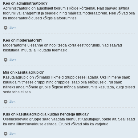
Kes on administraatorid?
Administraatorid on auastmelt foorumis kõige kõrgemal. Nad saavad sättida
foorumi väljanägemist ja seadeid ning määrata moderaatoreid. Neil võivad olla
ka moderaatoriõigused kõigis alafoorumites.
Üles
Kes on moderaatorid?
Moderaatorite ülesanne on hoolitseda korra eest foorumis. Nad saavad
kustutada, muuta ja liigutada teemasid.
Üles
Mis on kasutajagrupid?
Kasutajagrupid on võimalus liikmeid gruppidesse jagada. Üks inimene saab
kuuluda mitmesse gruppi ning gruppidel saab olla eriõiguseid. Nii saab
näiteks anda mõnele grupile õiguse mõnda alafoorumite kasutada, kuigi teised
seda teha ei saa..
Üles
Kus on kasutajagrupid ja kuidas nendega liituda?
Olemasolevaid gruppe saad vaadata menüüst Kasutajagruppide alt. Seal saad
ka oma liitumisavalduse esitada. Grupid võivad olla ka varjatud.
Üles