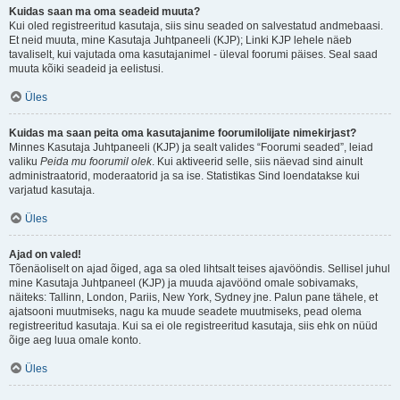
Kuidas saan ma oma seadeid muuta?
Kui oled registreeritud kasutaja, siis sinu seaded on salvestatud andmebaasi.
Et neid muuta, mine Kasutaja Juhtpaneeli (KJP); Linki KJP lehele näeb
tavaliselt, kui vajutada oma kasutajanimel - üleval foorumi päises. Seal saad
muuta kõiki seadeid ja eelistusi.
Üles
Kuidas ma saan peita oma kasutajanime foorumilolijate nimekirjast?
Minnes Kasutaja Juhtpaneeli (KJP) ja sealt valides “Foorumi seaded”, leiad
valiku
Peida mu foorumil olek
. Kui aktiveerid selle, siis näevad sind ainult
administraatorid, moderaatorid ja sa ise. Statistikas Sind loendatakse kui
varjatud kasutaja.
Üles
Ajad on valed!
Tõenäoliselt on ajad õiged, aga sa oled lihtsalt teises ajavööndis. Sellisel juhul
mine Kasutaja Juhtpaneel (KJP) ja muuda ajavöönd omale sobivamaks,
näiteks: Tallinn, London, Pariis, New York, Sydney jne. Palun pane tähele, et
ajatsooni muutmiseks, nagu ka muude seadete muutmiseks, pead olema
registreeritud kasutaja. Kui sa ei ole registreeritud kasutaja, siis ehk on nüüd
õige aeg luua omale konto.
Üles