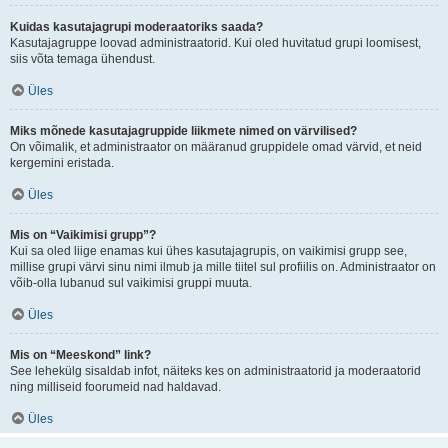
Kuidas kasutajagrupi moderaatoriks saada?
Kasutajagruppe loovad administraatorid. Kui oled huvitatud grupi loomisest,
siis võta temaga ühendust.
Üles
Miks mõnede kasutajagruppide liikmete nimed on värvilised?
On võimalik, et administraator on määranud gruppidele omad värvid, et neid
kergemini eristada.
Üles
Mis on “Vaikimisi grupp”?
Kui sa oled liige enamas kui ühes kasutajagrupis, on vaikimisi grupp see,
millise grupi värvi sinu nimi ilmub ja mille tiitel sul profiilis on. Administraator on
võib-olla lubanud sul vaikimisi gruppi muuta.
Üles
Mis on “Meeskond” link?
See lehekülg sisaldab infot, näiteks kes on administraatorid ja moderaatorid
ning milliseid foorumeid nad haldavad.
Üles