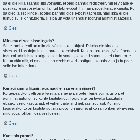
sa ei ole kirja saanud siis võimalik, et oled pannud registreerumisel vigase e-
postiaadressi või e-kiri on läinud läbi e-posti filtri rämpspost kirjade kausta. Kui
sa oled täiesti kindel, et oled pannud õige e-postiaadressi, ning ikka ei ole
tulnud sulle kinnituskirja, siis palun võta ühendust foorumi administraatoriga.
Üles
Miks ma ei saa sisse logida?
Sellel probleemil on mitmeid võimalikke põhjusi. Esiteks ole kindel, et
sisestasid kasutajanime ja parooli korrektselt. Kui on korrektsed, võta ühendust
foorumi administraatoriga, et teada saada, kas oled saanud keelu foorumile.
Ka on võimalik, et omanikul on veebiserveri konfiguratsioonis viga ja ta peab
selle ise lahendama.
Üles
Kunagi ammu liitusin, aga nüüd ei saa enam sisse?!
Kõigepealt kontrolli oma kasutajanime ja paroole. Teine võimalus on, et
administraator on su konto kustutanud. Foorumitel on tavaks kustutada
ebaaktiivseid kasutajaid, et vähendada andmebaasi suurust. Kui sinu
kasutajakonto on kustutatud, siis proovi on järgneval korral rohkem aktiivsem,
ning võtta rohkem osa vestlustest.
Üles
Kaotasin parooli!