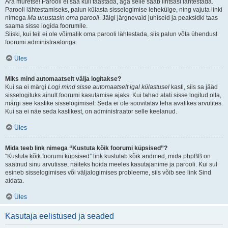
Ära muretse! Parooli ei saa küll taastada, aga selle saab lihtsasi lähtestada.
Parooli lähtestamiseks, palun külasta sisselogimise lehekülge, ning vajuta linki
nimega
Ma unustasin oma parooli
. Jälgi järgnevaid juhiseid ja peaksidki taas
saama sisse logida foorumile.
Siiski, kui teil ei ole võimalik oma parooli lähtestada, siis palun võta ühendust
foorumi administraatoriga.
Üles
Miks mind automaatselt välja logitakse?
Kui sa ei märgi
Logi mind sisse automaatselt igal külastusel
kasti, siis sa jääd
sisselogituks ainult foorumi kasutamise ajaks. Kui tahad alati sisse logitud olla,
märgi see kastike sisselogimisel. Seda ei ole soovitatav teha avalikes arvutites.
Kui sa ei näe seda kastikest, on administraator selle keelanud.
Üles
Mida teeb link nimega “Kustuta kõik foorumi küpsised”?
“Kustuta kõik foorumi küpsised” link kustutab kõik andmed, mida phpBB on
saatnud sinu arvutisse, näiteks hoida meeles kasutajanime ja parooli. Kui sul
esineb sisselogimises või väljalogimises probleeme, siis võib see link Sind
aidata.
Üles
Kasutaja eelistused ja seaded