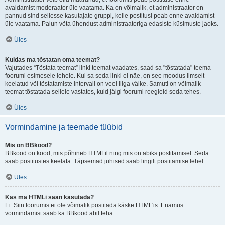
avaldamist moderaator üle vaatama. Ka on võimalik, et administraator on
pannud sind sellesse kasutajate gruppi, kelle postitusi peab enne avaldamist
üle vaatama. Palun võta ühendust administraatoriga edasiste küsimuste jaoks.
Üles
Kuidas ma tõstatan oma teemat?
Vajutades “Tõstata teemat” linki teemat vaadates, saad sa "tõstatada" teema
foorumi esimesele lehele. Kui sa seda linki ei näe, on see moodus ilmselt
keelatud või tõstatamiste intervall on veel liiga väike. Samuti on võimalik
teemat tõstatada sellele vastates, kuid jälgi foorumi reegleid seda tehes.
Üles
Vormindamine ja teemade tüübid
Mis on BBkood?
BBkood on kood, mis põhineb HTMLil ning mis on abiks postitamisel. Seda
saab postitustes keelata. Täpsemad juhised saab lingilt postitamise lehel.
Üles
Kas ma HTMLi saan kasutada?
Ei. Siin foorumis ei ole võimalik postitada käske HTML'is. Enamus
vormindamist saab ka BBkood abil teha.