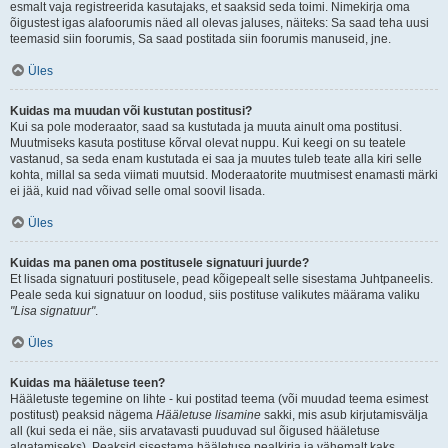
esmalt vaja registreerida kasutajaks, et saaksid seda toimi. Nimekirja oma
õigustest igas alafoorumis näed all olevas jaluses, näiteks: Sa saad teha uusi
teemasid siin foorumis, Sa saad postitada siin foorumis manuseid, jne.
Üles
Kuidas ma muudan või kustutan postitusi?
Kui sa pole moderaator, saad sa kustutada ja muuta ainult oma postitusi.
Muutmiseks kasuta postituse kõrval olevat nuppu. Kui keegi on su teatele
vastanud, sa seda enam kustutada ei saa ja muutes tuleb teate alla kiri selle
kohta, millal sa seda viimati muutsid. Moderaatorite muutmisest enamasti märki
ei jää, kuid nad võivad selle omal soovil lisada.
Üles
Kuidas ma panen oma postitusele signatuuri juurde?
Et lisada signatuuri postitusele, pead kõigepealt selle sisestama Juhtpaneelis.
Peale seda kui signatuur on loodud, siis postituse valikutes määrama valiku
"Lisa signatuur"
.
Üles
Kuidas ma hääletuse teen?
Hääletuste tegemine on lihte - kui postitad teema (või muudad teema esimest
postitust) peaksid nägema
Hääletuse lisamine
sakki, mis asub kirjutamisvälja
all (kui seda ei näe, siis arvatavasti puuduvad sul õigused hääletuse
algatamiseks). Peaksid sisestama hääletuse pealkirja ja vähemalt kaks