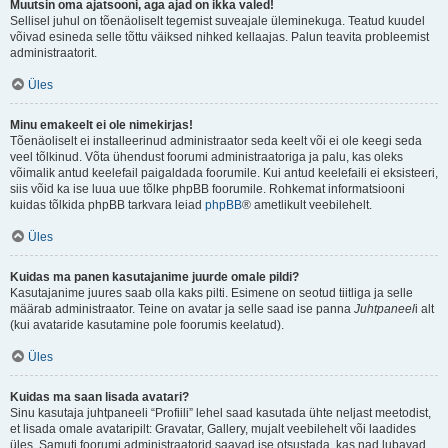
Muutsin oma ajatsooni, aga ajad on ikka valed!
Sellisel juhul on tõenäoliselt tegemist suveajale üleminekuga. Teatud kuudel
võivad esineda selle tõttu väiksed nihked kellaajas. Palun teavita probleemist
administraatorit.
Üles
Minu emakeelt ei ole nimekirjas!
Tõenäoliselt ei installeerinud administraator seda keelt või ei ole keegi seda
veel tõlkinud. Võta ühendust foorumi administraatoriga ja palu, kas oleks
võimalik antud keelefail paigaldada foorumile. Kui antud keelefaili ei eksisteeri,
siis võid ka ise luua uue tõlke phpBB foorumile. Rohkemat informatsiooni
kuidas tõlkida phpBB tarkvara leiad
phpBB
® ametlikult veebilehelt.
Üles
Kuidas ma panen kasutajanime juurde omale pildi?
Kasutajanime juures saab olla kaks pilti. Esimene on seotud tiitliga ja selle
määrab administraator. Teine on avatar ja selle saad ise panna
Juhtpaneel
i alt
(kui avataride kasutamine pole foorumis keelatud).
Üles
Kuidas ma saan lisada avatari?
Sinu kasutaja juhtpaneeli “Profiili” lehel saad kasutada ühte neljast meetodist,
et lisada omale avataripilt: Gravatar, Gallery, mujalt veebilehelt või laadides
üles. Samuti foorumi administraatorid saavad ise otsustada, kas nad lubavad