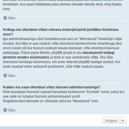
leheküljel, kus saad hääletada juba olemas olevate ideede eest, ning lisada
oma.
Üles
Kellega ma ühendust võtan solvava materjali ja/või juriidilise küsimuse
osas?
Iga administraatoriga võid kontakteeruda kes on “Meeskond” leheküljel välja
toodud. Kui ikka ei saa vastust, võta ühendust domeeninime omanikuga (tee
whois käsk
) või kui foorum jookseb tasuta teenusel, võta ühendust teenuse
pakkujaga. Palun pane tähele, phpBB grupil ei ole
absoluutselt midagi
pistmist nendes küsimustes
ja teda ei saa vastutusele võtta. Ära võta
ühendust nendega küsimuses, mis pole otseselt phpBB saidiga seotud. Kui
siiski saadad neile sedasorti probleemi, võid mitte vastust saada.
Üles
Kuidas ma saan ühendust võtta foorumi administraatoriga?
Kõik kasutajad foorumil saavad kasutada funktsiooni “Kontakt” vormi, juhul kui
see valik on lubatud foorumi administraatori poolt.
Registreeritud liikmetel on võimalik näha ka “Meeskond” linki.
Üles
Hüppa