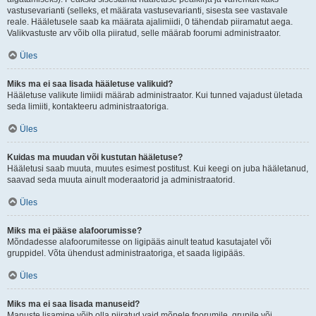
vastusevarianti (selleks, et määrata vastusevarianti, sisesta see vastavale
reale. Hääletusele saab ka määrata ajalimiidi, 0 tähendab piiramatut aega.
Valikvastuste arv võib olla piiratud, selle määrab foorumi administraator.
Üles
Miks ma ei saa lisada hääletuse valikuid?
Hääletuse valikute limiidi määrab administraator. Kui tunned vajadust ületada
seda limiiti, kontakteeru administraatoriga.
Üles
Kuidas ma muudan või kustutan hääletuse?
Hääletusi saab muuta, muutes esimest postitust. Kui keegi on juba hääletanud,
saavad seda muuta ainult moderaatorid ja administraatorid.
Üles
Miks ma ei pääse alafoorumisse?
Mõndadesse alafoorumitesse on ligipääs ainult teatud kasutajatel või
gruppidel. Võta ühendust administraatoriga, et saada ligipääs.
Üles
Miks ma ei saa lisada manuseid?
Manuste lisamine võib olla piiratud vaid mõnele foorumile, grupile või