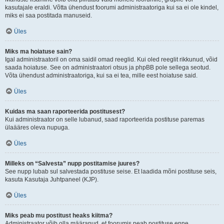
kasutajale eraldi. Võtta ühendust foorumi administraatoriga kui sa ei ole kindel,
miks ei saa postitada manuseid.
Üles
Miks ma hoiatuse sain?
Igal administraatoril on oma saidil omad reeglid. Kui oled reeglit rikkunud, võid
saada hoiatuse. See on administraatori otsus ja phpBB pole sellega seotud.
Võta ühendust administraatoriga, kui sa ei tea, mille eest hoiatuse said.
Üles
Kuidas ma saan raporteerida postitusest?
Kui administraator on selle lubanud, saad raporteerida postituse paremas
ülaääres oleva nupuga.
Üles
Milleks on “Salvesta” nupp postitamise juures?
See nupp lubab sul salvestada postituse seise. Et laadida mõni postituse seis,
kasuta Kasutaja Juhtpaneel (KJP).
Üles
Miks peab mu postitust heaks kiitma?
Administraator võib olla määranud, et foorumis peab postituse enne