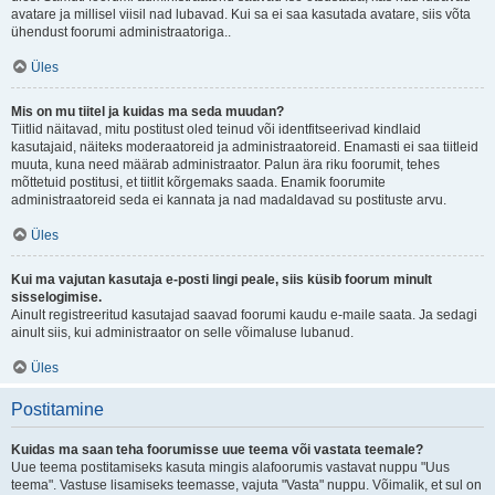
avatare ja millisel viisil nad lubavad. Kui sa ei saa kasutada avatare, siis võta
ühendust foorumi administraatoriga..
Üles
Mis on mu tiitel ja kuidas ma seda muudan?
Tiitlid näitavad, mitu postitust oled teinud või identfitseerivad kindlaid
kasutajaid, näiteks moderaatoreid ja administraatoreid. Enamasti ei saa tiitleid
muuta, kuna need määrab administraator. Palun ära riku foorumit, tehes
mõttetuid postitusi, et tiitlit kõrgemaks saada. Enamik foorumite
administraatoreid seda ei kannata ja nad madaldavad su postituste arvu.
Üles
Kui ma vajutan kasutaja e-posti lingi peale, siis küsib foorum minult
sisselogimise.
Ainult registreeritud kasutajad saavad foorumi kaudu e-maile saata. Ja sedagi
ainult siis, kui administraator on selle võimaluse lubanud.
Üles
Postitamine
Kuidas ma saan teha foorumisse uue teema või vastata teemale?
Uue teema postitamiseks kasuta mingis alafoorumis vastavat nuppu "Uus
teema". Vastuse lisamiseks teemasse, vajuta "Vasta" nuppu. Võimalik, et sul on