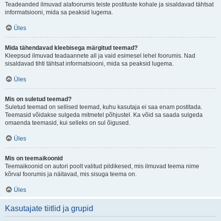
Teadeanded ilmuvad alafoorumis teiste postituste kohale ja sisaldavad tähtsat
informatsiooni, mida sa peaksid lugema.
Üles
Mida tähendavad kleebisega märgitud teemad?
Kleepsud ilmuvad teadaannete all ja vaid esimesel lehel foorumis. Nad
sisaldavad tihti tähtsat informatsiooni, mida sa peaksid lugema.
Üles
Mis on suletud teemad?
Suletud teemad on sellised teemad, kuhu kasutaja ei saa enam postitada.
Teemasid võidakse sulgeda mitmetel põhjustel. Ka võid sa saada sulgeda
omaenda teemasid, kui selleks on sul õigused.
Üles
Mis on teemaikoonid
Teemaikoonid on autori poolt valitud pildikesed, mis ilmuvad teema nime
kõrval foorumis ja näitavad, mis sisuga teema on.
Üles
Kasutajate tiitlid ja grupid