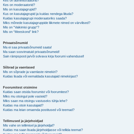
Kes on administraatorid?
Kes on moderaatorid?
Mis on kasutajagrupid?
Kus on kasutajagrupid ja kuidas nendega liituda?
Kuidas kasutajagrupi moderaatoriks saada?
Miks mõnede kasutajagruppide liikmete nimed on värvilised?
Mis on “Vaikimisi grupp”?
Mis on “Meeskond” link?
Privaatsõnumid
Ma ei saa privaatsõnumeid saata!
Ma saan soovimatuid privaatsõnumeid!
Sain rämpsposti ja/või solvava kirja foorumi vahendusel!
Sõbrad ja vaenlased
Mis on sõprade ja vaenlaste nimekiri?
Kuidas lisada või eemaldada kasutajaid nimekirjast?
Foorumitest otsimine
Kuidas saan otsida foorumist või foorumitest?
Miks mu otsingul pole vasteid?
Miks saan ma otsingu vastuseks tühja lehe?
Kuidas ma otsin kasutajaid?
Kuidas ma leian omaenda postitused või teemad?
Tellimused ja järjehoidjad
Mis vahe on tellimisel ja järjehoidjal?
Kuidas ma saan lisada järjehoidjasse või tellida teemat?