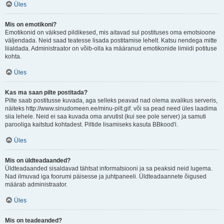
Üles
Mis on emotikoni?
Emotikonid on väiksed pildikesed, mis aitavad sul postituses oma emotsioone
väljendada. Neid saad teatesse lisada postitamise lehelt. Katsu nendega mitte
liialdada. Administraator on võib-olla ka määranud emotikonide limiidi potituse
kohta.
Üles
Kas ma saan pilte postitada?
Pilte saab postitusse kuvada, aga selleks peavad nad olema avalikus serveris,
näiteks http://www.sinudomeen.ee/minu-pilt.gif. või sa pead need üles laadima
siia lehele. Neid ei saa kuvada oma arvutist (kui see pole server) ja samuti
parooliga kaitstud kohtadest. Piltide lisamiseks kasuta BBkood'i.
Üles
Mis on üldteadaanded?
Üldteadaanded sisaldavad tähtsat informatsiooni ja sa peaksid neid lugema.
Nad ilmuvad iga foorumi päisesse ja juhtpaneeli. Üldteadaannete õigused
määrab administraator.
Üles
Mis on teadeanded?