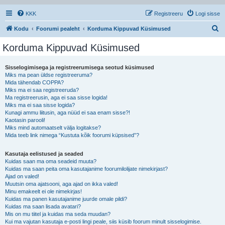
KKK
Registreeru
Logi sisse
O
Kodu
Foorumi pealeht
Korduma Kippuvad Küsimused
t
Korduma Kippuvad Küsimused
s
i
Sisselogimisega ja registreerumisega seotud küsimused
Miks ma pean üldse registreeruma?
Mida tähendab COPPA?
Miks ma ei saa registreeruda?
Ma registreerusin, aga ei saa sisse logida!
Miks ma ei saa sisse logida?
Kunagi ammu liitusin, aga nüüd ei saa enam sisse?!
Kaotasin parooli!
Miks mind automaatselt välja logitakse?
Mida teeb link nimega “Kustuta kõik foorumi küpsised”?
Kasutaja eelistused ja seaded
Kuidas saan ma oma seadeid muuta?
Kuidas ma saan peita oma kasutajanime foorumilolijate nimekirjast?
Ajad on valed!
Muutsin oma ajatsooni, aga ajad on ikka valed!
Minu emakeelt ei ole nimekirjas!
Kuidas ma panen kasutajanime juurde omale pildi?
Kuidas ma saan lisada avatari?
Mis on mu tiitel ja kuidas ma seda muudan?
Kui ma vajutan kasutaja e-posti lingi peale, siis küsib foorum minult sisselogimise.