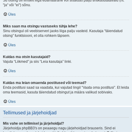
Su otsing oli ilmselt liiga ebamäärane või sisaldas palju tihtikasutatavaid (nt.
"ja" või "ei") sõnu.
Üles
Miks saan ma otsingu vastuseks tühja lehe?
Sinu otsingul oli veebiserveri jaoks liiga palju vasteid. Kasutaja “täiendatud
otsing” funktsiooni, et olla rohkem täpsem.
Üles
Kuidas ma otsin kasutajaid?
Vajuta “Liikmed” ja siis “Leia kasutaja” linki.
Üles
Kuidas ma leian omaenda postitused või teemad?
Enda postitusi saad sa vaadata, kui vajutad lingil “Vaata oma postitusi”. Et leida
oma teemasid, kasuta täiendatud otsingut ja määra valikud sobivaks.
Üles
Tellimused ja järjehoidjad
Mis vahe on tellimisel ja järjehoidjal?
Järjehoidja phpBB3's on peaaegu nagu järjehoidjad brauseris. Sind ei