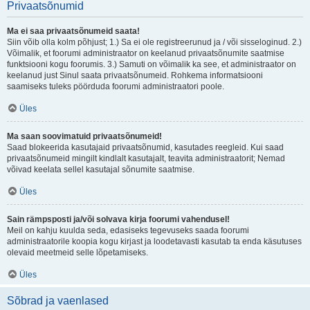
Privaatsõnumid
Ma ei saa privaatsõnumeid saata!
Siin võib olla kolm põhjust; 1.) Sa ei ole registreerunud ja / või sisseloginud. 2.)
Võimalik, et foorumi administraator on keelanud privaatsõnumite saatmise
funktsiooni kogu foorumis. 3.) Samuti on võimalik ka see, et administraator on
keelanud just Sinul saata privaatsõnumeid. Rohkema informatsiooni
saamiseks tuleks pöörduda foorumi administraatori poole.
Üles
Ma saan soovimatuid privaatsõnumeid!
Saad blokeerida kasutajaid privaatsõnumid, kasutades reegleid. Kui saad
privaatsõnumeid mingilt kindlalt kasutajalt, teavita administraatorit; Nemad
võivad keelata sellel kasutajal sõnumite saatmise.
Üles
Sain rämpsposti ja/või solvava kirja foorumi vahendusel!
Meil on kahju kuulda seda, edasiseks tegevuseks saada foorumi
administraatorile koopia kogu kirjast ja loodetavasti kasutab ta enda käsutuses
olevaid meetmeid selle lõpetamiseks.
Üles
Sõbrad ja vaenlased