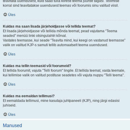
teavitata uuendusest, kuid saad tulla kiiresti teema juurde tagasi. Tellimise
korral sind teavitatakse uuendusest teemas või foorumis sinu valitud viisil.
Üles
Kuidas ma saan lisada järjehoidjasse või tellida teemat?
Et lisada järjehoidjasse või tellida mõnda teemat, pead vajutama “Teema
seaded” menüü linki otsingulahtri kõrval.
Vastates teemasse, kui seade “Teavita mind, kui keegi on vastanud teemasse”
valik on valitud KJP-s samuti tellib automaatselt teema uuendused.
Üles
Kuidas ma tellin teemasid või foorumeid?
Et tellida foorumit, vajuta "Telli foorum" lingile. Et tellida teemat, vasta teemale,
kui tellimise valik on valitud postituse seadetes või vajuta nuppu "Telli teema".
Üles
Kuidas ma eemaldan tellimusi?
Et eemaldada tellimusi, mine kasutaja juhtpaneeli (KJP), ning järgi edasisi
juhiseid.
Üles
Manused