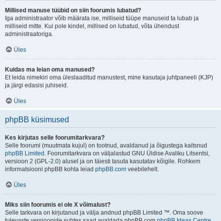
Millised manuse tüübid on siin foorumis lubatud?
Iga administraator võib määrata ise, milliseid tüüpe manuseid ta lubab ja
milliseid mitte. Kui pole kindel, millised on lubatud, võta ühendust
administraatoriga.
Üles
Kuidas ma leian oma manused?
Et leida nimekiri oma üleslaaditud manustest, mine kasutaja juhtpaneeli (KJP)
ja järgi edasisi juhiseid.
Üles
phpBB küsimused
Kes kirjutas selle foorumitarkvara?
Selle foorumi (muutmata kujul) on tootnud, avaldanud ja õigustega kaitsnud
phpBB Limited
. Foorumitarkvara on väljalastud GNU Üldise Avaliku Litsentsi,
versioon 2 (GPL-2.0) alusel ja on täiesti tasuta kasutatav kõigile. Rohkem
informatsiooni phpBB kohta leiad
phpBB.com
veebilehelt.
Üles
Miks siin foorumis ei ole X võimalust?
Selle tarkvara on kirjutanud ja välja andnud phpBB Limited ™. Oma soove
tulevaste versioonide suhtes saad avaldada phpBB.com
phpBB Ideas Centre