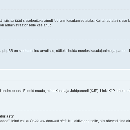
ti, siis sa jääd sisselogituks ainult foorumi kasutamise ajaks. Kui tahad alati sisse 
, on administraator selle keelanud.
a phpBB on saatnud sinu arvutisse, näiteks hoida meeles kasutajanime ja parooli. 
ud andmebaasi. Et neid muuta, mine Kasutaja Juhtpaneeli (KJP); Linki KJP lehele nä
kirjast?
aded”, leiad valiku
Peida mu foorumil olek
. Kui aktiveerid selle, siis näevad sind a