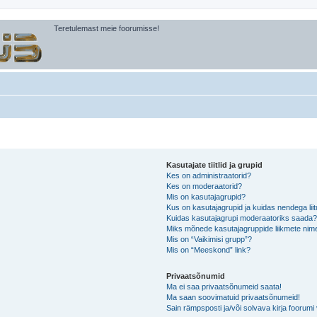
Teretulemast meie foorumisse!
Kasutajate tiitlid ja grupid
Kes on administraatorid?
Kes on moderaatorid?
Mis on kasutajagrupid?
Kus on kasutajagrupid ja kuidas nendega lii
Kuidas kasutajagrupi moderaatoriks saada
Miks mõnede kasutajagruppide liikmete nime
Mis on “Vaikimisi grupp”?
Mis on “Meeskond” link?
Privaatsõnumid
Ma ei saa privaatsõnumeid saata!
Ma saan soovimatuid privaatsõnumeid!
Sain rämpsposti ja/või solvava kirja foorum