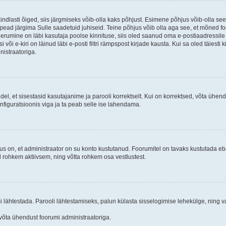
kindlasti õiged, siis järgmiseks võib-olla kaks põhjust. Esimene põhjus võib-olla s
iis pead järgima Sulle saadetuid juhiseid. Teine põhjus võib olla aga see, et mõned f
treerumine on läbi kasutaja poolse kinnituse, siis oled saanud oma e-postiaadressile ki
või e-kiri on läinud läbi e-posti filtri rämpspost kirjade kausta. Kui sa oled täiesti 
nistraatoriga.
ndel, et sisestasid kasutajanime ja parooli korrektselt. Kui on korrektsed, võta ühe
nfiguratsioonis viga ja ta peab selle ise lahendama.
us on, et administraator on su konto kustutanud. Foorumitel on tavaks kustutada e
al rohkem aktiivsem, ning võtta rohkem osa vestlustest.
si lähtestada. Parooli lähtestamiseks, palun külasta sisselogimise lehekülge, ning v
un võta ühendust foorumi administraatoriga.