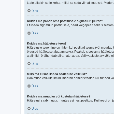
teate alla kiri selle kohta, millal sa seda viimati muutsid. Mode
Üles
Kuidas ma panen oma postitusele signatuuri juurde?
Et lisada signatuuri postitusele, pead kõigepealt selle sisesta
Üles
Kuidas ma hääletuse teen?
Hääletuste tegemine on lihte - kui postitad teema (või muuda
õigused hääletuse algatamiseks). Peaksid sisestama hääletuse p
ajalimiidi, 0 tähendab piiramatut aega. Valikvastuste arv võib ol
Üles
Miks ma ei saa lisada hääletuse valikuid?
Hääletuse valikute limiidi määrab administraator. Kui tunned vaj
Üles
Kuidas ma muudan või kustutan hääletuse?
Hääletusi saab muuta, muutes esimest postitust. Kui keegi on 
Üles