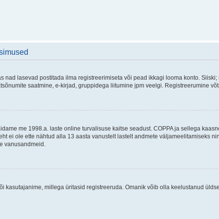
üsimused
as nad lasevad postitada ilma registreerimiseta või pead ikkagi looma konto. Siiski;
rivaatsõnumite saatmine, e-kirjad, gruppidega liitumine jpm veelgi. Registreerumine 
 täidame me 1998.a. laste online turvalisuse kaitse seadust. COPPA ja sellega kaa
leht ei ole ette nähtud alla 13 aasta vanustelt lastelt andmete väljameelitamiseks 
akse vanusandmeid.
õi kasutajanime, millega üritasid registreeruda. Omanik võib olla keelustanud ülds