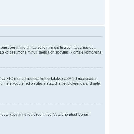
 registreerumine annab sulle mitmeid lisa võimalusi juurde,
võtab kõigest mõne minuti, seega on soovituslik omale konto teha.
sneva FTC regulatsiooniga kehtestatakse USA föderaalseadus,
ning meie kodulehed on üles ehitatud nii, et blokeerida andmete
e uute kasutajate registreerimise. Võta ühendust foorum