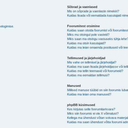
Sõbrad ja vaenlased
Mis on sõprade ja vaenlaste nimekiri?
Kuidas lisada või eemaldada kasutajaid nime
Foorumitest otsimine
selogimise.
Kuidas saan otsida foorumist või foorumites
Miks mu otsingul pole vasteid?
Miks saan ma otsingu vastuseks tühja lehe
Kuidas ma otsin kasutajaid?
Kuidas ma leian omaenda postitused või t
Tellimused ja järjehoidjad
Mis vahe on tellimisel ja järjehoidjal?
Kuidas ma saan lisada järjehoidjasse või tel
Kuidas ma tellin teemasid või foorumeid?
Kuidas ma eemaldan tellimusi?
Manused
Millised manuse tüübid on siin foorumis luba
Kuidas ma leian oma manused?
phpBB küsimused
Kes kirjutas selle foorumitarkvara?
Miks siin foorumis ei ole X võimalust?
Kellega ma ühendust võtan solvava materjali 
Kuidas ma saan ühendust võtta foorumi adm