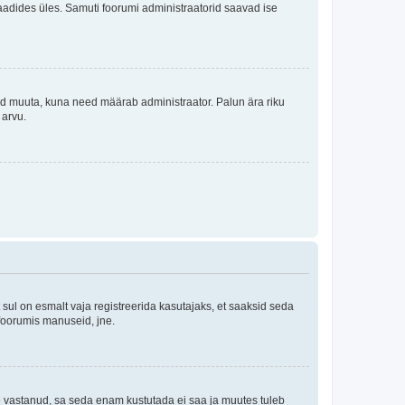
i laadides üles. Samuti foorumi administraatorid saavad ise
tleid muuta, kuna need määrab administraator. Palun ära riku
 arvu.
ul on esmalt vaja registreerida kasutajaks, et saaksid seda
 foorumis manuseid, jne.
le vastanud, sa seda enam kustutada ei saa ja muutes tuleb