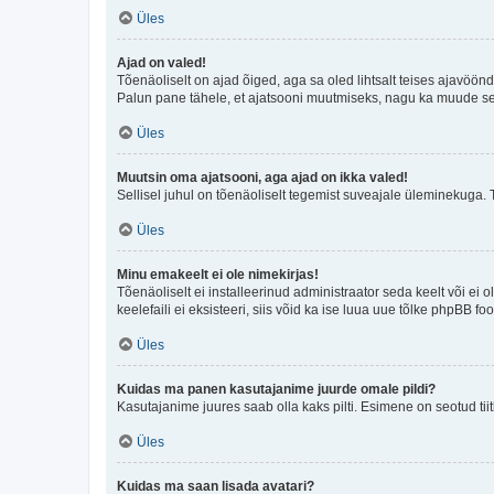
Üles
Ajad on valed!
Tõenäoliselt on ajad õiged, aga sa oled lihtsalt teises ajavöö
Palun pane tähele, et ajatsooni muutmiseks, nagu ka muude sead
Üles
Muutsin oma ajatsooni, aga ajad on ikka valed!
Sellisel juhul on tõenäoliselt tegemist suveajale üleminekuga. 
Üles
Minu emakeelt ei ole nimekirjas!
Tõenäoliselt ei installeerinud administraator seda keelt või ei 
keelefaili ei eksisteeri, siis võid ka ise luua uue tõlke phpBB 
Üles
Kuidas ma panen kasutajanime juurde omale pildi?
Kasutajanime juures saab olla kaks pilti. Esimene on seotud tii
Üles
Kuidas ma saan lisada avatari?