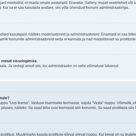
jast meetodist, et lisada omale avataripilt: Gravatar, Gallery, mujalt veebilehelt võ
d. Kui sa ei saa kasutada avatare, siis võta ühendust foorumi administraatoriga..
d kindlaid kasutajaid, näiteks moderaatoreid ja administraatoreid. Enamasti ei saa tii
. Enamik foorumite administraatoreid seda ei kannata ja nad madaldavad su postituste
m minult sisselogimise.
ata. Ja sedagi ainult siis, kui administraator on selle võimaluse lubanud.
emale?
ppu "Uus teema". Vastuse lisamiseks teemasse, vajuta "Vasta" nuppu. Võimalik, et s
 jaluses, näiteks: Sa saad teha uusi teemasid siin foorumis, Sa saad postitada siin
postitusi. Muutmiseks kasuta postituse kõrval olevat nuppu. Kui keegi on su teate