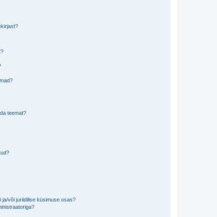
kirjast?
t?
?
eemad?
lida teemat?
tud?
ja/või juriidilise küsimuse osas?
inistraatoriga?