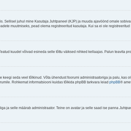
ndis. Sellisel juhul mine Kasutaja Juhtpaneel (KJP) ja muuda ajavöönd omale sobiva
ete muutmiseks, pead olema registreeritud kasutaja. Kui sa ei ole registreeritud 
Teatud kuudel võivad esineda selle tõttu väiksed nihked kellaajas. Palun teavita pro
ole keegi seda veel tõlkinud. Võta ühendust foorumi administraatoriga ja palu, kas 
foorumile. Rohkemat informatsiooni kuidas tõlkida phpBB tarkvara leiad
phpBB
® ametl
tliga ja selle määrab administraator. Teine on avatar ja selle saad ise panna
Juhtpa