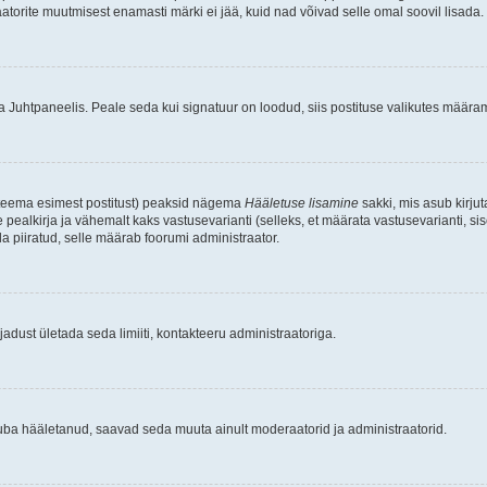
raatorite muutmisest enamasti märki ei jää, kuid nad võivad selle omal soovil lisada.
ma Juhtpaneelis. Peale seda kui signatuur on loodud, siis postituse valikutes määr
d teema esimest postitust) peaksid nägema
Hääletuse lisamine
sakki, mis asub kirjut
ealkirja ja vähemalt kaks vastusevarianti (selleks, et määrata vastusevarianti, s
la piiratud, selle määrab foorumi administraator.
adust ületada seda limiiti, kontakteeru administraatoriga.
juba hääletanud, saavad seda muuta ainult moderaatorid ja administraatorid.