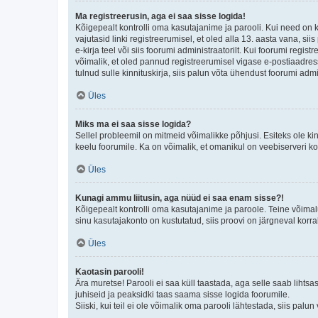
Ma registreerusin, aga ei saa sisse logida!
Kõigepealt kontrolli oma kasutajanime ja parooli. Kui need on 
vajutasid linki registreerumisel, et oled alla 13. aasta vana, s
e-kirja teel või siis foorumi administraatorilt. Kui foorumi regis
võimalik, et oled pannud registreerumisel vigase e-postiaadressi 
tulnud sulle kinnituskirja, siis palun võta ühendust foorumi admi
Üles
Miks ma ei saa sisse logida?
Sellel probleemil on mitmeid võimalikke põhjusi. Esiteks ole ki
keelu foorumile. Ka on võimalik, et omanikul on veebiserveri ko
Üles
Kunagi ammu liitusin, aga nüüd ei saa enam sisse?!
Kõigepealt kontrolli oma kasutajanime ja paroole. Teine võimal
sinu kasutajakonto on kustutatud, siis proovi on järgneval korr
Üles
Kaotasin parooli!
Ära muretse! Parooli ei saa küll taastada, aga selle saab lihtsa
juhiseid ja peaksidki taas saama sisse logida foorumile.
Siiski, kui teil ei ole võimalik oma parooli lähtestada, siis pal