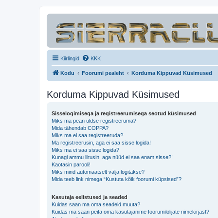
Kiirlingid
KKK
Kodu
Foorumi pealeht
Korduma Kippuvad Küsimused
Korduma Kippuvad Küsimused
Sisselogimisega ja registreerumisega seotud küsimused
Miks ma pean üldse registreeruma?
Mida tähendab COPPA?
Miks ma ei saa registreeruda?
Ma registreerusin, aga ei saa sisse logida!
Miks ma ei saa sisse logida?
Kunagi ammu liitusin, aga nüüd ei saa enam sisse?!
Kaotasin parooli!
Miks mind automaatselt välja logitakse?
Mida teeb link nimega “Kustuta kõik foorumi küpsised”?
Kasutaja eelistused ja seaded
Kuidas saan ma oma seadeid muuta?
Kuidas ma saan peita oma kasutajanime foorumilolijate nimekirjast?