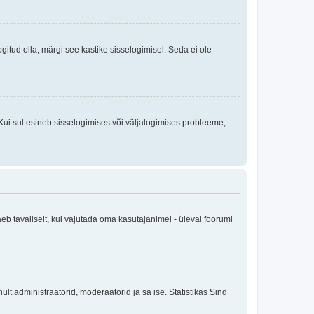
logitud olla, märgi see kastike sisselogimisel. Seda ei ole
Kui sul esineb sisselogimises või väljalogimises probleeme,
eb tavaliselt, kui vajutada oma kasutajanimel - üleval foorumi
inult administraatorid, moderaatorid ja sa ise. Statistikas Sind