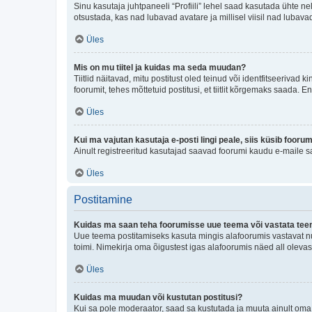
Sinu kasutaja juhtpaneeli “Profiili” lehel saad kasutada ühte nel
otsustada, kas nad lubavad avatare ja millisel viisil nad lubava
Üles
Mis on mu tiitel ja kuidas ma seda muudan?
Tiitlid näitavad, mitu postitust oled teinud või identfitseeriva
foorumit, tehes mõttetuid postitusi, et tiitlit kõrgemaks saada
Üles
Kui ma vajutan kasutaja e-posti lingi peale, siis küsib fooru
Ainult registreeritud kasutajad saavad foorumi kaudu e-maile sa
Üles
Postitamine
Kuidas ma saan teha foorumisse uue teema või vastata te
Uue teema postitamiseks kasuta mingis alafoorumis vastavat nu
toimi. Nimekirja oma õigustest igas alafoorumis näed all olevas
Üles
Kuidas ma muudan või kustutan postitusi?
Kui sa pole moderaator, saad sa kustutada ja muuta ainult oma 