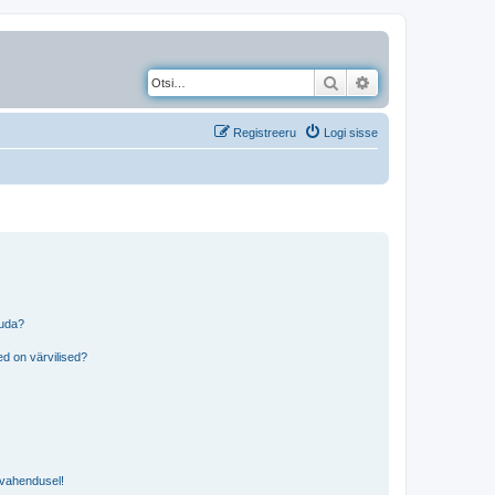
Otsi
Täiendatud otsing
Registreeru
Logi sisse
tuda?
?
d on värvilised?
i vahendusel!