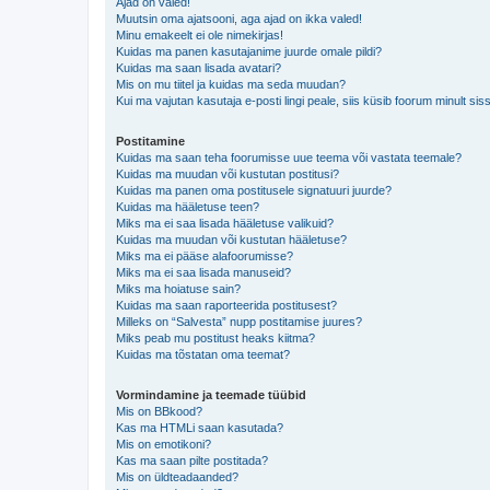
Ajad on valed!
Muutsin oma ajatsooni, aga ajad on ikka valed!
Minu emakeelt ei ole nimekirjas!
Kuidas ma panen kasutajanime juurde omale pildi?
Kuidas ma saan lisada avatari?
Mis on mu tiitel ja kuidas ma seda muudan?
Kui ma vajutan kasutaja e-posti lingi peale, siis küsib foorum minult sis
Postitamine
Kuidas ma saan teha foorumisse uue teema või vastata teemale?
Kuidas ma muudan või kustutan postitusi?
Kuidas ma panen oma postitusele signatuuri juurde?
Kuidas ma hääletuse teen?
Miks ma ei saa lisada hääletuse valikuid?
Kuidas ma muudan või kustutan hääletuse?
Miks ma ei pääse alafoorumisse?
Miks ma ei saa lisada manuseid?
Miks ma hoiatuse sain?
Kuidas ma saan raporteerida postitusest?
Milleks on “Salvesta” nupp postitamise juures?
Miks peab mu postitust heaks kiitma?
Kuidas ma tõstatan oma teemat?
Vormindamine ja teemade tüübid
Mis on BBkood?
Kas ma HTMLi saan kasutada?
Mis on emotikoni?
Kas ma saan pilte postitada?
Mis on üldteadaanded?