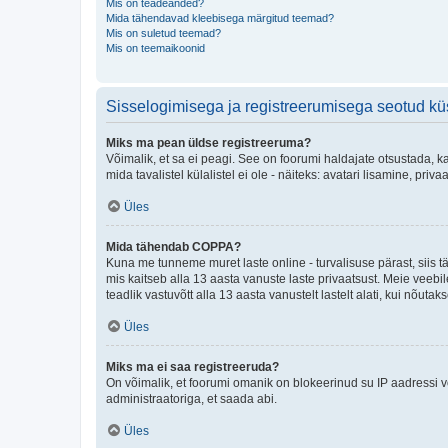
Mis on teadeanded?
Mida tähendavad kleebisega märgitud teemad?
Mis on suletud teemad?
Mis on teemaikoonid
Sisselogimisega ja registreerumisega seotud k
Miks ma pean üldse registreeruma?
Võimalik, et sa ei peagi. See on foorumi haldajate otsustada, k
mida tavalistel külalistel ei ole - näiteks: avatari lisamine, p
Üles
Mida tähendab COPPA?
Kuna me tunneme muret laste online - turvalisuse pärast, siis
mis kaitseb alla 13 aasta vanuste laste privaatsust. Meie veebi
teadlik vastuvõtt alla 13 aasta vanustelt lastelt alati, kui nõut
Üles
Miks ma ei saa registreeruda?
On võimalik, et foorumi omanik on blokeerinud su IP aadressi v
administraatoriga, et saada abi.
Üles