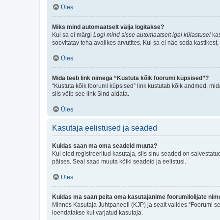
Üles
Miks mind automaatselt välja logitakse?
Kui sa ei märgi
Logi mind sisse automaatselt igal külastusel
kas
soovitatav teha avalikes arvutites. Kui sa ei näe seda kastikest
Üles
Mida teeb link nimega “Kustuta kõik foorumi küpsised”?
“Kustuta kõik foorumi küpsised” link kustutab kõik andmed, mid
siis võib see link Sind aidata.
Üles
Kasutaja eelistused ja seaded
Kuidas saan ma oma seadeid muuta?
Kui oled registreeritud kasutaja, siis sinu seaded on salvestat
päises. Seal saad muuta kõiki seadeid ja eelistusi.
Üles
Kuidas ma saan peita oma kasutajanime foorumilolijate nime
Minnes Kasutaja Juhtpaneeli (KJP) ja sealt valides “Foorumi se
loendatakse kui varjatud kasutaja.