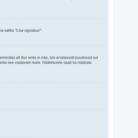
ama valiku
"Lisa signatuur"
.
amisvälja all (kui seda ei näe, siis arvatavasti puuduvad sul
isesta see vastavale reale. Hääletusele saab ka määrata