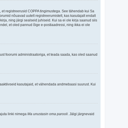
ee, et registreerusid COPPA tingimustega. See tähendab kui Sa
oorumid nõuavad uutelt registreerumistelt, kas kasutajalt endalt
rja, ning järgi sealseid juhiseid. Kui sa ei ole kirja saanud siis
kindel, et oled pannud õige e-postiaadressi, ning ikka ei ole
ndust foorumi administraatoriga, et teada saada, kas oled saanud
baaktiivseid kasutajaid, et vähendada andmebaasi suurust. Kui
ajuta linki nimega
Ma unustasin oma parooli
. Jälgi järgnevaid