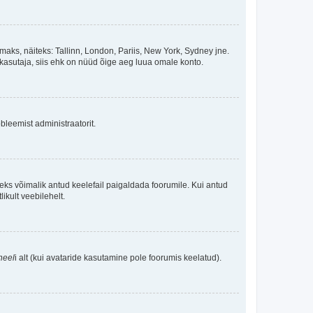
maks, näiteks: Tallinn, London, Pariis, New York, Sydney jne.
kasutaja, siis ehk on nüüd õige aeg luua omale konto.
bleemist administraatorit.
oleks võimalik antud keelefail paigaldada foorumile. Kui antud
ikult veebilehelt.
neel
i alt (kui avataride kasutamine pole foorumis keelatud).