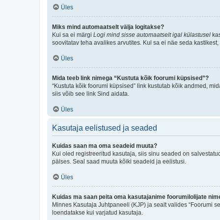
Üles
Miks mind automaatselt välja logitakse?
Kui sa ei märgi
Logi mind sisse automaatselt igal külastusel
kas
soovitatav teha avalikes arvutites. Kui sa ei näe seda kastikest
Üles
Mida teeb link nimega “Kustuta kõik foorumi küpsised”?
“Kustuta kõik foorumi küpsised” link kustutab kõik andmed, mid
siis võib see link Sind aidata.
Üles
Kasutaja eelistused ja seaded
Kuidas saan ma oma seadeid muuta?
Kui oled registreeritud kasutaja, siis sinu seaded on salvestat
päises. Seal saad muuta kõiki seadeid ja eelistusi.
Üles
Kuidas ma saan peita oma kasutajanime foorumilolijate nime
Minnes Kasutaja Juhtpaneeli (KJP) ja sealt valides “Foorumi se
loendatakse kui varjatud kasutaja.