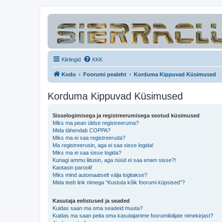
Kiirlingid
KKK
Kodu
Foorumi pealeht
Korduma Kippuvad Küsimused
Korduma Kippuvad Küsimused
Sisselogimisega ja registreerumisega seotud küsimused
Miks ma pean üldse registreeruma?
Mida tähendab COPPA?
Miks ma ei saa registreeruda?
Ma registreerusin, aga ei saa sisse logida!
Miks ma ei saa sisse logida?
Kunagi ammu liitusin, aga nüüd ei saa enam sisse?!
Kaotasin parooli!
Miks mind automaatselt välja logitakse?
Mida teeb link nimega “Kustuta kõik foorumi küpsised”?
Kasutaja eelistused ja seaded
Kuidas saan ma oma seadeid muuta?
Kuidas ma saan peita oma kasutajanime foorumilolijate nimekirjast?