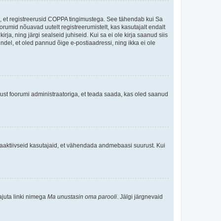
ee, et registreerusid COPPA tingimustega. See tähendab kui Sa
oorumid nõuavad uutelt registreerumistelt, kas kasutajalt endalt
rja, ning järgi sealseid juhiseid. Kui sa ei ole kirja saanud siis
kindel, et oled pannud õige e-postiaadressi, ning ikka ei ole
ndust foorumi administraatoriga, et teada saada, kas oled saanud
baaktiivseid kasutajaid, et vähendada andmebaasi suurust. Kui
ajuta linki nimega
Ma unustasin oma parooli
. Jälgi järgnevaid