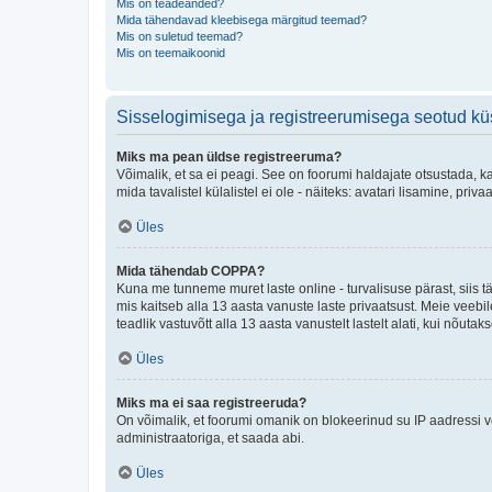
Mis on teadeanded?
Mida tähendavad kleebisega märgitud teemad?
Mis on suletud teemad?
Mis on teemaikoonid
Sisselogimisega ja registreerumisega seotud k
Miks ma pean üldse registreeruma?
Võimalik, et sa ei peagi. See on foorumi haldajate otsustada, k
mida tavalistel külalistel ei ole - näiteks: avatari lisamine, p
Üles
Mida tähendab COPPA?
Kuna me tunneme muret laste online - turvalisuse pärast, siis
mis kaitseb alla 13 aasta vanuste laste privaatsust. Meie veebi
teadlik vastuvõtt alla 13 aasta vanustelt lastelt alati, kui nõut
Üles
Miks ma ei saa registreeruda?
On võimalik, et foorumi omanik on blokeerinud su IP aadressi v
administraatoriga, et saada abi.
Üles