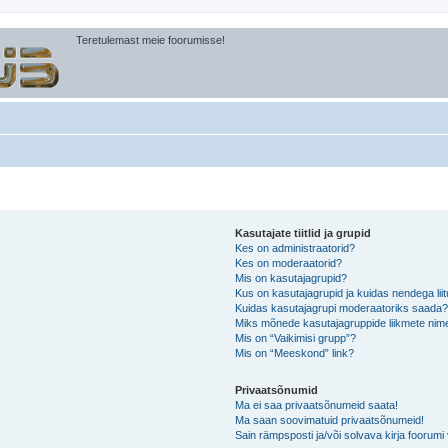
Teretulemast meie foorumisse!
Kasutajate tiitlid ja grupid
Kes on administraatorid?
Kes on moderaatorid?
Mis on kasutajagrupid?
Kus on kasutajagrupid ja kuidas nendega lii
Kuidas kasutajagrupi moderaatoriks saada
Miks mõnede kasutajagruppide liikmete nime
Mis on “Vaikimisi grupp”?
Mis on “Meeskond” link?
Privaatsõnumid
Ma ei saa privaatsõnumeid saata!
Ma saan soovimatuid privaatsõnumeid!
Sain rämpsposti ja/või solvava kirja foorum