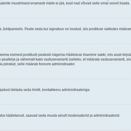
raatorite muutmisest enamasti märki ei jää, kuid nad võivad selle omal soovil lisada.
ma Juhtpaneelis. Peale seda kui signatuur on loodud, siis postituse valikutes määr
d teema esimest postitust) peaksid nägema
Hääletuse lisamine
sakki, mis asub kirjut
ealkirja ja vähemalt kaks vastusevarianti (selleks, et määrata vastusevarianti, s
la piiratud, selle määrab foorumi administraator.
adust ületada seda limiiti, kontakteeru administraatoriga.
juba hääletanud, saavad seda muuta ainult moderaatorid ja administraatorid.