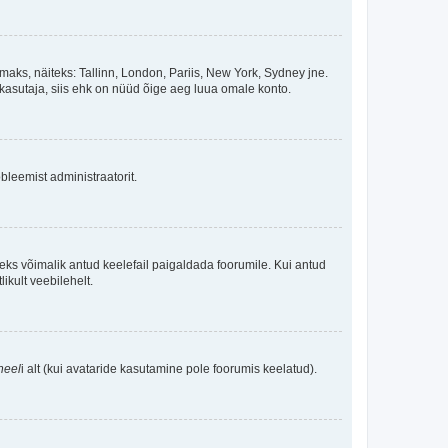
maks, näiteks: Tallinn, London, Pariis, New York, Sydney jne.
kasutaja, siis ehk on nüüd õige aeg luua omale konto.
bleemist administraatorit.
oleks võimalik antud keelefail paigaldada foorumile. Kui antud
ikult veebilehelt.
neel
i alt (kui avataride kasutamine pole foorumis keelatud).