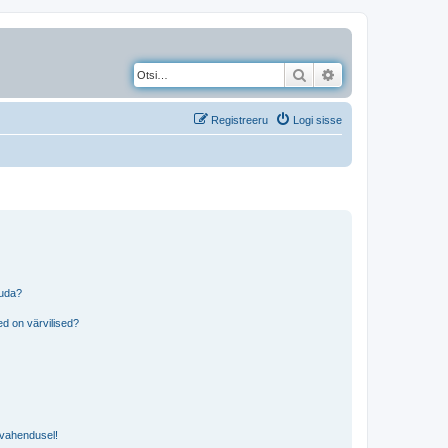
Otsi
Täiendatud otsing
Registreeru
Logi sisse
tuda?
?
d on värvilised?
i vahendusel!