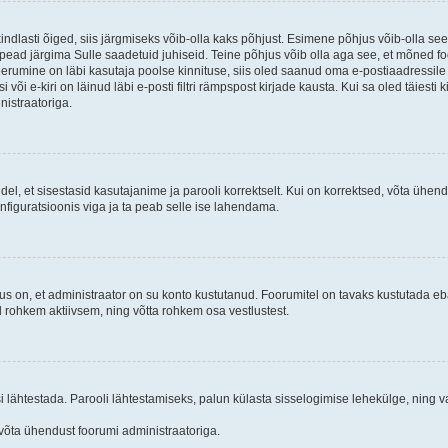
kindlasti õiged, siis järgmiseks võib-olla kaks põhjust. Esimene põhjus võib-olla s
iis pead järgima Sulle saadetuid juhiseid. Teine põhjus võib olla aga see, et mõned f
treerumine on läbi kasutaja poolse kinnituse, siis oled saanud oma e-postiaadressile ki
või e-kiri on läinud läbi e-posti filtri rämpspost kirjade kausta. Kui sa oled täiesti 
nistraatoriga.
ndel, et sisestasid kasutajanime ja parooli korrektselt. Kui on korrektsed, võta ühe
nfiguratsioonis viga ja ta peab selle ise lahendama.
us on, et administraator on su konto kustutanud. Foorumitel on tavaks kustutada e
al rohkem aktiivsem, ning võtta rohkem osa vestlustest.
si lähtestada. Parooli lähtestamiseks, palun külasta sisselogimise lehekülge, ning v
un võta ühendust foorumi administraatoriga.