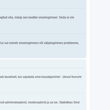
logitud olla, märgi see kastike sisselogimisel. Seda ei ole
Kui sul esineb sisselogimises või väljalogimises probleeme,
eb tavaliselt, kui vajutada oma kasutajanimel - üleval foorumi
inult administraatorid, moderaatorid ja sa ise. Statistikas Sind