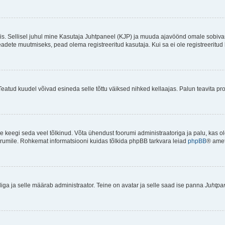
ndis. Sellisel juhul mine Kasutaja Juhtpaneel (KJP) ja muuda ajavöönd omale sobiva
ete muutmiseks, pead olema registreeritud kasutaja. Kui sa ei ole registreeritud 
Teatud kuudel võivad esineda selle tõttu väiksed nihked kellaajas. Palun teavita pro
ole keegi seda veel tõlkinud. Võta ühendust foorumi administraatoriga ja palu, kas 
foorumile. Rohkemat informatsiooni kuidas tõlkida phpBB tarkvara leiad
phpBB
® ametl
tliga ja selle määrab administraator. Teine on avatar ja selle saad ise panna
Juhtpa