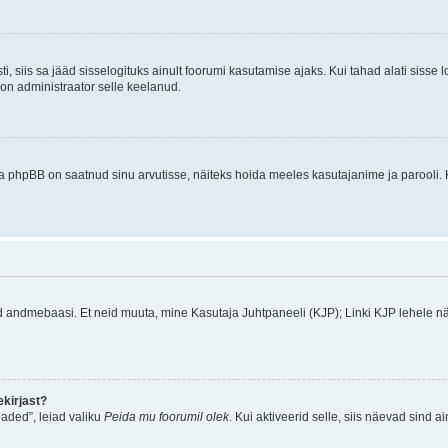
ti, siis sa jääd sisselogituks ainult foorumi kasutamise ajaks. Kui tahad alati sisse 
, on administraator selle keelanud.
a phpBB on saatnud sinu arvutisse, näiteks hoida meeles kasutajanime ja parooli. 
ud andmebaasi. Et neid muuta, mine Kasutaja Juhtpaneeli (KJP); Linki KJP lehele nä
kirjast?
aded”, leiad valiku
Peida mu foorumil olek
. Kui aktiveerid selle, siis näevad sind a