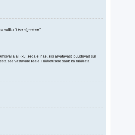
ama valiku
"Lisa signatuur"
.
amisvälja all (kui seda ei näe, siis arvatavasti puuduvad sul
isesta see vastavale reale. Hääletusele saab ka määrata