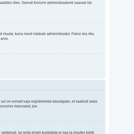
i laadides üles. Samuti foorumi administraatorid saavad ise
tleid muuta, kuna need määrab administraator. Palun ära riku
 arvu.
ul on esmalt vaja registreerida kasutajaks, et saaksid seda
 foorumis manuseid, jne.
le vastanud, sa seda enam kustutada ei saa ja muutes tuleb