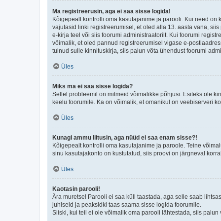
Ma registreerusin, aga ei saa sisse logida!
Kõigepealt kontrolli oma kasutajanime ja parooli. Kui need on 
vajutasid linki registreerumisel, et oled alla 13. aasta vana, s
e-kirja teel või siis foorumi administraatorilt. Kui foorumi regis
võimalik, et oled pannud registreerumisel vigase e-postiaadressi 
tulnud sulle kinnituskirja, siis palun võta ühendust foorumi admi
Üles
Miks ma ei saa sisse logida?
Sellel probleemil on mitmeid võimalikke põhjusi. Esiteks ole ki
keelu foorumile. Ka on võimalik, et omanikul on veebiserveri ko
Üles
Kunagi ammu liitusin, aga nüüd ei saa enam sisse?!
Kõigepealt kontrolli oma kasutajanime ja paroole. Teine võimal
sinu kasutajakonto on kustutatud, siis proovi on järgneval korr
Üles
Kaotasin parooli!
Ära muretse! Parooli ei saa küll taastada, aga selle saab lihtsa
juhiseid ja peaksidki taas saama sisse logida foorumile.
Siiski, kui teil ei ole võimalik oma parooli lähtestada, siis pal