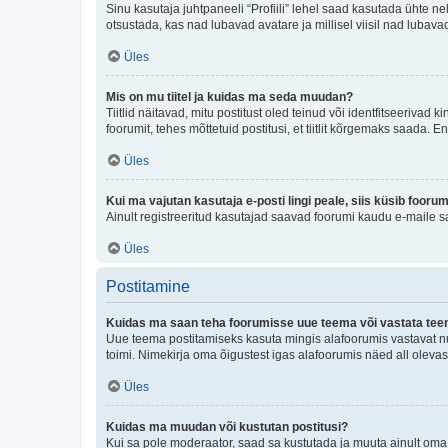
Sinu kasutaja juhtpaneeli “Profiili” lehel saad kasutada ühte nel
otsustada, kas nad lubavad avatare ja millisel viisil nad lubava
Üles
Mis on mu tiitel ja kuidas ma seda muudan?
Tiitlid näitavad, mitu postitust oled teinud või identfitseeriva
foorumit, tehes mõttetuid postitusi, et tiitlit kõrgemaks saada
Üles
Kui ma vajutan kasutaja e-posti lingi peale, siis küsib fooru
Ainult registreeritud kasutajad saavad foorumi kaudu e-maile sa
Üles
Postitamine
Kuidas ma saan teha foorumisse uue teema või vastata te
Uue teema postitamiseks kasuta mingis alafoorumis vastavat nu
toimi. Nimekirja oma õigustest igas alafoorumis näed all olevas
Üles
Kuidas ma muudan või kustutan postitusi?
Kui sa pole moderaator, saad sa kustutada ja muuta ainult oma 