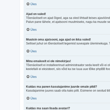
Üles
Ajad on valed!
Tõenäoliselt on ajad õiged, aga sa oled lihtsalt teises ajavöö
Palun pane tähele, et ajatsooni muutmiseks, nagu ka muude sead
Üles
Muutsin oma ajatsooni, aga ajad on ikka valed!
Sellisel juhul on tõenäoliselt tegemist suveajale üleminekuga. 
Üles
Minu emakeelt ei ole nimekirjas!
Tõenäoliselt ei installeerinud administraator seda keelt või ei 
keelefaili ei eksisteeri, siis võid ka ise luua uue tõlke phpBB 
Üles
Kuidas ma panen kasutajanime juurde omale pildi?
Kasutajanime juures saab olla kaks pilti. Esimene on seotud tii
Üles
Kuidas ma saan lisada avatari?