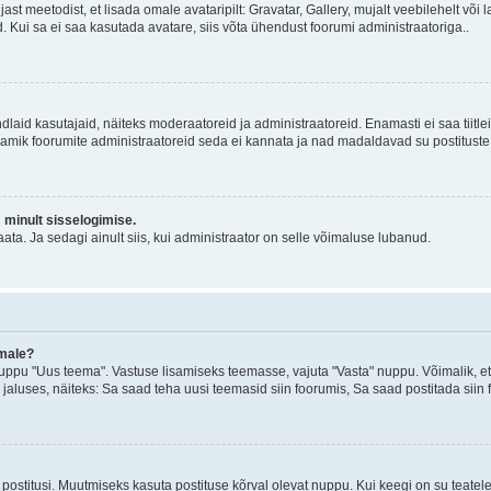
jast meetodist, et lisada omale avataripilt: Gravatar, Gallery, mujalt veebilehelt võ
d. Kui sa ei saa kasutada avatare, siis võta ühendust foorumi administraatoriga..
d kindlaid kasutajaid, näiteks moderaatoreid ja administraatoreid. Enamasti ei saa tii
. Enamik foorumite administraatoreid seda ei kannata ja nad madaldavad su postituste
m minult sisselogimise.
ata. Ja sedagi ainult siis, kui administraator on selle võimaluse lubanud.
emale?
ppu "Uus teema". Vastuse lisamiseks teemasse, vajuta "Vasta" nuppu. Võimalik, et s
 jaluses, näiteks: Sa saad teha uusi teemasid siin foorumis, Sa saad postitada siin
postitusi. Muutmiseks kasuta postituse kõrval olevat nuppu. Kui keegi on su teate