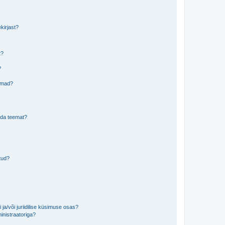
kirjast?
t?
?
eemad?
lida teemat?
tud?
ja/või juriidilise küsimuse osas?
inistraatoriga?