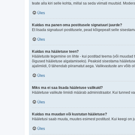
teate alla kiri selle kohta, millal sa seda viimati muutsid. Mode
Üles
Kuidas ma panen oma postitusele signatuuri juurde?
Et lisada signatuuri postitusele, pead kõigepealt selle sisesta
Üles
Kuidas ma hääletuse teen?
Hääletuste tegemine on lihte - kui postitad teema (või muuda
õigused hääletuse algatamiseks). Peaksid sisestama hääletuse p
ajalimiidi, 0 tähendab piiramatut aega. Valikvastuste arv võib ol
Üles
Miks ma ei saa lisada hääletuse valikuid?
Hääletuse valikute limiidi määrab administraator. Kui tunned vaj
Üles
Kuidas ma muudan või kustutan hääletuse?
Hääletusi saab muuta, muutes esimest postitust. Kui keegi on 
Üles