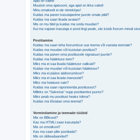
Ajad on valed!
Muutsin oma ajatsooni, aga ajad on ikka valed!
Minu emakeelt ei ole nimekirjas!
Kuidas ma panen kasutajanime juurde omale pildi?
Kuidas ma saan lisada avatari?
Mis on mu tiitel ja kuidas ma seda muudan?
Kui ma vajutan kasutaja e-posti lingi peale, siis küsib foorum minult sis
Postitamine
Kuidas ma saan teha foorumisse uue teema või vastata teemale?
Kuidas ma muudan või kustutan postitusi?
Kuidas ma panen oma postitusele signatuuri juurde?
Kuidas ma hääletuse teen?
Miks ma ei saa lisada hääletuse valikuid?
Kuidas ma muudan või kustutan hääletuse?
Miks ma ei pääse alafoorumisse?
Miks ma ei saa lisada manuseid?
Miks ma hoiatuse sain?
Kuidas ma saan raporteerida postitusest?
Milleks on “Salvesta” nupp postitamise juures?
Miks peab mu postitust heaks kiitma?
Kuidas ma tõstatan oma teemat?
Vormindamine ja teemade tüübid
Mis on BBkood?
Kas ma HTMLi saan kasutada?
Mis on emotikoni?
Kas ma saan pilte postitada?
Mis on üldteadaanded?