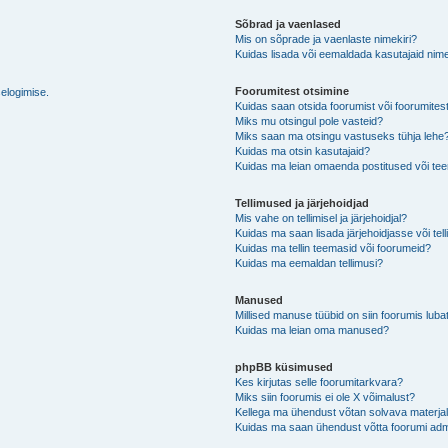
Sõbrad ja vaenlased
Mis on sõprade ja vaenlaste nimekiri?
Kuidas lisada või eemaldada kasutajaid nime
Foorumitest otsimine
selogimise.
Kuidas saan otsida foorumist või foorumites
Miks mu otsingul pole vasteid?
Miks saan ma otsingu vastuseks tühja lehe
Kuidas ma otsin kasutajaid?
Kuidas ma leian omaenda postitused või t
Tellimused ja järjehoidjad
Mis vahe on tellimisel ja järjehoidjal?
Kuidas ma saan lisada järjehoidjasse või tel
Kuidas ma tellin teemasid või foorumeid?
Kuidas ma eemaldan tellimusi?
Manused
Millised manuse tüübid on siin foorumis luba
Kuidas ma leian oma manused?
phpBB küsimused
Kes kirjutas selle foorumitarkvara?
Miks siin foorumis ei ole X võimalust?
Kellega ma ühendust võtan solvava materjali 
Kuidas ma saan ühendust võtta foorumi adm