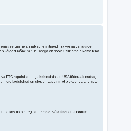
 registreerumine annab sulle mitmeid lisa võimalusi juurde,
võtab kõigest mõne minuti, seega on soovituslik omale konto teha.
sneva FTC regulatsiooniga kehtestatakse USA föderaalseadus,
ning meie kodulehed on üles ehitatud nii, et blokeerida andmete
e uute kasutajate registreerimise. Võta ühendust foorum