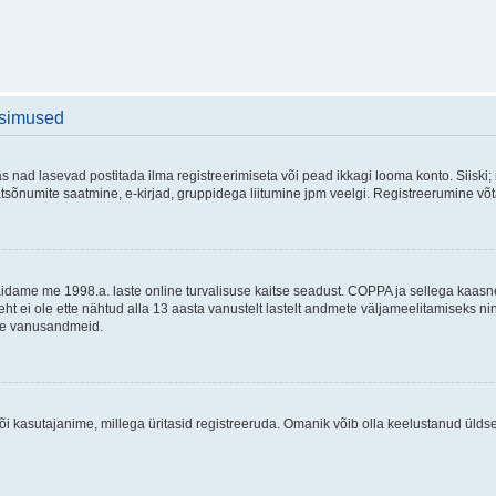
üsimused
as nad lasevad postitada ilma registreerimiseta või pead ikkagi looma konto. Siiski;
rivaatsõnumite saatmine, e-kirjad, gruppidega liitumine jpm veelgi. Registreerumine 
 täidame me 1998.a. laste online turvalisuse kaitse seadust. COPPA ja sellega kaa
leht ei ole ette nähtud alla 13 aasta vanustelt lastelt andmete väljameelitamiseks 
akse vanusandmeid.
õi kasutajanime, millega üritasid registreeruda. Omanik võib olla keelustanud ülds