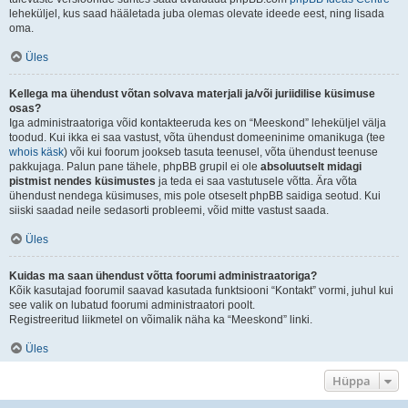
leheküljel, kus saad hääletada juba olemas olevate ideede eest, ning lisada
oma.
Üles
Kellega ma ühendust võtan solvava materjali ja/või juriidilise küsimuse
osas?
Iga administraatoriga võid kontakteeruda kes on “Meeskond” leheküljel välja
toodud. Kui ikka ei saa vastust, võta ühendust domeeninime omanikuga (tee
whois käsk
) või kui foorum jookseb tasuta teenusel, võta ühendust teenuse
pakkujaga. Palun pane tähele, phpBB grupil ei ole
absoluutselt midagi
pistmist nendes küsimustes
ja teda ei saa vastutusele võtta. Ära võta
ühendust nendega küsimuses, mis pole otseselt phpBB saidiga seotud. Kui
siiski saadad neile sedasorti probleemi, võid mitte vastust saada.
Üles
Kuidas ma saan ühendust võtta foorumi administraatoriga?
Kõik kasutajad foorumil saavad kasutada funktsiooni “Kontakt” vormi, juhul kui
see valik on lubatud foorumi administraatori poolt.
Registreeritud liikmetel on võimalik näha ka “Meeskond” linki.
Üles
Hüppa