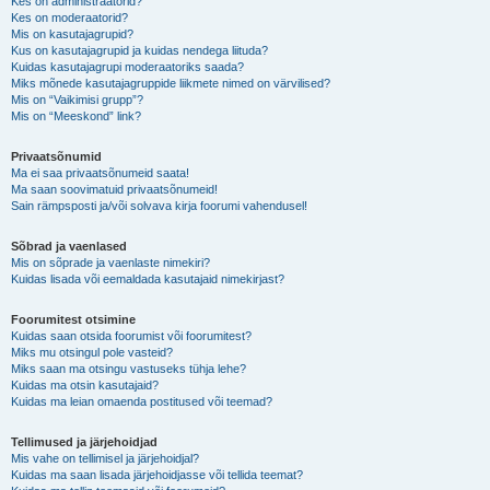
Kes on administraatorid?
Kes on moderaatorid?
Mis on kasutajagrupid?
Kus on kasutajagrupid ja kuidas nendega liituda?
Kuidas kasutajagrupi moderaatoriks saada?
Miks mõnede kasutajagruppide liikmete nimed on värvilised?
Mis on “Vaikimisi grupp”?
Mis on “Meeskond” link?
Privaatsõnumid
Ma ei saa privaatsõnumeid saata!
Ma saan soovimatuid privaatsõnumeid!
Sain rämpsposti ja/või solvava kirja foorumi vahendusel!
Sõbrad ja vaenlased
Mis on sõprade ja vaenlaste nimekiri?
Kuidas lisada või eemaldada kasutajaid nimekirjast?
Foorumitest otsimine
Kuidas saan otsida foorumist või foorumitest?
Miks mu otsingul pole vasteid?
Miks saan ma otsingu vastuseks tühja lehe?
Kuidas ma otsin kasutajaid?
Kuidas ma leian omaenda postitused või teemad?
Tellimused ja järjehoidjad
Mis vahe on tellimisel ja järjehoidjal?
Kuidas ma saan lisada järjehoidjasse või tellida teemat?