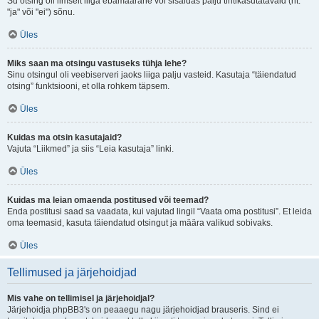
Su otsing oli ilmselt liiga ebamäärane või sisaldas palju tihtikasutatavaid (nt.
"ja" või "ei") sõnu.
Üles
Miks saan ma otsingu vastuseks tühja lehe?
Sinu otsingul oli veebiserveri jaoks liiga palju vasteid. Kasutaja “täiendatud
otsing” funktsiooni, et olla rohkem täpsem.
Üles
Kuidas ma otsin kasutajaid?
Vajuta “Liikmed” ja siis “Leia kasutaja” linki.
Üles
Kuidas ma leian omaenda postitused või teemad?
Enda postitusi saad sa vaadata, kui vajutad lingil “Vaata oma postitusi”. Et leida
oma teemasid, kasuta täiendatud otsingut ja määra valikud sobivaks.
Üles
Tellimused ja järjehoidjad
Mis vahe on tellimisel ja järjehoidjal?
Järjehoidja phpBB3's on peaaegu nagu järjehoidjad brauseris. Sind ei