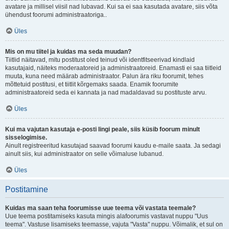
avatare ja millisel viisil nad lubavad. Kui sa ei saa kasutada avatare, siis võta
ühendust foorumi administraatoriga..
Üles
Mis on mu tiitel ja kuidas ma seda muudan?
Tiitlid näitavad, mitu postitust oled teinud või identfitseerivad kindlaid
kasutajaid, näiteks moderaatoreid ja administraatoreid. Enamasti ei saa tiitleid
muuta, kuna need määrab administraator. Palun ära riku foorumit, tehes
mõttetuid postitusi, et tiitlit kõrgemaks saada. Enamik foorumite
administraatoreid seda ei kannata ja nad madaldavad su postituste arvu.
Üles
Kui ma vajutan kasutaja e-posti lingi peale, siis küsib foorum minult
sisselogimise.
Ainult registreeritud kasutajad saavad foorumi kaudu e-maile saata. Ja sedagi
ainult siis, kui administraator on selle võimaluse lubanud.
Üles
Postitamine
Kuidas ma saan teha foorumisse uue teema või vastata teemale?
Uue teema postitamiseks kasuta mingis alafoorumis vastavat nuppu "Uus
teema". Vastuse lisamiseks teemasse, vajuta "Vasta" nuppu. Võimalik, et sul on