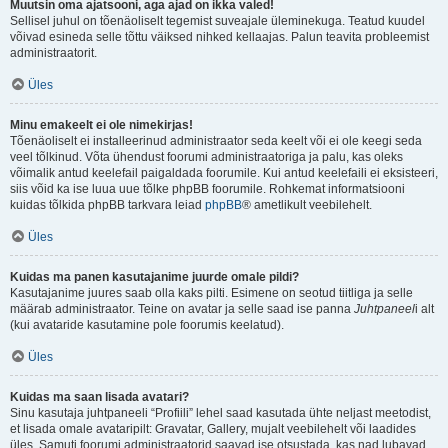
Muutsin oma ajatsooni, aga ajad on ikka valed!
Sellisel juhul on tõenäoliselt tegemist suveajale üleminekuga. Teatud kuudel
võivad esineda selle tõttu väiksed nihked kellaajas. Palun teavita probleemist
administraatorit.
Üles
Minu emakeelt ei ole nimekirjas!
Tõenäoliselt ei installeerinud administraator seda keelt või ei ole keegi seda
veel tõlkinud. Võta ühendust foorumi administraatoriga ja palu, kas oleks
võimalik antud keelefail paigaldada foorumile. Kui antud keelefaili ei eksisteeri,
siis võid ka ise luua uue tõlke phpBB foorumile. Rohkemat informatsiooni
kuidas tõlkida phpBB tarkvara leiad
phpBB
® ametlikult veebilehelt.
Üles
Kuidas ma panen kasutajanime juurde omale pildi?
Kasutajanime juures saab olla kaks pilti. Esimene on seotud tiitliga ja selle
määrab administraator. Teine on avatar ja selle saad ise panna
Juhtpaneel
i alt
(kui avataride kasutamine pole foorumis keelatud).
Üles
Kuidas ma saan lisada avatari?
Sinu kasutaja juhtpaneeli “Profiili” lehel saad kasutada ühte neljast meetodist,
et lisada omale avataripilt: Gravatar, Gallery, mujalt veebilehelt või laadides
üles. Samuti foorumi administraatorid saavad ise otsustada, kas nad lubavad