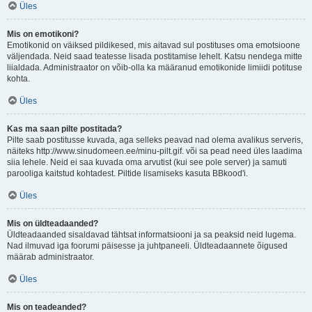
Üles
Mis on emotikoni?
Emotikonid on väiksed pildikesed, mis aitavad sul postituses oma emotsioone
väljendada. Neid saad teatesse lisada postitamise lehelt. Katsu nendega mitte
liialdada. Administraator on võib-olla ka määranud emotikonide limiidi potituse
kohta.
Üles
Kas ma saan pilte postitada?
Pilte saab postitusse kuvada, aga selleks peavad nad olema avalikus serveris,
näiteks http://www.sinudomeen.ee/minu-pilt.gif. või sa pead need üles laadima
siia lehele. Neid ei saa kuvada oma arvutist (kui see pole server) ja samuti
parooliga kaitstud kohtadest. Piltide lisamiseks kasuta BBkood'i.
Üles
Mis on üldteadaanded?
Üldteadaanded sisaldavad tähtsat informatsiooni ja sa peaksid neid lugema.
Nad ilmuvad iga foorumi päisesse ja juhtpaneeli. Üldteadaannete õigused
määrab administraator.
Üles
Mis on teadeanded?