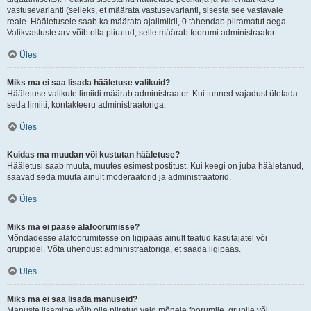
vastusevarianti (selleks, et määrata vastusevarianti, sisesta see vastavale
reale. Hääletusele saab ka määrata ajalimiidi, 0 tähendab piiramatut aega.
Valikvastuste arv võib olla piiratud, selle määrab foorumi administraator.
Üles
Miks ma ei saa lisada hääletuse valikuid?
Hääletuse valikute limiidi määrab administraator. Kui tunned vajadust ületada
seda limiiti, kontakteeru administraatoriga.
Üles
Kuidas ma muudan või kustutan hääletuse?
Hääletusi saab muuta, muutes esimest postitust. Kui keegi on juba hääletanud,
saavad seda muuta ainult moderaatorid ja administraatorid.
Üles
Miks ma ei pääse alafoorumisse?
Mõndadesse alafoorumitesse on ligipääs ainult teatud kasutajatel või
gruppidel. Võta ühendust administraatoriga, et saada ligipääs.
Üles
Miks ma ei saa lisada manuseid?
Manuste lisamine võib olla piiratud vaid mõnele foorumile, grupile või