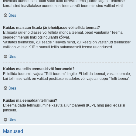
teavitata uuendusest, kuid saad tulla kiiresti teema juurde tagasi. Tellimise
korral sind teavitatakse uuendusest teemas või foorumis sinu valitud viisil.
Üles
Kuidas ma saan lisada järjehoidjasse või tellida teemat?
Et lisada järjehoidjasse või tellida mõnda teemat, pead vajutama “Teema
seaded” menüü linki otsingulahtri kõrval.
Vastates teemasse, kui seade “Teavita mind, kui keegi on vastanud teemasse”
valik on valitud KJP-s samuti tellib automaatselt teema uuendused.
Üles
Kuidas ma tellin teemasid või foorumeid?
Et tellida foorumit, vajuta "Telli foorum" lingile. Et tellida teemat, vasta teemale,
kui tellimise valik on valitud postituse seadetes või vajuta nuppu "Telli teema".
Üles
Kuidas ma eemaldan tellimusi?
Et eemaldada tellimusi, mine kasutaja juhtpaneeli (KJP), ning järgi edasisi
juhiseid.
Üles
Manused