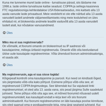
Kuna me tunneme muret laste online - turvalisuse pärast, siis täidame me
1998.a. laste online turvalisuse kaitse seadust. COPPA ja sellega kaasneva
FTC regulatsiooniga kehtestatakse USA föderaalseadus, mis kaitseb alla 13
aasta vanuste laste privaatsust. Meie veebileht ei ole ette nähtud alla 13 aasta
vanustelt lastelt andmete väljameelitamiseks ning meie kodulehed on üles
ehitatud nii, et blokeerida andmete teadlik vastuvõtt alla 13 aasta vanustelt
lastelt alati, kui nõutakse vanusandmeid.
Üles
Miks ma ei saa registreeruda?
On võimalik, et foorumi omanik on blokeerinud su IP aadressi või
kasutajanime, millega üritasid registreeruda. Omanik võib olla keelustanud
üldse uute kasutajate registreerimise. Võta ühendust foorum administraatoriga,
et saada abi.
Üles
Ma registreerusin, aga ei saa sisse logida!
Kõigepealt kontrolli oma kasutajanime ja parooli. Kui need on kindlasti õiged,
siis järgmiseks võib-olla kaks põhjust. Esimene põhjus võib-olla see, et
registreerusid COPPA tingimustega. See tähendab kui Sa vajutasid linki
registreerumisel, et oled alla 13. aasta vana, siis pead järgima Sulle saadetuid
juhiseid. Teine põhjus võib olla aga see, et mõned foorumid nõuavad uutelt
registreerumistelt, kas kasutajalt endalt e-kirja teel või siis foorumi
administraatorilt. Kui foorumi registreerumine on läbi kasutaja poolse kinnituse,
siis oled saanud oma e-postiaadressile kirja, ning järgi sealseid juhiseid. Kui