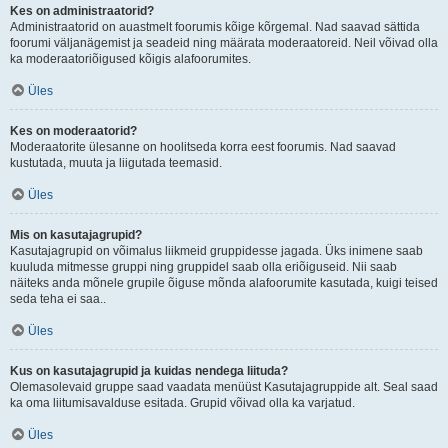
Kes on administraatorid?
Administraatorid on auastmelt foorumis kõige kõrgemal. Nad saavad sättida
foorumi väljanägemist ja seadeid ning määrata moderaatoreid. Neil võivad olla
ka moderaatoriõigused kõigis alafoorumites.
Üles
Kes on moderaatorid?
Moderaatorite ülesanne on hoolitseda korra eest foorumis. Nad saavad
kustutada, muuta ja liigutada teemasid.
Üles
Mis on kasutajagrupid?
Kasutajagrupid on võimalus liikmeid gruppidesse jagada. Üks inimene saab
kuuluda mitmesse gruppi ning gruppidel saab olla eriõiguseid. Nii saab
näiteks anda mõnele grupile õiguse mõnda alafoorumite kasutada, kuigi teised
seda teha ei saa..
Üles
Kus on kasutajagrupid ja kuidas nendega liituda?
Olemasolevaid gruppe saad vaadata menüüst Kasutajagruppide alt. Seal saad
ka oma liitumisavalduse esitada. Grupid võivad olla ka varjatud.
Üles