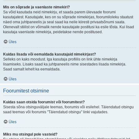
Mis on sõprade ja vaenlaste nimekiri?
Sa võid kasutada neid nimekirju, et saada parem ülevaade foorumi
kasutajatest. Kasutajate, kes on su sõprade nimekirjas, foorumiloleku staatust
näed oma juhtpaneelis ja seal saad ka neile kiiresti privaatsõnumi saata.
Olenevalt stiilist on võimalik nende kasutajate postitusi ka esile tõsta. Kui lisad
kasutaja vaenlaste nimekirja, peidetakse nende postitused.
Üles
Kuidas lisada või eemaldada kasutajaid nimekirjast?
Selleks on kaks moodust. Iga kasutaja profiilis on link ühte nimekirja
lisamiseks. Lisaks saad ka juhtpaneelis nime sisestades lisada nimekirja.
Saad samalt lehelt ka eemaldada.
Üles
Foorumitest otsimine
Kuidas saan otsida foorumist või foorumitest?
Sisesta sõna otsinguväljale teemas, foorumis või esilehel. Täiendatud otsingu
saad teemas või foorumis "Täiendatud otsingu" linki vajutades.
Üles
Miks mu otsingul pole vasteid?