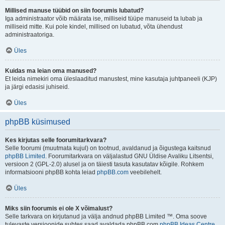
Millised manuse tüübid on siin foorumis lubatud?
Iga administraator võib määrata ise, milliseid tüüpe manuseid ta lubab ja
milliseid mitte. Kui pole kindel, millised on lubatud, võta ühendust
administraatoriga.
Üles
Kuidas ma leian oma manused?
Et leida nimekiri oma üleslaaditud manustest, mine kasutaja juhtpaneeli (KJP)
ja järgi edasisi juhiseid.
Üles
phpBB küsimused
Kes kirjutas selle foorumitarkvara?
Selle foorumi (muutmata kujul) on tootnud, avaldanud ja õigustega kaitsnud
phpBB Limited
. Foorumitarkvara on väljalastud GNU Üldise Avaliku Litsentsi,
versioon 2 (GPL-2.0) alusel ja on täiesti tasuta kasutatav kõigile. Rohkem
informatsiooni phpBB kohta leiad
phpBB.com
veebilehelt.
Üles
Miks siin foorumis ei ole X võimalust?
Selle tarkvara on kirjutanud ja välja andnud phpBB Limited ™. Oma soove
tulevaste versioonide suhtes saad avaldada phpBB.com
phpBB Ideas Centre