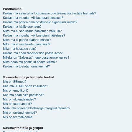
Postitamine
Kuidas ma saan teha foorumisse uue teema või vastata teemale?
Kuidas ma muudan või kustutan postitusi?
Kuidas ma panen oma postitusele signatuuri juurde?
Kuidas ma hääletuse teen?
Miks ma ei saa lisada hääletuse valikuid?
Kuidas ma muudan või kustutan hääletuse?
Miks ma ei pääse alafoorumisse?
Miks ma ei saa lisada manuseid?
Miks ma hoiatuse sain?
Kuidas ma saan raporteerida postitusest?
Milleks on “Salvesta” nupp postitamise juures?
Miks peab mu postitust heaks kiitma?
Kuidas ma tõstatan oma teemat?
Vormindamine ja teemade tüübid
Mis on BBkood?
Kas ma HTMLi saan kasutada?
Mis on emotikoni?
Kas ma saan pilte postitada?
Mis on üldteadaanded?
Mis on teadeanded?
Mida tähendavad kleebisega märgitud teemad?
Mis on suletud teemad?
Mis on teemaikoonid
Kasutajate tiitlid ja grupid