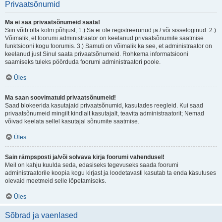
Privaatsõnumid
Ma ei saa privaatsõnumeid saata!
Siin võib olla kolm põhjust; 1.) Sa ei ole registreerunud ja / või sisseloginud. 2.)
Võimalik, et foorumi administraator on keelanud privaatsõnumite saatmise
funktsiooni kogu foorumis. 3.) Samuti on võimalik ka see, et administraator on
keelanud just Sinul saata privaatsõnumeid. Rohkema informatsiooni
saamiseks tuleks pöörduda foorumi administraatori poole.
Üles
Ma saan soovimatuid privaatsõnumeid!
Saad blokeerida kasutajaid privaatsõnumid, kasutades reegleid. Kui saad
privaatsõnumeid mingilt kindlalt kasutajalt, teavita administraatorit; Nemad
võivad keelata sellel kasutajal sõnumite saatmise.
Üles
Sain rämpsposti ja/või solvava kirja foorumi vahendusel!
Meil on kahju kuulda seda, edasiseks tegevuseks saada foorumi
administraatorile koopia kogu kirjast ja loodetavasti kasutab ta enda käsutuses
olevaid meetmeid selle lõpetamiseks.
Üles
Sõbrad ja vaenlased