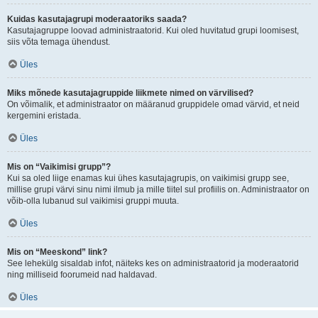
Kuidas kasutajagrupi moderaatoriks saada?
Kasutajagruppe loovad administraatorid. Kui oled huvitatud grupi loomisest,
siis võta temaga ühendust.
Üles
Miks mõnede kasutajagruppide liikmete nimed on värvilised?
On võimalik, et administraator on määranud gruppidele omad värvid, et neid
kergemini eristada.
Üles
Mis on “Vaikimisi grupp”?
Kui sa oled liige enamas kui ühes kasutajagrupis, on vaikimisi grupp see,
millise grupi värvi sinu nimi ilmub ja mille tiitel sul profiilis on. Administraator on
võib-olla lubanud sul vaikimisi gruppi muuta.
Üles
Mis on “Meeskond” link?
See lehekülg sisaldab infot, näiteks kes on administraatorid ja moderaatorid
ning milliseid foorumeid nad haldavad.
Üles