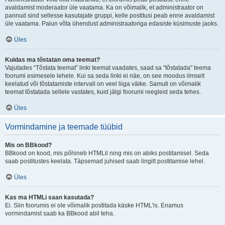
avaldamist moderaator üle vaatama. Ka on võimalik, et administraator on
pannud sind sellesse kasutajate gruppi, kelle postitusi peab enne avaldamist
üle vaatama. Palun võta ühendust administraatoriga edasiste küsimuste jaoks.
Üles
Kuidas ma tõstatan oma teemat?
Vajutades “Tõstata teemat” linki teemat vaadates, saad sa "tõstatada" teema
foorumi esimesele lehele. Kui sa seda linki ei näe, on see moodus ilmselt
keelatud või tõstatamiste intervall on veel liiga väike. Samuti on võimalik
teemat tõstatada sellele vastates, kuid jälgi foorumi reegleid seda tehes.
Üles
Vormindamine ja teemade tüübid
Mis on BBkood?
BBkood on kood, mis põhineb HTMLil ning mis on abiks postitamisel. Seda
saab postitustes keelata. Täpsemad juhised saab lingilt postitamise lehel.
Üles
Kas ma HTMLi saan kasutada?
Ei. Siin foorumis ei ole võimalik postitada käske HTML'is. Enamus
vormindamist saab ka BBkood abil teha.