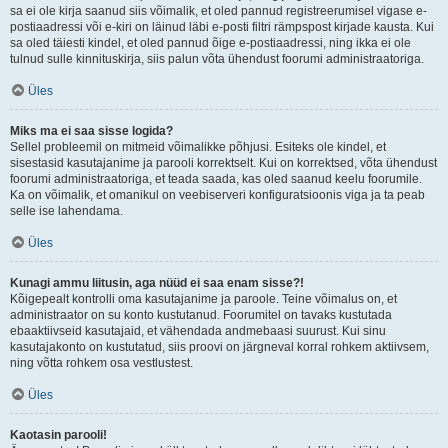
sa ei ole kirja saanud siis võimalik, et oled pannud registreerumisel vigase e-
postiaadressi või e-kiri on läinud läbi e-posti filtri rämpspost kirjade kausta. Kui
sa oled täiesti kindel, et oled pannud õige e-postiaadressi, ning ikka ei ole
tulnud sulle kinnituskirja, siis palun võta ühendust foorumi administraatoriga.
Üles
Miks ma ei saa sisse logida?
Sellel probleemil on mitmeid võimalikke põhjusi. Esiteks ole kindel, et
sisestasid kasutajanime ja parooli korrektselt. Kui on korrektsed, võta ühendust
foorumi administraatoriga, et teada saada, kas oled saanud keelu foorumile.
Ka on võimalik, et omanikul on veebiserveri konfiguratsioonis viga ja ta peab
selle ise lahendama.
Üles
Kunagi ammu liitusin, aga nüüd ei saa enam sisse?!
Kõigepealt kontrolli oma kasutajanime ja paroole. Teine võimalus on, et
administraator on su konto kustutanud. Foorumitel on tavaks kustutada
ebaaktiivseid kasutajaid, et vähendada andmebaasi suurust. Kui sinu
kasutajakonto on kustutatud, siis proovi on järgneval korral rohkem aktiivsem,
ning võtta rohkem osa vestlustest.
Üles
Kaotasin parooli!