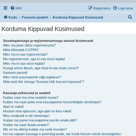
KKK
Registreeru
Logi sisse
O
Kodu
Foorumi pealeht
Korduma Kippuvad Küsimused
t
Korduma Kippuvad Küsimused
s
i
Sisselogimisega ja registreerumisega seotud küsimused
Miks ma pean üldse registreeruma?
Mida tähendab COPPA?
Miks ma ei saa registreeruda?
Ma registreerusin, aga ei saa sisse logida!
Miks ma ei saa sisse logida?
Kunagi ammu liitusin, aga nüüd ei saa enam sisse?!
Kaotasin parooli!
Miks mind automaatselt välja logitakse?
Mida teeb link nimega “Kustuta kõik foorumi küpsised”?
Kasutaja eelistused ja seaded
Kuidas saan ma oma seadeid muuta?
Kuidas ma saan peita oma kasutajanime foorumilolijate nimekirjast?
Ajad on valed!
Muutsin oma ajatsooni, aga ajad on ikka valed!
Minu emakeelt ei ole nimekirjas!
Kuidas ma panen kasutajanime juurde omale pildi?
Kuidas ma saan lisada avatari?
Mis on mu tiitel ja kuidas ma seda muudan?
Kui ma vajutan kasutaja e-posti lingi peale, siis küsib foorum minult sisselogimise.