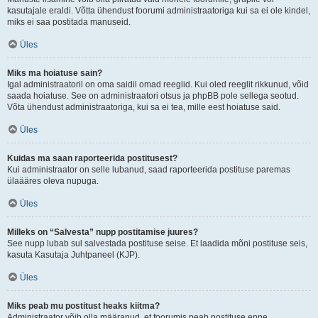
kasutajale eraldi. Võtta ühendust foorumi administraatoriga kui sa ei ole kindel,
miks ei saa postitada manuseid.
Üles
Miks ma hoiatuse sain?
Igal administraatoril on oma saidil omad reeglid. Kui oled reeglit rikkunud, võid
saada hoiatuse. See on administraatori otsus ja phpBB pole sellega seotud.
Võta ühendust administraatoriga, kui sa ei tea, mille eest hoiatuse said.
Üles
Kuidas ma saan raporteerida postitusest?
Kui administraator on selle lubanud, saad raporteerida postituse paremas
ülaääres oleva nupuga.
Üles
Milleks on “Salvesta” nupp postitamise juures?
See nupp lubab sul salvestada postituse seise. Et laadida mõni postituse seis,
kasuta Kasutaja Juhtpaneel (KJP).
Üles
Miks peab mu postitust heaks kiitma?
Administraator võib olla määranud, et foorumis peab postituse enne