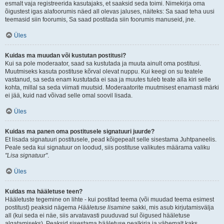
esmalt vaja registreerida kasutajaks, et saaksid seda toimi. Nimekirja oma
õigustest igas alafoorumis näed all olevas jaluses, näiteks: Sa saad teha uusi
teemasid siin foorumis, Sa saad postitada siin foorumis manuseid, jne.
Üles
Kuidas ma muudan või kustutan postitusi?
Kui sa pole moderaator, saad sa kustutada ja muuta ainult oma postitusi.
Muutmiseks kasuta postituse kõrval olevat nuppu. Kui keegi on su teatele
vastanud, sa seda enam kustutada ei saa ja muutes tuleb teate alla kiri selle
kohta, millal sa seda viimati muutsid. Moderaatorite muutmisest enamasti märki
ei jää, kuid nad võivad selle omal soovil lisada.
Üles
Kuidas ma panen oma postitusele signatuuri juurde?
Et lisada signatuuri postitusele, pead kõigepealt selle sisestama Juhtpaneelis.
Peale seda kui signatuur on loodud, siis postituse valikutes määrama valiku
"Lisa signatuur"
.
Üles
Kuidas ma hääletuse teen?
Hääletuste tegemine on lihte - kui postitad teema (või muudad teema esimest
postitust) peaksid nägema
Hääletuse lisamine
sakki, mis asub kirjutamisvälja
all (kui seda ei näe, siis arvatavasti puuduvad sul õigused hääletuse
algatamiseks). Peaksid sisestama hääletuse pealkirja ja vähemalt kaks