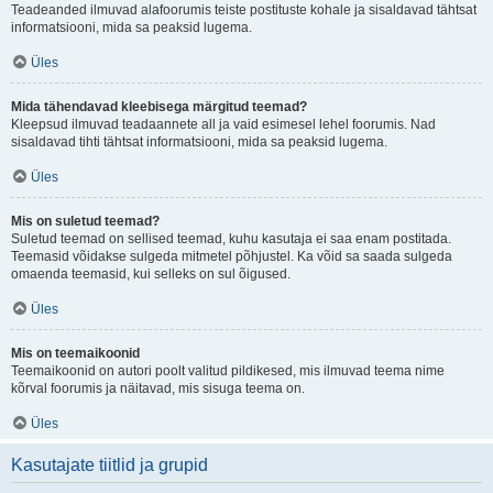
Teadeanded ilmuvad alafoorumis teiste postituste kohale ja sisaldavad tähtsat
informatsiooni, mida sa peaksid lugema.
Üles
Mida tähendavad kleebisega märgitud teemad?
Kleepsud ilmuvad teadaannete all ja vaid esimesel lehel foorumis. Nad
sisaldavad tihti tähtsat informatsiooni, mida sa peaksid lugema.
Üles
Mis on suletud teemad?
Suletud teemad on sellised teemad, kuhu kasutaja ei saa enam postitada.
Teemasid võidakse sulgeda mitmetel põhjustel. Ka võid sa saada sulgeda
omaenda teemasid, kui selleks on sul õigused.
Üles
Mis on teemaikoonid
Teemaikoonid on autori poolt valitud pildikesed, mis ilmuvad teema nime
kõrval foorumis ja näitavad, mis sisuga teema on.
Üles
Kasutajate tiitlid ja grupid