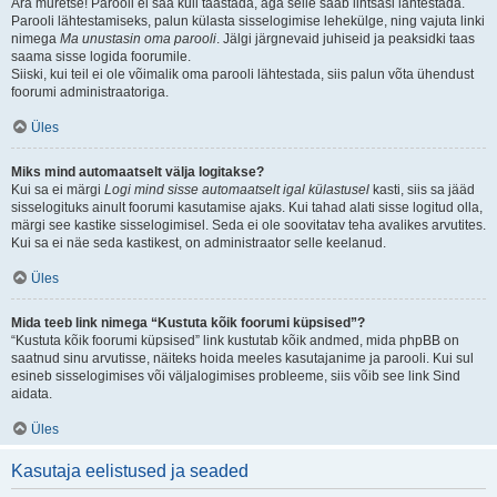
Ära muretse! Parooli ei saa küll taastada, aga selle saab lihtsasi lähtestada.
Parooli lähtestamiseks, palun külasta sisselogimise lehekülge, ning vajuta linki
nimega
Ma unustasin oma parooli
. Jälgi järgnevaid juhiseid ja peaksidki taas
saama sisse logida foorumile.
Siiski, kui teil ei ole võimalik oma parooli lähtestada, siis palun võta ühendust
foorumi administraatoriga.
Üles
Miks mind automaatselt välja logitakse?
Kui sa ei märgi
Logi mind sisse automaatselt igal külastusel
kasti, siis sa jääd
sisselogituks ainult foorumi kasutamise ajaks. Kui tahad alati sisse logitud olla,
märgi see kastike sisselogimisel. Seda ei ole soovitatav teha avalikes arvutites.
Kui sa ei näe seda kastikest, on administraator selle keelanud.
Üles
Mida teeb link nimega “Kustuta kõik foorumi küpsised”?
“Kustuta kõik foorumi küpsised” link kustutab kõik andmed, mida phpBB on
saatnud sinu arvutisse, näiteks hoida meeles kasutajanime ja parooli. Kui sul
esineb sisselogimises või väljalogimises probleeme, siis võib see link Sind
aidata.
Üles
Kasutaja eelistused ja seaded