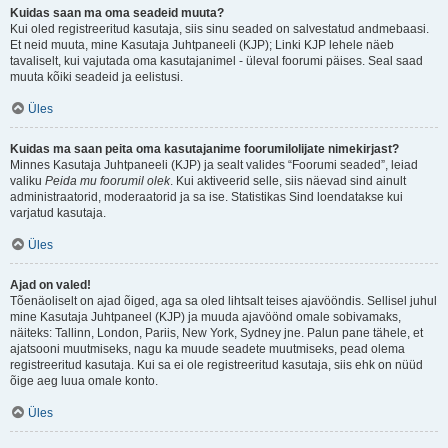
Kuidas saan ma oma seadeid muuta?
Kui oled registreeritud kasutaja, siis sinu seaded on salvestatud andmebaasi.
Et neid muuta, mine Kasutaja Juhtpaneeli (KJP); Linki KJP lehele näeb
tavaliselt, kui vajutada oma kasutajanimel - üleval foorumi päises. Seal saad
muuta kõiki seadeid ja eelistusi.
Üles
Kuidas ma saan peita oma kasutajanime foorumilolijate nimekirjast?
Minnes Kasutaja Juhtpaneeli (KJP) ja sealt valides “Foorumi seaded”, leiad
valiku
Peida mu foorumil olek
. Kui aktiveerid selle, siis näevad sind ainult
administraatorid, moderaatorid ja sa ise. Statistikas Sind loendatakse kui
varjatud kasutaja.
Üles
Ajad on valed!
Tõenäoliselt on ajad õiged, aga sa oled lihtsalt teises ajavööndis. Sellisel juhul
mine Kasutaja Juhtpaneel (KJP) ja muuda ajavöönd omale sobivamaks,
näiteks: Tallinn, London, Pariis, New York, Sydney jne. Palun pane tähele, et
ajatsooni muutmiseks, nagu ka muude seadete muutmiseks, pead olema
registreeritud kasutaja. Kui sa ei ole registreeritud kasutaja, siis ehk on nüüd
õige aeg luua omale konto.
Üles