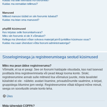
Kuidas ma tellin teemasid või foorumeid?
Kuidas ma eemaldan tellimusi?
Manused
Millised manuse tüübid on siin foorumis lubatud?
Kuidas ma leian oma manused?
phpBB küsimused
Kes kirjutas selle foorumitarkvara?
Miks siin foorumis ei ole X võimalust?
Kellega ma ühendust võtan solvava materjali ja/või juriidilise küsimuse osas?
Kuidas ma saan ühendust võtta foorumi administraatoriga?
Sisselogimisega ja registreerumisega seotud küsimused
Miks ma pean üldse registreeruma?
Võimalik, et sa ei peagi. See on foorumi haldajate otsustada, kas nad lasevad
postitada ilma registreerimiseta või pead ikkagi looma konto. Siiski;
registreerumine annab sulle mitmeid lisa võimalusi juurde, mida tavalistel
külalistel ei ole - näiteks: avatari lisamine, privaatsõnumite saatmine, e-kirjad,
gruppidega liitumine jpm veelgi. Registreerumine võtab kõigest mõne minuti,
seega on soovituslik omale konto teha.
Üles
Mida tähendab COPPA?